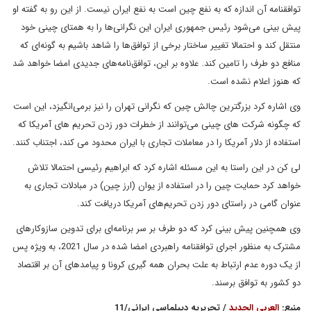
توافقنامه آن اندازه که به نفع چین است به نفع ایران نیست. از این رو به گفته او
پیش بینی می‌شود رئیس جمهوری ایران این نگرانی‌ها را به همتای چینی خود
منتقل کند و احتمالا تغییر ساختار برخی از توافق‌ها را شاهد باشیم به گونه‌ای که
منافع دو طرف را تامین کند. علاوه بر این، توافق‌نامه‌های جدیدی امضا خواهد شد
که هنوز اعلام نشده است.
وی اشاره کرد بزرگترین چالش چین که نگرانی تهران را نیز برمی‌انگیزد، این است
که چگونه شرکت های چینی می‌توانند از خطرات دور زدن تحریم های آمریکا که
استفاده از دلار آمریکا را در معاملات تجاری با ایران محدود می کند، اجتناب کنند.
لی کن در این راستا به این مسئله اشاره کرد که ابراهیم رئیسی احتمالا تلاش
خواهد کرد حمایت چین را در استفاده از یوان (ارز چین) در مبادلات تجاری به
عنوان گامی در راستای دور زدن تحریم‌های آمریکا دریافت کند.
وی همچنین پیش بینی کرد که دو طرف بر سر برنامه‌ای برای تدوین سازوکارهای
مشترک به منظور اجرای توافقنامه راهبردی امضا شده در سال 2021، به ویژه پس
از یک دوره عدم ارتباط به علت بحران همه گیری کرونا و پیامدهای آن بر اقتصاد
دو کشور به توافق برسند.
منبع:
العربی الجدید
/ تحریریه دیپلماسی ایرانی/11