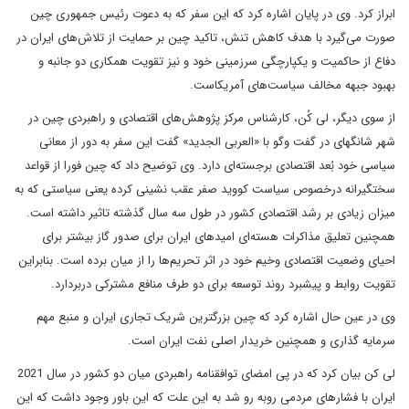
ابراز کرد. وی در پایان اشاره کرد که این سفر که به دعوت رئیس جمهوری چین
صورت می‌گیرد با هدف کاهش تنش، تاکید چین بر حمایت از تلاش‌های ایران در
دفاع از حاکمیت و یکپارچگی سرزمینی خود و نیز تقویت همکاری دو جانبه و
بهبود جبهه مخالف سیاست‌های آمریکاست.
از سوی دیگر، لی کُن، کارشناس مرکز پژوهش‌های اقتصادی و راهبردی چین در
شهر شانگهای در گفت وگو با «العربی الجدید» گفت این سفر به دور از معانی
سیاسی خود بُعد اقتصادی برجسته‌ای دارد. وی توضیح داد که چین فورا از قواعد
سختگیرانه درخصوص سیاست کووید صفر عقب نشینی کرده یعنی سیاستی که به
میزان زیادی بر رشد اقتصادی کشور در طول سه سال گذشته تاثیر داشته است.
همچنین تعلیق مذاکرات هسته‌ای امیدهای ایران برای صدور گاز بیشتر برای
احیای وضعیت اقتصادی وخیم خود در اثر تحریم‌ها را از میان برده است. بنابراین
تقویت روابط و پیشبرد روند توسعه برای دو طرف منافع مشترکی دربردارد.
وی در عین حال اشاره کرد که چین بزرگترین شریک تجاری ایران و منبع مهم
سرمایه گذاری و همچنین خریدار اصلی نفت ایران است.
لی کن بیان کرد که در پی امضای توافقنامه راهبردی میان دو کشور در سال 2021
ایران با فشارهای مردمی روبه رو شد به این علت که این باور وجود داشت که این