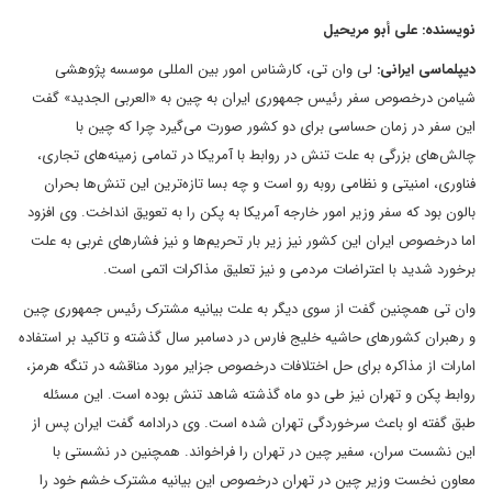
نویسنده: علی أبو مریحیل
دیپلماسی ایرانی:
لی وان تی، کارشناس امور بین المللی موسسه پژوهشی
شیامن درخصوص سفر رئیس جمهوری ایران به چین به «العربی الجدید» گفت
این سفر در زمان حساسی برای دو کشور صورت می‌گیرد چرا که چین با
چالش‌های بزرگی به علت تنش در روابط با آمریکا در تمامی زمینه‌های تجاری،
فناوری، امنیتی و نظامی روبه رو است و چه بسا تازه‌ترین این تنش‌ها بحران
بالون بود که سفر وزیر امور خارجه آمریکا به پکن را به تعویق انداخت. وی افزود
اما درخصوص ایران این کشور نیز زیر بار تحریم‌ها و نیز فشارهای غربی به علت
برخورد شدید با اعتراضات مردمی و نیز تعلیق مذاکرات اتمی است.
وان تی همچنین گفت از سوی دیگر به علت بیانیه مشترک رئیس جمهوری چین
و رهبران کشورهای حاشیه خلیج فارس در دسامبر سال گذشته و تاکید بر استفاده
امارات از مذاکره برای حل اختلافات درخصوص جزایر مورد مناقشه در تنگه هرمز،
روابط پکن و تهران نیز طی دو ماه گذشته شاهد تنش بوده است. این مسئله
طبق گفته او باعث سرخوردگی تهران شده است. وی درادامه گفت ایران پس از
این نشست سران، سفیر چین در تهران را فراخواند. همچنین در نشستی با
معاون نخست وزیر چین در تهران درخصوص این بیانیه مشترک خشم خود را