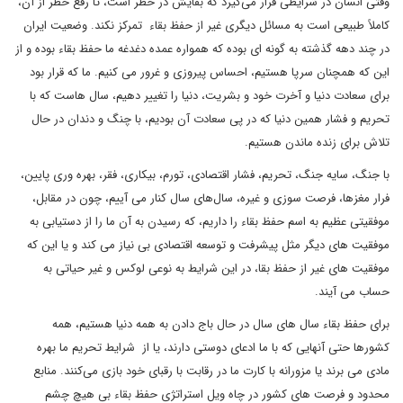
وقتی انسان در شرایطی قرار می‌گیرد که بقایش در خطر است، تا رفع خطر از آن،
کاملاً طبیعی است به مسائل دیگری غیر از حفظ بقاء تمرکز نکند. وضعیت ایران
در چند دهه گذشته به گونه ای بوده که همواره عمده دغدغه ما حفظ بقاء بوده و از
این که همچنان سرپا هستیم، احساس پیروزی و غرور می کنیم. ما که قرار بود
برای سعادت دنیا و آخرت خود و بشریت، دنیا را تغییر دهیم، سال هاست که با
تحریم و فشار همین دنیا که در پی سعادت آن بودیم، با چنگ و دندان در حال
تلاش برای زنده ماندن هستیم.
با جنگ، سایه جنگ، تحریم، فشار اقتصادی، تورم، بیکاری، فقر، بهره وری پایین،
فرار مغزها، فرصت سوزی و غیره، سال‌های سال کنار می آییم، چون در مقابل،
موفقیتی عظیم به اسم حفظ بقاء را داریم، که رسیدن به آن ما را از دستیابی به
موفقیت های دیگر مثل پیشرفت و توسعه اقتصادی بی نیاز می کند و یا این که
موفقیت های غیر از حفظ بقا، در این شرایط به نوعی لوکس و غیر حیاتی به
حساب می آیند.
برای حفظ بقاء سال های سال در حال باج دادن به همه دنیا هستیم، همه
کشورها حتی آنهایی که با ما ادعای دوستی دارند، یا از شرایط تحریم ما بهره
مادی می برند یا مزورانه با کارت ما در رقابت با رقبای خود بازی می‌کنند. منابع
محدود و فرصت های کشور در چاه ویل استراتژی حفظ بقاء بی هیچ چشم