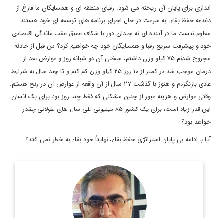
اندازی برای پایان آن ریخته می شود. رقبای منطقه ای و همسایگان ما فارغ از
دغدغه حفظ بقاء، به سرعت در حال اجرای برنامه های توسعه ای خود هستند.
معلوم نیست ما در آینده ای نه چندان دور با شکاف عمیق عقب ماندگی اقتصادی
خود و پیشرفت سریع رقبا و همسایگان خود چه خواهیم کرد؟ من قبل از حادثه
مجروح شدنم ۷۵ کیلو وزن داشتم، سختی آن دو شبانه روز و عوارض بعد از
درمان موجب شد در کمتر از ۱۰ روز ۲۵ کیلو وزن کم کنم و تا چند سال به شرایط
عادی بازنگردم و هنوز با گذشت ۳۷ سال از آن واقعه از عوارض آن در رنج هستم.
وقتی عوارض و هزینه عبور از چنین مشکلی که فقط چند روز بود برای یک انسان
این قدر زیاد است، برای یک کشور ۸۵ میلیونی طی سال های طولانی چقدر
خواهد بود؟
آیا با ادامه بی پایان استراتژی حفظ بقاء، نهایتاً خود بقاء به خطر نمی افتد؟
استاد دانشگاه و مدیرکل و رئیس سابق سازمان صنایع و معادن
استان لرستان.
اطلاعات بیشتر