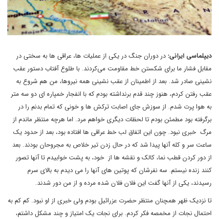
دیپلماسی ایرانی:
در دوران جنگ در یکی از عملیات ها، عراقی ها به سختی در
مقابل فشار ما برای شکستن خط مقاومت می‌کردند. با طلوع آفتاب دستور عقب
نشینی صادر شد. بعد از اطمینان از عقب نشینی همه نیروها، من هم شروع به
عقب رفتن کردم، هنوز چند قدم برنداشته بودم که با انفجار خمپاره ای دو سه متر
به هوا پرت شدم. از سوزش جای اصابت ترکش ها و خونی که تمام بدنم را در
برگرفته بود مطمئن بودم تا لحظات دیگری خواهم مرد. اما هرچه منتظر ماندم از
مرگ خبری نبود. چون این اتفاق لب خط عراقی ها افتاده بود، بعد از حدود یک
ساعت سر و کله آنها پیدا شد که در حال زدن تیر خلاص به مجروحان بودند. بعد
از دور کردن قطب نما، کالک و نقشه ها از خود، به پشت خوابیدم تا آنها تصور
کنند زنده نیستم. سه نفرشان که پوتین های آنها را می دیدم به بالای سرم
رسیدند، یکی از آنها گفت این فلان فلان شده مرده و از من دور شدند.
تا نزدیک ظهر همچنان منتظر حضرت عزرائیل بودم ولی خبری از او نبود. کم کم به
احتمال نجات از مخمصه فکر کردم. برای نجات یک امتیاز و چند مشکل داشتم،