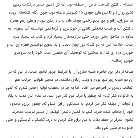
امتیازم داشتن شناخت کامل از منطقه بود، اما کل زمین مسیر بازگشت رملی
(شن روان) و تا نیروهای خودی ۱۵ کیلومتر فاصله بود، چون لگنم شکسته، روده
ها سوراخ، زانو و مچ پایم زخمی بودند قادر به راه رفتن نبودم و علی رغم همراه
داشتن آب و شدت تشنگی ناشی از خونریزی و گرما نمی توانستم آب بخورم، به
علاوه در مناطق رملی روزها حتی در زمستان بسیار گرم و شب ها بسیار سرد
است. خلاصه این که دو شبانه روز چهار دست و پا، بدون نوشیدن قطره ای آب و
خوردن ذره ای غذا، با سختی که توصیف آن مفصل است خود را به نیروهای
خودی رساندم.
هدف از ذکر این خاطره شبیه سازی آن با شرایط امروز کشور است. با این که در
آن دو شبانه روز تنها بودم و وقت زیادی داشتم، در مسیر طولانی حرکت هم
اتفاقات زیادی در اطرافم می افتاد، اما به جز در لحظات اولیه زخمی شدن که کمی
به خانواده فکر کردم که چطور با مرگ من کنار می آیند، در تمام این مدت به بقاء
و نجات از مهلکه فکر می کردم. به مسائلی از این قبیل که، چطور انرژی محدود
خود را حساب شده صرف کنم، به کمین دشمن نیفتم، از مسیر درست منحرف
نشوم. تمرکز بر حفظ بقاء، به من برای فکر کردن به درد، تشنگی، گرسنگی و حتی
خانواده فرصتی نمی داد.