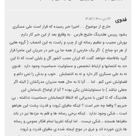
فدوی
۲۲ دی ۱۴۰۰ | ۱۳:۵۲
خارج از موضوع ... اخیرا خبر رسیده که قرار است علی عسکری
بشود رییس هلدینگ خلیج فارس . به وقایع بعد از این خبر کار دارم ‌.
یورش عجیب و عظیم رسانه ای از چپ و راست به این انتصاب ( گروه هایی
از هر دو جناح ). اگر یک خارجی از همه جا بی خبر در جریان این ماجرا قرار
گیرد بلافاصله خواهد گفت که ایران عجب کشور گل و بلبلی است که تا این
حد به انتصابها و ارتباط تخصص و مسئولیت حساسیت وجود دارد . فدوی
نه به علی عسکری کار دارد و نه به انتصابش . خوب و بدش را نمی دانم و
قضاوتش نمی کنم . اما ... آیا تا به حال همه مدیران مدرکشان ( البته اگر
جعلی نباشد ) با مسئولیتشان یکی بوده ؟ آیا از اوضاع نابسامان این
هلدینگ که تا کنون با مدیرانی که اتفاقا انتصابشان حساسیت نداشته ، بی
خبریم ؟ واقعا چه خبر است ؟ اینکه مافیای ثروت و قدرت پشت این هیاهو
است ، شکی وجود ندارد . اینکه برخی رسانه ها و قلم به مزدها نیز در باند
مافیاها هستند ، شکی نیست . اما اینکه تقریبا تمام افکار عمومی و رسانه
ها بازی خورده اند و غرق در موج ایجاد شده ی مافیای قدرت و ثروت