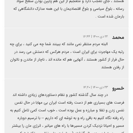
هستند ، جای تعجب دارد و متعجبم از این هم پایین بودن سطح سواد
رسانه ، بلوغ سیاسی و بلوغ اقتصادیمان با این همه مدارک دانشگاهی که
بارمان شده است .
محمد
۲۲ دی ۱۴۰۰ | ۱۶:۴۴
البته مردم منتظر نمی مانند که ببینند شما چه می کنید ، برای چه
رتبه یک مهاجرت برای ایران است ، مردم هرکس که دستش می رسد در
حال فرار از کشور هستند ، آنهایی هم که مانده اند ، ناچار از ماندن و ناتوان
از رفتن هستند
خسرو
۲۳ دی ۱۴۰۰ | ۱۴:۲۰
در چند سال گذشته کشور و نظام دستاوردهای زیادی داشته اند
فرصت های بسیاری هم از دست رفته است ایران بی مهابا در حال نفس
نفس زدن و تقلا و مبارزه و عمل بوده است ، خوب است کمی تامل کنیم به
راه رفته نگاه کنیم به باقی راه و به توشه ای که داریم -- با ترسیم دوباره
مسیر و احیانا نزدیک کردن مسیرها با راه های میانبر ، انرژی مان را بیشتر