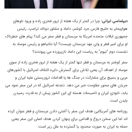
دیپلماسی ایرانی:
چرا در کمتر از یک هفته از ترور فخری زاده و ورود ناوهای
هواپیمابر به خلیج فارس جرد کوشنر، داماد و مشاور دونالد ترامپ، رئیس
جمهوری ایالات متحده امریکا به عربستان و قطر سفر می کند؟ پیام های خطرناک
او برای امیر قطر و ولی عهد عربستان چیست؟ آیا نتانیاهو و رئیس موساد به
نشست دوم "نیوم" به ریاست این داماد نازپرورده می پیوندند؟
سفر کوشنر به عربستان و قطر تنها کمتر از یک هفته از ترور فخری زاده از سوی
موساد از اهداف آن یعنی تلاش برای گسترش دایره ائتلاف اسرائیل با کشورهای
عربی و بسیج برای مشارکت در جنگ ها یا اقدامات تروریستی علیه ایران و
جریان های محور مقاومت خبر می دهد. دغدغه اسرائیل که در این سفر نمود می
یابد، نابودی ایران و تاسیسات هسته ای این کشور پیش از به قدرت رسیدن
بایدن است.
روزنامه های آمریکایی هدف این سفر را آشتی دادن عربستان و قطر عنوان کرده
اند اما این سخن دروغ و اقدامی برای پنهان کردن هدف اصلی این سفر یعنی
حمله به ایران به صورت محدود یا گسترده به علل زیر است: