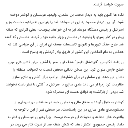
صورت خواهد گرفت.
نگاه ها اکنون باید به دیدار محمد بن سلمان، ولیعهد عربستان و کوشنر دوخته
شود. آیا این دیدار محدود به این دو خواهد شد یا بنیامین نتانیاهو، نخست وزیر
اسرائیل و رئیس دستگاه موساد نیز به آن خواهند پیوست؛ یعنی افرادی که هفته
پیش در کنار پمپئو با ولیعهد در نشستی چهار جانبه دیدار کردند. نشستی که گفته
شد طرح جنگ ترورها و نابودی تاسیسات هسته ای ایران در آن طراحی شد که
هدفش به دام انداختن این کشور از طریق وادر کردنش به پاسخ است.
روزنامه انگلیسی "فایننشال تایمز" هدف این سفر را آشتی میان کشورهای عربی
خیلج فارس عنوان کرد. این سخن نادانی محض نسبت به تحولات منطقه را
نشان می دهد. بن سلمان در برابر فشارهای ترامپ برای آشتی و عادی سازی
مقاومت کرد زیرا او می داند عادی سازی با اسرائیل یا آشتی با قطر باعث نخواهد
شد بایدن از بازگشت به توافق هسته ای منصرف شود.
کوشنر به دنبال آینده و منافع مالی و تجاری خود در منطقه و بهره برداری از
دستاوردهای عادی سازی در این راستاست. هر سخنی غیر از این با توجه به
واقعیت های منطقه و تحولات آن درست نیست. چرا رهبران عربستان و قطر به
داماد رئیس جمهوری امتیاز دهند که شش هفته بعد از قدرت کنار می رود، در