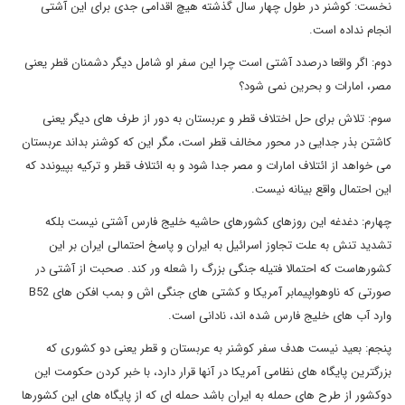
نخست: کوشنر در طول چهار سال گذشته هیچ اقدامی جدی برای این آشتی
انجام نداده است.
دوم: اگر واقعا درصدد آشتی است چرا این سفر او شامل دیگر دشمنان قطر یعنی
مصر، امارات و بحرین نمی شود؟
سوم: تلاش برای حل اختلاف قطر و عربستان به دور از طرف های دیگر یعنی
کاشتن بذر جدایی در محور مخالف قطر است، مگر این که کوشنر بداند عربستان
می خواهد از ائتلاف امارات و مصر جدا شود و به ائتلاف قطر و ترکیه بپیوندد که
این احتمال واقع بینانه نیست.
چهارم: دغدغه این روزهای کشورهای حاشیه خلیج فارس آشتی نیست بلکه
تشدید تنش به علت تجاوز اسرائیل به ایران و پاسخ احتمالی ایران بر این
کشورهاست که احتمالا فتیله جنگی بزرگ را شعله ور کند. صحبت از آشتی در
صورتی که ناوهواپیمابر آمریکا و کشتی های جنگی اش و بمب افکن های B52
وارد آب های خلیج فارس شده اند، نادانی است.
پنجم: بعید نیست هدف سفر کوشنر به عربستان و قطر یعنی دو کشوری که
بزرگترین پایگاه های نظامی آمریکا در آنها قرار دارد، با خبر کردن حکومت این
دوکشور از طرح های حمله به ایران باشد حمله ای که از پایگاه های این کشورها