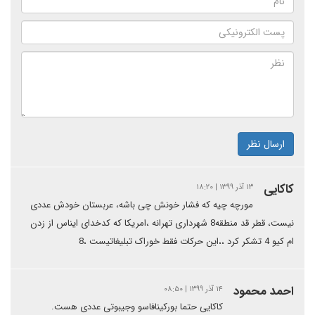
ارسال نظر
کاکایی
۱۳ آذر ۱۳۹۹ | ۱۸:۲۰
مورچه چیه که فشار خونش چی باشه، عربستان خودش عددی
نیست، قطر قد منطقه8 شهرداری تهرانه ،امریکا که کدخدای ایناس از زدن
ام کیو 4 تشکر کرد ،،این حرکات فقط خوراک تبلیغاتیست ،8
احمد محمود
۱۴ آذر ۱۳۹۹ | ۰۸:۵۰
کاکایی حتما بورکینافاسو وجیبوتی عددی هست.