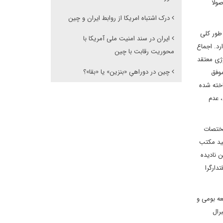
صولا
درک اشتباه امریکا از روابط ایران و چین
طور کلی
ایران در سند امنیت ملی آمریکا با
رد. اجماع
محوریت رقابت با چین
وژی معتقد
چین در دوراهیِ «بنزین» یا «بقا»؟
موفق
خته شده
 عدم
مختصات
کید مکتب
 نادیده
دارگرا
عه بومی و
رال