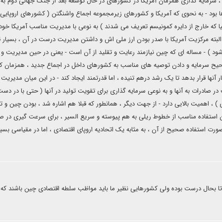
، سرمایه گذاری همزمان آمریکا در کشورهای در حال توسعه بعد از جنگ جهانی دوم به 
ها بود - به نحوی که آمریکا و کشورهای زیرمجموعه اجماع واشنگتن ( کشورهای اروپایی 
 که خارج از دایره کمونیسم تعریف می شدند ) به نوعی با مدیریت مناسب آمریکا خود 
لبته مرکزیت آمریکا با صدر بودن ارز ملی اش و داشتن مدیریت درست در آن ، بسیار ق
 شود ) - مساله ای که چین نیازمند رعایت و تقلید از آن است - یعنی در حین مدیریت و
حیح سرمایه و دادن توصیه های مناسب به کشورهای داخل در اجماع جدید ، همزمان که
ار آنها قرار بدهد تا یک رشد درهم تنیده ، اما قدرتمند ایجاد کند - در این میان مدیریت
 صادرات به آنها و به نوعی سرمایه گذاری برای تقویت تولید در آنها ( حتی با در دس
) ، اهمیت بالایی دارد - از جهت دیگر ، همانطور که قبلا هم اشاره شد ، بودن چین و ت
ان استفاده مناسب از خطوط ریلی به هم پیوسته و سریع السیر ، برای سرعت گیری در ص
ورت استفاده صحیح از آن ، به مثابه یک اتحادیه اروپای اقتصادی ، اما در مقیاسی بسیا
بحال درست بوده ولی کشورهایی نظیر ما باید مواظب سلطه اقتصادی چین باشند که ا