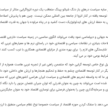
سایه سیاست درهای باز دنگ شیائو پینگ متعاقب یک دوره انزواگرایی متاثر از سیاس
توسعه یافته در کنار انزوا از جامعه بین المللی ممکن نیست. چین هم با پذیرش اصلاحا
ه حفظ ارزش های ایدئولوژیک دست کشید و در پناه مراوده با جهان به قدرت اقتصادی
 جهانی و دیپلماسی نمود یافت می‌تواند الگوی مناسبی در زمینه سیاست خارجی اقتص
احات بنیادی در نظامات سیاسی و اقتصادی خود در راستای نرم ها و معیارهای غربی که 
شایستگی های لازم را برای بهره مندی از مزایای اقتصادی همکاری با غرب کسب کنند 
رایط بومی خود بر می آیند.
لیل نوع خاص توسعه گرایی خود که متضمن راهی غیر از تجربه غربی هاست همواره از 
یگر در کنار توسعه اقتصادی چشم به حفظ و تحکیم هنجارها و ارزش های داخلی خود د
کشور ما که به واسطه تحریم های اقتصادی و سیاست ایران هراسی کشورهای غربی که منجر
ده است می‌تواند به چین به عنوان قدرتی که توان جبران نقصان مزبور را دارد نگاه کند
 و سرمایه‌گذاری چین را به‌عنوان فرصتی برای نوسازی اقتصاد خود به عنوان جایگزین
ان می دهد با منفک کردن حوزه اقتصاد از سیاست خصوصا نوع نظام سیاسی منطبق با ارز