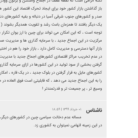
نکته الزامی است که نقطه عطف در اجماع واشگتن و برتون وودز 
باز گذاشتن بازار کشور خود برای ایجاد تحرک اقتصاد این کشور 
صدر و کشورهای جنوب شرقی آسیا در دنباله و بقیه کشورهای دنیا
یک دیگر بافتند تا همزمان باعث رشد و تقویت همدیگر بشوند ( ا
توجه است ، که این امکان می تواند برای چین با ارز یوان تکرار
مرکزیت در این اجماع جدید ، با سرمایه گذاری ها و مدیریت ص
بازار آنها دسترسی و مدیریت کامل دارد ، بازار خود را هم در اختی
در عدم تخریب مراکز اقتصادی کشورهای اجماع جدید با مدیریت در
گرفتن بخشی از سود تولید در این کشورها در ازای سرمایه گذاری 
کشورهای مایل به قرار گرفتن در بلوک جدید ، در یک قاره ، امک
را به این اجماع جدید می دهد ، که قابلیتی است فوق العاده در ص
وسیع تر ، پر جمیعت تر و قدرتمندتر !
ناشناس
۰۱ خرداد ۱۳۹۹ | ۱۸:۵۹
مساله عدم دخالت سیاسی چین در کشورهای دیگر،تا 
در این زمینه اتهامی نمیتوان به کشوری زد.