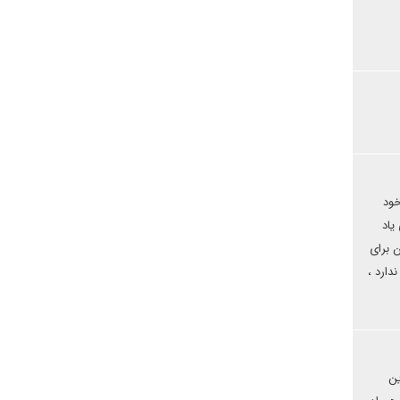
خود
یاد
ن برای
دارد ،
ین