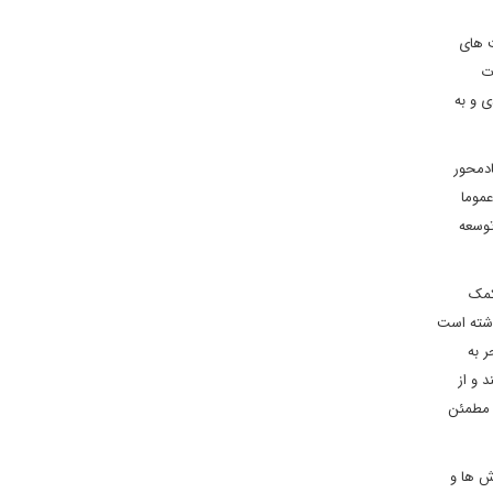
ت های
ت
 و به
ادمحور
عموما
توسعه
کمک
اشته است
 به
 و از
ی مطمئن
ش ها و