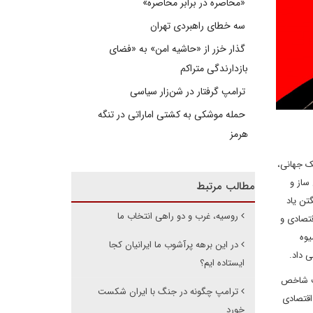
«محاصره در برابر محاصره»
سه خطای راهبردی تهران
گذار خزر از «حاشیه امن» به «فضای
بازدارندگی متراکم
ترامپ گرفتار در شن‌زار سیاسی
حمله موشکی به کشتی اماراتی در تنگه
هرمز
ک جهانی،
 ساز و
مطالب مرتبط
تن یاد
روسیه، غرب و دو راهی انتخاب ما
قتصادی و
یوه
در این برهه پرآشوب ما ایرانیان کجا
 داد.
ایستاده ایم؟
یت شاخص
ترامپ چگونه در جنگ با ایران شکست
اقتصادی
خورد