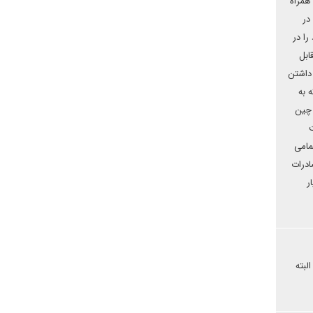
همراه
در
را در
ابل
 داشتن
 به
 چین
ت
مامی
ادرات
ر
لبته