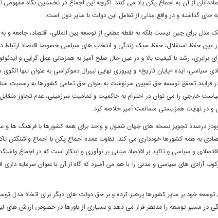
ددانان از آن به اجماع پکن یاد می کنند. اگرچه این اجماع در نخستین نگاه مفهومی ا
جای گذاشته و در واقع مدلی از تعامل این دولت با سایر دول است.
 مدل برای چین نیست بلکه به نقطه عطفی از توسعه بین المللی، اقتصاد، جامعه و به 
ی در عین حفظ استقلال، حفظ سبک زندگی و انتخاب های سیاسی خصوصا اقتصاد ارتباط دا
ای برابری، رشد با کیفیت بالا و در عین حال صلح آمیز به همزمانی عمل گرایی و ایدئول
دی سیاسی، ایده «پایان تاریخ» و پیروزی نهایی لیبرال دموکراسی به عنوان تنها الگوی 
ر فرایند تحقق توسعه حق تعیین سرنوشت به عنوان حق تمامی کشورها به رسمیت شنا
 خارجی را می توان در احترام به حاکمیت و تمامیت سرزمینی، عدم تجاوز متقابل،
بل و در نهایت همزیستی مسالمت آمیز خلاصه کرد.
ن وودز درصدد تجویز نسخه های جهان شمول و واحد برای همه کشورها با فرهنگ ها و 
تصادی به همه کشورها خودداری می کند. تفاوت عمده اجماع پکن با اجماع واشنگتن تا
صادی و سیاسی و تاکید بر اقتصاد مبتنی بر نوآوری و ابتکار است که در اجماع واشنگتن
ب آزادی های سیاسی و مدنی را با هم می آمیزد که گاه از آن با عنوان سرمایه داری اقت
توسعه خود بر سایر کشورها پرهیز کرده و بر حق دولت های دیگر برای اتخاذ مدل توس
در مسیر توسعه را مدنظر قرار می دهد و بسیاری از باورها در خصوص ارزش های لیب