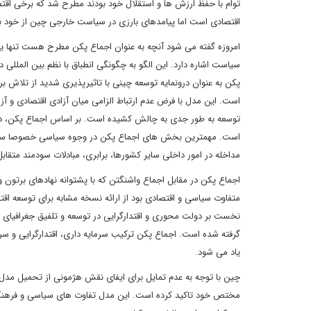
توام با حفظ ارزش ها و استقلال خود بودند مطرح شد که برخی اقتصا
اقتصادی است اما پیامدهای بارزی در سیاست خارجی چین از خود به 
امروزه گفته می شود آنچه به عنوان اجماع پکن مطرح هست تنها یک
سیاست اشاره دارد. این الگو به چگونگی انطباق با نظم بین الملل
پکن به عنوان درونمایه توسعه چینی با تاثیرپذیری شدید از تلاش بر
است. این مدل با فرض عدم ارتباط الزامی میان آزادی اقتصادی و آزا
توسعه به طور جدی به چالش کشیده است. بر اساس اجماع پکن، د
است. مهمترین بخش های اجماع پکن در وجوه سیاسی خصوصا سیاست
مداخله در امور داخلی سایر کشورها، برابری، مبادلات سودمند متقا
اجماع پکن در مقابل اجماع واشنگتن که با پشتوانه نهادهای برتو
متفاوت سیاسی و اقتصادی بود از ارائه نسخه مشابه برای توسعه اق
نخست بر دولت محوری و اقتدارگرایی در توسعه و تلفیق جغرافیای اقت
گرفته شده است. اجماع پکن ترکیب سرمایه داری، اقتدارگرایی و سرکو
یاد می شود.
چین با توجه به عدم تمایل برای ایفای نقش هژمونی از تحمیل مدل 
مختص خود تاکید کرده است. این مدل تفاوت های سیاسی و فرهنگی 