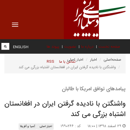
Toggle
vigation
صفحه نخست
درباره ما
عضویت
پیوند ها
ENGLISH
صفحه‌اصلی
اخبار
اخبار اصلی
تماس با ما
RSS
واشنگتن با نادیده گرفتن ایران در افغانستان اشتباه بزرگی می کند
پیامدهای توافق امریکا با طالبان
واشنگتن با نادیده گرفتن ایران در افغانستان
اشتباه بزرگی می کند
۲۹ اسفند ۱۳۹۸ | ۱۸:۰۰
کد : ۱۹۹۰۲۶۶
اخبار اصلی
آسیا و آفریقا