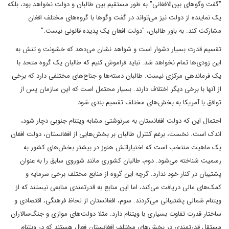
"گفت وگوهای بین‌الافغانی" به طور مستقیم بین طالبان و دولت نخواهد بود، بلکه
یک نماینده از دولت نیز می‌تواند در گفت وگوها با گروه‌های مختلف افغان
مشارکت کند. به باور طالبان، "دولت افغان یک پدیده قانونی نیست."
تقسیم قدرت بسیار دشوار است و شواهد نشان می‌دهد که خشونت و تنش به
این زودی‌ها تمام نخواهد شد. نباید فراموش کنیم که طالبان یک گروه متحد با
یک فرماندهی مرکزی نیست. طالبان دسته‌ها و جناح‌های مختلفی دارد که برخی
از آنها با برخی دیگر اختلاف دارند. بسیار محتمل است که این سازمان پس از
توافق با آمریکا به بخش‌های مختلف تقسیم بندی شود.
احتمال این که دولت افغانستان به سرنوشتی مشابه ویتنام جنوبی دچار شود،
اندک است. نخست، برغم کنترل طالبان بر بخش‌هایی از افغانستان، دولت افغان
یک ماهیت منتخب است که اختیاراتش هنوز در بیشتر بخش‌های کشور به
رسمیت شناخته می‌شود. دوم، طالبان کشوری مانند شوروی سابق را به عنوان
پشتیبان در کنار خود ندارد. گرچه این گروه از منابع مختلف برخی سرمایه و
کمک‌های مالی دریافت می‌کند، اما این منابع به قدرتمندی منابعی نیستند که از
ویتنام شمالی پشتیبانی می‌کردند. سوم، افغانستان از لحاظ فرهنگی، اقتصادی و
ساختار قدرت تفاوت بسیاری با ویتنام دارد. مثلا دولت‌های موازی و جنگ‌سالاران
مستقل قدرتمندی در بخش‌های مختلف افغانستان فعال هستند که در ویتنام