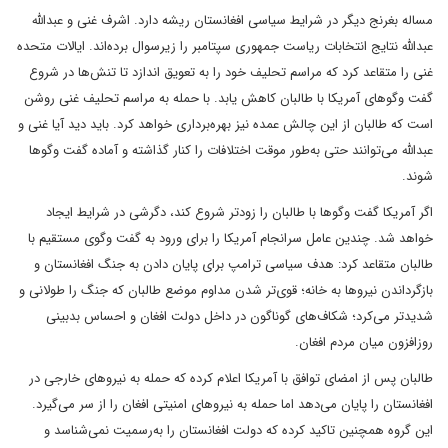
مساله بغرنج دیگر در شرایط سیاسی افغانستان ریشه دارد. اشرف غنی و عبدالله
عبدالله نتایج انتخابات ریاست جمهوری سپتامبر را زیرسوال برده‌اند. ایالات متحده
غنی را متقاعد کرد که مراسم تحلیف خود را به تعویق اندازد تا تنش‌ها در شروع
گفت وگوهای آمریکا با طالبان کاهش یابد. با حمله به مراسم تحلیف غنی روشن
است که طالبان از این چالش عمده نیز بهره‌برداری خواهد کرد. باید دید آیا غنی و
عبدالله می‌توانند حتی به‌طور موقت اختلافات را کنار گذاشته و آماده گفت وگوها
شوند.
اگر آمریکا گفت وگوها با طالبان را زودتر شروع کند، دگرشی در شرایط ایجاد
خواهد شد. چندین عامل سرانجام آمریکا را برای ورود به گفت وگوی مستقیم با
طالبان متقاعد کرد: هدف سیاسی ترامپ برای پایان دادن به جنگ افغانستان و
بازگرداندن نیروها به خانه؛ قوی‌تر شدن مداوم موضع طالبان که جنگ را طولانی و
شدیدتر می‌کرد؛ شکاف‌های گوناگون در داخل دولت افغان و احساس بدبینی
روزافزون میان مردم افغان.
طالبان پس از امضای توافق با آمریکا اعلام کرده که حمله به نیروهای خارجی در
افغانستان را پایان می‌دهد اما حمله به نیروهای امنیتی افغان را از سر می‌گیرد.
این گروه همچنین تاکید کرده که دولت افغانستان را به‌رسمیت نمی‌شناسد و