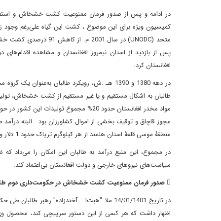
کمیسیون ویژه برای این موضوع ، کشت این گیاه علی‌رغم وجود زمین
متحد (UNODC) در سال 001
پس از بازدید از استان نیمروز افغانستان و مشاهده اقدام‌های د
افغانستان کرد.
در دهه 1380 و 1390 هـ .ش، رویکرد طالبان به‌عنو
مواد مخدر افغانستان حدود 20% مجموع تولی
منطقۀ موسی قلعۀ استان هلمند از هر کیلوگرم تریاک حدود 1 دلار و از هر کیلوگرم هروئین حدود 17 دلار دریافت می‌کرد.
در مجموع، این منبع درآمد به طالبان این امکان را می‌داد که 
سیاست‌های نیروهای خارجی و دولت افغانستان بی‌اعتماد کند.
 صدور فرمان ممنوعیت کشت خشخاش در حکومت‌داری دوم طالبان
در تاریخ 14/01/1401 ملا "هبت‌ا... آخندزاده" رهب
اظهار داشت که هر کسی از این دستور سرپیچی کند، محصول وی ب