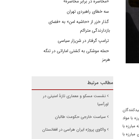
«محاصره در برابر محاصره»
سه خطای راهبردی تهران
گذار خزر از «حاشیه امن» به «فضای
بازدارندگی متراکم
ترامپ گرفتار در شن‌زار سیاسی
حمله موشکی به کشتی اماراتی در تنگه
هرمز
مطالب مرتبط
نشست مسکو و معماری تازهٔ امنیتی در
اورآسیا
لیدکنندگان
سیاست خارجی حکومت طالبان
یری یافت ؛ چراکه مبارزه با مواد
مبارزه با
واکاوی پروژه ایران هراسی در افغانستان
بارزه با