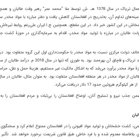
در ادامه و پس از صدور فرمان ممنوعیت کشت خشخاش و استعمال تریاک در سال 1378 هـ .ش توسط ملا "محمد عمر" رهبر وقت طا
ه‌های تداوم آن، به‌تدریج در افغانستان کاهش یافت و دفتر مبارزه با مواد مخدر س
2 م. از کاهش 91 درصدی کشت خشخاش در این کشور خبر داد. در این مقطع، همچنین ج.ا.ایران علی‌رغم روابط تیره‌ا
ولت طالبان در مبارزه با تولید مواد مخدر، اقدام به سرمایه‌گذاری در حوزۀ کشت ج
ان یک گروه مخالف دولت مرکزی نسبت به مواد مخدر با حکومت‌داری اول این گروه متفاوت بود. د
طالبان به اشکال مستقیم و یا غیر مستقیم از کشت خشخاش، تولید تریاک و قاچاق آن بهره‌مند بود. به طوری که 
دات این کشور در حوزۀ مواد مخدر برآورد می‌شد که به اشکال مالکیت غیر مستقیم، هزینۀ حمل و نقل، 
ضمن جذب نیرو و تسلیح آنان، اوضاع افغانستان را بی‌ثبات و مردم افغانستان را به
ر طالبان طی حکمی، کشت خشخاش و تولید مواد افیونی را در افغانستان ممنوع اعلام کرد و سخنگوی 
لافاصله معدوم شده و با فرد خاطی طبق قانون شریعت برخورد خواهد شد. تأثیر 