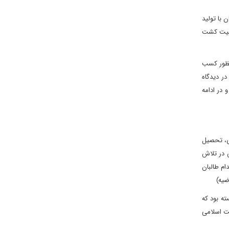
 با تولید
وعیت کشت
منظور کسب
ر دیدگاه
در ادامه
ق بشری، تحصیل
 در تلاش
ام طالبان
یه)
 عمل ناپسند دانسته بود که
اساس شریعت اسلامی