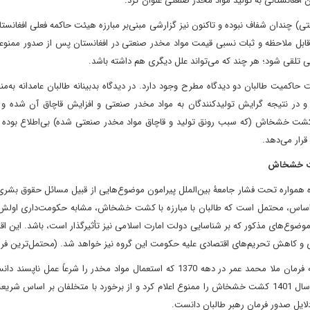
فغانستانی به تولید مواد مخدر صنعتی عنوان کرد.
ی) چندان شفاف نبوده و تاکنون نیز گزارشی مبنی‌بر مبارزه هیئت حاکمه فعلی افغانستان
قابل ملاحظه و ثبات نسبی قیمت مواد مخدر صنعتی در افغانستان پس از صدور ممن
ی تلقی شود؛ هر چند که می‌تواند علل دیگری هم داشته باشد.
حاکمیت طالبان دو دیدگاه مطرح وجود دارد. در دیدگاه بدبینانه طالبان عامدانه به‌
ر نتیجه گرایش تولیدکنندگان به مواد مخدر صنعتی و افزایش قاچاق آن شده و د
 کشت خشخاش (که سبب رونق تولید و قاچاق مواد مخدر صنعتی شده) بی‌اطلاع بوده و 
قرار می‌دهد.
سیدن طالبان در سال 1400 تاکنون، این گروه همواره تحت فشار جامعۀ بین‌الملل پیرامون موضوع‌هایی از قبیل مسائل حقو
 این اساس، محتمل است که طالبان با مبارزه با کشت خشخاش، مشابه حکومت‌داری اولش
وع‌های مذکور که بر شناسایی دولت امارت اسلامی نیز تأثیرگذار است، باشد. این اقد
کاهش تحریم‌های اقتصادی علیه حکومت این گروه نیز خواهد شد. (محتمل‌ترین فرض
2. وجود احکام فقهی ازجمله دیگر احتمالات این حوزه است. مشابه فرمان ملا محمد عمر در دهه 1370 که استعمال مواد مخدر را شرعاً
به‌وسیله آن عقل انسان زایل می‌شود، ملا هبت‌ا... آخندزاده نیز در سال 1401 کشت خشخاش را ممنوع اعلام کرد و از برخورد با متخلفان بر 
دلایل صدور فرمان رهبر طالبان دانست.