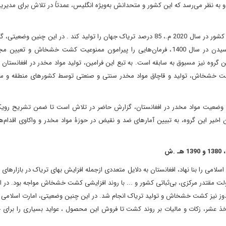
و به نظر‌ می‌رسد که این کشور و متحدانش به‌ویژه انگلیس، عمدتاً در تلاش برای مدیری
تداوم روند افزایشی کشت خشخاش در افغانستان سبب شد تا این کشور در سال 2020 م.، 85 درصد تریاک جهان را تولید کند . در این چنی
بر افغانستان حاکم شد. رهبر این گروه چندی پس از به قدرت رسیدن در سال 1400، فرمان‌هایی را پیرامون ممنوعیت کشت خشخاش و
ن گروه نیز مسبوق به سابقه است. به تبع این فرامین، تولید مواد مخدر در افغانست
شت خشخاش، تولید و قاچاق مواد مخدر سنتی و صنعتی توسط کشورهای منطقه و سا
 وضعیت مواد مخدر در افغانستان، گزارش حاضر در تلاش است تا ضمن تشریح رویکر
یر این گروه، به تبیین آمارهای ضد و نقیض در حوزۀ مواد مخدر و واکاوی اقدام‌ها
مارت اسلامی را بنا نهاد، افغانستان به دلایل متعددی ازجمله افزایش بهای تریاک در بازارهای
جود دولت مقتدر مرکزی، بی‌ثباتی کشور و ... با روند افزایشی کشت خشخاش مواجه بود. در ا
ندوز نیز کشت خشخاش و تولید تریاک انجام شد. در این چنین وضعیتی، امارت اسلامی ط
خذ عشر، زکات و مالیات بر روند کشت تا فروش این محصول ، عواید بسیاری را برای 