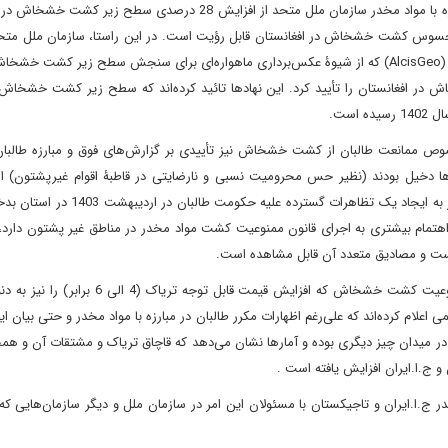
فرمان، اگرچه در سال 1401 در عمل مشاهده نشد و حتی دفتر ﻣﺒﺎرزه ﺑﺎ ﻣﻮاد ﻣﺨﺪر ﺳﺎزﻣﺎن ﻣﻠﻞ متحد از افزایش 28 درصدی س
اما از اوایل سال 1402 تاکنون، کاهش محسوس کشت خشخاش در افغانستان قابل رؤیت است. در این راستا، سازمان ملل
سازمان‌های پایشگر غربی نظیر مؤسسۀ اطلاعات جغرافیایی السیس (AlcisGeo) که از شیوۀ عکس‌برداری ماهواره‌ای برای سنجش سطح زیر ک
ایی در سال 1402، کاهش کشت خشخاش در افغانستان را تأیید کرد. این نهادها تائید کرده‌اند که سطح زیر کشت خش
صوص ممانعت طالبان از کشت خشخاش نیز تأییدی بر گزارش‌های فوق و مبارزه طالبا
 دخیل بودند (نظیر حس محرومیت نسبی و نارضایتی در قاطبۀ اقوام غیرپشتون) ا
مزارع خشخاش توسط مأمورین طالبان ازجمله دلایلی بود که منجر به ایجاد یک تظاهرات گس
 اهتمام بیشتری به اجرای قانون ممنوعیت کشت مواد مخدر در مناطق غیر پشتون دارد، 
است و مصادیق متعدد آن قابل مشاهده است.
در این میان، دیدگاه دو کشور همسایه افغانستان در خصوص ممنوعیت کشت خشخاش که افزایش قیمت قابل
اعلام کرده‌اند که علی‌رغم اظهارات مکرر طالبان در مبارزه با مواد مخدر و حتی بیان 
 میدان چیز دیگری بوده و آمارها نشان می‌دهد که قاچاق تریاک و مشتقات آن و همچ
 ج.ا.ایران افزایش یافته است .
 ج.ا.ایران و تاجیکستان با مسئولان این امر در سازمان ملل و دیگر سازمان‌هایی ک