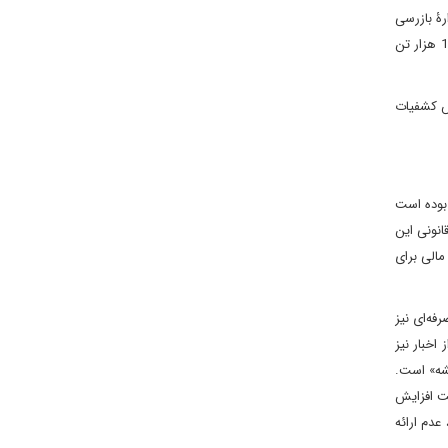
رۀ بازرسی
ایالات متحدۀ آمریکا در امور افغانستان (سیگار) نیز بر عدم مقابله طالبان با این انبارها تاکید شده و مجموع ذخایر تریاک موجود در افغانستان بیش از 16 هزار تن
یش کشفیات
یرقانونی در افغانستان در سال 2021 م. حدود 1.8 میلیارد دلار بوده است
 خدمات ثبت‌شدۀ قانونی این
مالی برای
ه‌ای نیز
خبار نیز
یشه» است.
لت افزایش
دم ارائه