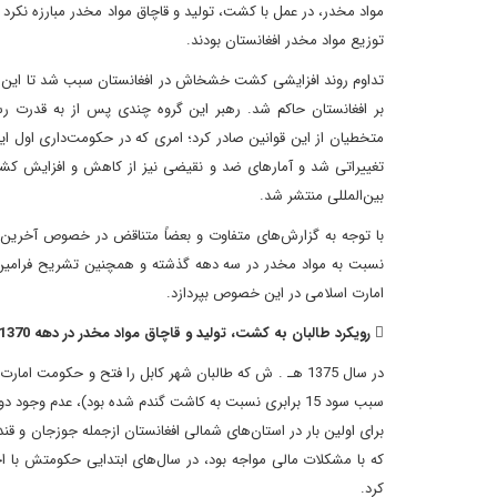
مواد مخدر، در عمل با کشت، تولید و قاچاق مواد مخدر مبارزه نکرد 
توزیع مواد مخدر افغانستان بودند.
متخطیان از این قوانین صادر کرد؛ امری که در حکومت‌داری اول ای
تغییراتی شد و آمارهای ضد و نقیضی نیز از کاهش و افزایش ک
بین‌المللی منتشر شد.
با توجه به گزارش‌های متفاوت و بعضاً متناقض در خصوص آخرین
نسبت به مواد مخدر در سه دهه گذشته و همچنین تشریح فرامین اخ
امارت اسلامی در این خصوص بپردازد.
 رویکرد طالبان به کشت، تولید و قاچاق مواد مخدر در دهه 1370، 1380 و 1390 هـ .ش
در سال 1375 هـ . ش که طالبان شهر کابل را فتح و حکومت ا
سبب سود 15 برابری نسبت به کاشت گندم شده بود)، عدم و
برای اولین بار در استان‌های شمالی افغانستان ازجمله جوزجان و ق
که با مشکلات مالی مواجه بود، در سال‌های ابتدایی حکومتش با ا
کرد.