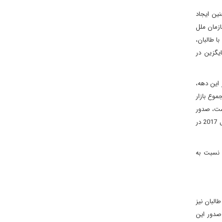
لبان و همچنین ایجاد
ازمان ملل
ش با طالبان،
ایگزین در
ر این دهه،
تنها در سال 2018 م. درآمد طالبان از مجموع بازار
حراست، صدور
مجوز قاچاق و توقیف بخشی از اموال کشاورزان بود . البته درآمد طالبان از مواد مخدر در هر منطقه افغانستان متفاوت بود. به عنوان مثال، طالبان در سال 2017 در
 نسبت به
طالبان نیز
صدور این