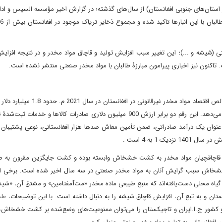
 در استان‌های جنوبی افغانستان) از سال‌های گذشته؛ در گزارش اخیر مؤسسه السیس و ادا
عتی (شیشه و ...)؛ این تغییر سبب افزایش تولید و قاچاق مواد مخدر و در نتیجه افزا
 تاکنون نیز اخباری پیرامون مبارزۀ طالبان با مواد مخدر صنعتی منتشر نشده است.
بنابر گزارش دفتر مواد مخدر و جرائم سازمان ملل متحد، ارزش ناخالص اقتصاد مواد مخدر غ
که حدود 9 تا 14 درصد تولید ناخالص داخلی افغانستان را تشکیل می‌دهد. این رقم دو برابر ارزش 900 میلیون دلاری صادرات کالاها و
د مخدر به عنوان یک درآمد صادراتی، ضمن تأمین معاش صدها هزار افغانستانی، نوعی پشتیبان 
ک 1 به 4 است .
 و قاچاقچیان مواد مخدر به کشت خشخاش وابسته بوده و کشت جایگزین مقرون به صرف
اش سبب گرایش آنان به مواد مخدر صنعتی در سه سال اخیر شده است. برخی از ا
 گیاه محلی دست‌یافته‌اند که منبع طبیعی ماده مخدر «مت‌آمفتامین» و مشتق آن، «ش
ستان و به تبع آن، افزایش قاچاق شیشه را به دنبال داشته است. با این توضیحات، ع
 کشور ج.ا.ایران و تاجیکستان را می‌توان ممنوعیت‌های وضع‌شده بر کشت خشخاش، ع