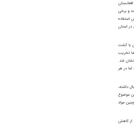
طح زیر کشت خشخاش در افغانستان
 متحد و برخی
شت خشخاش استفاده
خاش در استان
ن با کشت
ما تخریب
ترده علیه حکومت طالبان در اردیبهشت 1403 در استان بدخشان شد.
اما در هر
 توجه تریاک (4 الی 6 برابر) را نیز به دنبال داشته،
این موضوع
نین مواد
ه از کاهش