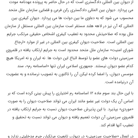
از دیوان بین المللی دادگستری است که در حال حاضر به پرونده عهدنامه مودت
می پردازد. دیوان بین المللی دادگستری رکن فرعی و قضایی سازمان ملل متحد
محسوب می شود که به دعاوی ما بین دولت ها می پردازد. دیوان کیفری بین
المللی که آن نیز در لاهه هلند مستقر است سازمان بین المللی مستقل از سازمان
ملل بوده که صلاحیتش محدود به تعقیب کیفری اشخاص حقیقی مرتکب جرایم
بین المللی است. صلاحیت دیوان کیفری بین المللی در غیر از موارد «ارجاع
شورای امنیت» سازمان ملل متحد محدود است به جرایم ارتکاب یافته در قلمروی
سرزمینی دولت های عضو یا توسط اتباع این دولت ها. نه ایران و نه امریکا هیچ
کدام عضو دیوان نیستند. جمهوری اسلامی ایران تنها «اساسنامه رم»، سند
موسس دیوان، را امضا کرده لیکن آن را تاکنون به تصویب نرسانده و به عضویت
آن درنیامده است.
با این حال بند سوم ماده ۱۲ اساسنامه رم اختیاری را پیش بینی کرده است که بر
اساس آن یک دولت غیر عضو مانند ایران می تواند صلاحیت دیوان را به صورت
«موردی» بپذیرد. با این پذیرش صلاحیت دیوان نسبت به جرایم ارتکاب یافته در
قلمروی سرزمینی آن دولت تعمیم یافته و دیوان می تواند نسبت به تحقیق و
تعقیب آنها اقدام کند.
در اعمال «صلاحیت سرزمینی» در دیوان، تابعیت مرتکبان جرم مدخلیتی ندارد و