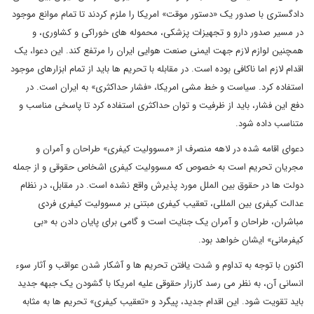
دادگستری با صدور یک «دستور موقت» امریکا را ملزم کردند تا تمام موانع موجود
در مسیر صدور دارو و تجهیزات پزشکی، محموله های خوراکی و کشاوری، و
همچنین لوازم لازم جهت ایمنی صنعت هوایی ایران را مرتفع کند. این دعوا، یک
اقدام لازم اما ناکافی بوده است. در مقابله با تحریم ها باید از تمام ابزارهای موجود
استفاده کرد. سیاست و خط مشی امریکا، «فشار حداکثری» به ایران است. در
دفع این فشار، باید از ظرفیت و توان حداکثری استفاده کرد تا پاسخی مناسب و
متناسب داده شود.
دعوای اقامه شده در لاهه منصرف از «مسوولیت کیفری» طراحان و آمران و
مجریان تحریم است به خصوص که مسوولیت کیفری اشخاص حقوقی و از جمله
دولت ها در حقوق بین الملل مورد پذیرش واقع نشده است. در مقابل، در نظام
عدالت کیفری بین المللی، تعقیب کیفری مبتنی بر مسوولیت کیفری فردی
مباشران، طراحان و آمران یک جنایت است و گامی برای پایان دادن به «بی
کیفرمانی» ایشان خواهد بود.
اکنون با توجه به تداوم و شدت یافتن تحریم ها و آشکار شدن عواقب و آثار سوء
انسانی آن،‌ به نظر می رسد کارزار حقوقی علیه امریکا با گشودن یک جبهه جدید
باید تقویت شود. این اقدام جدید، پیگرد و «تعقیب کیفری» تحریم ها به مثابه