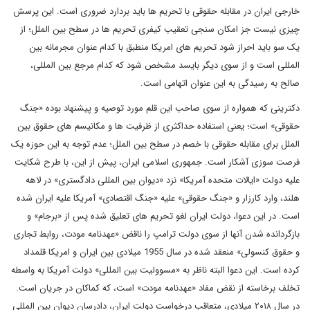
خارجی ایران در مقابله حقوقی با تحریم ها باید بردارد ضروری است. این پرسش
چیزی نیست جز امکان سنجی تعقیب کیفری تحریم ها در سطح بین الملل؛ از
یک سو باید احراز شود تحریم های امریکا منطبق با کدام عنوان مجرمانه بین
المللی است و از سوی دیگر بایسد مشخص شود که کدام مرجع بین المللی،
صالح به رسیدگی به این عنوان اتهامی است.
دکترینی که همواره از سوی صاحب این قلم مورد توصیه و پیشنهاد بوده «جنگ
حقوقی» است؛ یعنی استفاده حداکثری از ظرفیت ها و مکانیسم های حقوق بین
الملل برای مقابله حقوقی با خصم در سطح بین الملل؛ عدم توجه به این حوزه یک
فرصت سوزی آشکار است. جمهوری اسلامی ایران، پیش از این، با طرح شکایت
علیه دولت «ایالات متحده آمریکا» نزد «دیوان بین المللی دادگستری» در لاهه
هلند، وارد کارزار و «جنگ حقوقی» علیه «جنگ اقتصادی» آمریکا علیه ایران شده
است. در این دعوا، دولت ایران لغو تحریم های تعلیق شده پس از «برجام» و
بازگردانده شدن آنها از سوی دولت ترامپ را ناقض «عهدنامه مودت، روابط تجاری
و حقوق کنسولی» منعقد شده در سال 1955 میلادی بین ایران و امریکا قلمداد
کرده است. این دعوا البته ناظر به «مسوولیت بین المللی» دولت آمریکا به واسطه
تخلف برخاسته از نقض مفاد «عهدنامه مودت» است، که کماکان در جریان است.
در سال ۲۰۱۸ میلادی، متعاقب درخواست دولت ایران، دادرسان دیوان بین المللی