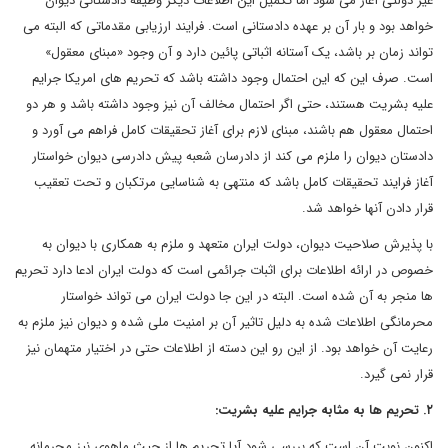
غیر دولتی آغاز می شود اما تکمیل این اطلاعات دیگر وظیفه دادستانی دیوان
خواهد بود و بار آن بر عهده دادستانی است. فرایند ارزیابی مقدماتی که البته می
تواند زمان بر باشد، یک آستانه اثباتی پائین دارد و آن وجود «مبنای معقول»
است. صرف این که این احتمال وجود داشته باشد که تحریم های امریکا جرایم
علیه بشریت هستند، حتی اگر احتمال مخالف آن نیز وجود داشته باشد و هر دو
احتمال معقول هم باشند، مبنای لازم برای آغاز تحقیقات کامل فراهم می آورد و
دادستان دیوان را ملزم می کند از دادرسان شعبه پیش دادرسی دیوان خواستار
آغاز فرایند تحقیقات کامل باشد که منتهی به شناسایی مرتکبان و تحت تعقیب
قرار دادن آنها خواهد شد.
با پذیرش صلاحیت دیوان، دولت ایران متعهد و ملزم به همکاری با دیوان به
خصوص در ارائه اطلاعات برای اثبات جرائمی است که دولت ایران ادعا دارد تحریم
ها منجر به آن شده است. البته در این جا دولت ایران می تواند خواستار
محرمانگی اطلاعات شده به دلیل تاثیر آن بر امنیت ملی شده و دیوان نیز ملزم به
رعایت آن خواهد بود. از این رو این دسته از اطلاعات حتی در اختیار متهمان نیز
قرار نمی گیرد.
۲. تحریم ها به مثابه جرایم علیه بشریت:
اکنون نوبت آن است که بررسی شود آیا تحریم ها از حیث ماهوی نیز مجرمانه