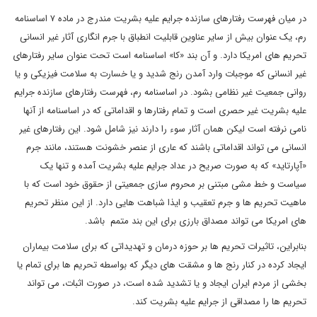
در میان فهرست رفتارهای سازنده جرایم علیه بشریت مندرج در ماده ۷ اساسنامه
رم، یک عنوان بیش از سایر عناوین قابلیت انطباق با جرم انگاری آثار غیر انسانی
تحریم های امریکا دارد. و آن بند «کا» اساسنامه است تحت عنوان سایر رفتارهای
غیر انسانی که موجبات وارد آمدن رنج شدید و یا خسارت به سلامت فیزیکی و یا
روانی جمعیت غیر نظامی بشود. در اساسنامه رم، فهرست رفتارهای سازنده جرایم
علیه بشریت غیر حصری است و تمام رفتارها و اقداماتی که در اساسنامه از آنها
نامی نرفته است لیکن همان آثار سوء را دارند نیز شامل شود. این رفتارهای غیر
انسانی می تواند اقداماتی باشند که عاری از عنصر خشونت هستند، مانند جرم
«آپارتاید» که به صورت صریح در عداد جرایم علیه بشریت آمده و تنها یک
سیاست و خط مشی مبتنی بر محروم سازی جمعیتی از حقوق خود است که با
ماهیت تحریم ها و جرم تعقیب و ایذا شباهت هایی دارد. از این منظر تحریم
های امریکا می تواند مصداق بارزی برای این بند متمم باشد.
بنابراین، تاثیرات تحریم ها بر حوزه درمان و تهدیداتی که برای سلامت بیماران
ایجاد کرده در کنار رنج ها و مشقت های دیگر که بواسطه تحریم ها برای تمام یا
بخشی از مردم ایران ایجاد و یا تشدید شده است، در صورت اثبات، می تواند
تحریم ها را مصداقی از جرایم علیه بشریت کند.