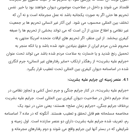
قلمداد می شوند و داخل در صلاحیت موضوعی دیوان خواهند بود یا خیر. نفس
تحریم ها حتی اگر به صورت یکجانبه باشد نه عمل مجرمانه است و نه آن که
تخلف بین المللی محسوب می شود. این آثار غیر انسانی تحریم ها بر جمعیت
غیر نظامی و اطلاع مندی از آن است که می تواند بخشی از تحریم ها را صبغه
کیفری ببخشد. از این منظر، اگر تحریم های ایالات متحده امریکا منتهی به
محروم شدن مردم ایران از حقوق بنیادین خود شده باشد و یا انکه منجر به
تحمیل رنج شدید و یا خسارت به سلامت مردم شده باشد می تواند تحت عنوان
«جرایم علیه بشریت» از رهگذر ارتکاب «سایر رفتارهای غیر انسانی» جرم انگاری
شده در اساسنامه دیوان کیفری بین المللی تحت تعقیب قرار بگیرد.
4.1. عنصر زمینه ای جرایم علیه بشریت:
«جرایم علیه بشریت»، در کنار جرایم جنگی و جرم نسل کشی و تجاوز نظامی در
عداد جرایم داخل در صلاحیت دیوان کیفری بین المللی است. جرایم علیه بشریت
برخلاف جرایم جنگی،‌ «جرایم زمان صلح» هستند؛ یعنی حتی در نبود یک
مخاصمه مسلحانه هم قابل تحقق و تعقیب هستند. آنگونه که در ماده 7 اساسنامه
رم، تعریف شده جرایم علیه بشریت دارای دو عنصر سازنده است. اول زمینه و
شرایطی که در بستر آنها این جرایم واقع می شوند و دوم رفتارهای مجرمانه و