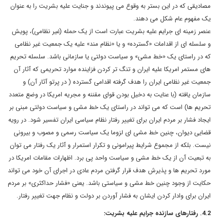
مصادیقی که در این بستر به وقوع می پیوندند و جنایت علیه بشریت را به عنوان
یک مفهوم عام شکل می دهند.
عنصر زمینه ای جرایم علیه بشریت عبارت است از یک حمله (غیر نظامی)، پویش
و سلسله ای از اقدامات «گسترده» و یا «نظام مند» علیه یک جمعیت غیر نظامی
که در راستای یک «خط مشی» و سیاست دولتی یا سازمانی باشد. سلسله تحریم
های مستمر امریکا علیه ایران و تنگ تر کردن فزاینده موارد تحریمی که آثار آن
جمعیت غیر نظامی ایران را هدف گرفته اقدامی گسترده ( در پرتو آثار آن) و
سازمان یافته (با عنایت به دخیل بودن قوای مقننه و مجریه امریکا در وضع متعدد
تحریم ها) است که می تواند در راستای یک خط مشی و سیاست دولتی مبنی بر
ایجاد فشار بر مردم ایران برای تغییر رفتار نظام سیاسی ایران تفسیر شود. در رویه
قضایی دیوان، چنین خط مشی ای لزوما یک سیاست رسمی و مصوب و بیرونی
نیست. بلکه از مجموع شرایط پیرامونی و تکرار استمرار و آثار یک رفتار می توان
به تبعیت آن از یک خط مشی و سیاست واحد پی برد. اظهارات مقامات امریکا در
مورد تحریم ها و پذیرش هدف قرار گرفتن مردم عادی در اجرای آن خود می تواند
حکایت از وجود چنین خط مشی و سیاستی باشد. یعنی «فشار حداکثری» بر مردم
ایران برای وادار کردن ایشان به فشار آوردن بر دولت و نظام جهت تغییر رفتار.
4.2. رفتارهای سازنده جرایم علیه بشریت: