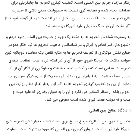
رفتار سازنده جرایم بین المللی است. تعقیب کیفری تحریم ها جایگزینی برای
اقدامات انجام شده و مطالبه گری نسبت به مسوولیت مدنی ناشی از خسارت
های تحریم نیست، بلکه باید به عنوان مکمل سایر اقدامات در نظر گرفته شود تا از
آثار مثبت آن در جنگ حقوقی علیه امریکا بهره مند شد.
به رسمیت شناختن تحریم ها به مثابه یک جرم و جنایت بین المللی علیه مردم و
«شهروندان غیر نظامی» ایرانی، در شناساندن ماهیت تحریم ها نزد افکار عمومی
جهان نقش موثرتری از تعریف تحریم ها به مثابه نقض یک معاهده دوجانبه کهن
خواهد داشت که امریکا خروج خود از آن را نیز اعلام کرده است. تعقیب کیفری
تحریم ها اقدامی است که در ثبت و ضبط حقیقت و جلوگیری از انکار آن از یک
سو، و صدا بخشیدن به قربانیان بی صدای این جنایت از سوی دیگر ضروری می
نماید. از این رو تعقیب کیفری تحریم ها به آثار این رفتار نه از منظر روایط بین
الدولی بلکه از منظر انسانی می نگرد و آن را به عنوان رفتاری که علیه مردم و
ملت و نه دولت هدف گیری شده است معرفی می کند.
۱. دادگاه صالح بین المللی:
«دیوان کیفری بین المللی» مرجع صالح برای تحت تعقیب قرار دادن تحریم های
امریکا علیه ایران است. دیوان کیفری بین المللی که مورد پیشنهاد است متفاوت