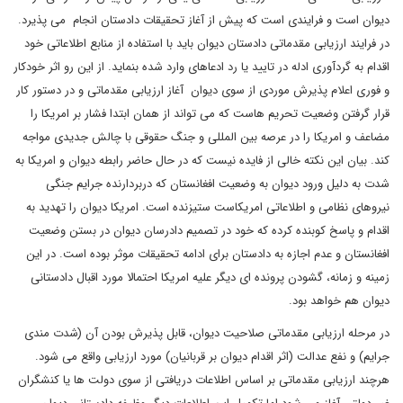
دیوان است و فرایندی است که پیش از آغاز تحقیقات دادستان انجام می پذیرد.
در فرایند ارزیابی مقدماتی دادستان دیوان باید با استفاده از منابع اطلاعاتی خود
اقدام به گردآوری ادله در تایید یا رد ادعاهای وارد شده بنماید. از این رو اثر خودکار
و فوری اعلام پذیرش موردی از سوی دیوان آغاز ارزیابی مقدماتی و در دستور کار
قرار گرفتن وضعیت تحریم هاست که می تواند از همان ابتدا فشار بر امریکا را
مضاعف و امریکا را در عرصه بین المللی و جنگ حقوقی با چالش جدیدی مواجه
کند. بیان این نکته خالی از فایده نیست که در حال حاضر رابطه دیوان و امریکا به
شدت به دلیل ورود دیوان به وضعیت افغانستان که دربردارنده جرایم جنگی
نیروهای نظامی و اطلاعاتی امریکاست ستیزنده است. امریکا دیوان را تهدید به
اقدام و پاسخ کوبنده کرده که خود در تصمیم دادرسان دیوان در بستن وضعیت
افغانستان و عدم اجازه به دادستان برای ادامه تحقیقات موثر بوده است. در این
زمینه و زمانه، گشودن پرونده ای دیگر علیه امریکا احتمالا مورد اقبال دادستانی
دیوان هم خواهد بود.
در مرحله ارزیابی مقدماتی صلاحیت دیوان، قابل پذیرش بودن آن (شدت مندی
جرایم) و نفع عدالت (اثر اقدام دیوان بر قربانیان) مورد ارزیابی واقع می شود.
هرچند ارزیابی مقدماتی بر اساس اطلاعات دریافتی از سوی دولت ها یا کنشگران