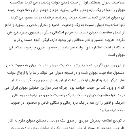
صلاحیت دیوان هستند. اول از حیث زمانی دولت پذیرنده می تواند صلاحیت
دیوان را تنها در یک بازه زمانی خاص بپذیرد. دوم و مهمتر از آن صلاحیت زمینه
ای دیوان نیز قابل تحدید است. دولت پذیرنده، برخلاف دولت عضو، می تواند
تنها صلاحیت دیوان نسبت به یک وضعیت، قضیه و بحران خاص را بپذیرد و مانع
از اعمال صلاحیت دیوان نسبت به جرایم احتمالی دیگر در قلمروی سرزمینی اش
بگردد. هرچند تفسیر و نظر مخالفی نیز وجود دارد، لیکن آنچه مستدل تر و
مستندتر است اختیارمندی دولت غیر عضو در محدود سازی چارچوب صلاحیتی
دیوان است.
از این رو، این نگرانی که با پذیرش صلاحیت موردی، دولت ایران به صورت کامل
مشمول صلاحیت دیوان شده و در نتیجه دیوان می تواند راسا یا با ارجاع دولت
های دیگر علیه رفتارهای ارتکابی دولت ایران به عنوان جرایم جنگی و مانند ان
اقدام و ورود کند بی جهت خواهد بود. چراکه بنابر موازین حقوقی دیوان ایران می
تواند تنها صلاحیت دیوان نسبت به یک وضعیت خاص، در اینجا تحریم های
امریکا، و لاغیر را آن هم در یک بازه زمانی و مکانی خاص و محدود‌،‌ در صورت
صلاحدید، بپذیرد.
با تودیع اعلامیه پذیرش موردی از سوی یک دولت، دادستان دیوان ملزم به آغاز
«ارزیابی مقدماتی» است. ارزیابی مقدماتی یکی از مراحل پیش از دادرسی در