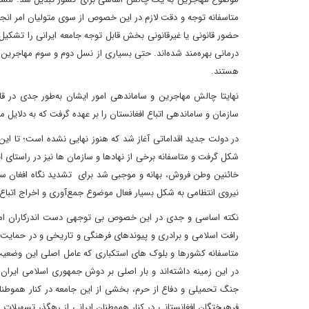
متاسفانه توجه و دقت لازم در این خصوص از سوی متولیان امر انجام 
حضور قانونی یا غیرقانونی بخش قابل توجه جامعه ایرانی را تشکیل د
درمانی بهره‌مند شده‌اند. حتی بسیاری از نسل دوم و سوم مهاجرین در 
هستند.
نهایتا چالش مهاجرین و ساماندهی امور ایشان به‌طور جدی در
سازمان و ساماندهی اتباع افغانستان را بر عهده گرفت که به دلای
در دولت جدید اقداماتی آغاز شد که هنوز نهایی نشده است؛ تا ا
خائنین وطن فروش، بهانه و موجبی شد برای تشدید نگاه افغان ستی
نیروی انتظامی به شکل بسیار فعال موضوع جمع‌آوری و اخراج اتباع ر
نکته اساسی و جدی در این خصوص بی توجهی دست اندرکاران امر 
رافت اسلامی و برادری و پیوندهای فرهنگی و تاریخی و در حمایت 
متاسفانه کشورها و بلوک های استکباری که عامل اصلی این وضعیت
در این زمینه داشته‌اند و بار اصلی بر دوش جمهوری اسلامی ایرا
جنگ تحمیلی و دفاع از حرم، بخشی از این جامعه در کنار هموطنان
فرهیختگان افغانستانی در کنار هموطنان ایرانی از رهگذر تسهیلا