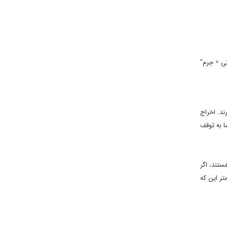
نی = جرم"
ند. اخراج
ا به توقف
ستند، اگر
تر این که