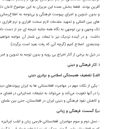
آفرین بودند. قطعا بخش عمده این عزیزان به این موضوع اذعان دارن
و بدون تدوین و اجرای پیوست فرهنگی و بی‌توجه به اطلاع‌رسانی 
های بین المللی و تمهید مقدمات لازم سخت افزاری و نرم افزاری ص
تک وجهی و بی توجهی به نگاه همه جانبه نتیجه ای جز از دست دا
داشت و در آینده نزدیک نیز با تبعات بی شمار آن مواجه خواهیم
چندبعدی اصلاح کنیم (گرچه آبی که رفت بعید است برگردد).
در ذیل به برخی از آثار اخراج بی رویه و بدون توجه به تدوین و ا
۱. آثار فرهنگی و دینی
الف) تضعیف همبستگی اسلامی و برادری دینی
- یکی از نکات مهم در مهاجرت افغانستانی ها به ایران پیوندهای
را در آنها تقویت می‌کند و می‌تواند به تبلیغات ضدایرانی در فضای
و کاهش نفوذ فرهنگی و دینی ایران در افغانستان، حتی بین علمای د
ب) گسست فرهنگی و زبانی
- نسل دوم و سوم مهاجران افغانستانی فارسی زبان و اغلب ایرانیزه 
که به افغانستان بازمی‌گردند، ممکن است تبلیغات ضدایرانی را گست