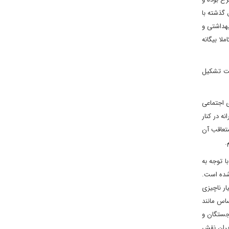
 گذشته با
بهداشتی و
لا بیگانه
یت تشکیل
 اجتماعی
 اقدامات جنایتکارانه در کنار
متعاقب آن
م.
 توجه به
 شده است.
ر ناچیزی
ساس مانند
رجستگان و
ایران نقش