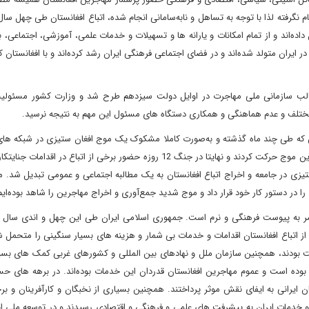
نگرفته لذا با توجه به تساهل و نابه‌سامانی انجام شده، اتباع افغانستان طی چهل سال
اده‌اند و از تمام امکانات و یارانه ها و تسهیلات و خدمات علمی، آموزشی، اجتماعی، 
ایران متولد شده‌اند و در فضای اجتماعی فرهنگی ایران رشد کرده‌اند و با افغانستان کام
 قالب سازمانی ملی مهاجرت در اوایل دولت سیزدهم طرح شد و وزارت کشور مسئول
ل مختلف و عدم هماهنگی و همکاری دستگاه های مسئول این مهم به نتیجه نرسید.
ین که طی چند ماه گذشته و به‌صورت کاملا مشکوک یک موج افغان ستیزی در شبکه های
شکل گرفت و متاسفانه برخی از نهادها و سازمان ها نیز در راستای این موج حرکت کردند و نهایتا در جنگ 12 روزه حضور برخی از اتباع در
زی در جامعه و اخراج اتباع افغانستان به یک مطالبه اجتماعی و عمومی تبدیل شد. 
ا در دستور کار خود قرار داد و موج شدید جمع‌آوری و اخراج مهاجرین را شاهد بوده‌ای
به پیوست فرهنگی و نرم است. جمهوری اسلامی ایران طی این چهل و اندی سال با
از اتباع افغانستان اقدامات و خدمات بی شمار و هزینه های بسیار سنگینی را متحمل
 بودند، همچنین سازمان ملل و نهادهای بین المللی و کشورهای غربی کمک های بسیا
ن بوده است و عموم مهاجرین افغانستان قدردان این خدمات بوده‌اند. در برهه های ح
 ایرانی به ایفای نقش موثر پرداختند. همچنین بسیاری از نخبگان و کارآفرینان و ب
ت و خدمات ایران به پیشرفت های علمی و فرهنگی و اقتصادی رسیدند و در توسعه ملی 