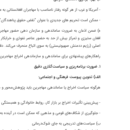
- آمریکا و غرب از هر گونه رفتار نامناسب با مهاجران افغانستانی به ع
- ممکن است تحریم های جدیدی با عنوان "نقض حقوق پناهندگان" 
ه) ضمن اذعان به ضرورت ساماندهی و سازمان دهی حضور مهاجرین بر
افغان ستیزی و تمرکز بیش از حد به حضور عناصر نفوذی و خرابکار د
اصلی (رژیم ددمنش صهیونیستی) به سوی اتباع منحرف می‌کند. دقت 
راهکارهای پیشنهادی برای ساماندهی و سازماندهی اخراج مهاجرین 
۱. ضرورت برنامه‌ریزی و سیاست‌گذاری دقیق
الف) تدوین پیوست فرهنگی و اجتماعی:
هرگونه سیاست اخراج یا ساماندهی مهاجرین باید پژوهش‌محور و همر
- پیش‌بینی تأثیرات اخراج بر بازار کار، روابط خانوادگی و همبستگی 
- جلوگیری از شکاف‌های قومی و مذهبی که ممکن است در آینده به تن
ب) سیاست‌های تدریجی به جای شوک‌درمانی