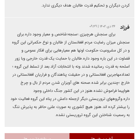
کردن دیگران و تحکیم قدرت طالبان هدف دیگری ندارد.
فرزاد
۲۴ دی ۱۴۰۲ | ۰۹:۴۹
برای سنجش هرچیزی ؛سنجه؛شاخص و معیار وجود داره.برای
سنجش میزان رضایت مردم افغانستان از طالبان و نوع حکمرانی این گروه
و در کل مشروعیت حکومت اونها هم معیارهایی برای افکار عمومی و
قضاوت در این باره وجود داره.طالبان با حمایت یک قدرت خارجی وبا زور
اسلحه به قدرت رسانیده شدند ونه با انتخابات آزاد.بعد از تسلط این گروه ؛
تعدادمهاجرین افغانستانی و در حقیقت پناهندگان و فراریان افغانستانی در
خارج ؛چندین برابر شده.صحنه های آویزان شدن مردم از بال و چرخ
هواپیما فراموش نشده.هنوز در این کشور جنگ داخلی وجود
داره.وگروههای تروریستی دیگر ازجمله داعش در پناه این گروه فعالیت خود
را بیشتر کرده اند.هنوز هیچ کشوری به صورت علنی حاظر به پذیرش ننگ
به رسمیت شناختن این گروه تروریستی نشده.
آخرین خبرها
پر بازدیدترین ها