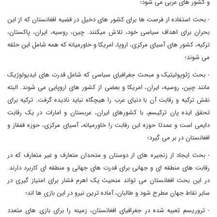
و کشور های عربی می شود؛
- بحث استفاده از فرصت ها برای کشور های دخیل در قضیه افغانستان که از این
بحران برای اهداف سیاسی خود، تلاش میکنند. چین، روسیه، ایران، پاکستان،
ترکیه، کشور های آسیای مرکزی، اروپا، امریکا و خاورمیانه که همه شامل این حلقه
می شوند؛
- بحث ژئوپولیتیک و مبحث جغرافیای سیاسی که شامل قدرت های ایدیولوژیک
مانند چین، روسیه، ایران، امریکا و بعضی از کشور های اروپایی می شوند. البته
نقش ترکیه و رقابت آن با دنیای عرب را هیچگاه نباید نادیده گرفت. ترکیه برای
تحقق ایده پان ترکیسم، با کشورهای ایران، عربستان و امارات در یک رقابت
دایمی است و عمدتا حوزه این رقابت را خاورمیانه، آسیای مرکزی، حوزه قفقاز و
افغانستان در بر می گیرد؛
- بحث ایجاد از زنجیره های از دوستان و متحدان متعارف و غیر متعارف که در
رقابت های منطقه ای و جهانی برای قدرت های جهانی و منطقه ای کاربرد دارند.
در این بحث افغانستان می تواند منحیث یک اهرم فشار برای امتیاز گیری در
سایر نقاط جهان مطرح شود و طالبان، آماده ترین نیرو در این بازی ها اند؛
- تروریسم تعبیه شده در جغرافیای افغانستان، زمینه را برای بازی های متعدد