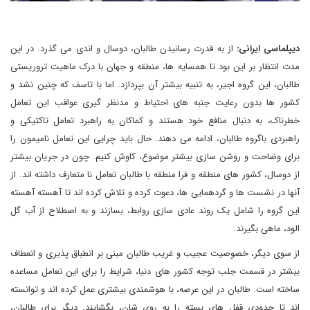
دیپلماسی ایرانی:
از به قدرت رسانیدن طالبان، دوسال و اندی می گذرد. در این
مدت انتظار بر این بود تا همسایه ها، منطقه و جهان با درک ماهیت تروریستی
طالبان، این گروه اجیر، به تنبیه بیشتر آن بپردازد. اما با تاسف که چنین نشد و
کشور ها بدون رعایت جنبه های احتیاط و مدنظر گیری عواقب این تعامل
خطرناک، به دنبال منافع خود هستند و کماکان به راهبرد تعامل تاکتیکی و
راهبردی باگروه طالبان، ادامه می دهند. حال باید چرایی این تعامل نامیمون را
برای وضاحت و روشن سازی بیشتر موضوع، کاوش کنیم. چون در جریان بیشتر
از دوسال، کشور های منطقه و فرا منطقه با طالبان تعامل نا متعارف داشته اند. از
آنها در نشست ها و گردهمایی ها، دعوت کرده و تلاش کرده اند تا آهسته آهسته
این گروه را شامل یک روند عادی سازی روابط، بسازند و به اصطلاح از آب گل
الود، ماهی بگیرند.
از سوی دیگر، خصوصیت عجیب و غریب طالبان مبنی بر انطباق پذیری و انعطاف
بیشتر در قسمت جلب توجه کشور های دنیا، شرایط را برای این تعامل مساعده
ساخته است. طالبان در این عرصه، با هوشمندی بیشتری عمل کرده اند و توانسته
اند تا حدودی قفل های بسته را به روی شان، بگشایند. دیگر برای طالبان،