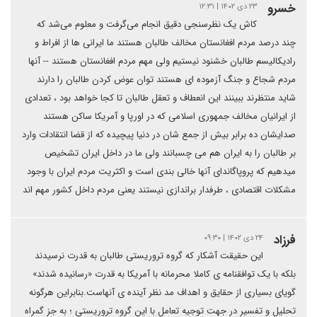
خسرو
۲۳ دی ۱۴۰۲ | ۱۲:۳۱
کاش یک‌ نظرسنجی دقیق انجام می‌گرفت و معلوم می‌شد که
چند درصد مردم افغانستان مخالف طالبان هستند ما ایرانی ها از افراط و
رادیکالیسم طالبان خشنود نیستیم ولی مهم مردم افغانستان هستند -- آنها
مردم شجاع و جنگ آزموده ای هستند توان عوض کردن طالبان را دارند
شاید منتظرند ببینند این انعطاف و تعقل طالبان تا کجا خواهد بود ، تعدادی
از ایرانیان مخالف جمهوری اسلامی که در اورپا و آمریکا ساکن هستند
صدایشان ده برابر بیش از جمع شان در دنیا پیچیده که از قضا انتقادات وارد
بر طالبان را به ایران هم می چسبانند ولی ما در داخل ایران تشخیص
میدهیم که پروپاگاندای آنها خالی بندی است و اکثریت مردم ایران با وجود
مشکلات اقتصادی ، طرفدار براندازی نیستند یعنی مردم داخل کشور مهم اند
فرزاد
۲۴ دی ۱۴۰۲ | ۰۹:۳۰
این حقیقت آشکار که گروه تروریستی طالبان به قدرت نرسیدند
بلکه با یک توافقنامه ی کاملا محرمانه با آمریکا به قدرت «رسانیده شدند»
گویای بسیاری از حقایق و اهداف مد نظر آینده ی آنهاست.بنابراین هرگونه
تحلیل و تفسیر در جهت توجیه تعامل با این گروه تروریستی ؛ به جز گمراه