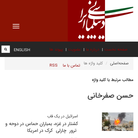
Toggle
vigation
صفحه نخست
درباره ما
عضویت
پیوند ها
ENGLISH
صفحه‌اصلی
کلید واژه ها
تماس با ما
RSS
مطالب مرتبط با کلید واژه
حسن صفرخانی
اسرائیل در یک قاب
کشتار در غزه، بمباران حماس در دوحه و
ترور چارلی کرک در امریکا