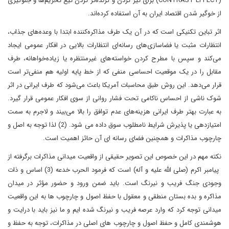
(CONTRAST EFFECT) برای تیز کردن و گزنده‌تر کردن تیغ تحریم‌ها و جلوگیری
از خوگیر شدن اقتصاد ایران به آن استفاده کرده‌اند.
اثر تباین تکنیکی است که در آن یک طرف مذاکره‌کننده ابتدا با وعده‌های جذاب،
انتظارات مثبت یا فضاسازی‌های رسانه‌ای انتظارات بالایی در افکار عمومی ایجاد
می‌کند و سپس با مطرح کردن خواسته‌های غیرمنتظره یا زیاده‌خواهانه، طرف
مقابل را در یک موقعیت احساسی منفی که از خط پایه اولیه هم منفی‌تر است
قرار می‌دهد. این روش طبق محاسبات آمریکا باعث می‌شود که طرف ایرانی در اثر
شوک ناشی از احساس ناکامی تحت فشار روانی از سوی افکار عمومی قرار گیرد.
به عبارت بهتر طرف ایرانی هزینه‌های عدم توافق را بالا می‌بیند و لاجرم به سمت
امتیازدهی یا پذیرش شرایط نامطلوب سوق داده می شود. (2) لذا توجه به اصل و
چارچوب مذاکرات و همچنین فضای رسانه ای آن حائز اهمیت است.
نکته مهم در این خصوص این تصویر حقیقی از واقعیت میدانی مذاکرات برگرفته از
پیامبر اکرم (صلی الله علیه و آله) است که فرمود الحرب خدعه (3) اساس و ذات
وجودی جنگ فریب و نیرنگ است. باید ضمن ورود و حضور مؤثر در میدان
مذاکره و بده بستان منطقی و معقول با حفظ اصول و چارچوب ها به این واقعیت
میدانی توجه کرد که وارد عرصه فریب و نیرنگ شده ایم و ما نیز باید با درایت و
هوشمندی کامل و حفظ اصول و چارچوب های اصلی در مذاکرات، توجه به حفظ و