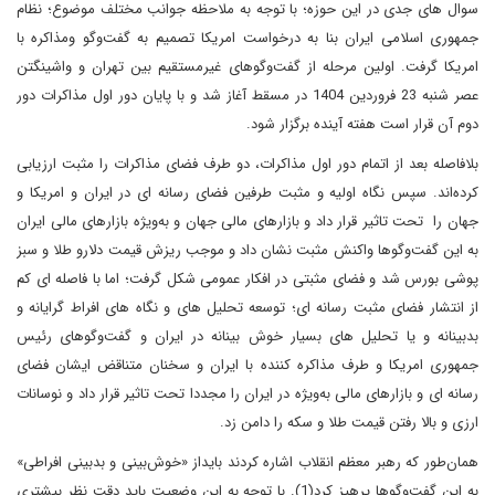
سوال های جدی در این حوزه؛ با توجه به ملاحظه جوانب مختلف موضوع؛ نظام
جمهوری اسلامی ایران بنا به درخواست امریکا تصمیم به گفت‌وگو ومذاکره با
امریکا گرفت. اولین مرحله از گفت‌وگوهای غیرمستقیم بین تهران و واشینگتن
عصر شنبه 23 فروردین 1404 در مسقط آغاز شد و با پایان دور اول مذاکرات دور
دوم آن قرار است هفته آینده برگزار شود.
بلافاصله بعد از اتمام دور اول مذاکرات، دو طرف فضای مذاکرات را مثبت ارزیابی
کرده‌اند. سپس نگاه اولیه و مثبت طرفین فضای رسانه ای در ایران و امریکا و
جهان را تحت تاثیر قرار داد و بازارهای مالی جهان و به‌ویژه بازارهای مالی ایران
به این گفت‌وگوها واکنش مثبت نشان داد و موجب ریزش قیمت دلارو طلا و سبز
پوشی بورس شد و فضای مثبتی در افکار عمومی شکل گرفت؛ اما با فاصله ای کم
از انتشار فضای مثبت رسانه ای؛ توسعه تحلیل های و نگاه های افراط گرایانه و
بدبینانه و یا تحلیل های بسیار خوش بینانه در ایران و گفت‌وگوهای رئیس
جمهوری امریکا و طرف مذاکره کننده با ایران و سخنان متناقض ایشان فضای
رسانه ای و بازارهای مالی به‌ویژه در ایران را مجددا تحت تاثیر قرار داد و نوسانات
ارزی و بالا رفتن قیمت طلا و سکه را دامن زد.
همان‌طور که رهبر معظم انقلاب اشاره کردند بایداز «خوش‌بینی و بدبینی افراطی»
به این گفت‌وگوها پرهیز کرد(1). با توجه به این وضعیت باید دقت نظر بیشتری