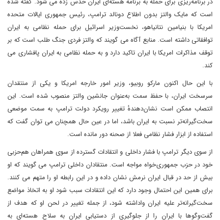
در برنامه‌ریزی برای حمله به برنامه هسته‌ای ایران حدس زده می شود. گفته شده
است که مایک والتز بدون اطلاع دونالد ترامپ، رئیس جمهوری ایالات متحده
امریکا با بنیامین نتانیاهو، نخست‌وزیر اسرائیل برای حمله نظامی به ایران
توافقاتی داشته است. منابع آگاه می گویند که والتز فردی جنگ طلب است که بر
توقف مذاکرات امریکا با ایران تاکید دارد و به حمله نظامی به ایران پافشاری می
کند.
با این حال اکنون مارکو روبیو، وزیر امور خارجه امریکا و یکی از منتقدان
سرسخت ایران، با حفظ سمت به‌عنوان جانشین والتز منصوب شده است. این
انتصاب ممکن است نشان‌دهندهٔ تغییر رویکرد دولت ترامپ به سمت موضعی
سخت‌گیرانه‌تر نسبت به ایران باشد، اما در عین حال همچنان می توان گفت که
استفاده از ابزار فشار نظامی فعلا از صحنه دور مانده است.
از سوی دیگر ترامپ با فشار داخلی و انتقادات گسترده از سوی همراهان هم‌حزبی
خود در حزب جمهوری‌خواه مواجه است. منتقادان داخلی ترامپ می گویند که او
بیش از حد در قبال ایران نرمش نشان داده و در این رابطه او را متهم می کنند.
برای همین این احتمال وجود دارد که این انتقادات سبب شود او به اتخاذ مواضع
سخت‌گیرانه‌تر علیه ایران واداشته شود، از جمله تغییر در لحن او که هدف از
گفت‌وگوها با ایران را از جلوگیری از دستیابی ایران به سلاح هسته‌ای به