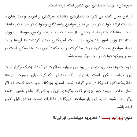
«برچیدن» برنامهٔ هسته‌ای این کشور اعلام کرده است.
در این میان گفته می شود که دیدارهای مقامات اسرائیلی از امریکا و دیدارشان با
مقامات ارشد دولت ترامپ بر تغییر مواضع واشینگتن و دولت ترامپ تاثیر داشته
است. مقامات بلندپایهٔ اسرائیلی، از جمله دیوید بارنیا، رئیس موساد و یووال
استاینیتز وزیر امور راهبردی، با مقامات آمریکایی دیدار کرده‌اند تا آن‌ها را به
اتخاذ مواضع سخت‌گیرانه‌تر در مذاکرات ترغیب کنند. این دیدارها ممکن است در
تغییر رویکرد دولت ترامپ مؤثر بوده باشد.
با وجود توقف فعلی، انتظار می‌رود دور چهارم مذاکرات در آیندهٔ نزدیک برگزار شود.
این توقف ممکن است به‌عنوان یک تعدیل تاکتیکی برای تقویت موضع
مذاکره‌کنندگان آمریکا در نظر گرفته شود. استیو ویتکاف خبر داده است که اگر
اتفاق خاصی نیفتد دور چهارم گفت وگوهای ایران و امریکا أواخر همین هفته
برگزار می شود. شاید این بار مواضع امریکا در مذاکرات نسبت به دور قبل تغییر
کرده باشد.
منبع:
ژروزالیم پست
/ تحریریه دیپلماسی ایرانی/۱۱