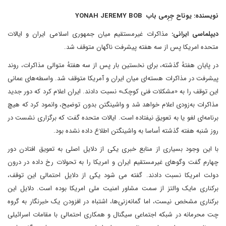
نویسنده: یوناح جِرِمی باب YONAH JEREMY BOB
دیپلماسی ایرانی:
مذاکرات غیرمستقیم میان جمهوری اسلامی ایران و ایالات
متحده امریکا پس از سه هفته پیشرفت ناگهان متوقف شد.
در پایان هفتهٔ گذشته، برای نخستین بار پس از سه هفتهٔ متوالی مذاکرات، روند
پیشرفت در مذاکرات هسته‌ای میان ایران و آمریکا متوقف شد. واسطه‌های عمانی
این توقف را به «مشکلات فنی کوچک» نسبت دادند. ایران اعلام کرد که دور جدید
مذاکرات به‌زودی اعلام خواهد شد و واشینگتن بدون توضیح، وانمود کرد که هیچ
برنامه‌ای لغو یا به تعویق نیفتاده است. ایالات متحده گفت که برگزاری نشست در
روز شنبه هفته گذشته أساسا به واشینگتن اطلاع داده نشده بود.
با این وجود بسیاری از منابع خبری یکی از دلایل اصلی به تعویق افتادن دور
چهارم گفت وگوهای غیرمستقیم ایران و امریکا را به تحولات رخ داده در درون
دولت امریکا نسبت دادند. گفته می شود یکی از دلایل احتمالی این توقف،
برکناری مایک والتز از سمت مشاور امنیت ملی امریکا بوده است. دلایل این
برکناری مشخص نیست، اما گمانه‌زنی‌ها، اشتباه در افزودن یک خبرنگار به گروه
چت محرمانه در شبکه اجتماعی سیگنال و همکاری احتمالی با مقامات اسرائیلی