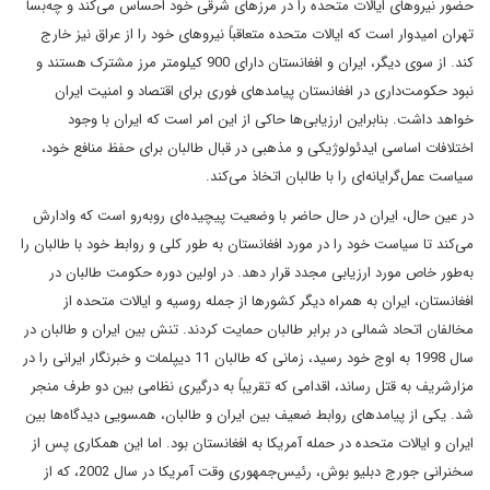
حضور نیروهای ایالات متحده را در مرزهای شرقی خود احساس می‌کند و چه‌بسا
تهران امیدوار است که ایالات متحده متعاقباً نیروهای خود را از عراق نیز خارج
کند. از سوی دیگر، ایران و افغانستان دارای 900 کیلومتر مرز مشترک هستند و
نبود حکومت‌داری در افغانستان پیامدهای فوری برای اقتصاد و امنیت ایران
خواهد داشت. بنابراین ارزیابی‌ها حاکی از این امر است که ایران با وجود
اختلافات اساسی ایدئولوژیکی و مذهبی در قبال طالبان برای حفظ منافع خود،
سیاست عمل‌گرایانه‌ای را با طالبان اتخاذ می‌کند.
در عین حال، ایران در حال حاضر با وضعیت پیچیده‌ای روبه‌رو است که وادارش
می‌کند تا سیاست خود را در مورد افغانستان به طور کلی و روابط خود با طالبان را
به‌طور خاص مورد ارزیابی مجدد قرار دهد. در اولین دوره حکومت طالبان در
افغانستان، ایران به همراه دیگر کشورها از جمله روسیه و ایالات متحده از
مخالفان اتحاد شمالی در برابر طالبان حمایت کردند. تنش بین ایران و طالبان در
سال 1998 به اوج خود رسید، زمانی که طالبان 11 دیپلمات و خبرنگار ایرانی را در
مزارشریف به قتل رساند، اقدامی که تقریباً به درگیری نظامی بین دو طرف منجر
شد. یکی از پیامدهای روابط ضعیف بین ایران و طالبان، همسویی دیدگاه‌ها بین
ایران و ایالات متحده در حمله آمریکا به افغانستان بود. اما این همکاری پس از
سخنرانی جورج دبلیو بوش، رئیس‌جمهوری وقت آمریکا در سال 2002، که از