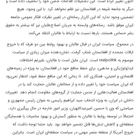
اکنون تغییر کرده است. این تشکیلات اقدامات خشن خود را تخفیف داده است و
دیگر به جامعه شیعه در افغانستان نیز ظلم نخواهد کرد. با این وجود، هیچ
تضمینی وجود ندارد که این کارزار رسانه‌ای در تغییر نظرات افکار عمومی جامعه
ایران موفق باشد. رسانه‌های وابسته به جریان اصلاح‌طلبان نیز که بیشتر به حقوق
بشر حساس هستند، بارها نسبت به ارتباط با طالبان انتقاد می‌کنند.
در مجموع، سیاست ایران در قبال طالبان و بهبود روابط بین دو طرف که با خروج
ایالات متحده از افغانستان شتاب گرفت، نشان‌دهنده میزان زیادی از سیاست
موسوم به realpolitik است. ایران مایل است با طالبان، علیرغم اختلافات
ایدئولوژیکی و مذهبی، برای حفظ منافع خود در افغانستان، به ویژه در زمینه‌های
اقتصادی و امنیتی، همکاری کند. تا زمانی که این منافع حفظ شود، انتظار نمی‌رود
که ایران سیاست خود را تغییر داده و از مخالفان طالبان حمایت کند یا در
افغانستان فعالیت‌هایی از جنس حمایت از گروه‌های مقاومت انجام دهد. تغییرات
داخلی در ایران، به ویژه انتخاب سید ابراهیم رئیسی به عنوان رئیس جمهوری و
سیاستی که وی با حسین امیرعبداللهیان، وزیر امور خارجه در حال پیگیری دارد،
احتمالاً در توسعه روابط با طالبان به منظور گسترش و بهبود مناسبات با همسایگان
منطقه‌ای و کاهش تنش‌ها قابل تفسیر خواهد بود. باید حتما توجه داشت که
خروج آمریکا از منطقه عنصر مهمی در سیاست منطقه‌ای ایران است. بنابراین