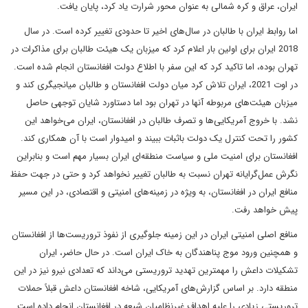
ایران، عراق و کره شمالی به عنوان محور شرارت یاد کرد، پایان یافت.
اما روابط ایران با طالبان در سال‌های اخیر تا حدودی تغییر کرده است. در سال
2018 ایران برای اولین بار اعلام کرد که میزبان یک هیئت طالبان برای مذاکرات در
تهران بوده، اما تاکید کرد که این سفر با اطلاع دولت افغانستان انجام شده است.
در اوت 2021، ایران تلاش کرد میان دولت افغانستان و طالبان میانجیگری کند و
میزبان هیئت‌های مربوطه آنها در تهران بود اما دستاورد شایان توجهی حاصل
نشد. با خروج آمریکایی‌ها و تصرف طالبان در افغانستان، ایران می‌خواهد این
کشور را تحت کنترل یک دولت باثبات ببیند و امیدوار است با آن همکاری کند.
افغانستان برای امنیت ملی و سیاست منطقه‌ای ایران بسیار مهم است و بنابراین
نگرش عمل‌گرایانه تهران نسبت به طالبان تغییر نخواهد کرد و حتی در جهت حفظ
منافع ایران در افغانستان، به ویژه در زمینه‌های امنیتی و اقتصادی، در این مسیر
پیش خواهد رفت.
منافع اصلی امنیتی ایران در این زمینه جلوگیری از نفوذ تروریست‌ها از افغانستان
و همچنین ورود موج پناهندگان به خاک ایران است. در حال حاضر، ایران
تشکیلات داعش را مهمترین تهدید تروریستی می‌داند که تعدادی نیرو نیز در این
منطقه دارد. بر اساس گزارش‌های آمریکایی، شاخه افغانستان داعش قبلاً حملات
تروریستی زیادی را علیه اهداف غیرنظامیان شیعه در افغانستان انجام داده است.