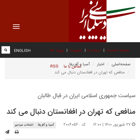
Toggle
vigation
صفحه نخست
درباره ما
عضویت
پیوند ها
ENGLISH
صفحه‌اصلی
اخبار
آسیا و آفریقا
تماس با ما
RSS
منافعی که تهران در افغانستان دنبال می کند
سیاست جمهوری اسلامی ایران در قبال طالبان
منافعی که تهران در افغانستان دنبال می کند
۲۷ شهریور ۱۴۰۰ | ۱۲:۰۰
کد : ۲۰۰۶۰۵۶
آسیا و آفریقا
انتخاب سردبیر