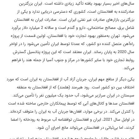
سال‌های اخیر بسیار بهبود یافته تأکید زیادی داشته است. ایران بزرگترین
صادرکننده به افغانستان است، کشوری که دسترسی دریایی ندارد و یکی از
بزرگترین بازارهای صادرات غیر نفتی ایران است. صادرات ایران به افغانستان
شامل برق، مصالح ساختمانی، دارو و گندم است و سالانه 2 میلیارد دلار برآورد
می‌شود. تهران به‌منظور بهبود تجارت خود با افغانستان، اولین قسمت از پروژه
راه‌آهن متصل کننده دو کشور، که عمدتا توسط ایران تأمین می‌شود را در اواخر
سال 2020 به پایان رساند. ایران معتقد است که این پروژه پتانسیل گسترش
روابط تجاری خود با سایر کشورها در مرکز و جنوب آسیا از جمله هند را فراهم
می‌کند.
یکی دیگر از منافع مهم ایران، جریان آزاد آب از افغانستان به ایران است که مورد
اختلاف بین دو کشور است. رود هیرمند (هلمند) که از افغانستان به منطقه
سیستان در ایران سرازیر می‌شود، آب حدود یک میلیون نفر را تأمین می‌کند.
افغانستان سدها و کانال‌های آبی که توسط پیمانکاران خارجی ساخته شده است
را کنترل می‌کند. در برخی موارد، افغان‌ها جریان آب به ایران را متوقف کرده‌اند.
در اوایل سال 2021، ایران و افغانستان توافقنامه آب مربوط به رودخانه را امضا
کردند، اما بی‌ثباتی در افغانستان می‌تواند مانع اجرای آن شود.
ظلم و بدرفتاری طالبان با جامعه شیعه هزاره در افغانستان منبع اصلی تضاد بین