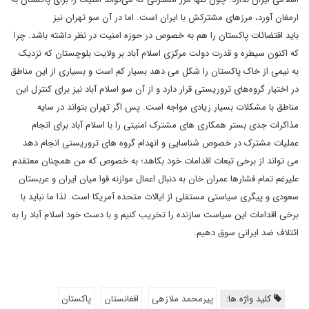
ارمغان آورد، مرزهای مشترکش با ایران است. اما در آن سو تهران نیز
باید اقتضائات پاکستان را هم به خصوص در حوزه امنیت در نظر داشته باشد. چرا
که اکنون سیطره و قدرت دولت مرکزی اسلام آباد بر ولایت بلوچستان که نزدیک
به نیمی از خاک پاکستان را شکل می دهد بسیار کم است و بسیاری از این مناطق
در اختیار گروه‌های تروریستی قرار دارد و از آن سو اسلام آباد نیز برای کنترل این
مناطق با مشکلات بسیار زیادی مواجه است. پس اگر تهران بتواند در سایه
مذاکرات جدی بستر همکاری های مشترک امنیتی را با اسلام آباد برای انجام
عملیات مشترک در خصوص شناسایی و انهدام گروه های تروریستی انجام دهد
می تواند از برخی تبعات اقدامات خود بکاهد؛ به خصوص که من همچنان معتقدم
علیرغم تمام فشارها عمران خان به دنبال اعمال موازنه قوا میان ایران و عربستان
سعودی و پیگری سیاستی مستقلی از ایالات متحده آمریکا است. لذا ما نباید با
برخی اقدامات این سیاست سازنده را تخریب کنیم و با دست خود اسلام آباد را به
ائتلاف ضد ایرانی سوق دهیم.
کلید واژه ها:
پیرمحمد ملازهی
افغانستان
پاکستان