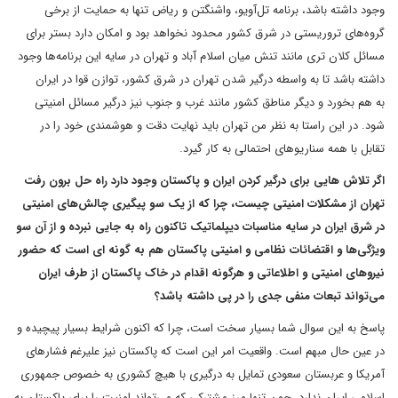
وجود داشته باشد، برنامه تل‌آویو، واشنگتن و ریاض تنها به حمایت از برخی
گروه‌های تروریستی در شرق کشور محدود نخواهد بود و امکان دارد بستر برای
مسائل کلان تری مانند تنش میان اسلام آباد و تهران در سایه این برنامه‌ها وجود
داشته باشد تا به واسطه درگیر شدن تهران در شرق کشور، توازن قوا در ایران
به هم بخورد و دیگر مناطق کشور مانند غرب و جنوب نیز درگیر مسائل امنیتی
شود. در این راستا به نظر من تهران باید نهایت دقت و هوشمندی خود را در
تقابل با همه سناریوهای احتمالی به کار گیرد.
اگر تلاش هایی برای درگیر کردن ایران و پاکستان وجود دارد راه حل برون رفت
تهران از مشکلات امنیتی چیست، چرا که از یک سو پیگیری چالش‌های امنیتی
در شرق ایران در سایه مناسبات دیپلماتیک تاکنون راه به جایی نبرده و از آن سو
ویژگی‌ها و اقتضائات نظامی و امنیتی پاکستان هم به گونه ای است که حضور
نیروهای امنیتی و اطلاعاتی و هرگونه اقدام در خاک پاکستان از طرف ایران
می‌تواند تبعات منفی جدی را در پی داشته باشد؟
پاسخ به این سوال شما بسیار سخت است، چرا که اکنون شرایط بسیار پیچیده و
در عین حال مبهم است. واقعیت امر این است که پاکستان نیز علیرغم فشارهای
آمریکا و عربستان سعودی تمایل به درگیری با هیچ کشوری به خصوص جمهوری
اسلامی ایران ندارد. چون تنها مرز مشترکی که می‌تواند امنیت را برای پاکستان به