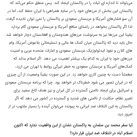
می‌تواند تا اندازه ای ثبات را در پاکستان ایجاد کند. پس منطق حکم می‌کند که
پاکستان این بخش از مرزهای خود را در سایه همراهی با ایران حفظ کند، اما در
آن سو فشارهای آمریکا و عربستان سعودی بر پاکستان را نمی توان نادیده گرفت.
لذا اگر پاکستان بخواهد در راستای منافع آمریکا و عربستان سعودی گام بردارد
یقینا این مرزها نیز به سرنوشت مرزهای هندوستان و افغانستان دچار خواهد شد.
حال باید دید که پاکستان میان کمک ها مالی و تسلیحاتی بلاعوض آمریکا، وام
های کلان و نفوذ ایدئولوژیک عربستان سعودی و امارات متحده عربی و امنیت
مرزهای خود با ایران به کدام یک بیشتر اهمیت می دهد. اگر اسلام بداند که
کمک‌های آمریکا و عربستان سعودی به خطر تیرگی روابط با تهران می ارزد،
مطمئناً دست به چنین کاری خواهد زد. در این صورت یقیناً وضعیت از آن چیزی
که در ایران تصور می شود خطرناک تر خواهد بود. چرا که برنامه عربستان سعودی
و اسرائیل برای ایجاد ناامنی گسترده در کل ایران و نیز هدف کاخ سفید برای
تغییر نظام، حکایت از ناامنی های شدید و گسترده در کشور می دهد که اگر
پاکستان به این ائتلاف ضد ایرانی به پیوندد می‌توان آینده را بسیار ملتهب تر از
امروز دید.
آیا سفر محمد بن سلمان به پاکستان نشان از این واقعیت ندارد که اکنون
اسلام آباد در ائتلاف ضد ایران قرار دارد؟