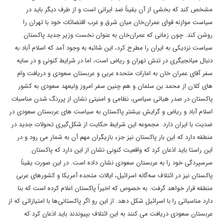
مشخص کند که بخشی از آن یقیناً ضد ایرانی است و از طرف دیگر باید در
سیاست موازنه قوای عمران‌خان میان شرق و غرب اقتضائات خود با تهران را
روشن کند. چون زمانی که عمران‌خان به عنوان نخست وزیر جدید پاکستان
سیاست نزدیکی به ایران را مطرح کرد، این شائبه به وجود آمد که اسلام آباد به
دنبال میانجیگری در تنش تهران و ریاض است، اما در شرایط کنونی و در سایه
سفر آقای عمران خان به امارات متحده عربی و عربستان سعودی و دریافت وام
های کلان از محمد بن سلمان و هم چنین سفر امروز ولیعهد سعودی به کشور
پاکستان در صدر هیاتی سیاسی، نظامی و امنیتی نشان از پررنگ شدن مناسبات
اسلام آباد و ریاض و گرایش بیشتر پاکستان به سیاست های عربستان سعودی در
ضدیت با ایران دارد. مجموعه این شرایط حکایت از شکل‌گیری تحولات جدید در
منطقه دارد که این بار پاکستان نیز جزء بازیگران مهم آن به شمار می رود و در
این راستا باید اذعان کرد که واقعیت کنونی نشان از این دارد که پاکستان
سرسپردگی خود را به عربستان سعودی نشان داده است. در این صورت یقیناً
پاکستان نیز در ائتلاف سه‌گانه اسرائیل، ایالات متحده آمریکا و کشورهای عربی
منطقه قرار خواهد گرفت. به خصوص که اخیراً پاکستان اعلام کرده است که بنا
دارد مناسباتی را با اسرائیل شکل دهد. از این رو اگر پاکستانی‌ها با امتیازاتی که از
عربستان سعودی دریافت می کنند به این ائتلاف بپیوندند باید اذعان کرد که