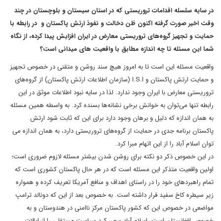
در سایه سلسله اقدامات تروریستی که در استان سیستان و بلوچستان در چند
وقت اخیر صورت گرفته اکنون ظن دخالت و نفوذ ارتش پاکستان و در رابطه با
حمایت و تجهیز گروه‌های تروریستی معارض در ایران افزایش پیدا کرده، از نگاه
شما این مسئله تا چه اندازه مطابق با واقعیت های میدانی است؟
واقعیت مسئله این است تا به امروز هیچ سند روشن و متقنی در خصوص تجهیز
و حمایت ارتش پاکستان و I.S.I (سازمان اطلاعات ارتش پاکستان) از گروه‌های
تروریستی معارض با ایران وجود ندارد. لذا در سایه نبود اطلاعات موثق در این
رابطه تنها می‌توان به خوانش برخی نشانه‌ها بسنده کرد. به واسطه همین مسئله
به همان اندازه که دلیل و برهان وجود دارد برای این که ثابت شود ارتش
پاکستان برنامه جدی در حمایت از گروه‌های تروریستی دارد، به همان اندازه می
توان اسلام آباد را از این اتهام مبرا کرد.
در این خصوص ذکر دو نکته برای روشن شدن بیشتر مسئله لازوم ضروری است؛
اولین واقعیت متذکر این مسئله است که در هر حال پاکستان کشوری است که
تمام راهبردهای خود را در راستای اهداف و منافع آمریکا تعریف کرده و همواره
زیر سیطره کاخ سفید قرار داشته است. به خصوص بعد از این که دونالد ترامپ
مواضعی در خصوص این که کشور پاکستان مرکز ناامنی در هندوستان و به
خصوص افغانستان است، اسلام آباد سعی کرد سیاست مستقلی را از ایالات