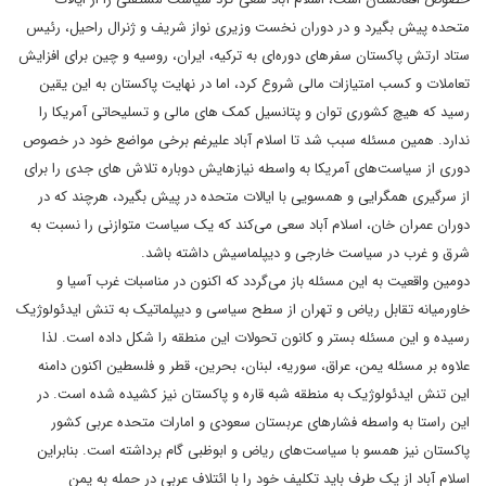
متحده پیش بگیرد و در دوران نخست وزیری نواز شریف و ژنرال راحیل، رئیس
ستاد ارتش پاکستان سفرهای دوره‌ای به ترکیه، ایران، روسیه و چین برای افزایش
تعاملات و کسب امتیازات مالی شروع کرد، اما در نهایت پاکستان به این یقین
رسید که هیچ کشوری توان و پتانسیل کمک های مالی و تسلیحاتی آمریکا را
ندارد. همین مسئله سبب شد تا اسلام آباد علیرغم برخی مواضع خود در خصوص
دوری از سیاست‌های آمریکا به واسطه نیازهایش دوباره تلاش های جدی را برای
از سرگیری همگرایی و همسویی با ایالات متحده در پیش بگیرد، هرچند که در
دوران عمران خان، اسلام آباد سعی می‌کند که یک سیاست متوازنی را نسبت به
شرق و غرب در سیاست خارجی و دیپلماسیش داشته باشد.
دومین واقعیت به این مسئله باز می‌گردد که اکنون در مناسبات غرب آسیا و
خاورمیانه تقابل ریاض و تهران از سطح سیاسی و دیپلماتیک به تنش ایدئولوژیک
رسیده و این مسئله بستر و کانون تحولات این منطقه را شکل داده است. لذا
علاوه بر مسئله یمن، عراق، سوریه، لبنان، بحرین، قطر و فلسطین اکنون دامنه
این تنش ایدئولوژیک به منطقه شبه قاره و پاکستان نیز کشیده شده است. در
این راستا به واسطه فشارهای عربستان سعودی و امارات متحده عربی کشور
پاکستان نیز همسو با سیاست‌های ریاض و ابوظبی گام برداشته است. بنابراین
اسلام آباد از یک طرف باید تکلیف خود را با ائتلاف عربی در حمله به یمن