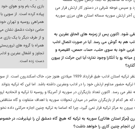
بازی یک بام ودو هوای خود ر
یرد و سپس غوطه شرقی در دستور کار ارتش قرار می
پیاده کرده است. از سویی با
های آخر ارتش سوریه مساله استان های مرزی سوریه
همراهی روسیه و تهران خود 
حامی دولت دشمق نشان می
 تلقی شود. اکنون پس از زمزمه های الحاق عفرین به
و از طرف دیگر با یک بازی مز
 ادلب هم به گوش می رسد. آیا در صورت اتصال ادلب
همراه با گروه های تروریستی
ال غربی خود به سوی حلب، حماء، حمص، القیصره و
تجاوز و اشغال عفرین و ادلب
ه رو با آنکارا وجود ندارد؛ آیا این حرکت از بیرون
دست زده است.
ذارد؟
یقینا شرایط ادلب هم دست کمی از عفرین ندارد. به خصوص که از نظر ترکیه استان ادلب طبق قرارداد 1939 میلادی هنوز جزء خاک اسکندرو
ترکیه حضور مداوم ارتش خود را در ادلب وعفرین داشته باشد. اما این که ترکیه بتواند 
ر می رسد. اکنون تعداد بازیگران در سوریه از آمریکا و روسیه تا ترکیه و اتحادیه اروپا
 کدام از بازیگران حاضر در میدان تحولات سوریه با اهداف متفاوت و گاه متناقض 
رون به مرکز ترکیه قرار نمی گیرد، چرا که اساسا به ترکیه چنین اجازه حرکتی داده نخو
ار سناریوی الحاق اسکندورن (مرکز استان هاتای) سوریه به ترکیه که هیچ گاه دمشق آن را نپذیرفت، در خ
وان انجام چنین کاری را خواهد داشت؟