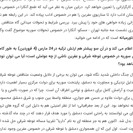
 کارگزارانی را تعیین خواهد کرد
.
دراین میان به نظر می آید که طمع آنکارا در خصوص 
تان ادلب دارد تا سناریوی عفرین را هم در خصوص ادلب پیاده کند. در این رابطه هم ن
نی زیاده خواهی های خود را پیش ببرد. بررسی شرایط و تحولات میدانی گاه متناقض 
گزاری نشست سه جانبه تهران - مسکو- آنکارا در خصوص تحولات سوریه موضوع گفت وگ
ورمیانه
است که در ادامه می خوانید:
دیروز (یکشنبه) ارتش سوریه رسما تسلط کاملش را برغوطه شرقی اعلام می کند و در آن سو پیشتر هم ارتش ترکی
انی سوریه در خصوص غوطه شرقی و عفرین ناشی از چه عواملی است؛ آیا می توان نو
هد بود؟
ه شرایط و بضاعت دولت و ارتش سوریه پس از نزدیک به 7 سال جنگ داخلی شدید نگاه شود، می توان به برخی از دلایل وضعیت متناقض غوطه ش
 دلیل نزدیکی و مجاورت به دمشق، پایتخت سوریه برای دولت مرکزی بسیار اهمیت دارد
امنیت و آرامش کامل برای دمشق و نواحی اطراف آن است. چرا که در صورت ناامنی و یا
قی برای دولت علاوه بر حسن هم جواری، منطقه واسط بین جنوب و شرق دمشق محسو
خواهد بود. این از بعد جغرافیانی؛ اما از نظر امنیتی هم به دلیل این که گروه های ت
 ای می توانستند به راحتی امنیت دمشق را مورد هدف قرار دهند که در چند ماه گذشته 
ه بدل شد. اکنون هم به جز منطقه ای به نام "داریا" تقریبا مساله غوطه شرقی حل شده ا
فاوت است. اول این که ان همجواری دمشق با غوطه شرقی در خصوص عفرین وجود ندارد