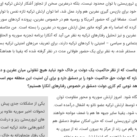
 تروریستی با توان محدود نیست، بلکه درعفرین سخن از تجاوز آشکار ارتش ترکیه ای
ود برای بازپس گیری عفرین هم وارد عمل شد، اما توان ارتش ترکیه تازه نفس با توا
 است. مضافا این که حضور آمریکا و روسیه هم در خصوص عفرین، پرونده کردهای سوری
 کرده که اساسا راه هر گونه مانور عمل ارتش سوریه در عفرین را بسته است. من متاسفم
ین و نیز تحلیل رفتارهای ترکیه به نظر می آید که آنکارا برنامه تجزیه سوریه و الحاق
ماعی و سیاسی – امنیتی با کردهای ترکیه دارند، برای تعریف مرزهای امنیتی ترکیه بسی
ن مستقر شده، به نظر برای یک حضور طولانی مدت در نظر گرفته شده که یقینا با هماهنگ
نجااست که از نظر حاکمیت یک دولت بر خاک خود نباید هیچ تفاوتی میان عفرین و 
ندازه که دولت حق حاکمیت خود را بر دمشق دارد و برای آن امنیت این منطقه مهم است
اهد نوعی کم کاری دولت دمشق در خصوص رفتارهای آنکارا هستیم؟
نگاه شود. امروز ارتش سوریه و محور مقاومت توان
یکی از مشکلات جدی پیش ر
 توسط ارتش ترکیه عضو ناتو به اشغال درآمده است.
تحولات اخیر سوریه علاوه بر 
 شود، یقینا سایر جبهه ها هم با ضعف مواجه خواهند
های تروریستی ریز و درشت
ه های تروریستی است که حتی امکان سقوط دمشق هم
کشورهایی مانند ترکیه است 
م می زند از مرکز به بیرون است، نه از بیرون به
یک رفتار متجاوزانه به خاک 
کرده ما شاهدیم که ابتدا ارتش سوریه منطقه