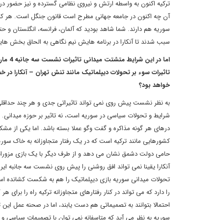
ترکیه اکنون به واسطه ارتش و نیروی نظامی گسترده و نیز حضور در 
آن چه اکنون در جامعه جهانی مطرح است قانون جنگل است. هر که ق
سوریه هم دارند. شما شاهد بودید که آلمان، فرانسه، انگلستان و ح
سبب شدند تا آنکارا در برنامه هایش نیم نگاهی به الحاق بخش هایی
اما در
تاثیرات سوء بر تحولات دیپلماتیک مانند تنش تهران – آنکارا در
خواهد بود؟
به نظر نشست پیش روی نمی تواند تاثیراتی جدی و هر چند حداقلی
شرایط و تحولات سیاسی در سوریه است، نه تاثیر بر حوزه میدانی.
درهای هر گونه مذاکره و گفت وگو عملا بسته باشد. اما یکی از مش
کشورهایی مانند ترکیه است که در یک رفتار متجاوزانه به خاک سوری
حامی دولت دشمق نشان می دهد و از طرف دیگر با یک بازی مزورانه
آنکارا یقینا نمی تواند افق روشنی را پیش روی نشست سه جانبه ای
تحولات میدانی سوریه بازی دیپلماتیک را هم به شکست کشانده است
را دارد که می تواند در کنار رفتارهای متجاوزانه ترکیه راه را برای 
احتمالا بتوانند به تصمیماتی هم دست یابند، اما در صحنه عمل این
سوریه به نظر می آید که متاسفانه نمی توان با تصمیمات سیاسی و دیپ