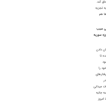
اق کند.
ه تجزیه
ها هم
 میدانی سبب
وزه سوریه
ن دادن
ه تا
ود
ود را
فتارهای
ر
ات میدانی
ه جانبه
امروز