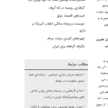
چشم
گرفتاری روسیه در تله آزوف
بود دولت
امیدهای اقتصاد عراق
سوریه و
دویست و پنجاه سالگی انقلاب آمریکا در
وی
ترازو
چهره‌های کلیدی دولت برنام
ه در 24 مارس (4 فروردین) به طور کامل عفرین
عی
تلگراف گراهام برای ایران
رقی و
مطالب مرتبط
. آن چه
 سقوط
تدوام جریان سازی سیاسی - رسانه ای علیه
ب می
محور مقاومت در غوطه
روریستی
اما و اگرهایی در نتیجه بخش بودن تلاش
هم این
های میانجیگرایانه ایران در ادلب
ست. اما
. از سوی
تهران هیچ توجیهی برای مماشات با آنکارا