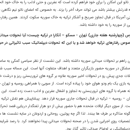
ناتو این امکان را برای خود فراهم کرده است که عفرین و حتی ادلب را به خاک خود الح
درتش بیشتر باشد می تواند حرف آخر را بزند. به خصوص که اعضای ناتو نیم نگاهی ب
تی آمریکا در قبال تجاوز صریح و آشکار ترکیه به خاک سوریه سکوت کردند. همین رفتار
 از سوریه را به خود داشته باشد.
 این شرایط متشتت میدانی تاثیرات نشست سه جانبه 4 مارس (چهارشنبه هفته جاری) تهران - مسکو – آنکارا در ترکیه چیست؛ آیا تحولات
 خصوص رفتارهای ترکیه خواهد شد و یا این که تحولات دیپلماتیک سبب تاثیراتی در ح
 راهم بر تحولات میدانی سوریه داشته باشد. این نشست از نظر سیاسی کمکی به ساما
 مشکل در سوریه حضور بازیگران متعدد و اهداف متفاوت آنها است. این مساله سبب شد
کلات جدی پیش رو در تحولات اخیر سوریه علاوه بر گروه های تروریستی ریز و درشت خ
ه بازی یک بام ودو هوای خود را پیاده کرده است. از سویی با همراهی روسیه و تهران خ
 همراه با گروه های تروریستی به تجاوز و اشغال عفرین و ادلب دست زده است. این ر
ران – روسیه – ترکیه در قبال تحولات جاری سوریه قرار دهد. پیشاپیش هم نقش ترکیه د
. از سوی دیگر ایالات متحده هم با حضور بیش از دو هزار تفنگدار دریایی قصد تحرک
هر گونه مذاکره بر طرف ها ببندد. لذا اگر چه پوتین، روحانی و اردوغان در سایه نشست ها س
 تصمیات روی اجرایی شدن را در صحنه تحولات میدانی پیدا نخواهند کرد. با رصد شرایط 
لماتیکی بر اوضاع میدانی تاثیر گذار بود.