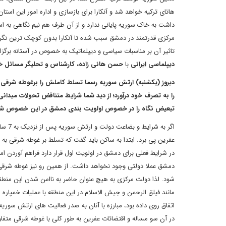
هاتای ترکیه خواهد شد و آنکارا برای بازسازی و اداره امور این استان
داشت به خاک سوریه پایانی ندارد و از آن طرف هم نیم نگاهی به اس
مرکزی قدرتمند در دمشق سبب شده تا آنکارا بدون کوچک ترین نگرا
تاثیر آن بر مناسبات سیاسی و دیپلماتیک به خصوص در آستانه بر
دیپلماسی ایرانی
با
حسن هانی زاده، کارشناس و تحلیگر مسائل خا
را به تصرف خود درآورد؛ از دید شما شرایط متناقض تحولات مید
تبعیض نگاه را در خصوص اولویت بندی دمشق در این خصوص شا
اگر ب
عفرین پی برد. ابتدا به ساکن باید گفت که تسلط بر غوطه شرقی به
در شرایط فعلی برای دمشق در اولویت اول قرار دارد فراهم آوردن 
دمشق عملا دولتی وجود نخواهد داشت. از همین رو نیز غوطه شر
شود. لذا دولت مرکزی به هیچ عنوان حاضر به ناامن شدن این منطقه ن
مانند فیلق الرحمن و جیش الاسلام در این منطقه با عملیات خمپاره
اتفاق روی داده بود، مبارزه با آنان به صدر فعالیت های ارتش سوری
در آن سو مساله و اقتضائات عفرین به طور کلی با غوطه شرقی مت