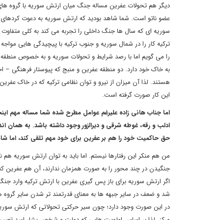
دیگر هم تحولات عفرین مساله جنگ میان ارتش سوریه با گروه های
عضو ناتو است. شما شاهد بودید که ارتش سوریه به دعوت کردهای خ
سوریه ای که سال ها جنگ داخلی را تجربه می کند به کلی متفاوت
ترکیه کار را در شمال سوریه و جنوب ترکیه با پیچیدگی هایی مواجه
را می گویم اما با رصد شرایط و تحولات سوریه و به خصوص منطقه عفر
به خاک خود دارد. دو منطقه عفرین و منبج که پیوستار فرهنگی – اجت
هستند. لذا آن میزان از نیرو و توان نظامی ترکیه که در خاک عفری
این کار صورت گرفته است.
اما جناب هانی زاده علیرغم عوامل مطرح شده شما مساله مهم ای
ادلب و رقه، غوطه شرقی و دیرالزور وجود داشته باشد. به همان ا
حق حاکمیت خود را هم بر عفرین برای خود مهم تلقی کند، اما ش
من هم منکر این رفتارها نیستم. اما باید به توان ارتش سوریه هم 
جنگیدن در چند محور را به صورت همزمان ندارند، آن هم عفرین که
اگر ارتش سوریه برای باز پس گیری عفرین با ارتش ترکیه وارد جنگ
شد و ضعف در سایر جبهه ها به معنای قدرتمند تر شدن سایر گرو
در این صورت وجود دارد؛ چون سیر حرکتی تحولاتی که ارتش سوریه رق
مرکز. لذا بر اساس اولویت هایی که دولت و شخص بشار اسد تعیین 