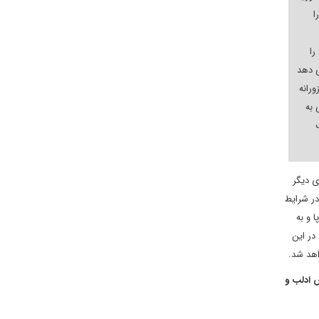
ا
را
 دهد
ورانه
 به
ن است. از سوی دیگر
در شرایط
 و به
در این
اهد شد.
صوص ادلب و