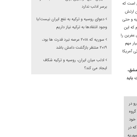
 است که
برسر ادلب ندارد
ن ارتش
دعوای روسیه و ترکیه به نفع ایران نیست/با
ه و حتی
وجود انتقادها به ترکیه نیاز داریم
 که این
 عفرین را
سوریه که ۲۰۱۸ عرصه نبرد قدرت ها بود،
ار مهم
۲۰۱۹ منتظر بازگشت داعش باشد
ی آمریکا
ادلب میان ایران، روسیه و ترکیه شکاف
ایجاد می کند؟
دمشق،
 باید
و در
گروه
 خود
که در
سوریه