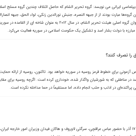
یپلماسی ایرانی می نویسد: گروه تحریر الشام که حاصل ائتلاف چندین گروه مسلح اسلام
 تشکیل شد. این گروه‌ها عبارت بودند از از جبهه النصره، جنبش نورالدین زنکی، لواء الحق، جبهه انصار
جیش السنه. جبهه النصره، به عنوان گروه اصلی هیئت تحریر الشام، در سال ۲۰۱۲ به عنوان شاخه ای از القا
ف مبارزه با دولت بشار اسد و تشکیل یک حکومت اسلامی در سوریه فعالیت می‌کرد.
ق را تصرف کنند؟
مونی برای خطوط قرمز روسیه در سوریه خواهد بود. تاکنون، روسیه از ارائه حمایت
ر مناطقی که به شورشیان واگذار شده، خودداری کرده است. اگرچه روسیه برای مقابله
اکنده‌ای در ادلب و حلب انجام داده، اما مستقیماً در حما مداخله نکرده است.
نشست روند آستانه دیروز شنبه، ۱۷ آذر با حضور عباس عراقچی، سرگئی لاوروف و هاکان فیدان وزیران امور خارجه ایر