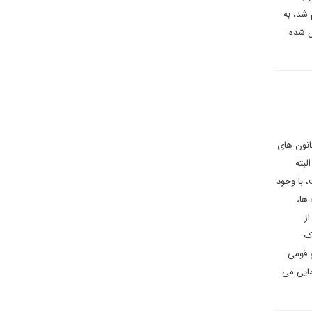
 شد، به
ل شده
انون های
لبته
 با وجود
ها،
ز
ک
ی قومی
مایی می