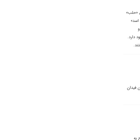
ل «حلب»
 اسد»
و
 دارد.
ند.
ن فیدان
 به