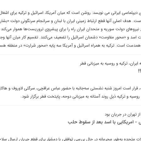
ای دیپلماسی ایرانی می نویسد: روشن است که میان آمریکا، اسرائیل و ترکیه برای اشغا
ت. هدف اصلی آنها قطع ارتباط زمینی ایران با لبنان و سرانجام سرنگونی دولت «بشار
 نیروهای دولت سوریه و متحدان ایران راه را برای پیشروی تروریست‌ها هموار می‌کند 
ت اسد و «محور مقاومت» دشمنان اسرائیل را تضعیف می‌کنند. تقسیم کار میان آنها وجود
کا همدست است. ترکیه به همراه اسرائیل و آمریکا سه پایه «محور شرارت» در منطقه هست
یران، ترکیه و روسیه به میزبانی قطر
!
، قرار است امروز شنبه نشستی سه‌جانبه با حضور عباس عراقچی، سرگئی لاوروف و هاکا
 روسیه و ترکیه ذیل روند آستانه به میزبانی دوحه، پایتخت قطر برگزار شود.
ز تهران در جریان بود
 امریکایی با اسد بعد از سقوط حلب
لات متحده به‌طور محرمانه در حال بررسی توافقی با دمشق برای قطع جریان ارسال سلاح