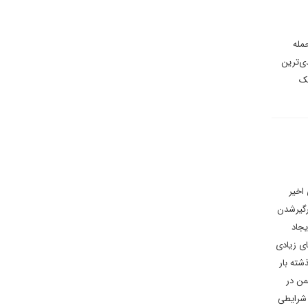
مله
ی‌ترین
یک
اخیر
گیر‌شدن
یجاد
ای زیادی
شته بار
من در
 شرایطی