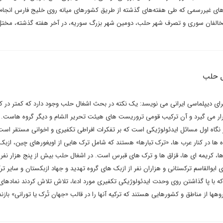
اس‌های غیررسمی که طی هفته‌های گذشته از طریق کشورهای میانه روی خلیج فارس انجام
ه مخالفان سوری و تصرف شهر حلب، دومین شهر بزرگ سوریه، در آخر هفته گذشته، مخت
ل حلب
ای دیپلماسی ایرانی می نویسد: یک نکته در بحث اشغال حلب وجود دارد که کمتر در ک
ار می گیرد و آن ترکیب قومی تروریست های هیئت تحریر الشام و دیگر گروه هاست. ا
 نگاه اول مسائل ایدئولوژیکی است که بر تفکرات افراطی تکفیری و اخوانی مستقر است،
 ها در کنار عرب ها، «ترک تبارها» هستند که شامل ترک هایی از اویغورهای چین، ازبک 
ا، کریمه ای ها، قزاق ها و ترک های قبرس است. در اشغال حلب بیش از پنج هزار نفر ا
بوالقاسم ترکستانی و هزاران نفر از ازبک های گروه تهدید و جهاد ازبکستان و سایر تر
 که با پا گذاشتن روی وحدت ایدئولوژیکی تکفیری مورد ادعا، تلاش تلاش کردند نمادها
وهها از مناطق و کشورهایی هستند که ترکیه آنها را در قالب «جهان تُرک یا تورانی» بازن