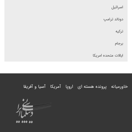
اسرائیل
دونالد ترامپ
ترکیه
برجام
ایالات متحده امریکا
خاورمیانه
پرونده هسته ای
اروپا
آمریکا
آسیا و آفریقا