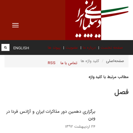
Toggle
vigation
صفحه نخست
درباره ما
عضویت
پیوند ها
ENGLISH
صفحه‌اصلی
کلید واژه ها
تماس با ما
RSS
مطالب مرتبط با کلید واژه
فصل
برگزاری دهمین دور مذاکرات ایران و آژانس فردا در
وین
۲۴ اردیبهشت ۱۳۹۲