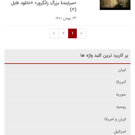
«سرایندهٔ بزرگِ زانْگِزور» +دانلود فایل
(۲)
۱۳ بهمن ۱۴۰۱
»
2
1
«
پر کاربرد ترین کلید واژه ها
ایران
آمریکا
سوریه
روسیه
ایران و امریکا
اسرائیل