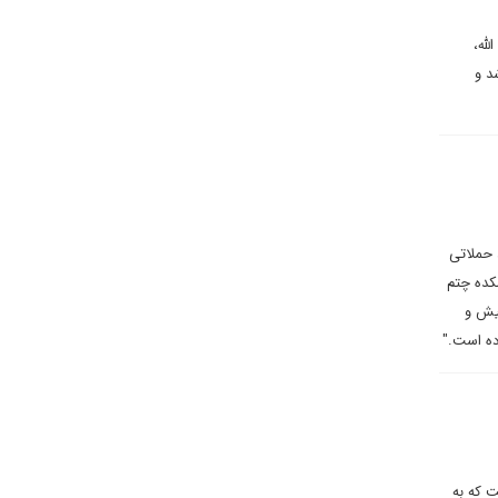
له،
د و
 حملاتی
کده چتم
کیش و
ده است."
ت که به