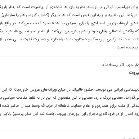
ی دیپلماسی ایرانی می‌نویسد: نظریه بازی‌ها شاخه‌ای از ریاضیات است که رفتار بازیگ
می‌کند. این نظریه بر پایه این فرض است که هر بازیگر (کشور، گروه، رهبر یا سازمان) ب
دهای آن‌ها، بهترین استراتژی را برای رسیدن به اهداف خود انتخاب می‌کند. در واقع باز
که واکنش احتمالی رقبای خود را هم پیش‌بینی می‌کنند. از منظر نظریه بازی‌ها، هر بازیگ
لف است که ترکیبی از ریسک و دستاورد به همراه دارند و تغییرات قدرت نسبی سایر باز
ت پیچیده است.
ر حزب الله ایستاده‌اند
یروت
دیپلماسی ایرانی می نویسد: حضور قالیباف در میان ویرانه‌های عروس خاورمیانه که این ر
گذراند، معنایی بزرگ دارد. معنایی با این مضمون که این بار نه فقط مقامات سیاسی د
مایندگی از ملت برای همدردی و اعلام حمایت قاطعانه از حزب‌الله وسط میدان حاضر شده 
رود آمدن او در فرودگاه پرماجرای این روزهای بیروت، باعث شد این سفر پرستیژ بالایی ب