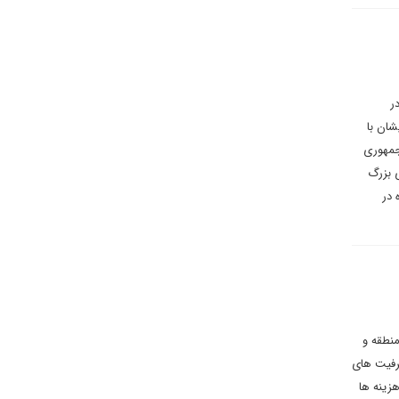
ر
شان با
جمهوری
 بزرگ
 در
منطقه و
ظرفیت های
هزینه ها