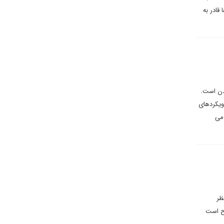
قادر به
دن است.
ویکردهای
 می
ظر
رح است