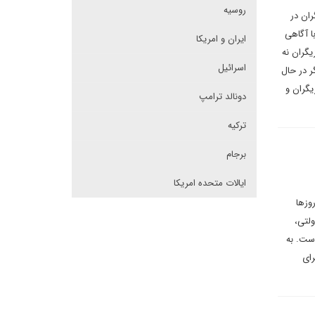
روسیه
ران در
ا آگاهی
ایران و امریکا
یگران نه
اسرائیل
ر در حال
یگران و
دونالد ترامپ
ترکیه
برجام
ایالات متحده امریکا
وزها
ولتی،
است. به
رای