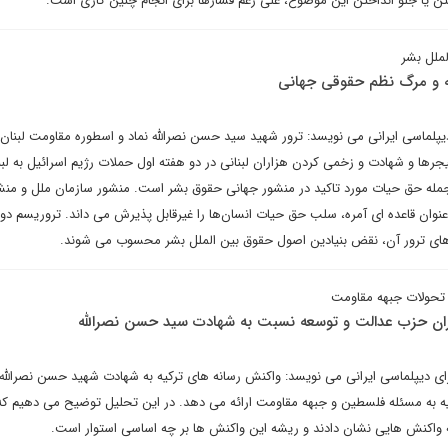
 یا جلو انداختن این موضوع، علی رغم فشارها برای انجام چنین کاری است.
ملل بشر
ه و مرگ نظم حقوقی جهانی
یپلماسی ایرانی می نویسد: ترور شهید سید حسن نصرالله نماد و اسطوره مقاومت لبنان، 
یجرها و شهادت و زخمی کردن هزاران لبنانی در دو هفته اول حملات رژیم اسرائیل به لب
مله حق حیات مورد تاکید در منشور جهانی حقوق بشر است. منشور سازمان ملل و منش
عنوان قاعده ای آمره، سلب حق حیات انسان‌ها را غیرقابل پذیرش می داند. تروریسم دو
های ترور آن، نقض بنیادین اصول حقوق بین الملل بشر محسوب می شوند.
ر تحولات جبهه مقاومت
ران حزب عدالت و توسعه نسبت به شهادت سید حسن نصرالله
ای دیپلماسی ایرانی می نویسد: واکنش رسانه های ترکیه به شهادت شهید حسن نصرالل
ه به مسئله فلسطین و جبهه مقاومت ارائه می دهد. در این تحلیل توضیح می دهیم که
چه واکنش هایی نشان دادند و ریشه این واکنش ها بر چه اساسی استوار است.