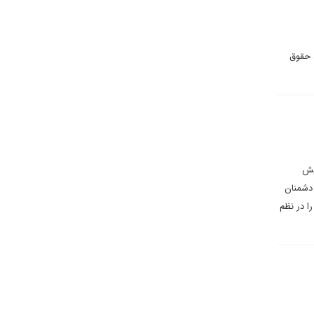
 حقوق
یش
 دشمنان
ا در نظم