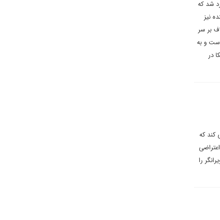
د شد که
ده نیز
اف بر سر
است و به
ا در
کند که
اعتراضی
انگر را