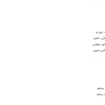
ترور و
نان، نقض
ور جهانی
لتی جنون
ه چشم
 رسانه