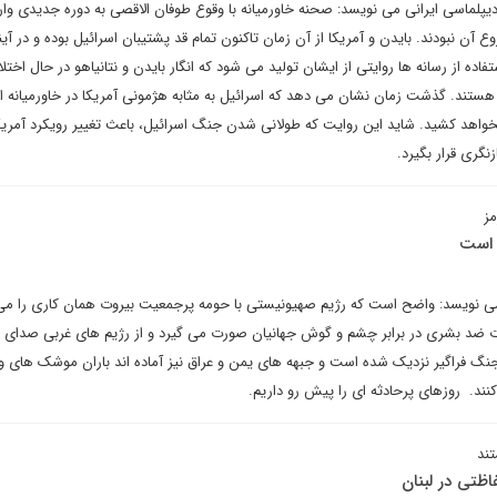
یپلماسی ایرانی می نویسد: صحنه خاورمیانه با وقوع طوفان الاقصی به دوره جدیدی وار
ع آن نبودند. بایدن و آمریکا از آن زمان تاکنون تمام قد پشتیبان اسرائیل بوده و در آین
تفاده از رسانه ها روایتی از ایشان تولید می شود که انگار بایدن و نتانیاهو در حال اختل
 هستند. گذشت زمان نشان می دهد که اسرائیل به مثابه هژمونی آمریکا در خاورمیانه 
واهد کشید. شاید این روایت که طولانی شدن جنگ اسرائیل، باعث تغییر رویکرد آمریک
زنگری قرار بگیرد.
مز
 است
 نویسد: واضح است که رژیم صهیونیستی با حومه پرجمعیت بیروت همان کاری را می 
ایات ضد بشری در برابر چشم و گوش جهانیان صورت می گیرد و از رژیم های غربی صدای 
گ فراگیر نزدیک شده است و جبهه های یمن و عراق نیز آماده اند باران موشک های ویر
نند. روزهای پرحادثه ای را پیش رو داریم.
ند
ظتی در لبنان