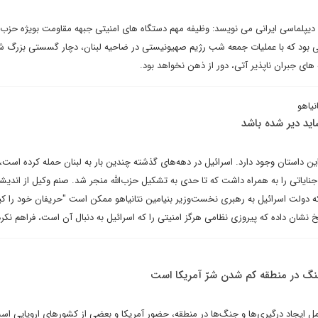
 دیپلماسی ایرانی می نویسد: وظیفه مهم دستگاه های امنیتی جبهه مقاومت بویژه حزب ال
می بود که با عملیات جمعه شب رژیم صهیونیستی در ضاحیه لبنان، دچار گسستی بزرگ ش
های جبران ناپذیر آتی، دور از ذهن نخواهد بود.
یاهو
ید دیر شده باشد
ن داستان وجود دارد. اسرائیل در دهه‌های گذشته چندین بار به لبنان حمله کرده است،
نایاتی را به همراه داشت که تا حدی به تشکیل حزب‌الله منجر شد. صنم وکیل از اندیش
ه دولت اسرائیل به رهبری نخست‌وزیر بنیامین نتانیاهو ممکن است "حریفان خود را 
یخ نشان داده که پیروزی نظامی هرگز امنیتی را که اسرائیل به دنبال آن است، فراهم نکر
ن جنگ در منطقه کم شدن شرّ آمریکا است
 ایجاد درگیری‌ها و جنگ‌ها در منطقه، حضور آمریکا و بعضی از کشورهای اروپایی اس