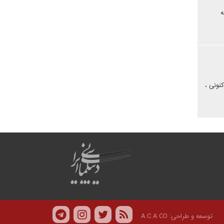
ه
نونی ،
توسعه و طراحی:
A.C.A CO