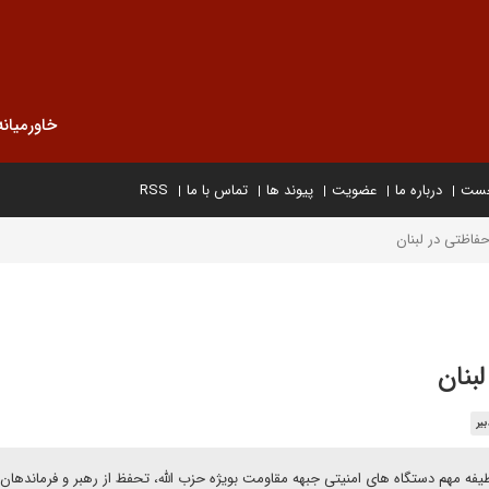
خاورمیانه
خست
درباره ما
عضویت
پیوند ها
تماس با ما
RSS
حفاظتی در لبنان
بنان
یر
یفه مهم دستگاه های امنیتی جبهه مقاومت بویژه حزب الله، تحفظ از رهبر و فرماندهان