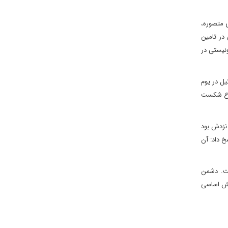
ی متصوره،
 در تامین
نیستی در
نام، شکست اطلاعاتی اسرائیل در یوم
وقوع شکست
 نزدش بود
خ داد: آن
ست. دشمن
نقش اساسی