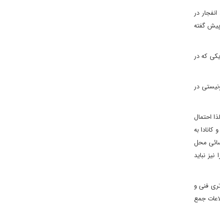
نفجار در
پیش گفته
یکی که در
نیستی در
ذا احتمال
ا، نیوزلند و کانادا به
سائی محل
یز نباید
 انجام داده اند. برتری فنی و
اهواره‌ای) در کنار اطلاعات جمع