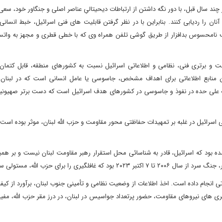
 چند سال قبل، با دور نگه داشتن از ارتباطات دیحیتالیِ عناصر اصلی و جنگاور خود، سع
 را ردیابی کنند. بنابراین با در نظر گرفتن قابلیت های فنی اسرائیل، خبط انسانی
ب نامحسوس بدافزار از طریق گوشی تلفن همراه وی که با خطی قطری و مجهز به واتس
ت و برتری فنی، نظامی و اطلاعاتی اسرائیل نسبت به کشورهای منطقه، قابل کتمان
 منابع اطلاعاتی برای اهداف مشخص، جاسوسی یا عامل انسانی است که در لبنان،
مونه علی حده در نفوذ و جاسوسی در کشورهای هدف اسرائیل است که دست برتر صهیونی
از هوش انسانی (HUMINT) و جاسوسی فنی اسرائیل در غلبه بر تمهیدات حفاظتی محور مقاومت و حزب الله لبنان، موثر بوده
ه بود که اسرائیل، قادر به شناسائی محل استقرار رهبر مقاومت لبنان نیست و بر هم
ری را برای حزب الله، مستولی ساخت.
تی انجام داده است. اخذ اطلاعات از وضعیت نظامی و تأمینی جنوب لبنان، برآورد از کیف
ی های نیروهای مقاومت، حضور پرتعداد جواسیس در لبنان، در درز مقر حزب الله، مفی