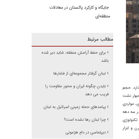
جایگاه و کارکرد پاکستان در معادلات
منطقه‌ای
مطالب مرتبط
برای حفظ آرامش منطقه، شاید دیر شده
باشد
لبنان گرفتار مجموعه‌ای از فشارها
بایدن چگونه ایران و محور مقاومت را
ارد. حجم
فریب می دهد
مهار نشت
ی، مواردی
پیامدهای حمله زمینی اسرائیل به لبنان
ر سه دهه
چرا لبنان رها نشده است؟
کنولوژی‌
 و ابزار
دیپلماسی در دامِ هژمونی