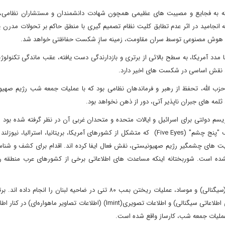
ه به فجایع و مصیبت های عظیمی همچون شهادت دانشمندان و مستشاران نظامی، ا
 انجامید در اثر عدم تطابق کلیت نظام تصمیم گیری با منطق حاکم بر تحولات مدرن 
نه هوش مصنوعی توسط سران مقاومت‌، زمینه سازِ شکست حفاظتی خواهد شد.
مدد آمریکا، به سطح بالائی از برتری و بازدارندگی دست یافته، عقب ماندگی تکنولوژ
، نقش اساسی در شکست های اخیر دارد.
زب الله، تحفظ از رهبر و فرماندهان نظامی بود که با عملیات جمعه شب رژیم صهیو
لمه های جبران ناپذیر آتی، دور از ذهن نخواهد بود.
سم دولتی برای اسرائیل و ایالات متحده و متحدان غربی آن در نظر گرفته شده بود ل
اقدام عملی بویژه پس از واقعه ۷ اکتبر، همواره وجود داشت. ائتلاف "پنج چشم" (Five Eyes) که متشکل از کشورهای آمریکا، بریتانیا، استرالی
فقیت های چشمگیر رژیم صهیونیستی، نقش فعال ایفا کرده اند. اقدام برای کشف و شنا
نشده است. شوربختانه اینکه مساعدت های اطلاعاتی برخی از کشورهای عرب منطقه را ن
نیروی هوائی، بخش اطلاعات ارتش اسرائیل به کمک واحد ۸۲۰۰ (سیگنالی) و موساد، عملیات ریختن بمب ۸۰ تنی در ضاحیه لبنان را
نظامی اسرائیل، متکی بر قابلیت های پیشرفته (Sigint) (جمع آوری اطلاعاتی سیگنالی) و اطلاعات تصویری(Imint) (اطلاعات تصاویر م
ن عملیات جمعه شب، کارساز واقع شده است.