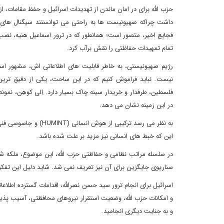
حزب الله برای در امان ماندن از تهدیدات اسرائیل و حفظ مقامات، از
داشت چراکه صهیونیست ها به راحتی می توانستند سیگنال های آنان‌
فجایع اخیر، متصور است؛ همانطور که در ترور اسماعیل هنیه، نص
تمام تمهیدات حفاظتی را نقش برآب کرد.
رژیم صهیونیستی، به خاطر قابلیت های اطلاعاتی اش، مشهور اس
نیست. نباید فراموش کنیم که در این ساحت، یکی از دقیق ترین
فلسطین، طرفدار و خریدار سینه چاک بسیار دارد. اِلی کوهِن، ن
در این زمینه نشان می دهد.
به نظر می رسد ترکیبی 
این که خبط های انسانی نیز مزید بر علت شده باشد.
در سلسله مراتب نظامی و حفاظتی حزب الله، این موضوع، ملکه شد
سناریوی جایگزین برای آن نیز تعریف نمی شد. شاید دلیل این تفکر، جنگ سرد از سال ۲۰۰۶ تا ۷ اکتبر ۲۰۲۳ بود که غافلگی
اسرائیل برای انجام ترور سید حسن نصرالله، اقدامات گسترده اطلاعا
و امکانات حزب الله، وضعیت استقرار نیروهای محافظتی، آسیب پذیر
و به جنایت دیگری انجامید.