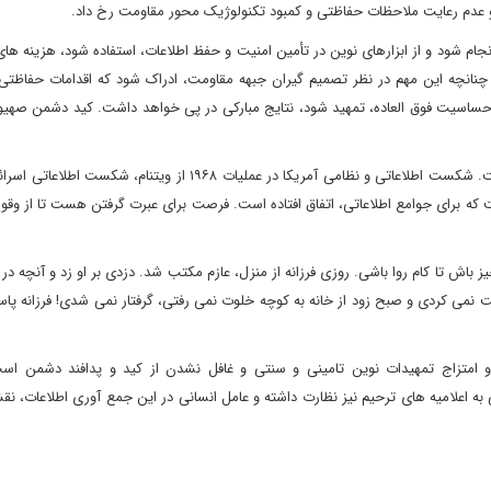
 و عدم رعایت ملاحظات حفاظتی و کمبود تکنولوژیک محور مقاومت‌ رخ داد.
ام شود و از ابزارهای نوین در تأمین امنیت و حفظ اطلاعات، استفاده شود، هزینه ها
د. چنانچه این مهم در نظر تصمیم گیران جبهه مقاومت، ادراک شود که اقدامات حفاظتی
ساسیت فوق العاده، تمهید شود، نتایج مبارکی در پی خواهد داشت. کید دشمن صهیو
شکست حفاظتی و غافلگیری اطلاعاتی، در هر جبهه ای محتمل است. شکست اطلاعاتی و نظامی آمریکا در عملیات ۱۹۶۸ از ویت
واردیست که برای جوامع اطلاعاتی، اتفاق افتاده است. فرصت برای عبرت گرفتن هست تا از 
باش تا کام روا باشی. روزی فرزانه از منزل، عازم مکتب شد. دزدی بر او زد و آنچه در
 نمی کردی و صبح زود از خانه به کوچه خلوت نمی رفتی، گرفتار نمی شدی! فرزانه پاس
 و امتزاج تمهیدات نوین تامینی و سنتی و غافل نشدن از کید و پدافند دشمن ا
 به اعلامیه های ترحیم نیز نظارت داشته و عامل انسانی در این جمع آوری اطلاعات، 