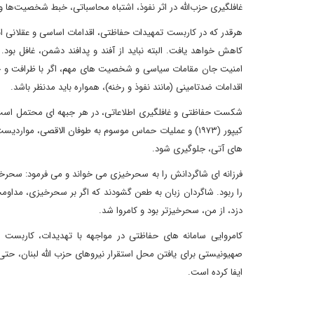
غافلگیری حزب‌الله در اثر نفوذ، اشتباه محاسباتی، خبط شخصیت‌ها
هرقدر که در کاربست تمهیدات حفاظتی، اقدامات اساسی و عقلانی انج
کاهش خواهد یافت. البته‌ نباید از آفند و پدافند دشمن، غافل بو
امنیت جان مقامات سیاسی و شخصیت های مهم، اگر با ظرافت و ح
اقدامات ضدتامینی (مانند نفوذ و رخنه)، همواره باید مدنظر باشد.
کیپور (۱۹۷۳) و عملیات حماس موسوم به طوفان الاقصی، م
های آتی‌، جلوگیری شود.
فرزانه ای شاگردانش را به سحرخیزی می خواند و می فرمود: سحرخیز 
را ربود. شاگردان زبان به طعن گشودند که اگر بر سحرخیزی، مداومت
دزد، از من، سحرخیزتر بود و کامروا شد.
کامروایی سامانه های حفاظتی در مواجهه با تهدیدات، کاربست
صهیونیستی برای یافتن محل استقرار نیروهای حزب الله لبنان، حتی
ایفا کرده است.