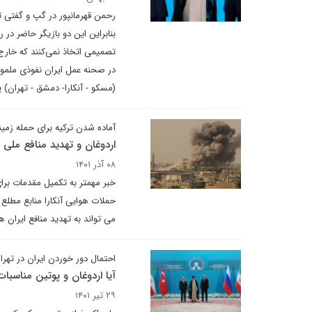
رحمن قهرمانپور در گپ و گفتی تص
بنابراین این دو بازیگر حاضر در 
تصمیمی اتخاذ نمی‌کنند که خارج 
در صحنه عمل ایران نفوذی ملموس 
(مسکو - آنکارا- دمشق - تهران) پی
آماده شدن ترکیه برای حمله زمی
اردوغان و تهدید منافع ملی ا
۰۸ آذر ۱۴۰۱
خبر مهمتر به تکمیل مقدمات برای
حملات هوایی آنکارا منابع مطلع 
می تواند به تهدید منافع ایران ه
احتمال دور خوردن ایران در تهرا
آیا اردوغان و پوتین مناسبات 
۲۹ تیر ۱۴۰۱