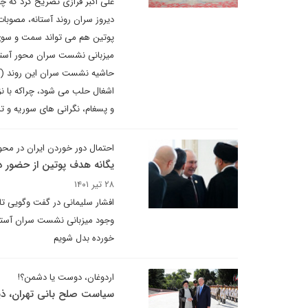
علی اکبر فرازی تصریح کرد که چو
دیروز سران روند آستانه، مصوبا
پوتین هم می تواند سمت و سوی آ
میزبانی نشست سران محور آستان
حاشیه نشست سران این روند (آست
اشغال حلب می شود، چراکه با نز
و پسغام، نگرانی های سوریه و ت
احتمال دور خوردن ایران در محور
یگانه هدف پوتین از حضور در
۲۸ تیر ۱۴۰۱
افشار سلیمانی در گفت وگویی تا
وجود میزبانی نشست سران آستان
خورده بدل شویم
اردوغان، دوست یا دشمن؟!
سیاست صلح بانی تهران، ذیل 