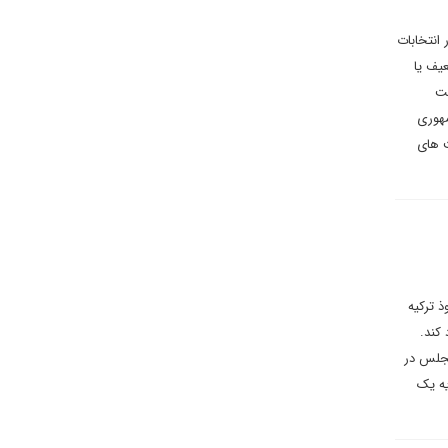
 انتخابات
عیف یا
ست
مهوری
ت های
 ترکیه
کند.
مجلس در
یه یک