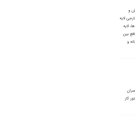
ش و
رجی لایه
، لایه
فع بین
نه و
سران
ر کار