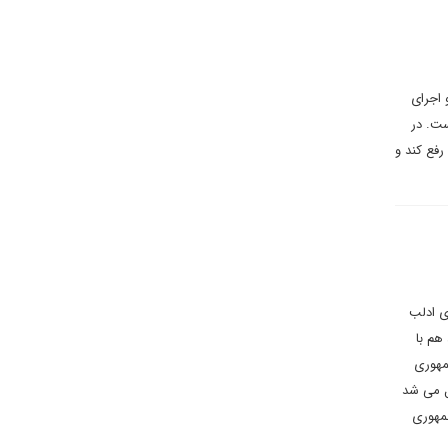
 اجرای
ست. در
رفع کند و
ی ادلب
هم با
مهوری
صل می شد
جمهوری