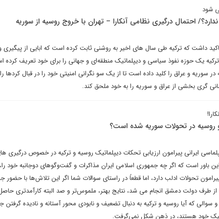
ی شود
ندارد؟/ احتمال درگیری نظامی آنکارا – تهران با خروج روسیه از سوریه
اکید داشت که ترکیه طی سال های اخیر به روشنی ثابت کرده است که ابایی از پیگیری و
ترکیه یک حوزه نفوذ سیاسی و دیپلماتیک منطقه‌ای و جهانی را برای خود تعریف کرده ا
در سوریه و عراق را کلید داده است تا از یک سو نگرانی امنیتی خود را در قبال کردها را 
مانی گری بخشی از عراق و سوریه را به خود ملحق کند.
ارا!
ه و روسیه در تحولات سوریه شده است؟
لماسی ایرانی پیرامون ارزیابی تحکات دیپلماتیک روسیه و ترکیه در خصوص درگیری ها
ین باور است که اگر چه جمهوری اسلامی ایران مذاکرات و گفت‌وگوهای دوجانبه خود را، 
امون تحولات ادلب دارد، اما قطعاً در راستای سوالات شما اگر این تلاش‌ها با حضور ج
 ای از طرف دولت دمشق انجام می شد، نتایج بهتر، ملموس‌تر و صد البته کارآمدتری حا
سوالی که آیا روسیه و ترکیه به دنبال تضعیف و نابودی محور آستانه و نادیده گرفتن 
اتیک خود هستند، در ذهن شکل نمی‌گرفت.