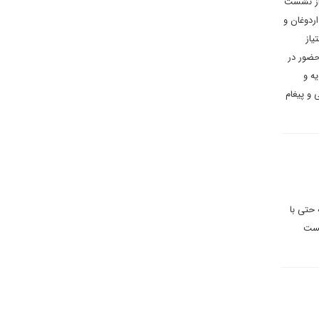
 از نشست
ردوغان و
یاز
حضور در
ه و
 و پیغام
 حتی با
کست