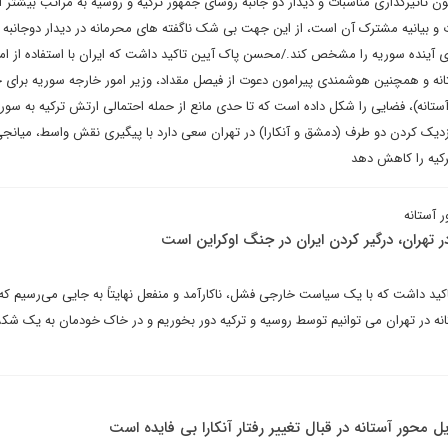
ن تاثیرگذاری مناسبات و دیدار دو جانبه روسای جمهور ترکیه و روسیه به مراتب بیشتر
ت و بیانیه مشترک آن است، از این جهت بی شک ناگفته های محرمانه در دیدار دوجانبه ا
ینده سوریه را مشخص کند./محسن پاک آیین تاکید داشت که ایران با استفاده از امت
ه و همچنین هوشمندی پیرامون دعوت از فیصل مقداد، وزیر امور خارجه سوریه برای 
انه)، فضایی را شکل داده است که تا حدی مانع از حمله احتمالی ارتش ترکیه به سوری
دیک کردن دو طرف (دمشق و آنکارا) در تهران سعی دارد با پیگیری نقش واسط، میانجی
رکیه را کاهش دهد
 آستانه
 تهران، درگیر کردن ایران در جنگ اوکراین است
کید داشت که با یک سیاست خارجی فشل، ناکارآمد و منفعل نهایتاً به جایی می‌رسیم که
ه در تهران می توانیم توسط روسیه و ترکیه دور بخوریم و در خاک خودمان به یک ش
محور آستانه در قبال تغییر رفتار آنکارا بی فایده است