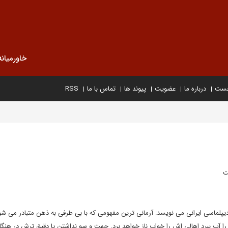
خاورمیانه
خست
درباره ما
عضویت
پیوند ها
تماس با ما
RSS
ت
 دیپلماسی ایرانی می نویسد: آرمانی ترین مفهومی که با بی طرفی به ذهن متبادر می ش
 آب ببرد اهالی اش را خواب ناز خواهد برد. جهت و سو نداشتن یا دقیق ترش در هنگا