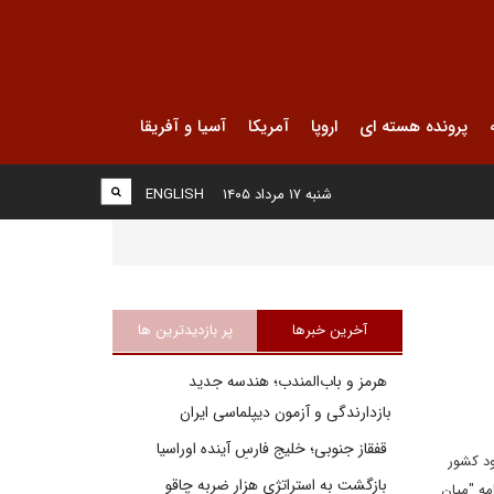
پرونده هسته ای
اروپا
آمریکا
آسیا و آفریقا
شنبه ۱۷ مرداد ۱۴۰۵
ENGLISH
آخرین خبرها
پر بازدیدترین ها
هرمز و باب‌المندب؛ هندسه جدید
بازدارندگی و آزمون دیپلماسی ایران
قفقاز جنوبی؛ خلیج فارسِ آینده اوراسیا
ود کشور
بازگشت به استراتژی هزار ضربه چاقو
مه "میان