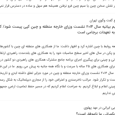
نقش سخن چین یا سیم چین فرو نرفتن همیشه هم سهل و ساده در دسترس قرار نمی
ع گفت وگوی تهران
امیرعبداللهیان: انتظار نداشتیم بیانیه سال ۲۰۱۴ نشست وزرای خارجه منطقه و چین کپی پیست شود
 به تعهدات برجامی است
سعه روابط با چین اشاره کرد و اظهار داشت: ما از همکاری های منطقه ای چین با کشوره
 و پکن در سال های اخیر سطح مناسبات خود را به همکاری های بلندمدت راهبردی ارتقا د
رانی و چینی برای پیگیری اجرای برنامه جامع مشترک همکاری های راهبردی دو کشور در 
گفت و گو کردند و ما در مسیر اجرای همکاری های ۲۵ ساله با سرعت و با نگاه همه جانبه به پیش می رویم. ما در ا
همکاری انتظار نداشتیم که بیانیه سال ۲۰۱۴ نشست وزرای خارجه منطقه و چین در مورد جزایر تعلق داشته ابدی و تار
ست و تکرار شود. مراتب ناخرسندی و اعتراض خود را از مجاری دیپلماتیک به شکل رسم
نی اعلام و ابلاغ کردیم. به صراحت اعلام کردیم که در مسیر حفظ تمامیت ارضی جمهو
ی نداریم.
ی ایرانی در عهد پهلوی
کمرانی ما ناموفق است؟