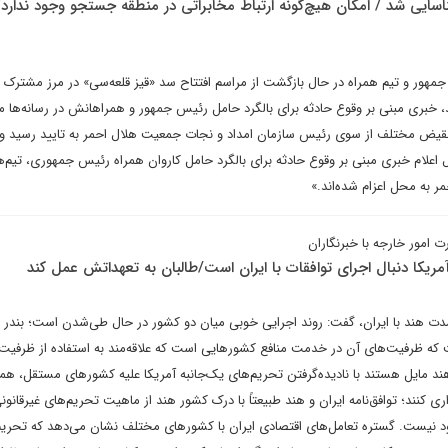
سایی شد / امکان هیچ‌گونه ارتباط مخابراتی در منطقه جستجو وجود ندارد/
مهور و تیم همراه در حال بازگشت از مراسم افتتاح سد «قیز قلعه‌سی» در مرز مشترک 
د، خبری مبنی بر وقوع حادثه برای بالگرد حامل رئیس جمهور و همراهانش در رسانه‌ها 
قیض مختلف از سوی رئیس سازمان امداد و نجات جمعیت هلال احمر به تایید رسید و 
ل اعلام خبری مبنی بر وقوع حادثه برای بالگرد حامل کاروان همراه رئیس جمهوری، تیم‌
 به محل اعزام شده‌اند.»
مور خارجه با خبرنگاران
مریکا دنبال اجرای توافقات با ایران است/طالبان به تعهداتش عمل کند
ی‌مدت هند با ایران، گفت: روند اجرایی خوبی میان دو کشور در حال طی‌شدن است؛ بندر چ
 که ظرفیت‌های آن در خدمت منافع کشورهایی است که علاقه‌مند به استفاده از ظرفیت‌ه
ند مایل هستند با نادیده‌گرفتن تحریم‌های یک‌جانبه آمریکا علیه کشورهای مستقل، هم
ری کنند؛ توافق‌نامه ایران و هند طبیعتاً با درک کشور هند از ماهیت تحریم‌های غیرقانون
د نیست. گستره تعامل‌های اقتصادی ایران با کشورهای مختلف نشان می‌دهد که تحریم