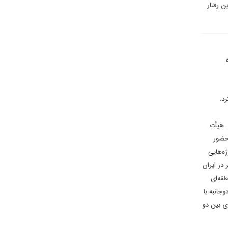
ن رفتار
 کرد:
. هیأت
حضور
ه‌هایی
در ایران
قه‌ای
انبه با
ی بین دو