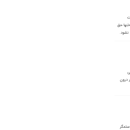
ت
تنها حق
 نشود.
ی
ر درون
ستمگر