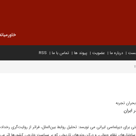
خاورمیانه
خست
درباره ما
عضویت
پیوند ها
تماس با ما
RSS
بحران تجربه
 ایران
 برای دیپلماسی ایرانی می نویسد: تحلیل روابط بین‌الملل، فراتر از روایت‌گری رخداده
ختارهای نظام جهانی، و درک روندهای تاریخی که بر سیاست خارجی کشورها اثر می‌گذ