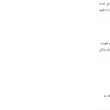
دیل شده
ا ندهیم.
و هویت
وام ساکن
ه به