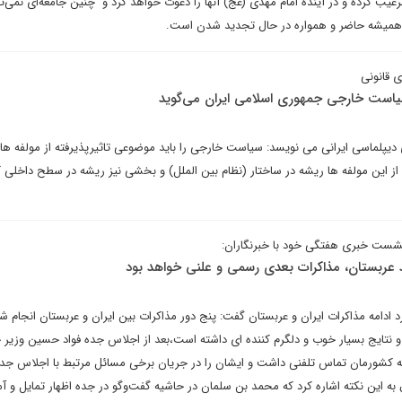
رغیب کرده و در آینده امام مهدی (عج) آنها را دعوت خواهد کرد و چنین جامعه‌ای نمی‌تو
ن همیشه حاضر و همواره در حال تجدید شدن است.
ی قانونی
سیاست خارجی جمهوری اسلامی ایران می‌گوید
ی دیپلماسی ایرانی می نویسد: سیاست خارجی را باید موضوعی تاثیرپذیرفته از مولفه ها
ز این مولفه ها ریشه در ساختار (نظام بین الملل) و بخشی نیز ریشه در سطح داخلی 
شست خبری هفتگی خود با خبرنگاران:
 عربستان، مذاکرات بعدی رسمی و علنی خواهد بود
د ادامه مذاکرات ایران و عربستان گفت: پنج دور مذاکرات بین ایران و عربستان انجام شد
 و نتایج بسیار خوب و دلگرم کننده ای داشته است،بعد از اجلاس جده فواد حسین وزیر 
رجه کشورمان تماس تلفنی داشت و ایشان را در جریان برخی مسائل مرتبط با اجلاس جده 
 به این نکته اشاره کرد که محمد بن سلمان در حاشیه گفت‌وگو در جده اظهار تمایل و آ