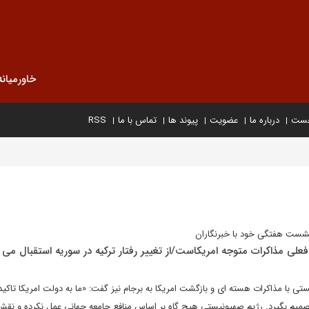
خاورمیانه
خست
درباره ما
عضویت
پیوند ها
تماس با ما
RSS
شست هفتگی خود با خبرنگاران
ی مذاکرات متوجه امریکاست/از تغییر رفتار ترکیه در سوریه استقبال می 
ی با مذاکرات هسته ای و بازگشت امریکا به برجام نیز گفت: «ما به دولت امریکا تاکید
تصمیم بگیرد. رژیم صهیونیستی هیچ گاه بر اساس منافع جامعه جهانی عمل نکرده و ن