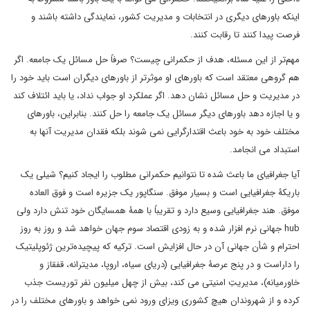
اینکه باورهای دیگری در انتخابات و مدیریت کشور، نمایندگی داشته باشند و
فرصت پیدا کنند تا رقابت کنند.
مهم‌تر از این مسئله، هدف از حکمرانی چیست؟ صرفاً حل مسائل یک جامعه. اگر
هم گروهی معتقد است که باورهای او موثرتر از باورهای دیگران است باید خود را
در مدیریت و حل مسائل نشان دهد. اگر عملکرد او جواب نداد، یا باید ائتلاف کند
و یا اجازه دهد باورهای دیگر مسائل یک جامعه را حل کنند. بنابراین، باورهای
مختلف خود به خود باعث اقتدارگرایی نمی شوند بلکه فقدان مدیریت آنها به
استبداد می انجامد.
آیا جغرافیای ما باعث شده تا نتوانیم حکمرانی مطلوب را ایجاد کنیم؟ شیلی یک
باریکۀ جغرافیایی است و بسیار موفق. سنگاپور یک جزیره است و فوق العاده
موفق. هند جغرافیایی وسیع دارد و تقریباً با همۀ همسایگان خود تنش دارد ولی
hub جهانی نرم افزار شده و به زودی اقتصاد سوم جهان خواهد شد و روز به روز
احترام و شأن جهانی آن در حال افزایش است. ترکیه که پیچیده‌ترین ژئوپلیتیک
را داراست و در پنج عرصۀ جغرافیایی (دریای سیاه، اروپا، مدیترانه، قفقاز و
خاورمیانه)، مدیریتِ امنیتی می کند، بیش از چهل میلیون نفر توریست جذب
کرده و از شهروندان هیچ کشوری ویزای ورود نمی خواهد و باورهای مختلف را در