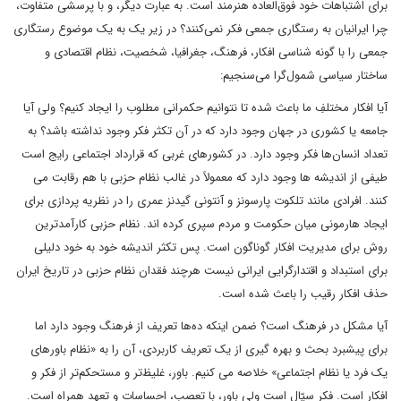
برای اشتباهات خود فوق‌العاده هنرمند است. به عبارت دیگر، و با پرسشی متفاوت،
چرا ایرانیان به رستگاری جمعی فکر نمی‌کنند؟ در زیر یک به یک موضوع رستگاری
جمعی را با گونه شناسی افکار، فرهنگ، جغرافیا، شخصیت، نظام اقتصادی و
ساختار سیاسی شمول‌گرا می‌سنجیم:
آیا افکار مختلفِ ما باعث شده تا نتوانیم حکمرانی مطلوب را ایجاد کنیم؟ ولی آیا
جامعه یا کشوری در جهان وجود دارد که در آن تکثر فکر وجود نداشته باشد؟ به
تعداد انسان‌ها فکر وجود دارد. در کشورهای غربی که قرارداد اجتماعی رایج است
طیفی از اندیشه ها وجود دارد که معمولاً در غالب نظام حزبی با هم رقابت می
کنند. افرادی مانند تلکوت پارسونز و آنتونی گیدنز عمری را در نظریه پردازی برای
ایجاد هارمونی میان حکومت و مردم سپری کرده اند. نظام حزبی کارآمدترین
روش برای مدیریت افکار گوناگون است. پس تکثر اندیشه خود به خود دلیلی
برای استبداد و اقتدارگرایی ایرانی نیست هرچند فقدان نظام حزبی در تاریخ ایران
حذف افکار رقیب را باعث شده است.
آیا مشکل در فرهنگ است؟ ضمن اینکه ده‌ها تعریف از فرهنگ وجود دارد اما
برای پیشبرد بحث و بهره گیری از یک تعریف کاربردی، آن را به «نظام باورهای
یک فرد یا نظام اجتماعی» خلاصه می کنیم. باور، غلیظ‌تر و مستحکم‌تر از فکر و
افکار است. فکر سیّال است ولی باور، با تعصب، احساسات و تعهد همراه است.