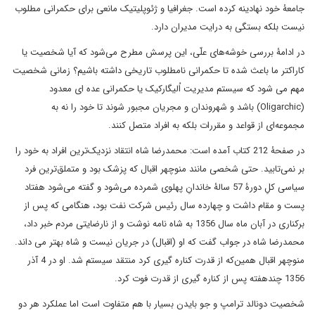
جامعۀ خود نهادینه کرده است. جغرافیا و ژئوپلیتیک مانعی برای حکمرانی مطلوب
نیست بلکه بستگی به درایت مدیران دارد.
در ادامۀ بررسی خوشه‌های علّی، این پرسش مطرح می‌شود که آیا شخصیت یا
کاراکتر ما باعث شده تا حکمرانی نامطلوب تاریخی داشته باشیم؟ زمانی شخصیت
مهم می شود که سیستم مدیریت اُلیگارکیک یا حکمرانی عده ای معدود
(Oligarchic) باشد و شهروندان و مجریان مجبور شوند تا خود را نه به
مجموعه‌ای از قواعد و مقررات بلکه به افراد متصل کنند.
در صفحۀ 212 کتاب آمده است: محمدرضا شاه انتقاد نزدیک‌ترین افراد به خود را
بر نمی‌تابید. حتی شخصی مانند منوچهر اقبال که پزشک بود و متملق‌ترین فرد
سیاسی کلِ دورۀ 57 سالۀ خاندانِ پهلوی شمرده می‌شود و گفته می‌شود هفتاد
پست و مقام داشت و چهارده سال رئیس شرکت نفت بود، هنگامی که پس از
برکناری در آبان ماه سال 1356 به شاه نامه نوشت و از نارضایتی مردم خبر داد،
محمدرضا شاه در جواب گفت که او (اقبال) در جریان نیست و شاه بهتر می داند.
منوچهر اقبال همین‌که از قدرت کناره گیری کرد منتقد سیستم شد. او در 4 آذر
1356 چندهفته پس از کناره گیری از قدرت فوت کرد.
شخصیت دونالد ترامپ و جو بایدن بسیار با هم متفاوت است اما عملکرد هر دو