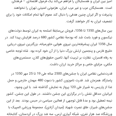
آمیز بین ایران و همسایگان را فراهم می‌کند یک فرمول اقتصادی – فرهنگی
است. همسایگان عرب و غیر عرب ایران، هژمونی امنیتی تهران را نخواهند
پذیرفت و اگر ایران چنین هدفی را دنبال کند عموم آنها تمام امکانات خود را برای
تضعیف ایران به کار خواهند گرفت.
بین سال‌های 1350 تا 1356، فروش بی‌سابقۀ اسلحه به ایران توسط دولت‌های
نیکسون و فورد باعث شد که بودجۀ نظامی کشور 680 درصد افزایش پیدا کند. در
سال 1356 ایران پیشرفته‌ترین نیروی هوایی خاورمیانه، بزرگترین نیروی دریایی
خلیج فارس و پنجمین ارتش بزرگ دنیا را از آن خود کرده بود. شاه توجه خاصی
به رفاه افسران، نظارت بر تربیت آنها، تامین حقوق‌های کلان، مستمری‌های
مکفی، مزایای خاص و مراکز خرید ارزان داشت.
قدرت‌نمایی نظامی ایران با جشن‌های 2500 ساله طی 19 تا 25 مهر 1350 در
پاسارگاد همزمان شد. قدرت ناموزون کشور با دعوت 480 مهمان خارجی و حمل
غذا از پاریس به شیراز طی 120 پرواز به نمایش گذاشته شد. با این وجود،
ایرانیان حداقلِ نقش را در برگزاری این جشن داشتند. در طول این جشن، کشور
نیمه تعطیل بود و عدۀ قابل توجهی از فعالین سیاسی در حبس بودند. بعد از این
جشن‌های شیراز، طاق نصرت شهیاد (میدان آزادی)، مجموعۀ ورزشی المپیک با
ورزشگاه صد هزار نفری، شبکه آبیاری ارس، سه سّد بزرگ در کردستان، کتابخانه