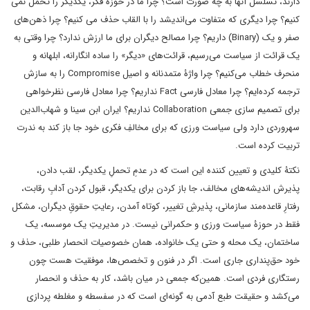
دارند، تسلسل آنها به چه صورت است؟ چرا ما در حوزۀ فکر، یکدیگر را تحمل نمی
کنیم؟ چرا دیگری که متفاوت می‌اندیشد را با القاب حذف می کنیم؟ چرا ذهن‌های
صفر و یک (Binary) داریم؟ چرا مصالح دیگران برای ما ارزش ندارد؟ چرا وقتی به
یک قرائت از سیاست می‌رسیم، قرائت‌های «دیگر» را ساده انگارانه، ابلهانه و
منحرف خطاب می‌کنیم؟ چرا واژۀ متمدنانه و اصیل Compromise را به سازش
ترجمه کرده‌ایم؟ چرا معادل فارسی Fact نداریم؟ چرا معادل فارسی نظرخواهی
برای تصمیم سازی جمعی Collaboration نداریم؟ ایران ابن سینا و شهاب‌الدین
سهروردی دارد ولی سیاست ورزی که برای مخالفِ فکری خود جا باز کند به ندرت
تربیت کرده است.
نکتۀ کلیدی و تعیین کننده این است که در عدمِ تحملِ یکدیگر، لقب دادن،
پذیرش اندیشه‌های مخالف، جا باز کردن برای یکدیگر، قبول کردن آدابِ رقابت،
رفتارِ قاعده‌مند سازمانی، پذیرشِ تغییر، کوتاه آمدن، رعایتِ حقوقِ دیگران، مشکل
فقط در حوزۀ سیاست ورزی و حکمرانی نیست. در مدیریتِ یک موسسه، یک
ساختمان، یک محله و حتی یک خانواده، همان خصوصیات انحصار طلبی، حذف و
خود حق‌پنداری جاری است. اگر در فنون و تخصص‌ها، موفقیت هست چون
رستگاری فردی است. همین‌که جمعی در میان باشد، کار به حذف و انحصار
می‌کشد و حقیقت طبع آدمی به گونه‌ای است که در سفسطه و مغلطه پردازی