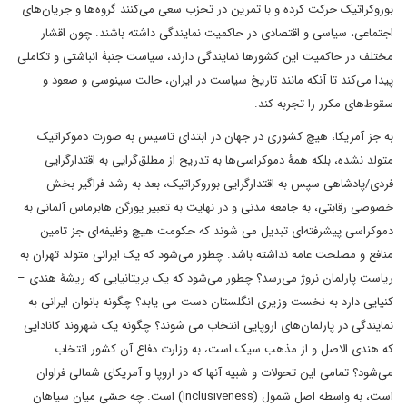
بوروکراتیک حرکت کرده و با تمرین در تحزب سعی می‌کنند گروه‌ها و جریان‌های
اجتماعی، سیاسی و اقتصادی در حاکمیت نمایندگی داشته باشند. چون اقشار
مختلف در حاکمیت این کشورها نمایندگی دارند، سیاست جنبۀ انباشتی و تکاملی
پیدا می‌کند تا آنکه مانند تاریخ سیاست در ایران، حالت سینوسی و صعود و
سقوط‌های مکرر را تجربه کند.
به جز آمریکا، هیچ کشوری در جهان در ابتدای تاسیس به صورت دموکراتیک
متولد نشده، بلکه همۀ دموکراسی‌ها به تدریج از مطلق‌گرایی به اقتدارگرایی
فردی/پادشاهی سپس به اقتدارگرایی بوروکراتیک، بعد به رشد فراگیر بخش
خصوصی رقابتی، به جامعه مدنی و در نهایت به تعبیر یورگن هابرماس آلمانی به
دموکراسی پیشرفته‌ای تبدیل می شوند که حکومت هیچ وظیفه‌ای جز تامین
منافع و مصلحت عامه نداشته باشد. چطور می‌شود که یک ایرانی متولد تهران به
ریاست پارلمان نروژ می‌رسد؟ چطور می‌شود که یک بریتانیایی که ریشۀ هندی –
کنیایی دارد به نخست وزیری انگلستان دست می یابد؟ چگونه بانوان ایرانی به
نمایندگی در پارلمان‌های اروپایی انتخاب می شوند؟ چگونه یک شهروند کانادایی
که هندی الاصل و از مذهب سیک است، به وزارت دفاع آن کشور انتخاب
می‌شود؟ تمامی این تحولات و شبیه آنها که در اروپا و آمریکای شمالی فراوان
است، به واسطه اصل شمول (Inclusiveness) است. چه حسّی میان سیاهان