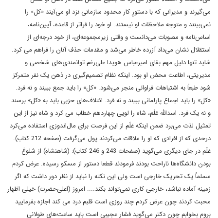
می‌گیرند و مدیرانی که با دستورِ کار محدود سازمانی نزد او می‌آیند «کل» را
نمی‌بینند و متوجه ملاحظات او نیستند. او خود را فراتر از قاعده، آیین‌نامه،
اساس‌نامه و مصوبات می‌دانست و وقتی زیرمجموعه‌ای، از خود درجه‌ای از
استقلال نشان می‌داد آزرده خاطر می‌شد و مقدمات حذف آنان را فراهم می کرد.
شاید تنها دلیلِ مهم بقای امیرعباس هویدا علی‌رغم توانمندی‌های شخصی و
مدیریتی، اطاعت محض او بود. اینکه نظام تصمیم‌گیری در ذهن یک نفر متمرکز
شود طبعاً به اشتباهات فراوانی منجر می‌شود. «کل» را باید جمع ببیند و نه فرد.
«کل» را باید اجماع پارلمانی ببیند و نه فرد. ائتلاف‌های حزبی باید به «کل» برسند
و نه یک فرد. اسدالله عَلَم، شاه را لویی چهاردهم خطاب می کرد و شاه نیز از این
تمثیل لذت می‌برد ضمن اینکه عَلَم از این فرصت برای مال‌اندوزی استفاده می‌کرد
درحدی که از افرادی که او را ملاقات می‌کردند پول می‌گرفت (صفحه 212 کتاب).
عَلَم در جای دیگری می‌گوید (صفحات 243 و 246 کتاب): (شاهنشاه) از شلوغ
بودن دانشگاه‌ها ناراحت بودند فرمودند قطعا دستور از مسکو رسیده. عرض کردم
مسلماً یک تحریک خارجی است ولی این نکته را نباید از نظر دور داشت که اگر
زمینه آماده نباشد، خارجی کاری نمی‌تواند بکند.... امروز (اعلی‌حضرت) خیلی اظهار
محبت کردند چون عرض کردم چند روزی است قلبم درد می کند اجازه بفرمایید
بروم بخوابم چون دکتر می‌گوید فشار عجیبی است باید ساعت‌های طولانی