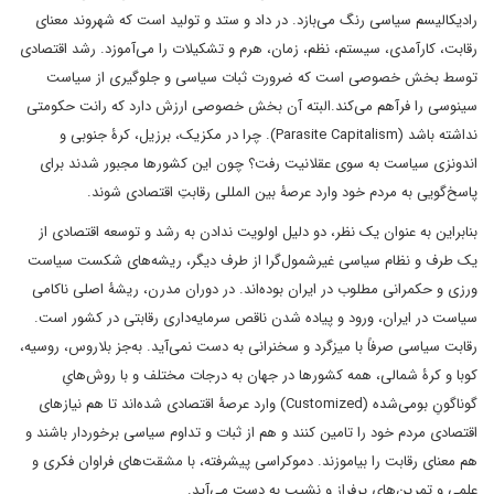
رادیکالیسم سیاسی رنگ می‌بازد. در داد و ستد و تولید است که شهروند معنای
رقابت، کارآمدی، سیستم، نظم، زمان، هرم و تشکیلات را می‌آموزد. رشد اقتصادی
توسط بخش خصوصی است که ضرورت ثبات سیاسی و جلوگیری از سیاست
سینوسی را فرآهم می‌کند.البته آن بخش خصوصی ارزش دارد که رانت حکومتی
نداشته باشد (Parasite Capitalism). چرا در مکزیک، برزیل، کرۀ جنوبی و
اندونزی سیاست به سوی عقلانیت رفت؟ چون این کشورها مجبور شدند برای
پاسخ‌گویی به مردم خود وارد عرصۀ بین المللی رقابتِ اقتصادی شوند.
بنابراین به عنوان یک نظر، دو دلیل اولویت ندادن به رشد و توسعه اقتصادی از
یک طرف و نظام سیاسی غیرشمول‌گرا از طرف دیگر، ریشه‌های شکست سیاست
ورزی و حکمرانی مطلوب در ایران بوده‌اند. در دوران مدرن، ریشۀ اصلی ناکامی
سیاست در ایران، ورود و پیاده شدن ناقص سرمایه‌داری رقابتی در کشور است.
رقابت سیاسی صرفاً با میزگرد و سخنرانی به دست نمی‌آید. به‌جز بلاروس، روسیه،
کوبا و کرۀ شمالی، همه کشورها در جهان به درجات مختلف و با روش‌هایِ
گوناگونِ بومی‌شده (Customized) وارد عرصۀ اقتصادی شده‌اند تا هم نیازهای
اقتصادی مردم خود را تامین کنند و هم از ثبات و تداوم سیاسی برخوردار باشند و
هم معنای رقابت را بیاموزند. دموکراسی پیشرفته، با مشقت‌های فراوان فکری و
علمی و تمرین‌های پرفراز و نشیب به دست می‌آید.