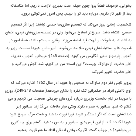
بخوابی. فرمودند قطعاً برو! چون حیف است بمیری. لازمت داریم. اما متاسفانه
بعد از ظهر کار داریم. دوباره باید تو را ببینم. پس امروز نمی‌توانی بروی.
شخصیت زمانی بروز می‌کند که تصمیم سازی‌ها جمعی نباشند زیرا اگر تصمیمِ
جمعی اشتباه باشد، سریع‌تر اصلاح می‌شود ولی در تصمیم‌سازی‌های فردی، اذعان
به اشتباه، به شوکت و ابهت فرد لطمه می‌زند. وقتی سیستم باشد، همۀ امور در
قضاوت‌ها و استنباط‌های فردی خلاصه می‌شوند. امیرعباس هویدا نخست وزیر به
آنتونی پارسونز سفیر انگلیس می گوید: (صفحه 248): می‌دانی آنتونی، تعریف
اعلی‌حضرت از دیالوگ چیست؟ این است: من می‌گویم، شما گوش می‌کنید و
اعلی‌حضرت تغییر نمی‌کند.
پرویز ثابتی نفر دوم ساواک به صحبتی با هویدا در سال 1352 اشاره می‌کند که
اوج ناامنی افراد در حکمرانی تک نفره را نشان می‌دهد( صفحات 248-249): روزی
با هویدا در ایام نخست وزیری درباره گروه‌های چریکی صحبت می کردیم و می
گفتم که اینها سیانور به همراه دارند وقتی قرار ملاقات می‌گذارند سیانور زیر
دندانشان است که اگر دستگیر شوند فورا قورت بدهند و باعث مرگ سریع شود.
هویدا گفت: 2 تا از این قرص‌های سیانور را به من بدهید. گفتم برای چه کاری
می‌خواهید؟ در جواب گفت: اگر یک وقتی اتفاقی افتاد ما هم قورت بدهیم.