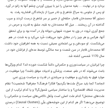
بردارد و در نهایت.... بقیه مدعیان را نیز با بیرون آوردن چشم آنها به زانو در آورد.
او پس از جلوس به سراغ شاهرخ و نادر میرزا از بازماندگان افشاریه رفت. به
دستور آقا محمدخان قاجار، حلقه‌ای از خمیر بر سر شاهرخ درست کردند و سرب
گداخته در آن ریختند... میل آقا محمدخان به غلبه، عشق به قدرت و حرص در
جمع آوری ثروت در وی به صورت شهوتی دیوانه وار در آمده بود و برای تحقق
آنها، هرکس و هر چیز را در مقابل خود می‌یافت خُرد می‌کرد و به شدت در هم
می‌شکست. او سوءظن و بی اعتمادی عمیقی نسبت به همه اطرافیان خود داشت.
آقا محمدخان قاجار در سن شصت و سه سالگی توسط عده‌ای از فراشان خود در
سال 1170 شمسی کشته شد.
چرا ایرانیان در سیاست‌ورزی و حکمرانی دائماً شکست خورده اند؟ کدام ویژگی‌ها
باعث می‌شوند که در علم، صنعت، پزشکی و ادبیات موفق باشند؟ چرا موفقیت در
موارد فوق به پایداری و موفقیت و سربلندی در قدرت و سیاست ورزی نمی
انجامد؟ کجا باید سراغ علت‌ها بگردیم؟ افکار؟ فرهنگ؟ جغرافیا؟ شخصیت؟ نظام
مدیریت شفاف اقتصادی؟ و یا ساختار سیاسی شمول‌گرا؟ و یا کدام ترکیب از این
علت‌های محتمل؟ کدام علت اصلی است وثقل ناکامی‌های سیاست و حکمرانی را
توضیح می‌دهد؟ اگر هر کدام از این خوشه‌های عِلّی (Causal Clusters) درصدی