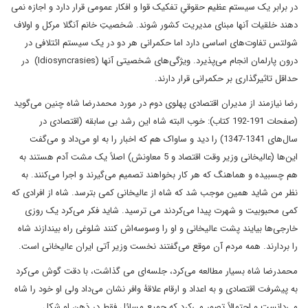
در برابر یک سیستم عظیم حقوقیِ تفکیک قوا و افکار عمومی قرار دارد و اجازه نمی
دهند خلقیات آنها مبنای مدیریت کشور شوند. شخصیتِ خانم آنگلا مرکل و اولاف
شولتس تفاوت‌های اساسی دارد اما حکمرانی هر دو در یک سیستم ائتلافی در
درون پارلمان انجام می‌پذیرد. ویژگی‌های شخصیتی آنها (Idiosyncrasies) در
حداقل تاثیرگذاری بر حکمرانی قرار دارند.
رضا نیازمند از مدیران اقتصادی پهلوی دوم در مورد محمدرضا شاه چنین می‌گوید
(صفحات 191-192 کتاب): خوب البته شاه این رشد بی سابقه (اقتصادی در
سال‌های 1341-1347) را دید و ساواک هم که اخبار را به او می‌داد و می‌گفت
این‌ها (عالیخانی وزیر وقت اقتصاد و 5 معاونش) اصلاً یک مشت آدم هستند به
هم چسبیده و هماهنگ که هر کار بخواهند تصمیم می‌گیرند و اجرا می‌کنند. به
نظر من شاید همین موجب شد که شاه از عالیخانی کمی بترسد. شاه از افرادی که
کمی محبوبیت و شهرت پیدا می‌کردند می ترسید. شاید فکر می‌کرد یک روزی
خارجی‌ها بیایند پشت عالیخانی و او را وسوسه‌اش کنند شلوغی راه بیندازند شاه
را بردارند. همه مردم آن موقع می‌گفتند نخست وزیر آتی ایران عالیخانی است.
محمدرضا شاه بسیار مطالعه می‌کرد، جلسه‌ای می گذاشت، با دقت گوش می‌کرد
به پیشرفت اقتصادی و به اعداد و ارقام علاقۀ وافر نشان می‌داد ولی او خود را شاه
می‌دانست و احتمالاً تصور می‌کرد که جمیع مسائل فقط در ذهن او شکل