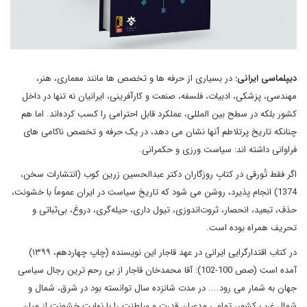
دیپلماسی ایرانی:
در بسیاری از حرفه‌ ها و تخصص ها مانند معماری، هنر،
مهندسی، پزشکی، ادبیات، فلسفه، صنعت و کارآفرینی، ایرانیان نه تنها در داخل
کشور بلکه در سطح بین المللی، عملکرد قابل احترامی را کسب کرده‌اند. اما هم
چنانکه تاریخ پرتلاطم آنها نشان می دهد، در یک حرفه و تخصص ناکامی های
فراوانی داشته اند: سیاست ورزی و حکمرانی.
اگر فقط تُورقی در کتابِ روزگاران دکتر عبدالحسین زرین کوب (انتشارات سخن،
1374) انجام پذیرد، روشن می شود که تاریخ سیاست در ایران عموماً با خشونت،
حذف، تبعید، انحصار، ثروت‌اندوزی، تیول داری، حیله‌گری، دروغ، بی‌ثباتی و
تحریف همراه بوده است.
در کتاب اقتدارگرایی ایرانی در عهد قاجار این نویسنده (چاپ چهاردهم، ۱۳۹۹)
آمده است (ص­ص 100-102): آقا محمدخان قاجار از بی رحم ترین رجال سیاسی
جهان به شمار می رود.... در مدت شانزده سال توانسته بود در شرق، شمال و
شمال غرب کشور، تمامی مدعیان قدرت و سلطنت را با نهایت خشونت از میان