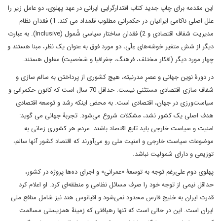
این مقدمه برای چاپ جدید کتاب اقتدارگرایی ایرانی در عهد پهلوی، دو عامل زیر را
علل اصلی ناکامی ایرانیان در حکمرانی مطلوب قلمداد می کند: 1) فقدان نظام
مدیریت شفاف اقتصادی و 2) فقدان ساختار سیاسی شُمول (Inclusive). به عبارت
دیگر از شش متغیر خوشه‌های عِلّی، دو مورد فوق به عنوان یک نظر، مبنا هستند و
چهار مورد دیگر (افکار مختلف، فرهنگ، جغرافیا و شخصیت) معلول هستند.
در دورۀ نوین جهانی و عصرِ مدرنیته، هیچ کشوری از پرداختن به سالم سازی و
شفاف سازی اقتصادی مستثنی نیست. حداقل 70 سال است که کانون حکمرانی و
سیاست‌ورزی در جهان، اقتصادی است. به محض اینکه رشد و توسعه اقتصادی
هدف اصلی یک کشور نشد، مشکلات شروع می‌شود. تجربۀ جهانی می گوید:
امنیت و سیاست خارجی باید تابع اقتصاد باشند. مردم هر کشوری زمانی به
موضوعات سیاست خارجی و امنیت ملی رو می‌آورند که اقتصاد کشور آنها سالم،
توزیعی و دارای شمولیت نباشد.
پهلوی دوم علی‌رغم توجه به توسعۀ «عمرانی» و اجرای ده‌ها پروژه در کشور،
حداقل نیمی از توجه خود را صرف مسائل نظامی و منطقه‌ای کرد. او اعلام کرد
قدرت ایران به خلیج فارس محدود نمی‌شود و اقیانوس هند نیز شامل منافع ملی
ایران است. این در حالی است که تنها رهیافتی که زمینۀ همزیستی مسالمت