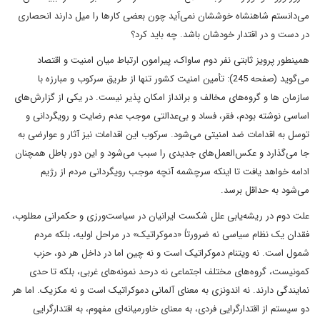
می‌دانستم شاهنشاه خوششان نمی‌آید چون بعضی کارها را میل دارند انحصاری
در دست و در اقتدار خودشان باشد. چه باید کرد؟
همینطور پرویز ثابتی نفر دوم ساواک، پیرامون ارتباط میان امنیت و اقتصاد
می‌گوید (صفحه 245): تأمین امنیت کشور تنها از طریق سرکوب و مبارزه با
سازمان ها و گروه‌های مخالف و برانداز امکان پذیر نیست. در یکی از گزارش‌های
اساسی نوشته بودم، فقر، فساد و بی‌عدالتی موجب عدم رضایت و رویگردانی و
توسل به اقدامات ضد امنیتی می‌شود. سرکوب این اقدامات نیز آثار و عوارضی به
جا می‌گذارد و عکس‌العمل‌های جدیدی را سبب می‌شود و این دور باطل همچنان
ادامه خواهد یافت تا اینکه سرچشمه آنچه موجب رویگردانی مردم از رژیم
می‌شود به حداقل برسد.
علت دوم در ریشه‌یابی علل شکست ایرانیان در سیاست‌ورزی و حکمرانی مطلوب،
فقدان یک نظام سیاسی نه ضرورتاً «دموکراتیک» در مراحل اولیه، بلکه مردم
شمول است. نه ویتنام دموکراتیک است و نه چین اما در داخل هر دو، حزب
کمونیست، گروه‌های مختلف اجتماعی نه درحد نمونه‌های غربی، بلکه تا حدی
نمایندگی دارند. نه اندونزی به معنای آلمانی دموکراتیک است و نه مکزیک. اما هر
دو سیستم از اقتدارگرایی فردی، به معنای خاورمیانه‌ای مفهوم، به اقتدارگرایی