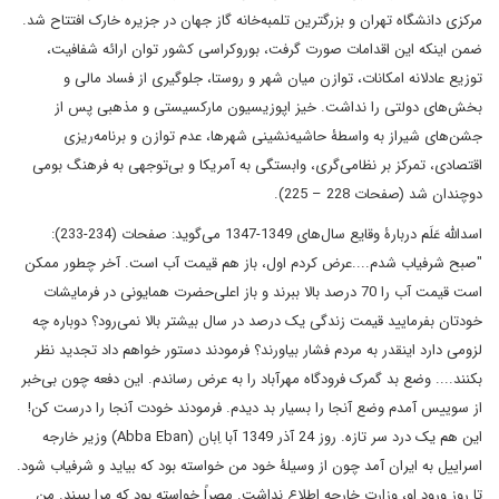
مرکزی دانشگاه تهران و بزرگترین تلمبه‌خانه گاز جهان در جزیره خارک افتتاح شد.
ضمن اینکه این اقدامات صورت گرفت، بوروکراسی کشور توان ارائه شفافیت،
توزیع عادلانه امکانات، توازن میان شهر و روستا، جلوگیری از فساد مالی و
بخش‌های دولتی را نداشت. خیز اپوزیسیون مارکسیستی و مذهبی پس از
جشن‌های شیراز به واسطۀ حاشیه‌نشینی شهرها، عدم توازن و برنامه‌ریزی
اقتصادی، تمرکز بر نظامی‌گری، وابستگی به آمریکا و بی‌توجهی به فرهنگ بومی
دوچندان شد (صفحات 228 – 225).
اسدالله عَلَم دربارۀ وقایع سال‌های 1349-1347 می‌گوید: صفحات (234-233):
"صبح شرفیاب شدم....عرض کردم اول، باز هم قیمت آب است. آخر چطور ممکن
است قیمت آب را 70 درصد بالا ببرند و باز اعلی‌حضرت همایونی در فرمایشات
خودتان بفرمایید قیمت زندگی یک درصد در سال بیشتر بالا نمی‌رود؟ دوباره چه
لزومی دارد اینقدر به مردم فشار بیاورند؟ فرمودند دستور خواهم داد تجدید نظر
بکنند.... وضع بد گمرک فرودگاه مهرآباد را به عرض رساندم. این دفعه چون بی‌خبر
از سوییس آمدم وضع آنجا را بسیار بد دیدم. فرمودند خودت آنجا را درست کن!
این هم یک درد سر تازه. روز 24 آذر 1349 آبا اِبان (Abba Eban) وزیر خارجه
اسراییل به ایران آمد چون از وسیلۀ خود من خواسته بود که بیاید و شرفیاب شود.
تا روز ورود او، وزارت خارجه اطلاع نداشت. مصراً خواسته بود که مرا ببیند. من