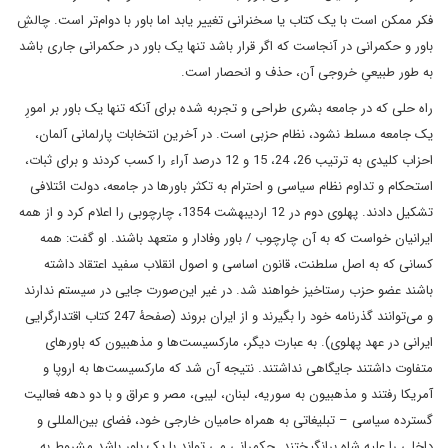
فکر ممکن است با یک کتاب یا سخنرانی تغییر یابد اما باور با دوام‌تر است. چالشِ
باور و حکمرانی در آنجاست که اگر قرار باشد تنها یک باور در حکمرانی جاری باشد
به طور طبیعیِ خروجی آن، حذف و انحصار است.
راه حلی که در جامعه بشری طراحی و تجربه شده برای آنکه تنها یک باور بر امورِ
یک جامعه مسلط نشود، نظام حزبی است. در آخرین انتخابات پارلمانی آلمان،
احزاب کلیدی به ترتیب 26، 24، 15 و 12 درصد آراء را کسب کردند و برای ثبات،
استحکام و تداوم نظام سیاسی و احترام به تکثر باورها در جامعه، دولت ائتلافی
تشکیل دادند. پهلوی دوم در 12 اردیبهشت 1354، چارچوبی را اعلام کرد و از همه
ایرانیان خواست که به آن چارچوب / باور وفادار و متعهد باشند. او گفت: همه
کسانی که به اصل سلطنت، قانون اساسی و اصول انقلاب سفید اعتقاد داشته
باشند عضو حزب رستاخیز خواهند شد. در غیر این‌صورت جایی در سیستم ندارند
و می‌توانند گذرنامه خود را بگیرند و از ایران بروند (صفحۀ 247 کتاب اقتدارگرایی
ایرانی در عهد پهلوی). به عبارت دیگر، مارکسیست‌ها و مذهبیون که باورهای
متفاوت داشتند جایگاهی نداشتند. نتیجه آن شد که مارکسیست‌ها به اروپا و
آمریکا رفتند و مذهبیون به سوریه، لبنان، لیبی، مصر و عراق و با دو دهه فعالیت
گسترده سیاسی – تبلیغاتی به همراه حامیان خارجی خود، فضای بین‌المللی و
داخلی را علیه شاه برانگیختند. حکمرانی می تواند با یک باور باشد مشروط به