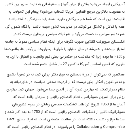
آمریکایی ایجاد می‌شود وقتی از میان آنها زن حقوقدانی به تایید سنای این کشور
به عضویت بالاترین مرجع قضایی آمریکا انتخاب می‌شود؟ پیغام این تحولات به
اقلیت‌ها این است که شما هم جایگاهی دارید. همه باید نمایندگی داشته باشند.
همه با تلاش و تشکل می‌توانند در مدیریت کشور سهیم باشند. با نگاه شمول گرا،
هم تداوم سیاسی به دست می‌آید و هم ثبات سیاسی. بی‌دلیل نیست که در
انگلستان هیچ‌وقت انقلابی صورت نگرفته برای اینکه نظام سیاسی عموماً به جامعه
امتیاز می‌دهد و همیشه در حال انطباق با شرایط، بحران‌ها، بی‌ثباتی‌ها، واقعیت‌ها
و Fact ها بوده زیرا که عقلانیت در حکمرانی یعنی فهم واقعیت و انطباق با آن، به
طوری که قانون اساسی آمریکا تا کنون 27 بار شامل متمم شده است.
همانطور که نمی‌توان از دورۀ دبستان به فوق دکترا پرش کرد، نه در تجربۀ بشری
و نه در تئوری امکان پذیر نیست که از فردیت محض سیاست در خاورمیانه به
نظام دموکراتیک، که بهترین نمونه آن در آلمان پیدا می‌شود، جهش کرد. بهترین
روش برای تمرین دموکراسی، نظام اقتصادی رقابتی و سازمان یافته است که
آلمان‌ها از 1860 شروع کرده‌اند. تشکیلات سیاسی رقابتی در عموم کشورهای
دموکراتیک ناشی از تشکیلات اقتصادی رقابتی است که از 1750 به بعد آغاز شده و
صدها فراز و نشیب داشته است. در فعالیت اقتصادی است که افراد معنای Fact،
Compromise و Collaboration را می‌آموزند. در نظام اقتصادی رقابتی است که