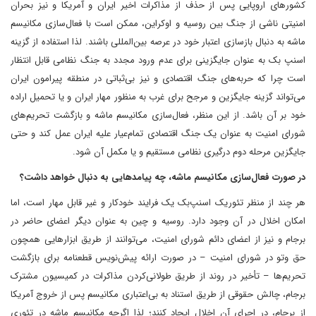
کشورهای اروپایی پس از حذف از مذاکرات اخیر ایران و آمریکا و نیز بحران
امنیتی ناشی از جنگ بین روسیه و اوکراین، ممکن است با فعال‌سازی مکانیسم
ماشه به دنبال بازسازی اعتبار خود در عرصه بین‌المللی باشند. لذا استفاده از گزینه
اسنپ بک به عنوان جایگزینی برای عدم ورود مجدد به جنگ نظامی قابل انتظار
است چرا که حربه‌های جنگ اقتصادی و نیز بی‌ثباتی در منطقه پیرامون ایران
می‌تواند گزینه جایگزین و مرجح برای غرب به منظور مهار ایران و یا تحمیل اراده
خود بر آن باشد. از این منظر، فعال‌سازی مکانیسم ماشه و بازگشت تحریم‌های
شورای امنیت به عنوان یک جنگ اقتصادی تمام‌عیار علیه ایران عمل کند و حتی
جایگزین مرحله دوم درگیری نظامی مستقیم و یا مکمل آن شود.
در صورت فعال‌سازی مکانیسم ماشه، چه پیامدهایی به دنبال خواهد داشت؟
هر چند از منظر تئوریک اسنپ‌بک یک فرایند خودکار و غیر قابل مهار است، اما
امکان اخلال در آن وجود دارد. روسیه و چین به عنوان دیگر اعضای حاضر در
برجام و نیز از اعضای دائم شورای امنیت، می‌توانند از طریق ابزارهایی همچون
حق وتو در شورای امنیت – در صورت ارائه پیش‌نویس قطعنامه برای بازگشت
تحریم‌ها – تأخیر در روند از طریق طولانی‌کردن مذاکرات در کمیسیون مشترک
برجام، چالش حقوقی از طریق استناد به بی‌اعتباری مکانیسم پس از خروج آمریکا
از برجام، در اجرای آن اخلال ایجاد کنند؛ لذا اگرچه مکانیسم ماشه در تئوری