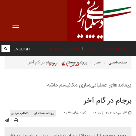
Toggle
vigation
صفحه نخست
درباره ما
عضویت
پیوند ها
ENGLISH
صفحه‌اصلی
اخبار
پرونده هسته ای
برجام در گام آخر
تماس با ما
RSS
پیمامدهای عملیاتی‌سازی مکانیسم ماشه
برجام در گام آخر
۰۳ مرداد ۱۴۰۴ | ۱۲:۰۰
کد : ۲۰۳۴۰۶۵
پرونده هسته ای
انتخاب سردبیر
محمد محمودی‌کیا در یادداشتی برای دیپلماسی ایرانی می‌نویسد: به نظر