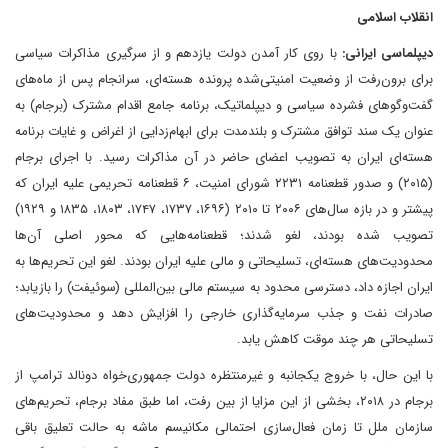
انقلاب اسلامی
دیپلماسی ایرانی:
با روی کار آمدن دولت یازدهم و از سرگیری مذاکرات سیاسی
برای برون‌رفت از وضعیت امنیتی‌شده پرونده هسته‌ای، سرانجام پس از ماه‌های
گفت‌وگوهای فشرده سیاسی و دیپلماتیک، برنامه جامع اقدام مشترک (برجام) به
عنوان یک سند توافق مشترک و بلندمدت برای ابهام‌زدایی از اغراض و غایات برنامه
هسته‌ای ایران به تصویب اعضای حاضر در آن مذاکرات رسید. با اجرای برجام
(۲۰۱۵) و صدور قطعنامه ۲۲۳۱ شورای امنیت، ۶ قطعنامه تحریمی علیه ایران که
پیشتر و در بازه سال‌های ۲۰۰۶ تا ۲۰۱۰ (۱۶۹۶، ۱۷۳۷، ۱۷۴۷، ۱۸۰۳، ۱۸۳۵ و ۱۹۲۹)
تصویب شده بودند، لغو شدند؛ قطعنامه‌هایی که محور اصلی آن‌ها
محدودیت‌های هسته‌ای، تسلیحاتی و مالی علیه ایران بودند. لغو این تحریم‌ها به
ایران اجازه داد، دسترسی محدود به سیستم مالی بین‌المللی (سوئیفت) را بازیابد؛
صادرات نفت و جذب سرمایه‌گذاری خارجی را افزایش دهد و محدودیت‌های
تسلیحاتی هر چند موقت کاهش یابد.
با این حال، با خروج یکجانبه و غیرمنتظره دولت جمهوری‌خواه دونالد ترامپ از
برجام در ۲۰۱۸، بخشی از این مزایا از بین رفت، اما طبق مفاد برجام، تحریم‌های
سازمان ملل تا زمان فعال‌سازی احتمالی مکانیسم ماشه به حالت تعلیق باقی