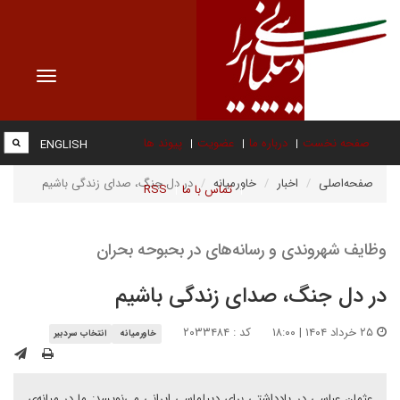
Toggle
vigation
صفحه نخست
درباره ما
عضویت
پیوند ها
ENGLISH
صفحه‌اصلی
اخبار
خاورمیانه
در دل جنگ، صدای زندگی باشیم
تماس با ما
RSS
وظایف شهروندی و رسانه‌های در بحبوحه بحران
در دل جنگ، صدای زندگی باشیم
۲۵ خرداد ۱۴۰۴ | ۱۸:۰۰
کد : ۲۰۳۳۴۸۴
خاورمیانه
انتخاب سردبیر
عثمان عباسی در یادداشتی برای دیپلماسی ایرانی می‌نویسد: ما در میانه‌ی