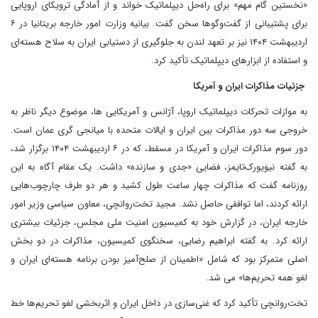
«نخستین گام مهم» برای راه‌حل دیپلماتیک خواند و از آمادگی ترویکای اروپایی
برای پشتیبانی از گفت‌وگوها سخن گفت. بیانیه وزارت امور خارجه بریتانیا در ۶
اردیبهشت ۱۴۰۴ نیز بر تعهد لندن به جلوگیری از دستیابی ایران به سلاح هسته‌ای
و استفاده از ابزارهای دیپلماتیک تأکید کرد.
جزئیات مذاکرات ایران و آمریکا
به موازات تحرکات دیپلماتیک اروپا، آژانس و آمریکایی ها، موضوع دیگر ناظر به
خروجی سه دور مذاکرات بین ایران و ایالات متحده با میانجی گری عمان است.
دور سوم مذاکرات ایران و آمریکا در مسقط، که در ۶ اردیبهشت ۱۴۰۴ برگزار شد،
به گفته نیویورک‌تایمز، فضایی «جدی و سازنده» داشت. یک مقام آگاه به این
روزنامه گفت که مذاکرات چهار ساعت طول کشید و هر دو طرف چارچوب‌هایی
ارائه کردند، اما توافقی حاصل نشد. مجید تخت‌روانچی، معاون سیاسی وزیر امور
خارجه ایران، در گزارش خود به کمیسیون امنیت ملی مجلس، جزئیات بیشتری
ارائه کرد. به گفته ابراهیم رضایی، سخنگوی کمیسیون، مذاکرات در دو بخش
اصلی متمرکز بود که شامل «اطمینان از صلح‌آمیز بودن برنامه هسته‌ای ایران و
لغو همه تحریم‌ها» می شد.
تخت‌روانچی تأکید کرد که غنی‌سازی در داخل ایران و اثربخشی لغو تحریم‌ها خط