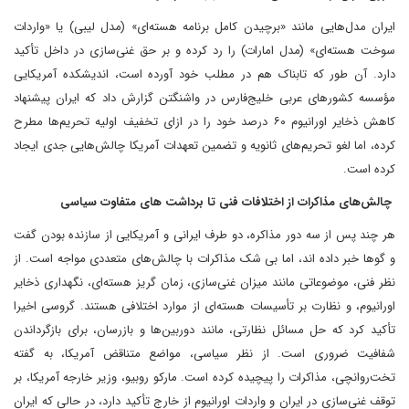
ایران مدل‌هایی مانند «برچیدن کامل برنامه هسته‌ای» (مدل لیبی) یا «واردات
سوخت هسته‌ای» (مدل امارات) را رد کرده و بر حق غنی‌سازی در داخل تأکید
دارد. آن طور که تابناک هم در مطلب خود آورده است، اندیشکده آمریکایی
مؤسسه کشورهای عربی خلیج‌فارس در واشنگتن گزارش داد که ایران پیشنهاد
کاهش ذخایر اورانیوم ۶۰ درصد خود را در ازای تخفیف اولیه تحریم‌ها مطرح
کرده، اما لغو تحریم‌های ثانویه و تضمین تعهدات آمریکا چالش‌هایی جدی ایجاد
کرده است.
چالش‌های مذاکرات از اختلافات فنی تا برداشت های متفاوت سیاسی
هر چند پس از سه دور مذاکره، دو طرف ایرانی و آمریکایی از سازنده بودن گفت
و گوها خبر داده اند، اما بی شک مذاکرات با چالش‌های متعددی مواجه است. از
نظر فنی، موضوعاتی مانند میزان غنی‌سازی، زمان گریز هسته‌ای، نگهداری ذخایر
اورانیوم، و نظارت بر تأسیسات هسته‌ای از موارد اختلافی هستند. گروسی اخیرا
تأکید کرد که حل مسائل نظارتی، مانند دوربین‌ها و بازرسان، برای بازگرداندن
شفافیت ضروری است. از نظر سیاسی، مواضع متناقض آمریکا، به گفته
تخت‌روانچی، مذاکرات را پیچیده کرده است. مارکو روبیو، وزیر خارجه آمریکا، بر
توقف غنی‌سازی در ایران و واردات اورانیوم از خارج تأکید دارد، در حالی که ایران