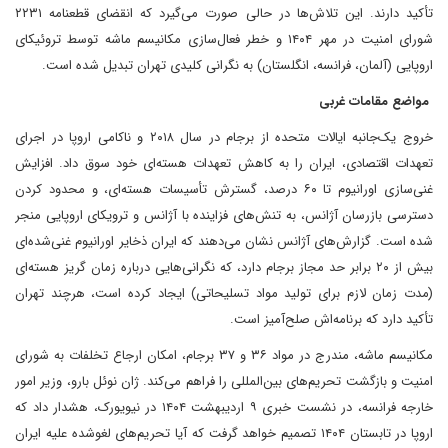
تأکید دارند. این تلاش‌ها در حالی صورت می‌گیرد که انقضای قطعنامه ۲۲۳۱
شورای امنیت در مهر ۱۴۰۴ و خطر فعال‌سازی مکانیسم ماشه توسط تروئیکای
اروپایی (آلمان، فرانسه، انگلستان) به نگرانی کلیدی تهران تبدیل شده است.
مواضع مقامات غربی
خروج یک‌جانبه ایالات متحده از برجام در سال ۲۰۱۸ و ناکامی اروپا در اجرای
تعهدات اقتصادی، ایران را به کاهش تعهدات هسته‌ای خود سوق داد. افزایش
غنی‌سازی اورانیوم تا ۶۰ درصد، گسترش تأسیسات هسته‌ای، و محدود کردن
دسترسی بازرسان آژانس، به تنش‌های فزاینده با آژانس و ترویکای اروپایی منجر
شده است. گزارش‌های آژانس نشان می‌دهند که ایران ذخایر اورانیوم غنی‌شده‌ای
بیش از ۲۰ برابر حد مجاز برجام دارد، که نگرانی‌هایی درباره زمان گریز هسته‌ای
(مدت زمان لازم برای تولید مواد تسلیحاتی) ایجاد کرده است، هرچند تهران
تأکید دارد که برنامه‌اش صلح‌آمیز است.
مکانیسم ماشه، مندرج در مواد ۳۶ و ۳۷ برجام، امکان ارجاع تخلفات به شورای
امنیت و بازگشت تحریم‌های بین‌المللی را فراهم می‌کند. ژان نوئل بارو، وزیر امور
خارجه فرانسه، در نشست خبری ۹ اردیبهشت ۱۴۰۴ در نیویورک، هشدار داد که
اروپا در تابستان ۱۴۰۴ تصمیم خواهد گرفت که آیا تحریم‌های لغوشده علیه ایران