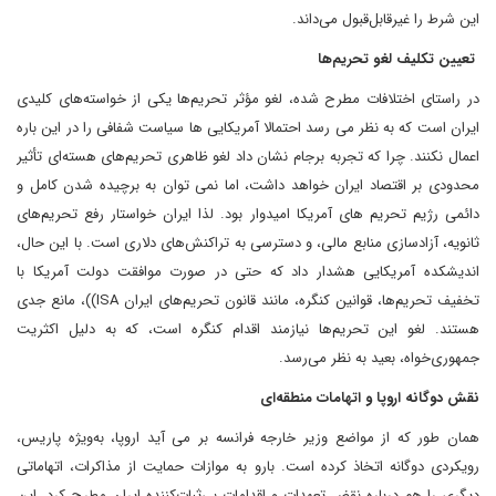
این شرط را غیرقابل‌قبول می‌داند.
تعیین تکلیف لغو تحریم‌ها
در راستای اختلافات مطرح شده، لغو مؤثر تحریم‌ها یکی از خواسته‌های کلیدی
ایران است که به نظر می رسد احتمالا آمریکایی ها سیاست شفافی را در این باره
اعمال نکنند. چرا که تجربه برجام نشان داد لغو ظاهری تحریم‌های هسته‌ای تأثیر
محدودی بر اقتصاد ایران خواهد داشت، اما نمی توان به برچیده شدن کامل و
دائمی رژیم تحریم های آمریکا امیدوار بود. لذا ایران خواستار رفع تحریم‌های
ثانویه، آزادسازی منابع مالی، و دسترسی به تراکنش‌های دلاری است. با این حال،
اندیشکده آمریکایی هشدار داد که حتی در صورت موافقت دولت آمریکا با
تخفیف تحریم‌ها، قوانین کنگره، مانند قانون تحریم‌های ایران ISA))، مانع جدی
هستند. لغو این تحریم‌ها نیازمند اقدام کنگره است، که به دلیل اکثریت
جمهوری‌خواه، بعید به نظر می‌رسد.
نقش دوگانه اروپا و اتهامات منطقه‌ای
همان طور که از مواضع وزیر خارجه فرانسه بر می آید اروپا، به‌ویژه پاریس،
رویکردی دوگانه اتخاذ کرده است. بارو به موازات حمایت از مذاکرات، اتهاماتی
دیگری را هم درباره نقض تعهدات و اقدامات بی‌ثبات‌کننده ایران مطرح کرد. این