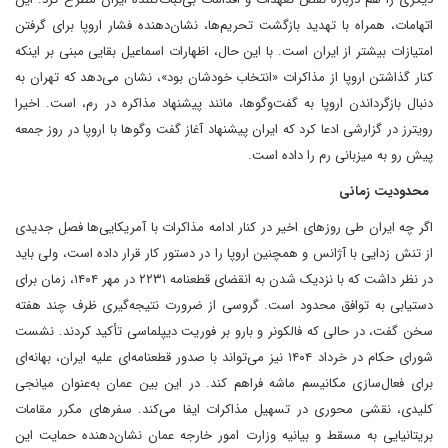
اتهامات، همراه با تهدید بازگشت تحریم‌ها، نشان‌دهنده فشار اروپا برای گرفتن
امتیازات بیشتر از ایران است. با این حال، اظهارات اسماعیل بقایی مبنی بر اینکه
کنار گذاشتن اروپا از مذاکرات «انتخاب خودشان بود»، نشان می‌دهد که تهران به
دنبال بازگرداندن اروپا به گفت‌وگوها، مانند پیشنهاد مذاکره در رم، است. اخیرا
رویترز در گزارشی ادعا کرد که ایران پیشنهاد آغاز گفت وگوها با اروپا در روز جمعه
پیش رو به میزبانی رم را داده است.
محدودیت زمانی
اگر چه ایران طی روزهای اخیر در کنار ادامه مذاکرات با آمریکایی‌ها فصل جدیدی
از تنش زدایی با آژانس و همچنین اروپا را در دستور کار قرار داده است، ولی باید
در نظر داشت که با نزدیک شدن به انقضای قطعنامه ۲۲۳۱ در مهر ۱۴۰۴، زمان برای
دستیابی به توافق محدود است. گروسی از ضرورت نتیجه‌گیری ظرف چند هفته
سخن گفت، در حالی که فالکونر و بارو بر فوریت دیپلماسی تأکید کردند. نشست
شورای حکام در خرداد ۱۴۰۴ نیز می‌تواند با صدور قطعنامه‌ای علیه ایران، بهانه‌ای
برای فعال‌سازی مکانیسم ماشه فراهم کند. در این بین عمان به‌عنوان میانجی
کلیدی، نقشی محوری در تسهیل مذاکرات ایفا می‌کند. سفرهای مکرر مقامات
بریتانیایی به مسقط و بیانیه وزارت امور خارجه عمان نشان‌دهنده حمایت این