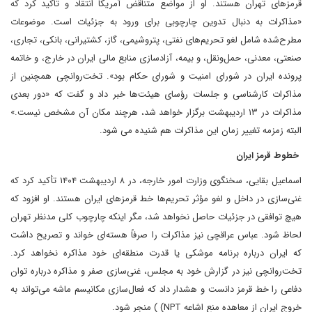
قرمزهای تهران هستند. او از مواضع متناقض آمریکا انتقاد و تاکید کرد که
«مذاکرات به دنبال تدوین چارچوبی برای ورود به جزئیات است. موضوعات
مطرح‌شده شامل لغو تحریم‌های نفتی، پتروشیمی، گاز، کشتیرانی، بانکی، تجاری،
صنعتی، معدنی، حمل‌ونقل، و بیمه، آزادسازی منابع مالی ایران در خارج، و خاتمه
پرونده ایران در شورای امنیت و شورای حکام بود». تخت‌روانچی همچنین از
مذاکرات کارشناسی و جلسات رؤسای هیئت‌ها خبر داد و گفت که «دور بعدی
مذاکرات در ۱۳ اردیبهشت برگزار خواهد شد، هرچند مکان آن مشخص نیست.»
البته زمزمه تغییر زمان این مذاکرات هم شنیده می شود.
خطوط قرمز ایران
اسماعیل بقایی، سخنگوی وزارت امور خارجه، در ۸ اردیبهشت ۱۴۰۴ تأکید کرد که
غنی‌سازی در داخل و لغو مؤثر تحریم‌ها خط قرمزهای ایران هستند. او افزود که
هیچ توافقی در جزئیات حاصل نخواهد شد، مگر اینکه چارچوب کلی مدنظر تهران
لحاظ شود. عباس عراقچی نیز مذاکرات را صرفاً هسته‌ای خواند و تصریح داشت
که ایران درباره برنامه موشکی یا قدرت منطقه‌ای خود مذاکره نخواهد کرد.
تخت‌روانچی نیز در گزارش خود به مجلس، غنی‌سازی صفر و مذاکره درباره توان
دفاعی را خط قرمز دانست و هشدار داد که فعال‌سازی مکانیسم ماشه می‌تواند به
خروج ایران از معاهده منع اشاعه NPT) ) منجر شود.