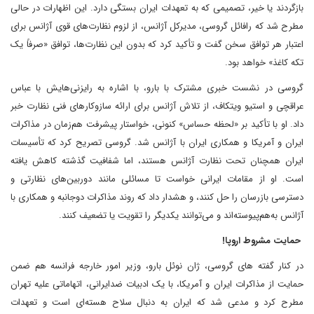
بازگردند یا خیر، تصمیمی که به تعهدات ایران بستگی دارد. این اظهارات در حالی
مطرح شد که رافائل گروسی، مدیرکل آژانس، از لزوم نظارت‌های قوی آژانس برای
اعتبار هر توافق سخن گفت و تأکید کرد که بدون این نظارت‌ها، توافق «صرفاً یک
تکه کاغذ» خواهد بود.
گروسی در نشست خبری مشترک با بارو، با اشاره به رایزنی‌هایش با عباس
عراقچی و استیو ویتکاف، از تلاش آژانس برای ارائه سازوکارهای فنی نظارت خبر
داد. او با تأکید بر «لحظه حساس» کنونی، خواستار پیشرفت هم‌زمان در مذاکرات
ایران و آمریکا و همکاری ایران با آژانس شد. گروسی تصریح کرد که تأسیسات
ایران همچنان تحت نظارت آژانس هستند، اما شفافیت گذشته کاهش یافته
است. او از مقامات ایرانی خواست تا مسائلی مانند دوربین‌های نظارتی و
دسترسی بازرسان را حل کنند، و هشدار داد که روند مذاکرات دوجانبه و همکاری با
آژانس به‌هم‌پیوسته‌اند و می‌توانند یکدیگر را تقویت یا تضعیف کنند.
حمایت مشروط اروپا!
در کنار گفته های گروسی، ژان نوئل بارو، وزیر امور خارجه فرانسه هم ضمن
حمایت از مذاکرات ایران و آمریکا، با یک ادبیات ضدایرانی، اتهاماتی علیه تهران
مطرح کرد و مدعی شد که ایران به دنبال سلاح هسته‌ای است و تعهدات