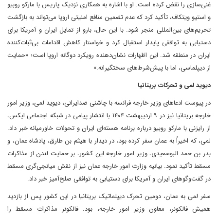
غنی‌سازی را نقض کرده است. او با اشاره به همکاری نزدیک پاریس با مارکو روبیو
و استیو ویتکاف، تأکید کرد که عدم تضمین منافع امنیتی اروپا می‌تواند به بازگشت
تحریم‌های بین‌المللی منجر شود. با این حال، بارو از تمایل ایران و آمریکا برای
دستیابی به توافقی پایدار استقبال کرد و خواستار کاهش اقدامات بی‌ثبات‌کننده
ایران در منطقه شد. این اظهارات نشان‌دهنده رویکرد دوگانه اروپا است؛ «حمایت
از دیپلماسی، اما با پیش‌شرط‌های سختگیرانه.»
دیوید لمی و تحرکات بریتانیا
در پیوست ادعاهای وزیر خارجه فرانسه با چاشنی ضدایرانی، دیوید لمی، وزیر امور
خارجه بریتانیا نیز در ۹ اردیبهشت ۱۴۰۴ با انتشار پیامی در شبکه اجتماعی ایکس،
از رایزنی با مارکو روبیو درباره برنامه هسته‌ای ایران و تحولات خاورمیانه خبر داد.
لمی، که اخیراً به عمان سفر کرده بود، در دیدار با هیثم بن طارق، پادشاه عمان، و
بدر بن حمد البوسعیدی، وزیر امور خارجه این کشور، بر حمایت لندن از مذاکرات
مسقط تأکید نمود. بیانیه وزارت امور خارجه عمان نیز از نقش میانجی‌گری مسقط
در گفت‌وگوهای ایران و آمریکا برای دستیابی به توافقی صلح‌آمیز خبر داد.
سفر لمی به عمان، دومین تحرک دیپلماتیک بریتانیا در این کشور پس از بازدید
همیش فالکونر، معاون وزیر امور خارجه، بود. فالکونر مذاکرات مسقط را