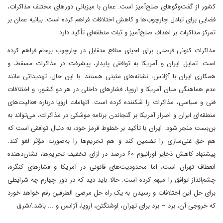
کشور از گفت‌وگوهای صلح‌آمیز است. عمان با میزبانی دورهای مختلف مذاکرات،
فضایی برای تبادل چارچوب‌ها و کاهش اختلافات فراهم کرده است. بیانیه عمان بر
تمرکز مذاکرات بر اهداف صلح‌آمیز و ثبات منطقه‌ای تأکید دارد.
مذاکرات کنونی فرصتی برای احیای منافع متقابل در چارچوب برجام فراهم کرده
است. تمایل ایران و آمریکا به توافقی پایدار، پیشرفت در مذاکرات مسقط، و
همکاری ایران با آژانس، نشانه‌های مثبتی هستند. با این حال، تهدیداتی مانند
عدم هماهنگی میان آمریکا و اروپا، فشارهای داخلی در هر دو کشور، و اختلافات
فنی و سیاسی، مذاکرات را شکننده کرده است. اتهامات اروپا درباره فعالیت‌های
منطقه‌ای ایران و اصرار آمریکا بر گنجاندن برنامه موشکی در مذاکرات، می‌تواند به
بن‌بست منجر شود. ایران با تأکید بر خطوط قرمز خود، به دنبال توافقی است که
هم حق غنی‌سازی را تضمین کند و هم تحریم‌ها را به‌صورت مؤثر لغو کند.
پیشنهاد کاهش ذخایر اورانیوم ۶۰ درصد در ازای تخفیف تحریم‌ها، نشان‌دهنده
انعطاف تهران است، اما محدودیت‌های قانونی در آمریکا و فشارهای کنگره،
چشم‌انداز توافق را مبهم کرده است. حالا باید دید که در دور چهارم چه شرایطی
برای حل این اختلافات و رسیدن به یک راه حل مرضی الطرفین رقم خواهد خورد
که خروجی آن، برد – برد برای تهران، اوشنگتن، اروپا، آژانس و ... باشد./شرق