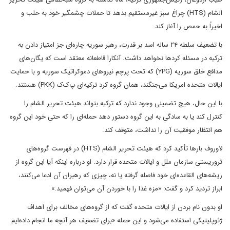
الشام (HTS) چراغ سبز غیرمستقیم بدهد تا حملات چشمگیر خود به حلب و
اخیراً به حمص را آغاز کند.
با تضعیف سلطه ۲۴ ساله اسد بر قدرت، رهبر سوریه چاره‌ای جز امتیاز دادن به
ترکیه در مسئله کردها نخواهد داشت. آنکارا قاطعانه معتقد است که یگان‌های
مدافع خلق سوریه (YPG) که تحت پرچم نیروهای دموکراتیک سوریه و با حمایت
ایالات متحده امریکا می‌جنگند، همان گروه کرد ترکیه‌ای پ‌ک‌ک (PKK) هستند.
با این حال، هیچ تضمینی وجود ندارد که ترکیه بتواند هیئت تحریر الشام را
کنترل کند یا به سادگی به این گروه دستور دهد حمله‌ای را که حتی خود این گروه
هم انتظار موفقیت آن را نداشت، متوقف کند.
لاوروف بارها تأکید کرد که هیئت تحریر الشام (HTS) در فهرست گروه‌های
تروریستی سازمان ملل و ایالات متحده قرار دارد. او درباره اینکه آیا این گروه از
ریشه‌های القاعده‌ای خود فاصله گرفته یا نه، چیزی که رهبران آن ادعا می‌کنند،
ابراز تردید کرد و گفت: «مزه غذا را با خوردن آن می‌توان فهمید.»
او بدون نام بردن از ایالات متحده گفت که از گروه‌های مخالف برای اهداف
ژئوپلیتیکی استفاده می‌شود و این حمله «برای تضعیف هر آنچه ما انجام داده‌ایم