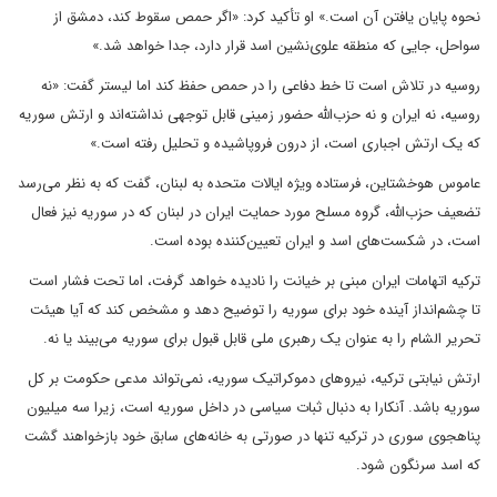
نحوه پایان یافتن آن است.» او تأکید کرد: «اگر حمص سقوط کند، دمشق از
سواحل، جایی که منطقه علوی‌نشین اسد قرار دارد، جدا خواهد شد.»
روسیه در تلاش است تا خط دفاعی را در حمص حفظ کند اما لیستر گفت: «نه
روسیه، نه ایران و نه حزب‌الله حضور زمینی قابل توجهی نداشته‌اند و ارتش سوریه
که یک ارتش اجباری است، از درون فروپاشیده و تحلیل رفته است.»
عاموس هوخشتاین، فرستاده ویژه ایالات متحده به لبنان، گفت که به نظر می‌رسد
تضعیف حزب‌الله، گروه مسلح مورد حمایت ایران در لبنان که در سوریه نیز فعال
است، در شکست‌های اسد و ایران تعیین‌کننده بوده است.
ترکیه اتهامات ایران مبنی بر خیانت را نادیده خواهد گرفت، اما تحت فشار است
تا چشم‌انداز آینده خود برای سوریه را توضیح دهد و مشخص کند که آیا هیئت
تحریر الشام را به عنوان یک رهبری ملی قابل قبول برای سوریه می‌بیند یا نه.
ارتش نیابتی ترکیه، نیروهای دموکراتیک سوریه، نمی‌تواند مدعی حکومت بر کل
سوریه باشد. آنکارا به دنبال ثبات سیاسی در داخل سوریه است، زیرا سه میلیون
پناهجوی سوری در ترکیه تنها در صورتی به خانه‌های سابق خود بازخواهند گشت
که اسد سرنگون شود.