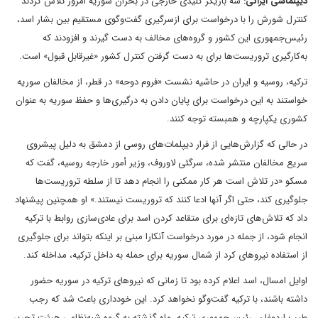
دیپلماسی ایرانی:
سه بازیگر کلیدی خارجی در بحران سوریه امروز تلاش کردند
کنترل شورش را با درخواست برای ازسرگیری گفت‌وگوی مستقیم بین بشار اسد،
رئیس‌جمهوری این کشور و گروه‌های مخالف به دست گیرند و افزودند که
به‌کارگیری تروریست‌ها برای به دست گرفتن کنترل کشور «غیرقابل قبول» است.
ترکیه، روسیه و ایران در حاشیه نشست «فروم دوحه» در قطر، از مخالفان سوریه
خواستند به این درخواست برای پایان دادن به درگیری‌ها و حفظ سوریه به عنوان
کشوری یکپارچه و همبسته توجه کنند.
در حالی که گزارش‌هایی از فرار دیپلمات‌های روسی از دمشق به دلیل پیشروی
سریع مخالفان منتشر شده، سرگئی لاوروف، وزیر أمور خارجه روسیه، گفت که
مسکو «در تلاش است هر کار ممکنی را انجام دهد تا از سلطه تروریست‌ها
جلوگیری کند، حتی اگر آنها ادعا کنند که تروریست نیستند.» او همچنین پیشنهاد
داد که تلاش‌های تازه‌ای برای متقاعد کردن اسد برای عادی‌سازی روابط با ترکیه
انجام شود، از جمله در مورد درخواست آنکارا مبنی بر اینکه بتواند برای جلوگیری
از استفاده نیروهای کرد از شمال سوریه برای حمله به داخل ترکیه، مداخله کند.
اوایل امسال، اسد اعلام کرده بود تا زمانی که نیروهای ترکیه در سوریه حضور
داشته باشند، با ترکیه گفت‌وگو نخواهد کرد. این خودداری باعث شد که رجب
طیب اردوغان، رئیس‌جمهوری ترکیه، ماه گذشته به گروه شبه‌نظامی هیئت تحریر