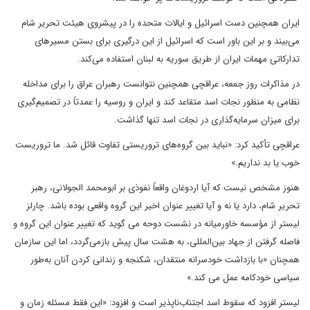
ایران همچنین دست اسرائیل و ایالات متحده را در پیشروی هیئت تحریر شام
می‌بیند و بر این باور است که اسرائیل از این درگیری برای بستن مسیرهای
تدارکاتی مهمات ایران از طریق سوریه به لبنان استفاده می‌کند.
در مذاکرات روز جمعه، عراقچی همچنین نتوانست رهبران عراق را برای مداخله
نظامی به منظور نجات اسد متقاعد کند و ایران و روسیه را عمدتاً در تصمیم‌گیری
برای میزان سرمایه‌گذاری در نجات اسد تنها گذاشت.
عراقچی تأکید کرد: «نباید بین گروه‌های تروریستی تفاوت قائل شد. ما تروریست
خوب یا بد نداریم.»
هنوز مشخص نیست که آیا اردوغان واقعاً نفوذی بر ابومحمد الجولانی، رهبر
تحریر شام، دارد یا نه و آیا تغییر عنوان اخیر این گروه واقعی بوده باشد. چارلز
لیستر از مؤسسه خاورمیانه در نشست دوحه می گوید که تغییر عنوان این گروه و
فاصله گرفتن از جهاد بین‌المللی، به هشت سال پیش بازمی‌گردد، اما این سازمان
همچنان «با بازداشت خودسرانه منتقدان، شکنجه و زندانی کردن آنان به‌طور
سیاسی خودکامه عمل می کند.»
لیستر افزود که سقوط اسد اجتناب‌ناپذیر است و افزود: «این فقط مسئله زمان و