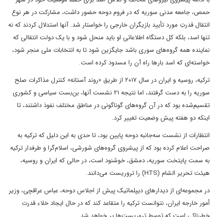
حمص، جامعه مدنی سوریه که در فروم دوحه حضور داشت، مشارکت در هر نوع
انتقال قدرتِ مورد تأیید بازیگران خارجی را خواستار شد. آنها استدلال کردند که نه
تنها اسد، بلکه کل دستگاه اطلاعاتی او باید منحل شود و با یک دولت انتقالی که
نماینده همه گروه‌های سوری باشد جایگزین شود تا به انتخابات ملی منجر شود،
خواسته‌ای که اسد بارها راه آن را مسدود کرده است.
ترکیه، روسیه و ایران در سال ۲۰۱۷ از طریق «روند آستانه» کنترل مذاکرات صلح
سوریه را به دست گرفتند، اما نتیجه ۲۱ نشست آنها، بن‌بست سیاسی و کشوری
تقسیم‌شده بود که در آن گروه‌های گوناگونی در مناطق مختلف نفوذ داشتند، تا
اینکه دو هفته پیش وضعیت تغییر کرد.
انتظارات از نشست سه‌جانبه دوحه پایین بود، تا حدی به این دلیل که ترکیه به
صراحت اعلام کرده بود که از پیشروی گروه‌های شورشی، اسلام‌گرا و طرفدار ترکیه
به سمت پایتخت سوریه، دمشق، خوشنود است، در حالی که ایران و روسیه،
هیئت تحریر الشام (HTS) را تروریست می‌دانند.
در مجموعه‌ای از دیدارهای دیپلماتیک پیش از اجلاس دوحه، عباس عراقچی، وزیر
أمور خارجه ایران، نتوانست ترکیه را متقاعد کند که در حال ایجاد خلاء قدرت
خطرناکی است که توسط تروریست‌ها پر خواهد شد.