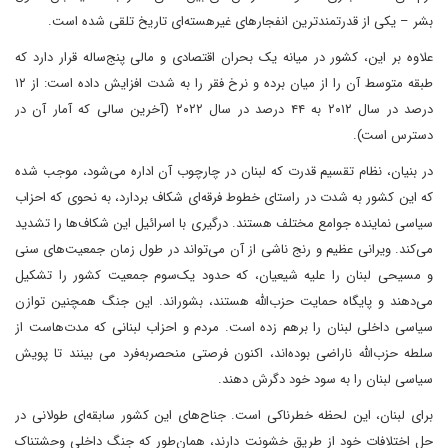
بشر – یکی از قدرتمندترین انفجارهای غیرهسته‌ای تاریخ تلقی شده است.
علاوه بر این، کشور در میانه یک بحران اقتصادی و مالی پنج‌ساله قرار دارد که
طبقه متوسط آن را از میان برده و نرخ فقر را به شدت افزایش داده است: از ۱۲
درصد در سال ۲۰۱۲ به ۴۴ درصد در سال ۲۰۲۲ (آخرین سالی که آمار آن در
دسترس است).
در بنیان، نظام تقسیم قدرت که لبنان در چارچوب آن اداره می‌شود، موجب شده
که این کشور به شدت در راستای خطوط فرقه‌ای شکاف بردارد، به نحوی که احزاب
سیاسی نماینده جوامع مختلف هستند. درگیری با اسرائیل این شکاف‌ها را تشدید
می‌کند. ویرانی عظیم و رنج ناشی از آن می‌تواند در طول زمان جمعیت‌های سنی
و مسیحی لبنان را علیه شیعیان، که حدود یک‌سوم جمعیت کشور را تشکیل
می‌دهند و پایگاه حمایت حزب‌الله هستند، بشوراند. این جنگ همچنین توازن
سیاسی داخلی لبنان را برهم زده است. مردم و احزاب لبنانی که مدت‌هاست از
سلطه حزب‌الله ناراضی بوده‌اند، اکنون فرصتی منحصربه‌فرد می بینند تا پویش
سیاسی لبنان را به سود خود دگرش دهند.
برای لبنان، این لحظه خطرناکی است. جناح‌های این کشور سابقه‌ای طولانی در
حل اختلافات خود از طریق خشونت دارند، همان‌طور که جنگ داخلی وحشتناک