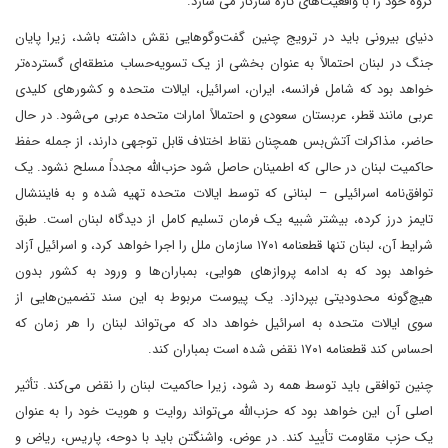
گروه خود را با واقعیت‌های تازه سازگار می سازد.
دنیای بیرونی باید در ترویج چنین گفت‌وگوهایی نقش داشته باشد، زیرا پایان
جنگ در لبنان احتمالاً به عنوان بخشی از یک تسویه‌حساب منطقه‌ای گسترده‌تر
خواهد بود که شامل فرانسه، ایران، اسرائیل، ایالات متحده و کشورهای کلیدی
عربی مانند قطر، عربستان سعودی و احتمالاً امارات متحده عربی می‌شود. در حال
حاضر، مذاکرات آتش‌بس همچنان نقاط اختلاف قابل توجهی دارند، از جمله حفظ
حاکمیت لبنان در حالی که اطمینان حاصل شود حزب‌الله مجدداً مسلح نشود. یک
توافق‌نامه اسرائیلی – لبنانی که توسط ایالات متحده تهیه شده و به فایننشال
تایمز درز کرده، بیشتر شبیه یک فرمان تسلیم کامل از دیدگاه لبنان است. طبق
شرایط آن، لبنان تنها قطعنامه ۱۷۰۱ سازمان ملل را اجرا خواهد کرد، و اسرائیل آزاد
خواهد بود که به ادامه پروازهای هوایی، بمباران‌ها و ورود به کشور بدون
هیچ‌گونه محدودیتی بپردازد. یک پیوست مربوط به این سند تضمین‌هایی از
سوی ایالات متحده به اسرائیل خواهد داد که می‌تواند لبنان را هر زمان که
احساس کند قطعنامه ۱۷۰۱ نقض شده است بمباران کند.
چنین توافقی باید توسط همه رد شود، زیرا حاکمیت لبنان را نقض می‌کند. تأثیر
اصلی آن این خواهد بود که حزب‌الله می‌تواند روایت و هویت خود را به عنوان
یک حزب مقاومت تأیید کند. در عوض، واشنگتن باید با دوحه، پاریس، ریاض و