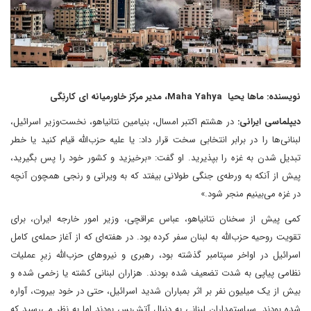
نویسنده: ماها یحیا Maha Yahya، مدیر مرکز خاورمیانه ای کارنِگی
دیپلماسی ایرانی:
در هشتم اکتبر امسال، بنیامین نتانیاهو، نخست‌وزیر اسرائیل،
لبنانی‌ها را در برابر انتخابی سخت قرار داد: یا علیه حزب‌الله قیام کنید یا خطر
تبدیل شدن به غزه را بپذیرید. او گفت: «برخیزید و کشور خود را پس بگیرید،
پیش از آنکه به ورطه‌ی جنگی طولانی بیفتد که به ویرانی و رنجی همچون آنچه
در غزه می‌بینیم منجر شود.»
کمی پیش از سخنان نتانیاهو، عباس عراقچی، وزیر امور خارجه ایران، برای
تقویت روحیه حزب‌الله به لبنان سفر کرده بود. در هفته‌ای که از آغاز حمله‌ی کامل
اسرائیل در اواخر سپتامبر گذشته بود، رهبری و نیروهای حزب‌الله زیرِ عملیات
نظامی پیاپی به شدت تضعیف شده بودند. هزاران لبنانی کشته یا زخمی شده و
بیش از یک میلیون نفر بر اثر بمباران شدید اسرائیل، حتی در خود بیروت، آواره
شده بودند. سیاستمداران لبنانی به دنبال آتش‌بس بودند اما به نظر می‌رسید که