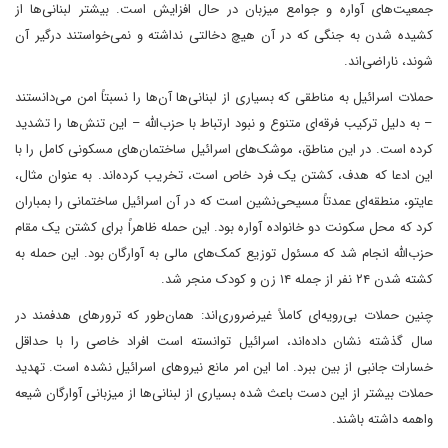
جمعیت‌های آواره و جوامع میزبان در حال افزایش است. بیشتر لبنانی‌ها از
کشیده شدن به جنگی که در آن هیچ دخالتی نداشته و نمی‌خواستند درگیر آن
شوند، ناراضی‌اند.
حملات اسرائیل به مناطقی که بسیاری از لبنانی‌ها آن‌ها را نسبتاً امن می‌دانستند
– به دلیل ترکیب فرقه‌ای متنوع و نبود ارتباط با حزب‌الله – این تنش‌ها را تشدید
کرده است. در این مناطق، موشک‌های اسرائیل ساختمان‌های مسکونی کامل را با
این ادعا که هدف، کشتن یک فرد خاص است، تخریب کرده‌اند. به عنوان مثال،
عایتو، منطقه‌ای عمدتاً مسیحی‌نشین است که در آن اسرائیل ساختمانی را بمباران
کرد که محل سکونت دو خانواده آواره بود. این حمله ظاهراً برای کشتن یک مقام
حزب‌الله انجام شد که مسئول توزیع کمک‌های مالی به آوارگان بود. این حمله به
کشته شدن ۲۴ نفر از جمله ۱۴ زن و کودک منجر شد.
چنین حملات بی‌رویه‌ای کاملاً غیرضروری‌اند: همان‌طور که ترورهای هدفمند در
سال گذشته نشان داده‌اند، اسرائیل توانسته است افراد خاصی را با حداقل
خسارات جانبی از بین ببرد. اما این امر مانع نیروهای اسرائیل نشده است. تهدید
حملات بیشتر از این دست باعث شده بسیاری از لبنانی‌ها از میزبانی آوارگان شیعه
واهمه داشته باشند.