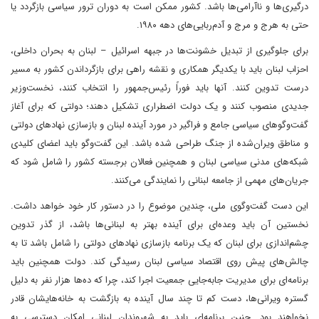
درگیری‌ها و ناآرامی‌ها باشد. کشور ممکن است به دوران ترور سیاسی بازگردد یا
حتی به هرج و مرج و آدم‌ربایی‌های دهه ۱۹۸۰.
برای جلوگیری از تبدیل خشونت‌ها در جبهه اسرائیل – لبنان به بحران داخلی،
احزاب لبنان باید با یکدیگر همکاری و نقشه راهی برای بازگرداندن کشور به مسیر
درست تدوین کنند. آنها باید فوراً رئیس‌جمهور را انتخاب کنند، نخست‌وزیر
جدیدی منصوب کنند و یک دولت اضطراری تشکیل دهند؛ دولتی که برای آغاز
گفت‌وگوهای سیاسی جامع و فراگیر در مورد آینده لبنان و بازسازی نهادهای دولتی
و مناطق ویران‌شده از جنگ طراحی شده باشد. این گفت‌وگو باید اعضای کلیدی
شبکه‌های مدنی سیاسی لبنان و همچنین فعالان برجسته کشور را شامل شود که
جریان‌های مهمی از جامعه لبنانی را نمایندگی می‌کنند.
این دست گفت‌وگوی ملی، چندین موضوع را در دستور کار خود خواهد داشت.
نخستین آن باید وعده‌ای برای آینده بهتر به لبنانی‌ها باشد، از گذر تدوین
چشم‌اندازی برای لبنان که یک برنامه بازسازی نهادهای دولتی را شامل باشد تا به
چالش‌های پیش روی اقتصاد سیاسی لبنان رسیدگی کند. دولت همچنین باید
برنامه‌ای برای مدیریت جابه‌جایی جمعیت اجرا کند، چرا که ده‌ها هزار نفر به دلیل
گستره ویرانی‌ها، دست کم تا چند سال آینده به بازگشت به خانه‌هایشان قادر
نخواهند بود. چنین برنامه‌ای باید به شهروندان لبنانی امکان دسترسی به