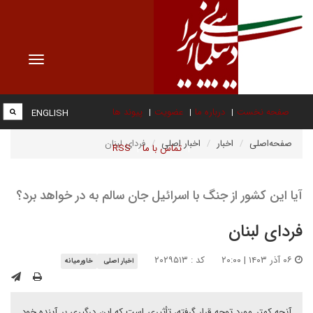
Toggle
vigation
صفحه نخست
درباره ما
عضویت
پیوند ها
ENGLISH
صفحه‌اصلی
اخبار
اخبار اصلی
فردای لبنان
تماس با ما
RSS
آیا این کشور از جنگ با اسرائیل جان سالم به در خواهد برد؟
فردای لبنان
۰۶ آذر ۱۴۰۳ | ۲۰:۰۰
کد : ۲۰۲۹۵۱۳
اخبار اصلی
خاورمیانه
آنچه کمتر مورد توجه قرار گرفته، تأثیری است که این درگیری بر آینده خود