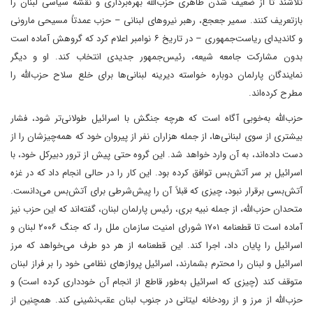
تلاشند تا از ضعیف شدن ظاهری حزب‌الله بهره‌برداری و نقشه سیاسی لبنان را
بازتعریف کنند. سمیر جعجع، رهبر نیروهای لبنانی – حزب عمدتاً مسیحی مارونی
و کاندیدای ریاست‌جمهوری – در تاریخ ۶ نوامبر اعلام کرد که گروهش آماده است
بدون مشارکت جامعه شیعه، رئیس‌جمهور جدیدی انتخاب کند. او و دیگر
نمایندگان پارلمان دوباره خواسته دیرینه لبنانی‌ها برای خلع سلاح حزب‌الله را
مطرح کرده‌اند.
حزب‌الله به‌خوبی آگاه است که هرچه جنگش با اسرائیل طولانی‌تر شود، فشار
بیشتری از سوی لبنانی‌ها، از جمله هزاران نفر از پیروان خود که همه‌چیزشان را از
دست داده‌اند، به آن وارد خواهد شد. این گروه حتی پیش از ترور دبیرکل خود، با
اسرائیل بر سر آتش‌بس توافق کرده بود. این کار را در حالی انجام داد که در غزه
آتش‌بسی برقرار نبود، چیزی که قبلاً آن را پیش‌شرطی برای آتش‌بس می‌دانست.
متحدان حزب‌الله، از جمله نبیه بری، رئیس پارلمان لبنان، گفته‌اند که این حزب نیز
آماده است تا قطعنامه ۱۷۰۱ شورای امنیت سازمان ملل را، که جنگ ۲۰۰۶ لبنان و
اسرائیل را پایان داد، اجرا کند. این قطعنامه از هر دو طرف می‌خواهد که مرز
اسرائیل و لبنان را محترم بشمارند، اسرائیل پروازهای نظامی خود را بر فراز لبنان
متوقف کند (چیزی که اسرائیل به‌طور قاطع از انجام آن خودداری کرده است) و
حزب‌الله از مرز و از رودخانه لیتانی در جنوب لبنان عقب‌نشینی کند. همچنین از