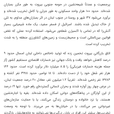
پرجمعیت و عمدتاً شیعه‌نشین در حومه جنوبی بیروت به طور مکرر بمباران
شده‌اند. حدود ۱۰۰ هزار واحد مسکونی به طور جزئی یا کامل تخریب شده‌اند و
برآورد می‌شود ۳۷ شهر و روستا در جنوب لبنان در اثر بمباران‌های مداوم، به تلی
از خاک تبدیل شده‌ باشند. اسرائیل از فسفر سفید، یک ماده شیمیایی بسیار
آتش‌زا که در تماس با اکسیژن شعله‌ور می‌شود، استفاده کرده؛ عملی که نقض
قوانین بین‌المللی است و محیط‌زیست و زمین‌های کشاورزی منطقه را به شدت
تخریب کرده است.
اتاق بازرگانی بیروت تخمین زده که تولید ناخالص داخلی لبنان امسال حدود ۹
درصد کاهش خواهد یافت و بانک جهانی نیز خسارات اقتصادی مستقیم کشور (از
جمله هزینه خسارات فیزیکی) را ۸.۵ میلیارد دلار برآورد کرده است. حدود ۱۶۶
هزار نفر شغل خود را از دست داده‌اند. تا ۱۸ نوامبر، حدود ۳۴۸۱ نفر کشته و
۱۴۷۸۶ نفر زخمی شده‌اند. تقریباً ۱.۲ میلیون نفر، معادل ۲۰ درصد جمعیت لبنان،
در عرض چهار روز آواره شدند و بحران انسانی گسترده‌ای رقم خورد. تنها ۱۹ درصد
از این آوارگان در پناهگاه‌های دولتی اسکان داده شده‌اند. بقیه یا اجاره‌نشین
هستند، یا نزد خانواده و دوستان زندگی می‌کنند، یا با حمایت سازمان‌های
غیردولتی سر می‌کنند، یا در خیابان‌ها به سر می‌برند. با توجه به وسعت
تخریب‌ها، بیشتر این افراد در پایان درگیری‌ها نمی‌توانند به خانه‌هایشان بازگردند