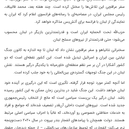
سفر عراقچی این تلاش‌ها را مختل کرده است. چند هفته بعد، محمد قالیباف،
رئیس مجلس ایران، در مصاحبه‌ای با رسانه‌های فرانسوی اعلام کرد که ایران به
نمایندگی از لبنان با فرانسه برای آتش‌بس مذاکره خواهد کرد.
حزب‌الله تحت الحمایه ایران است و قدرتمندترین بازیگر در لبنان محسوب
می‌شود؛ حتی قدرتمندتر از نیروهای مسلح لبنان.
سخنرانی نتانیاهو و سفر عراقچی نشان داد که لبنان تا چه اندازه به کانون جنگ
نیابتی بین ایران و اسرائیل تبدیل شده است. این کشور نقطه‌ای است که دو
کشور آشکارا در آن بر سر نظم منطقه‌ای خاورمیانه با یکدیگر درگیر هستند. نقش
لبنان در این جنگ توجهات گسترده‌ی بین‌المللی را به خود جلب کرده است.
اما آنچه کمتر مورد توجه قرار گرفته، تأثیری است که این درگیری بر آینده خود
لبنان خواهد داشت. این جنگ شاید در بدترین زمان ممکن به این کشور رسیده
باشد. لبنان درگیر یک بن‌بست سیاسی است که مانع از انتخاب رئیس‌جمهوری
جدید شده است. نیروهای امنیت داخلی آن‌قدر تضعیف شده‌اند که جوامع و افراد
به خدمات حفاظتی خصوصی رو آورده‌اند، که غالباً با احزاب سیاسی اصلی مرتبط
هستند. دولت همچنان با پیامدهای انفجار بندر بیروت در سال ۲۰۲۰ دست‌وپنجه
نرم می‌کند؛ انفجاری که توسط سازمان‌های بین‌المللی – از جمله دیده‌بان حقوق