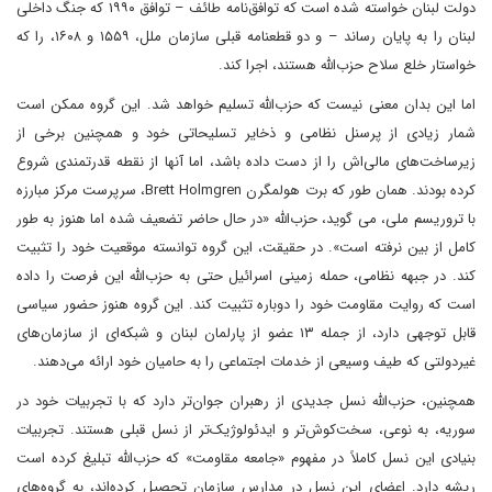
دولت لبنان خواسته شده است که توافق‌نامه طائف – توافق ۱۹۹۰ که جنگ داخلی
لبنان را به پایان رساند – و دو قطعنامه قبلی سازمان ملل، ۱۵۵۹ و ۱۶۰۸، را که
خواستار خلع سلاح حزب‌الله هستند، اجرا کند.
اما این بدان معنی نیست که حزب‌الله تسلیم خواهد شد. این گروه ممکن است
شمار زیادی از پرسنل نظامی و ذخایر تسلیحاتی خود و همچنین برخی از
زیرساخت‌های مالی‌اش را از دست داده باشد، اما آنها از نقطه قدرتمندی شروع
کرده بودند. همان طور که برت هولمگرن Brett Holmgren، سرپرست مرکز مبارزه
با تروریسم ملی، می گوید، حزب‌الله «در حال حاضر تضعیف شده اما هنوز به طور
کامل از بین نرفته است». در حقیقت، این گروه توانسته موقعیت خود را تثبیت
کند. در جبهه نظامی، حمله زمینی اسرائیل حتی به حزب‌الله این فرصت را داده
است که روایت مقاومت خود را دوباره تثبیت کند. این گروه هنوز حضور سیاسی
قابل توجهی دارد، از جمله ۱۳ عضو از پارلمان لبنان و شبکه‌ای از سازمان‌های
غیردولتی که طیف وسیعی از خدمات اجتماعی را به حامیان خود ارائه می‌دهند.
همچنین، حزب‌الله نسل جدیدی از رهبران جوان‌تر دارد که با تجربیات خود در
سوریه، به نوعی، سخت‌کوش‌تر و ایدئولوژیک‌تر از نسل قبلی هستند. تجربیات
بنیادی این نسل کاملاً در مفهوم «جامعه مقاومت» که حزب‌الله تبلیغ کرده است
ریشه دارد. اعضای این نسل در مدارس سازمان تحصیل کرده‌اند، به گروه‌های