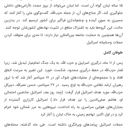
۱۵ ساله لبنان گواه آن است. اما لبنان می‌تواند از بروز مجدد ناآرامی‌های داخلی
جلوگیری کند، اگر جناح‌های آن، از جمله حزب‌الله، گفت‌وگوی ملی را آغاز کنند که
مسیری به سوی آینده و چشم‌اندازی فراگیر برای کشور ترسیم کند. در بدترین
حالت، این گروه‌ها باید به اشتراک منافع در تثبیت نهادهای کشورشان توجه کنند.
آن‌ها همچنین به حمایت جامعه بین‌المللی نیاز دارند؛ تا حدی برای متوقف کردن
حملات وحشیانه اسرائیل.
طوفان کامل
پس از ۱۱ ماه، درگیری اسراییل و حزب الله، به یک جنگ تمام‌عیار تبدیل شد، زیرا
قمار حزب‌الله در حفظ درگیری محدود، شکست خورد. این تغییر به سرعت اتفاق
افتاد و با مجموعه‌ای از عملیات‌های شوک آور در ۱۷ سپتامبر آغاز شد که با ترور
رهبران ارشد نظامی حزب‌الله به اوج رسید. در ۲۷ سپتامبر، حسن نصرالله، دبیرکل
حزب‌الله، مورد هدف اسرائیل قرار گرفت. (چند روز بعد، اسرائیل جانشین احتمالی
او، هاشم صفی‌الدین را نیز هدف قرار داد.) اسرائیل کارزاری گسترده از
بمباران‌های هوایی سراسری به راه انداخت، نیروهایی به مرز شمالی خود اعزام
کرد و در اول اکتبر، تهاجم زمینی به خاک لبنان را آغاز کرد.
حملات اسرائیل پیامدهای ویرانگری داشته است. طی ماه گذشته، محله‌های