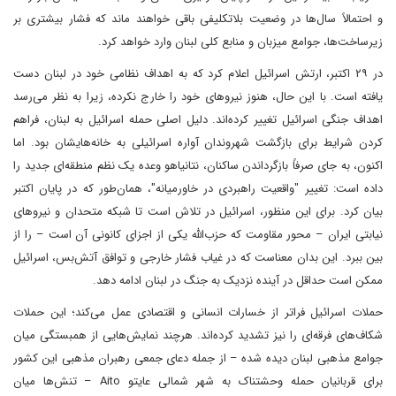
و احتمالاً سال‌ها در وضعیت بلاتکلیفی باقی خواهند ماند که فشار بیشتری بر
زیرساخت‌ها، جوامع میزبان و منابع کلی لبنان وارد خواهد کرد.
در ۲۹ اکتبر، ارتش اسرائیل اعلام کرد که به اهداف نظامی خود در لبنان دست
یافته است. با این حال، هنوز نیروهای خود را خارج نکرده، زیرا به نظر می‌رسد
اهداف جنگی اسرائیل تغییر کرده‌اند. دلیل اصلی حمله اسرائیل به لبنان، فراهم
کردن شرایط برای بازگشت شهروندان آواره اسرائیلی به خانه‌هایشان بود. اما
اکنون، به جای صرفاً بازگرداندن ساکنان، نتانیاهو وعده یک نظم منطقه‌ای جدید را
داده است: تغییر "واقعیت راهبردی در خاورمیانه"، همان‌طور که در پایان اکتبر
بیان کرد. برای این منظور، اسرائیل در تلاش است تا شبکه متحدان و نیروهای
نیابتی ایران – محور مقاومت که حزب‌الله یکی از اجزای کانونی آن است – را از
بین ببرد. این بدان معناست که در غیاب فشار خارجی و توافق آتش‌بس، اسرائیل
ممکن است حداقل در آینده نزدیک به جنگ در لبنان ادامه دهد.
حملات اسرائیل فراتر از خسارات انسانی و اقتصادی عمل می‌کند؛ این حملات
شکاف‌های فرقه‌ای را نیز تشدید کرده‌اند. هرچند نمایش‌هایی از همبستگی میان
جوامع مذهبی لبنان دیده شده – از جمله دعای جمعی رهبران مذهبی این کشور
برای قربانیان حمله وحشتناک به شهر شمالی عایتو Aito – تنش‌ها میان