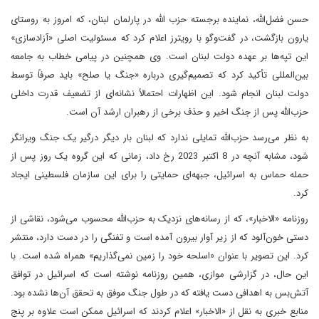
حسن فضل‌الله، نماینده برجسته حزب الله در پارلمان لبنان، که امروز به روستای
یارون بازگشت، در گفت‌وگو با رویترز اعلام کرد که مسئولیت اصلی «آزادسازی»
این تپه‌ها بر عهده دولت لبنان است. وی همچنین در پیامی خطاب به جامعه
بین‌المللی تأکید کرد که تصمیم‌گیری درباره «جنگ یا صلح» باید صرفاً توسط
دولت لبنان انجام شود. این اظهارات احتمالاً نشانه‌ای از تضعیف قدرت داخلی
حزب‌الله پس از جنگ اخیر و حذف برخی از رهبران ارشد آن است.
به نظر می‌رسد حزب‌الله تمایلی ندارد که لبنان بار دیگر درگیر یک جنگ ویرانگر
شود، مشابه آنچه در 8 اکتبر 2023 رخ داد، زمانی که این گروه یک روز پس از
حمله حماس به اسرائیل، جبهه‌ای حمایتی را برای این سازمان فلسطینی ایجاد
کرد.
روزنامه «الاخبار»، که از رسانه‌های نزدیک به حزب‌الله محسوب می‌شود، نقاشی از
دستی خون‌آلود که از زیر آوار بیرون آمده است و تفنگی را در دست دارد، منتشر
کرد. این تصویر با عنوان «اسلحه خود را زمین نمی‌گذاریم» همراه شده است. با
این حال، در گزارشی موازی، همین روزنامه نوشته است که اسرائیل در توافق
آتش‌بس به اهدافی دست یافته که در طول جنگ موفق به تحقق آن‌ها نشده بود.
منابع خبری به نقل از «الاخبار» اعلام کردند که اسرائیل ممکن است علاوه بر پنج