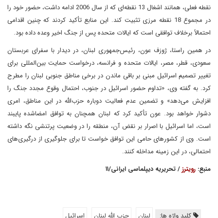
نقطه فعلی، همانند اشغال 13 نقطه‌ای که از سال 2006 ادامه داشت، حضور خود را
در مجموع 18 نقطه مرزی تثبیت کند. این منابع تأکید کردند که چنین اقدامی
احتمالاً برخلاف توافقی است که ایالات متحده پس از جنگ اخیر وعده داده بود.
در همین راستا، ژوزف عون، رئیس‌جمهوری لبنان، در دیدار با سفرای عربستان
سعودی، قطر، مصر، ایالات متحده و فرانسه، درخواست حمایت بین‌المللی برای
تغییر تصمیم اسرائیل مبنی بر باقی ماندن در برخی مناطق جنوبی لبنان را مطرح
کرد. به گفته وی، «تداوم حضور اسرائیل در جنوب، احتمال وقوع مجدد جنگ را
افزایش می‌دهد» و تضمین عدم فعالیت دوباره حزب‌الله در این مناطق، امری
دشوار خواهد بود. عون تأکید کرد که لبنان همچنان به توافق امضاشده پایبند
است، اما اسرائیل با اصرار بر نقض آن، منطقه را در وضعیت پرتنشی نگه داشته
است. وی از کشورهای حامی این توافق خواست تا برای جلوگیری از درگیری‌های
احتمالی، در این زمینه مداخله کنند.
منبع:
رویترز
/ تحریریه دیپلماسی ایرانی/۱۱
کلید واژه ها:
لبنان
حزب الله لبنان
اسرائیل