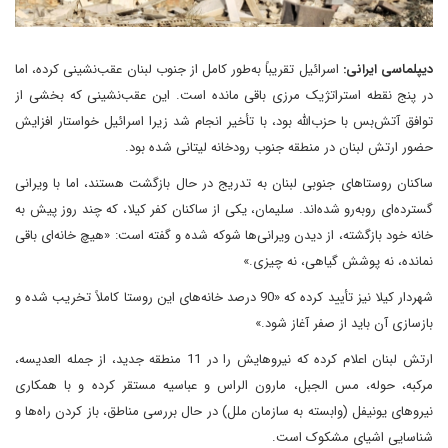
دیپلماسی ایرانی:
اسرائیل تقریباً به‌طور کامل از جنوب لبنان عقب‌نشینی کرده، اما
در پنج نقطه استراتژیک مرزی باقی مانده است. این عقب‌نشینی که بخشی از
توافق آتش‌بس با حزب‌الله بود، با تأخیر انجام شد زیرا اسرائیل خواستار افزایش
حضور ارتش لبنان در منطقه جنوب رودخانه لیتانی شده بود.
ساکنان روستاهای جنوبی لبنان به تدریج در حال بازگشت هستند، اما با ویرانی
گسترده‌ای روبه‌رو شده‌اند. سلیمان، یکی از ساکنان کفر کیلا، که چند روز پیش به
خانه خود بازگشته، از دیدن ویرانی‌ها شوکه شده و گفته است: «هیچ خانه‌ای باقی
نمانده، نه پوشش گیاهی، نه چیزی.»
شهردار کیلا نیز تأیید کرده که «90 درصد خانه‌های این روستا کاملاً تخریب شده و
بازسازی آن باید از صفر آغاز شود.»
ارتش لبنان اعلام کرده که نیروهایش را در 11 منطقه جدید، از جمله العدیسه،
مرکبه، حوله، مس الجبل، مارون الراس و عباسیه مستقر کرده و با همکاری
نیروهای یونیفل (وابسته به سازمان ملل) در حال بررسی مناطق، باز کردن راه‌ها و
شناسایی اشیای مشکوک است.