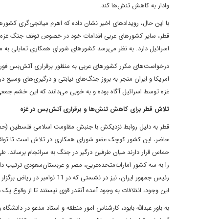
وادار به کاهش تنش‌‌ها کند.
با این حال، رویدادهای اخیر نشان داده که اهرم میانجی‌‌گری کشو
قطر، سایر کشورهای عربی اقدامات خود در خصوص توقف جنگ غزه را صر
اسرائیل دارد. به نظر می‌‌رسد کشورهای شورای همکاری تمایلی به مد
درخواست‌‌های مکرر کشورهای عربی به منظور برقراری آتش‌‌بس فوری در
امریکا و ایران منجر به بروز جنگ‌‌های نیابتی و درگیری‌‌های وسیع 
غزه توسط اسرائیل آگاه بوده و به خوبی می‌‌دانند که این خشم ج
تلاش قطر برای کاهش تنش‌‌ها و برقراری آتش‌‌بس در غزه
قطر به دلیل روابط نزدیکش با جنبش مقاومت اسلامی فلسطین (حماس
حاضر، این کشور کوچک عضو شورای همکاری در تلاش است تا توافقی را
حماس قرار دارند میان طرفین درگیر در جنگ به سرانجام برساند. طی
را به سه کشور امارات‌‌متحده‌‌عربی، مصر و عربستان‌‌سعودی ترتیب
رئیس جمهور ایران، نیز در نشست
این وجود، ائتلافات به وجود آمده آنقدر قوی نیستند تا از وقوع یک د
به باور عبدالله بابود، کارشناس امور منطقه و استاد مدعو در دانشگاه