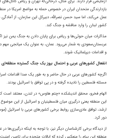
آزمایشی قرار دارند. برای مثال، درحالی‌‌که تهران و ریاض کانال‌‌های
بازدارندگی متحدان ایران در خصوص حمله به مواضع امریکا در منطقه
عمل می‌‌کند، اما سید حسن نصرالله، دبیرکل این سازمان، از آمادگی 
کشور لبنان را وارد مناقشه و جنگ کند.
مذاکرات میان حوثی‌‌ها و ریاض برای پایان دادن به جنگ یمن نیز ا
عربستان‌‌سعودی به شمار می‌‌رود. عمان، به عنوان یک میانجی مهم د
و اقدامات دیپلماتیک شوند.
انفعال کشورهای عربی و احتمال بروز یک جنگ گسترده منطقه‌‌ای
مسئله فلسطین را نادیده گرفته و در پی توافق با اسرائیل بودند.
الهام فخرو، محقق اندیشکده «چتم هاوس» در لندن، معتقد است که ا
این منطقه یعنی درگیری میان فلسطینیان و اسرائیل از این موضو
ارشد، توافق عادی‌‌سازی روابط برخی کشورهای عربی با اسرائیل (موس
دور کرد.
از دیدگاه برخی کارشناسان دیگر نیز، با توجه به اینکه درگیری‌‌ها در
منطقه این پیام را منعکس کرده که ایالات متحده برای تامین ام