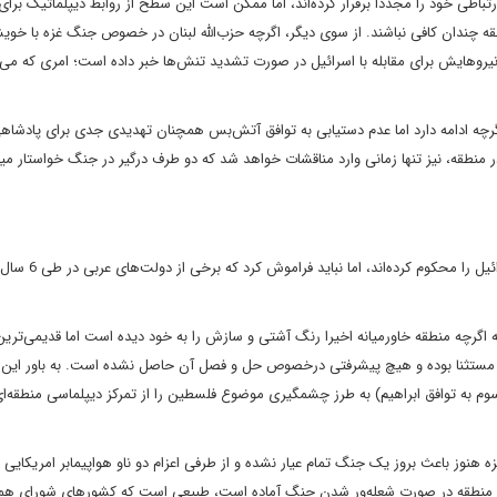
 ارتباطی خود را مجددا برقرار کرده‌‌اند، اما ممکن است این سطح از روابط دیپلماتیک برای
 چندان کافی نباشند. از سوی دیگر، اگرچه حزب‌‌الله لبنان در خصوص جنگ غزه با خویش
نیروهایش برای مقابله با اسرائیل در صورت تشدید تنش‌‌ها خبر داده است؛ امری که می‌‌ت
گرچه ادامه دارد اما عدم دستیابی به توافق آتش‌‌بس همچنان تهدیدی جدی برای پادشاه
ر منطقه، نیز تنها زمانی وارد مناقشات خواهد شد که دو طرف درگیر در جنگ خواستار میا
اگرچه کشورهای عربی در حال حاضر و به طور یک صدا اقدامات اسرائ
گرچه منطقه خاورمیانه اخیرا رنگ آشتی و سازش را به خود دیده است اما قدیمی‌‌ترین
ع مستثنا بوده و هیچ پیشرفتی درخصوص حل و فصل آن حاصل نشده است. به باور این 
وم به توافق ابراهیم) به طرز چشمگیری موضوع فلسطین را از تمرکز دیپلماسی منطقه‌‌ای
 غزه هنوز باعث بروز یک جنگ تمام عیار نشده و از طرفی اعزام دو ناو هواپیمابر امریکایی 
نیت منطقه در صورت شعله‌‌ور شدن جنگ آماده است، طبیعی است که کشورهای شورای هم