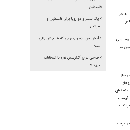
فلسطین
 به جز
یک بستر و دو رویا برای فلسطین و
بر
اسرائیل
آتش‌بس غزه و بحرانی که همچنان باقی
رویارویی
است
یان در
طرحی برای آتش‌بس غزه یا انتخابات
امریکا؟!
در حال
روهای
نطقه‌‌ای
 رئیسی،
 کردند. با
در مرحله