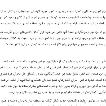
رهای شورای همکاری ضعیف بوده و بدون حضور امریکا اثرگذاری و موفقیت چندانی ندارد.
فا به درخواست آتش‌‌بس محدود کرده‌‌اند و همین امر حاکی از تاثیر و نفوذ کم آنها 
اخله در این مناقشه ندارند چرا که تنش‌‌ها هنوز به این منطقه تسری پیدا نکرده است.
 غزه نیز از دو نگرانی عمده آنها ناشی می‌‌شود: اول آنکه، کشورهای عربی نگرانند که 
در منطقه شود و دوم، اینکه دولت‌‌های عربی از خشم مردمان خود نسبت به کشتار غیرنظام
معی ممکن است همچون جرقه‌‌ای برای آغاز تظاهرات ضدحکومتی در این کشورها باشد.
) از آغاز جنگ غزه به عنوان یکی از موثرترین میانجی‌‌های منطقه ظاهر شده است. 
 برای آزادی تمام شهرک‌‌نشینان اسرائیلی که از زمان حمله هفتم اکتبر در اسارت نی
 این مدت، امیر قطر، شیخ تمیم بن حمد آل ثانی، نیز در راستای حل بحران غزه سفری م
 داده است. علاوه بر این، سران کشورهای عضو سازمان همکاری اسلامی، از جمله ابراهیم
ی که در 11 نوامبر در ریاض برگزار شد بر آتش‌‌بس فوری و ارائه بدون قید و شرط کمک‌‌های بشردوستانه به نوار غزه تاکید
رگیری گسترده‌‌تر در منطقه جلوگیری کرده یا به اسرائیل فشار چندانی وارد آورند.
 واسدا در توکیو، روابط و ائتلافات جدید شکل گرفته در منطقه نیاز به زمان داشته و هنوز 