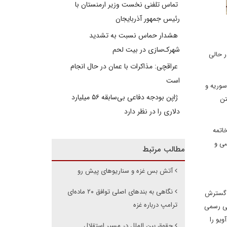
تماس تلفنی نخست وزیر ارمنستان با
رئیس جمهور آذربایجان
هشدار حماس نسبت به تشدید
شهرک‌سازی در بیت‌ لحم
ر حالی
عراقچی: مذاکرات با عمان در حال انجام
است
سوریه و
ژاپن بودجه دفاعی بی‌سابقه ۵۶ میلیارد
تن
دلاری را در نظر دارد
خاتمه
سی و
مطالب مرتبط
آتش بس غزه و سناریوهای پیش رو
نگاهی به بندهای اصلی توافق ۲۰ ماده‌ای
از گسترش
ترامپ درباره غزه
طی رسمی
ویو را
حقوق بین الملل در مسیر استقلال