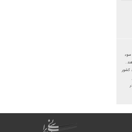
 سوء
هند۔
د کشور
ر