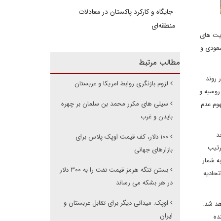
جایگاه و کارکرد پاکستان در معادلات
منطقه‌ای
دیت های
سعودی و
مطالب مرتبط
 روند
لزوم بازنگری روابط امریکا و عربستان
روسیه و
سیلی های مکرر محمد بن سلمان بر چهره
وم عدم
بایدن و غرب
حد
۱۰۰ دلار، کف قیمت اوپک پلاس برای
رتیب
بازارهای جهانی
ه شمار
بستن تنگه هرمز قیمت نفت را به ۳۰۰ دلار
قطع گاز طبیعی، اتحادیه
در هر بشکه می رساند
اوپک: میدانی دیگر برای تقابل عربستان و
هد شد.
ایران
ده