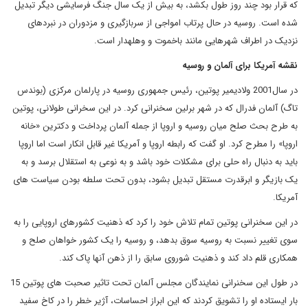
که قرار بود چند روز طول بکشد، به بیش از یک سال جنگ فرسایشی دیگر تبدیل
شده است. روسیه در حال پرتاب امواجی از سربازگیری و مزدوران در نبردهای
نزدیک در اطراف شهرهایی مانند باخموت و وهلهدار است.
نقشه آمریکا برای آلمان و روسیه
در سال2001 ولادیمیر پوتین، رئیس جمهوری روسیه در پارلمان مرکزی (بوندس
تاگ) آلمان فدرال که در شهر برلین سخنرانی کرد. در این سخرانی طولانی، پوتین
به طرح بحث صلح میان روسیه و اروپا از جمله آلمان پرداخت و دکترین «خانه
اروپا» را مطرح کرد. او گفت که رابطه اروپا و آمریکا غیر قابل انکار است اما اروپا
باید به دنبال راه حلی برای مشکلات خود باشد و به نوعی به استقلال برسد و به
یک بازیگر و ابرقدرت مستقل تبدیل بشود، بدون تحت سلطه بودن سیاست های
آمریکا.
در این سخنرانی پوتین تمام تلاش خود را کرد که ذهنیت کشورهای اروپایی را به
سوی تغییر نسبت به روسیه سوق بدهد، و روسیه را یک کشور خواهان صلح و
همکاری قلم داد کند و ذهنیت شوروی سابق را از ذهن آنها پاک کند.
در طول این سخنرانی نمایندگان مجلس آلمان تحت تاثیر صحبت های پوتین 15
بار ایستاده او را تشویق کردند که این ابراز احساسات، آژیر خطر را در کاخ سفید