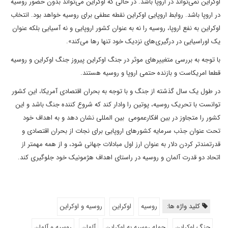
اوکراین نمی‌تواند در اروپا باشد. در حالی که اوکراین می‌تواند بدون حضور روسیه
در اروپا باشد. روابط اروپایی اوکراین نقطه عطفی برای روسیه خواهد بود. انتخاب
اوکراین به نفع اروپا، روسیه را نه به عنوان کشور اروپایی و نه آسیایی بلکه عنوان
یک اوراسیایی در درگیری‌های نزدیک خود تنها رها می‌کند».
با توجه به بررسی متغییرهای موثر در جنگ اوکراین پیروز جنگ اوکراین و روسیه
قطعا امریکاست و بازنده حتمی اروپا و روسیه هستند.
در طول یک سال گذشته از جنگ و با توجه به بحران اقتصادی آمریکا، این کشور
توانست با تحریک روسیه، پوتین را وادار کند که شروع کننده جنگ باشد و این
کشور را متجاوز در بین افکارعمومی بین المللی نشان دهد و به اهداف خود
تحت عنوان جذب سرمایه کشورهای اروپایی برای نجات از بحران اقتصادی و
قدرتمندتر کردن دلار به عنوان ارز اول مبادلات جهانی شود، و از همه مهمتر از
اتحاد دو قدرت آلمان و روسیه در راستای اهداف هژمونیک خود جلوگیری کند.
کلید واژه ها:
روسیه
اوکراین
روسیه و اوکراین
جنگ اوکراین
حمله روسیه به اوکراین
آلمان
روسیه و آلمان