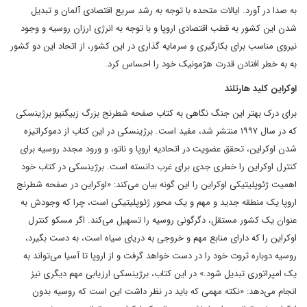
به صدا در آورد. ایالات متحده با توجه به رشد سریع اقتصادی آلمان و تبدیل
شدن این کشور به قطب اقتصادی اروپا و با توجه به انرژی ارزان روسیه و وجود
نیروی مناسب برای بکارگیری و سرمایه گذاری در این کشور، از اتحاد این دو کشور
به به خطر افتادن قدرت هژمونیک خود را احساس کرد.
اوکراین کلید هارتلند
برای درک بهتر این جنگ نگاهی به کتاب صفحه شطرنج بزرگ زبیگنیو برژینسکی
که در سال ۱۹۹۷ منتشر شد، مفید است. برژینسکی در این کتاب از دموکراتیزه
شدن اوکراین، تحقق عضویت در اتحادیه اروپا و ناتو، و ورود مجدد روسیه برای
کنترل اوکراین را خطری جدی برای غرب دانسته است. برژینسکی در کتاب خود
اهمیت ژئوپلیتیکی اوکراین را این گونه بیان می‌کند: «اوکراین در صفحه شطرنج
اروپا یک منطقه جدید و مهم و یک محور ژئوپلیتیکی است، چرا که وجودش به
عنوان یک کشور مستقل، دگرگونی روسیه را تسهیل می‌کند. اگر مسکو کنترل
اوکراین را که دارای منابع مهم و خروجی به دریای سیاه است، به دست بگیرد،
روسیه دوباره ثروت خود را در دست خواهد گرفت و از اروپا تا آسیا می‌تواند به
یک امپراتوری تبدیل شود.» در این کتاب، برژینسکی ارزیابی مهم دیگری نیز
انجام می‌دهد: «نکته مهمی که باید در نظر داشت این است که روسیه بدون