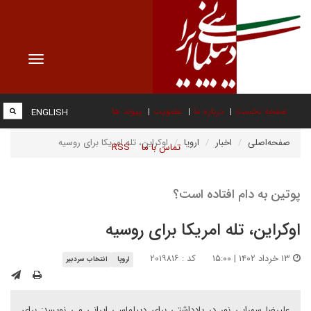
Toggle
vigation
صفحه نخست
درباره ما
عضویت
پیوند ها
ENGLISH
صفحه‌اصلی
اخبار
اروپا
اوکراین، تله امریکا برای روسیه
تماس با ما
RSS
پوتین به دام افتاده است؟
اوکراین، تله امریکا برای روسیه
۱۳ خرداد ۱۴۰۲ | ۱۵:۰۰
کد : ۲۰۱۹۸۱۶
اروپا
انتخاب سردبیر
علیرضا سهرابی نور در یادداشتی برای دیپلماسی ایرانی می نویسد: برای