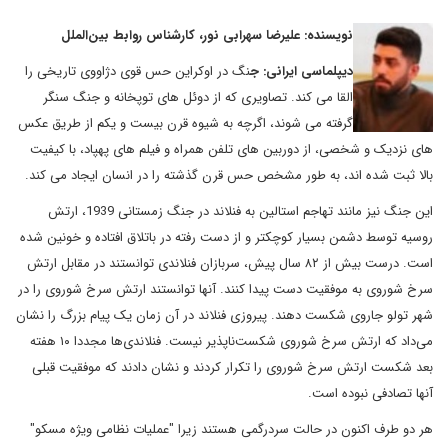
نویسنده: علیرضا سهرابی نور، کارشناس روابط بین‌الملل
دیپلماسی ایرانی: ج
نگ در اوکراین حس قوی دژاووی تاریخی را
القا می کند. تصاویری که از دوئل های توپخانه و جنگ سنگر
گرفته می شوند، اگرچه به شیوه قرن بیست و یکم از طریق عکس
های نزدیک و شخصی، از دوربین های تلفن همراه و فیلم های پهپاد، با کیفیت
بالا ثبت شده اند، به طور مشخص حس قرن گذشته را در انسان ایجاد می کند.
این جنگ نیز مانند تهاجم استالین به فنلاند در جنگ زمستانی 1939، ارتش
روسیه توسط دشمن بسیار کوچکتر و از دست رفته در باتلاق افتاده و خونین شده
است. درست بیش از ۸۲ سال پیش، سربازان فنلاندی توانستند در مقابل ارتش
سرخ شوروی به موفقیت دست پیدا کنند. آنها توانستند ارتش سرخ شوروی را در
شهر تولو جاروی شکست دهند. پیروزی فنلاند در آن زمان یک پیام بزرگ را نشان
می‌داد که ارتش سرخ شوروی شکست‌ناپذیر نیست. فنلاندی‌ها مجددا ۱۰ هفته
بعد شکست ارتش سرخ شوروی را تکرار کردند و نشان دادند که موفقیت قبلی
آنها تصادفی نبوده است.
هر دو طرف اکنون در حالت سردرگمی هستند زیرا "عملیات نظامی ویژه مسکو"