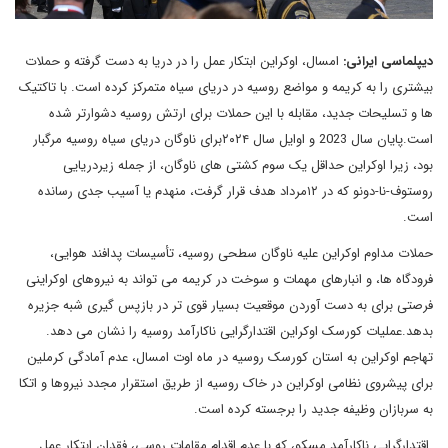
دیپلماسی ایرانی:
امسال، اوکراین ابتکار عمل را در دریا به دست گرفته و حملات
بیشتری را به کریمه و مواضع روسیه در دریای سیاه متمرکز کرده است. با تاکتیک
ها و تسلیحات جدید، مقابله با این حملات برای ارتش روسیه دشوارتر شده
است.پایان سال 2023 و اوایل سال ۲۰۲۴برای ناوگان دریای سیاه روسیه مرگبار
بود، زیرا اوکراین حداقل یک سوم کشتی های ناوگان، از جمله زیردریایی
روستوف-نا-دونو که در ۱۲مرداد هدف قرار گرفت، منهدم یا آسیب جدی رسانده
است.
حملات مداوم اوکراین علیه ناوگان سطحی روسیه، تأسیسات پدافند هوایی،
فرودگاه ها، و انبارهای مهمات و سوخت در کریمه می تواند به نیروهای اوکراینی
فرصتی برای به دست آوردن موقعیت بسیار قوی تر در بازپس گیری شبه جزیره
بدهد.عملیات کورسک اوکراین اقتدارگرایی ناکارآمد روسیه را نشان می دهد.
تهاجم اوکراین به استان کورسک روسیه در ماه اوت امسال، عدم آمادگی کرملین
برای پیشروی نظامی اوکراین در خاک روسیه از طریق استقرار مجدد نیروها و اتکا
به سربازان وظیفه جدید را برجسته کرده است.
اقتدارگرایی ناکارآمد مسکو، که با عدم اقدام مقامات روسی، فقدان ابتکار عمل