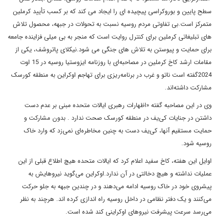
سطح پایین و بوروکراسی پیچیده ای را ایجاد می کند که بر کسب تأیید کرملین
متمرکز است.بی تفاوتی مردم روسیه نسبت به تحولات در جبهه، محصول تلاش
های تبلیغاتی کرملین برای کنترل روایت است که منجر به بی میلی فزاینده جامعه
برای حمایت و پیوستن به تلاش های جنگی می شود.نیکلای پاتروشف، یکی از
مقامات ارشد کاخ کرملین در مصاحبه‌ای با روزنامه ایزوستیا روسیه در 15 اوت
2024گفته است ناتو و غرب در برنامه‌ریزی برای تهاجم اوکراین به منطقه کورسک
مشارکت داشته‌اند.
وی در این مصاحبه گفته «اظهارات رهبری ایالات متحده مبنی بر عدم دست
داشتن در جنایات کی‌یف در منطقه کورسک صحت ندارد . بدون مشارکت و
حمایت مستقیم آنها، کی‌یف دست به چنین مخاطره‌ای نمی‌زد که وارد خاک
روسیه شود.
اوایل این هفته، کاخ سفید اعلام کرد که ایالات متحده هیچ اطلاع قبلی از این
عملیات نداشته و هیچ دخالتی در آن ندارد.اوکراین می‌گوید نیروهایش به
پیشروی خود در خاک روسیه ادامه می‌دهند و در چندین جبهه به جلو حرکت
می‌کنند و یک دفتر نظامی در داخل روسیه راه اندازی کرده اند. هرچند به نظر
می‌رسد سرعت پیشرفت نیروهای اوکراینی کند شده است.