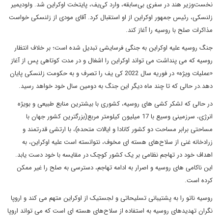
نخست‌وزیر هند در سفری بی‌سابقه، وارد کی‌یف، پایتخت اوکراین شد. ولودیمیر
زلنسکی، رئیس جمهور اوکراین از او استقبال کرد. آقای مودی از زلنسکی خواست
مذاکرات صلح با روسیه را آغاز کند.
جنگ روسیه علیه اوکراین به جنگی فرسایشی تبدیل شده است؛ بر خلاف انتظار
روسیه که می پنداشت می تواند اوکراین را اشغال و در مدت کوتاهی پس از آغاز
«عملیات ویژه» در فوریه سال 2022 کی یف را تصرف و به حکومت زلنسکی پایان
دهد.در حالی که تا چند ماه دیگر این جنگ به دومین سال خود خواهد رسید.
در حالی که لشکر کشی های روسیه، کشوری با بیشترین منابع طبیعی و بویژه
انرژی، سرزمینی وسیع با 17 میلیون کیلومتر مربع(بزرگترین کشور جهان با
مساحتی برابر مساحت دو کشور کانادا و ایالات متحده)، با ارتشی قدرتمند و
زرادخانه غنی از سلاح‌های هسته ای مخوف، نتوانسته است علیه اوکراین، به
اهداف خود در تهاجم نظامی بر یک کشور کوچک در مقایسه با خود دست یابد.
این ناکامی های روسیه و اصرار به ادامه تهاجم، دسترسی به صلح را غیر ممکن
کرده است.
روسیه ناتو را به پشتیبانی تسلیحاتی و لجستیک از اوکراین متهم می کند و اروپا
نگران تهدیدهای روسیه به استفاده از سلاح‌های هسته ای است که می تواند اروپا