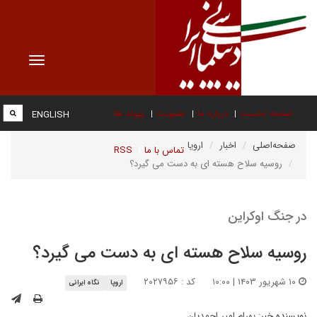
Toggle
vigation
صفحه نخست
درباره ما
عضویت
پیوند ها
ENGLISH
صفحه‌اصلی
اخبار
اروپا
تماس با ما
RSS
روسیه سلاح هسته ای به دست می گیرد؟
در جنگ اوکراین
روسیه سلاح هسته ای به دست می گیرد؟
۱۰ شهریور ۱۴۰۳ | ۱۰:۰۰
کد : ۲۰۲۷۹۵۶
اروپا
نگاه ایرانی
نویسنده خبر:
بهرام امیر احمدیان