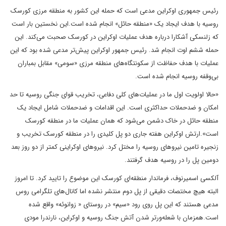
رئیس جمهوری اوکراین مدعی است که حمله این کشور به منطقه مرزی کورسک
روسیه با هدف ایجاد یک «منطقه حائل» انجام شده است.این نخستین بار است
که زلنسکی آشکارا درباره هدف عملیات اوکراین در کورسک صحبت می‌کند. این
حمله ششم اوت انجام شد. رئیس جمهور اوکراین پیش‌تر مدعی شده بود که این
عملیات با هدف حفاظت از سکونتگاه‌های منطقه مرزی «سومی» مقابل بمباران
بی‌وقفه روسیه انجام شده است.
«حالا اولویت اول ما در عملیات‌های کلی دفاعی، تخریب قوای جنگی روسیه تا حد
امکان و ضدحملات حداکثری است. این اقدامات و ضدحملات شامل ایجاد یک
منطقه حائل در خاک دشمن می‌شود که همان عملیات ما در منطقه کورسک
است».ارتش اوکراین هفته جاری دو پل کلیدی را در منطقه کورسک تخریب و
زنجیره تامین نیروهای روسیه را مختل کرد. نیروهای اوکراینی کمتر از دو روز بعد
دومین پل را در روسیه هدف گرفتند.
آلکسی اسمیرنوف، فرماندار منطقه‌ای کورسک این موضوع را تایید کرد. تا امروز
البته هیچ مختصات دقیقی از پل دوم منتشر نشده اما کانال‌های تلگرامی روس
مدعی هستند که این پل روی رود «سیم» در روستای « زوانوئه» واقع شده
است.همزمان با شعله‌ورتر شدن آتش جنگ روسیه و اوکراین، نارندرا مودی