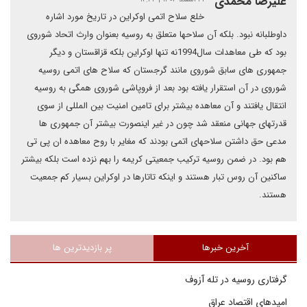
علیرضا محمدی
خلع سلاح اتمی اوکراین در تاریخ مورد اشاره
داوطلبانه نبود. بلکه آن سلاحها متعلق به روسیه بعنوان وارث اتحاد شوروی
بود که طی معاهدات سال1994نه تنها اوکراین بلکه قزاقستان و دیگر
جمهوری های سابق شوروی مانند گرجستان که سلاح های اتمی روسیه
شوروی در آن استقرار یافته بود بعد از فروپاشی شوروی همگی به روسیه
انتقال یافتند و آن معاهده بیشتر برای تامین امنیت بین المللی از سوی
قدرتهای جهانی منعقد شد چون در غیر اینصورت بیشتر آن جمهوری ها
مدعی حق داشتن سلاحهای اتمی بودند که مغایر با روح معاهده ان پی تی
هم بود. در ضمن روسیه ترکیب جمعیتی کریمه را بهم نزده است بلکه بیشتر
ساکنین آن روس تبار هستند و اینکه تاتارها در اوکراین بسیار کم جمعیت
هستند.
آخرین خبرها
پر بازدیدترین ها
گرفتاری روسیه در تله آزوف
امیدهای اقتصاد عراق