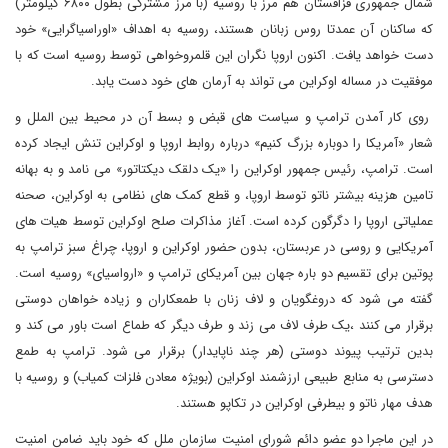
شمال جمهوری قزاقستان هم مرز با روسیه (با مرز مشترکی بطول ۶۸۰۰ کیلومتر)
که ساکنان آن عمدتا روس زبانان هستند، روسیه به اهداف «اوراسیاگرایی» خود
دست خواهد یافت. اکنون اروپا نگران این قلمروخواهی توسط روسیه است که با
موفقیت در مساله اوکراین می تواند به آرمان های خود دست یابد.
روی کار آمدن ترامپ و سیاست های قبض و بسط آن در محیط بین الملل و
شعار «آمریکا را دوباره بزرگ کنیم» درباره روابط اروپا و اوکراین تنش ایجاد کرده
است. ترامپ، رئیس جمهور اوکراین را «یک دلقک دیکتاتور» می نامد و به بهانه
تامین هزینه بیشتر ناتو توسط اروپا، و قطع کمک های نظامی به اوکراین، صحنه
عملیاتی اروپا را دگرگون کرده است. آغاز مذاکرات صلح اوکراین توسط هیات های
آمریکایی و روسی در عربستان، بدون حضور اوکراین و اروپا، چراغ سبز ترامپ به
پوتین برای تقسیم دو باره جهان بین آمریکای ترامپ و «ارواسیای» روسیه است.
گفته می شود که دروغگویان و لاف زنان با طمعکاران و زیاده خواهان دوستی
برقرار می کنند ،یک طرف لاف می زند و طرف دیگر که طماع است باور می کند و
بدین ترتیب پیوند دوستی (هر چند ناپایدار) برقرار می شود. ترامپ به طمع
دسترسی به منابع طبیعی ارزشمند اوکراین (بویژه معادن فلزات کمیاب) و روسیه با
هدف مهار ناتو و بیطرفی اوکراین در تکاپو هستند.
در این ماجرا دو عضو دائم شورای امنیت سازمان ملل که خود باید ضامن امنیت