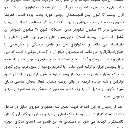
بیند. برای جامه عمل پوشاندن به این آرمان، نیاز به یک ایدئولوژی دارد که از دو
قرن پیشتر تا کنون بین اندیشمندان روسی مورد بحث بوده است. تعریف
قلمروی به نام «روسکی میر»(جهان روسی) که در بر گیرنده قلمرو اتحاد شوروی با
مساحتی برابر ۲۱ میلیون کیلومتر مربع است(که اکنون ۱۷ میلیون کیلومتر آن
شامل فدراسیون روسیه است). تئوریسین های روسی این قلمرو ادعایی را
«اوراسیا» می دانند و ایدئولوژی این دو قلمرو فرهنگی و جغرافیایی را
«نواوراسیاگرائی» می دانند که مهمترین مبلغ آن «اآکساندر دوگین» است که بین
ایران و ترکیه در رفت و آمد و تبلیغ است، تا جناح جنوبی و غربی قلمرو یاد شده
را با پیوستن ایران و ترکیه امن سازد. با تحریم روسیه از سوی غرب برای تجاوز
به خاک اوکراین به بهانه حمایت از روس تبارهای شرق اوکراین و اشغال شرق
اوکراین و شبه جزیره کریمه، در واقع روسیه بدنبال اشغال بخش ساحلی دریای
سیاه اوکراین و تبدیل آن به یک کشور محصور در خشکی در محاصره روسیه و
بلاروس است.
بعد از رسیدن به این اهداف نوبت بعدی سه جمهوری شوروی سابق در ساحل
بالتیک است که از دو سو توسط خاک اصلی روسیه و بخش برونگان آن (استان
کالینینگراد) تهدید می شود. با دستیابی به این قلمرو ها، آسیای مرکزی، بویژه