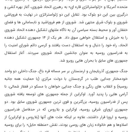
متحده آمریکا و «ژئواستراتژی قاره ای» به رهبری اتحاد شوروی، آغاز بهره کشی و
درگیری بین این دو بلوک بود. تقابل این دو ژئواستراتژی در نهایت به فروپاشی
شوروی و بلوک شرق منتهی شد. شوروی از هم فروپاشید و نابسامانی ها و فضای
خفقان آور و محیط بسته سیاسی آن به ناگاه ملتهای تشکیل دهنده اتحاد شوروی
را به خیزش و استقلال خواهی سوق داد. هر یک از ۱۴ جمهوری تشکیل دهنده
اتحاد، راه خود را دنبال و به استقلال دست یافتند و کرسی دائم شورای امنیت را
به فدراسیون روسیه به عنوان جانشین اتحاد شوروی سپردند. آغاز استقلال
جمهوری های سابق با بحران هایی روبرو شد.
جنگ جمهوری آذربایجان و ارمنستان بر سر مساله قره باغ، جنگ داخلی دو واحد
خودمختار جدایی طلب در گرجستان با دولت مرکزی (با حمایت همه جانبه
روسیه) و انقلاب های رنگی و جنگ جدایی خواهان با مسکو در قفقاز شمالی، نا
آرامی هایی را پدید آورد. اوکراین از جمله جمهوری های توسعه یافته شوروی
پس از فدراسیون روسیه، بزرگترین و قوی ترین جمهوری شوروی سابق بود. دو
جمهوری اروپای شرقی روسیه، اوکراین و بلاروس که در حدفاصل فدراسیون
روسیه و اروپا قرار داشتند، علاوه بر اینکه ملت های آنها (بلاروس و اوکراین) از
اسلاوها و هم خانواده زبان های روسی بودند، نقش «منطقه حایل» را برای روسیه