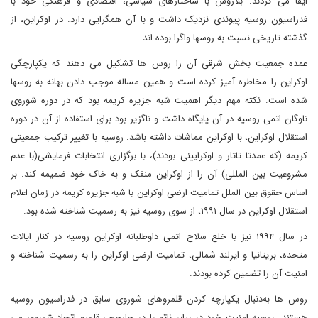
ایفا می کردند. بلاروس با ساختارهای سیاسی، اقتصادی و فرهنگی خود با
فدراسیون روسیه پیوندی نزدیک داشت و با آن همگرایی دارد. در اوکراین، از
گذشته تاریخی نسبت به روسها واگرا بوده اند.
عمده جمعیت بخش شرقی آن را روس ها تشکیل می دهند که یکپارچگی
اوکراین را مخاطره آمیز کرده است و همین مساله موجب دادن بهانه به روسها
شده است. نکته مهم دیگر اهمیت شبه جزیره کریمه بود که در دوره شوروی
ناوگان اتمی روسیه در آن پایگاه داشت و ناگزیر بود برای استفاده از آن در دوره
استقلال اوکراین، با اوکراین مماشات داشته باشد. روسیه با تغییر ترکیب جمعیتی
کریمه (که عمدتا تاتار و اوکرایینی بودند)، با برگزاری انتخابات فرمایشی(با عدم
مشروعیت بین المللی) آن را از اوکراین منفک و به خاک خود ضمیمه کند. بر
اساس حقوق بین الملل تمامیت ارضی اوکراین با شبه جزیره کریمه در زمان اعلام
استقلال اوکراین در سال ۱۹۹۱، از سوی روسیه نیز به رسمیت شناخته شده بود.
در سال ۱۹۹۴ نیز با خلع سلاح اتمی داوطلبانه اوکراین روسیه در کنار ایالات
متحده، بریتانیا و ایرلند شمالی، تمامیت ارضی اوکراین را به رسمیت شناخته و
امنیت آن را تضمین کرده بودند.
روس ها به‌دنبال یکپارچه کردن قلمروهای شوروی سابق در فدراسیون روسیه
هستند. روسیه امنیت خود در برابر ناتو را در چارچوب قلمرو اتحاد شوروی می