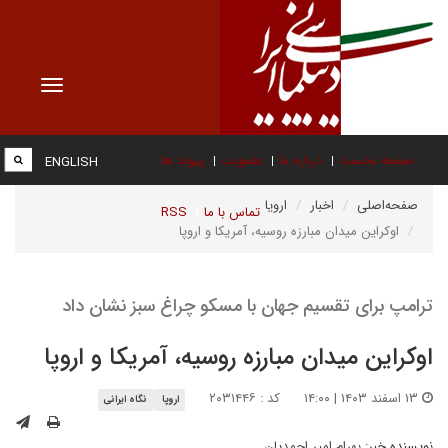
Toggle
vigation
صفحه نخست
درباره ما
عضویت
پیوند ها
ENGLISH
صفحه‌اصلی
اخبار
اروپا
تماس با ما
RSS
اوکراین میدان مبارزه روسیه، آمریکا و اروپا
ترامپ برای تقسیم جهان با مسکو چراغ سبز نشان داد
اوکراین میدان مبارزه روسیه، آمریکا و اروپا
۱۳ اسفند ۱۴۰۳ | ۱۴:۰۰
کد : ۲۰۳۱۴۴۶
اروپا
نگاه ایرانی
نویسنده خبر:
بهرام امیر احمدیان