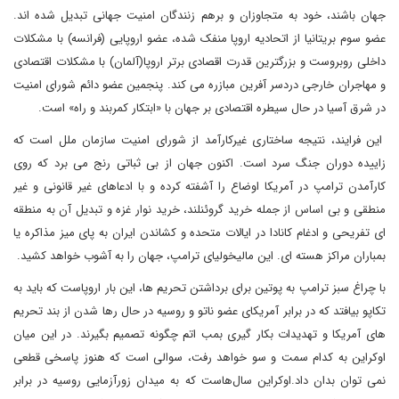
جهان باشند، خود به متجاوزان و برهم زنندگان امنیت جهانی تبدیل شده اند.
عضو سوم بریتانیا از اتحادیه اروپا منفک شده، عضو اروپایی (فرانسه) با مشکلات
داخلی روبروست و بزرگترین قدرت اقصادی برتر اروپا(آلمان) با مشکلات اقتصادی
و مهاجران خارجی دردسر آفرین مبازره می کند. پنجمین عضو دائم شورای امنیت
در شرق آسیا در حال سیطره اقتصادی بر جهان با «ابتکار کمربند و راه» است.
این فرایند، نتیجه ساختاری غیرکارآمد از شورای امنیت سازمان ملل است که
زاییده دوران جنگ سرد است. اکنون جهان از بی ثباتی رنج می برد که روی
کارآمدن ترامپ در آمریکا اوضاع را آشفته کرده و با ادعاهای غیر قانونی و غیر
منطقی و بی اساس از جمله خرید گروئنلند، خرید نوار غزه و تبدیل آن به منطقه
ای تفریحی و ادغام کانادا در ایالات متحده و کشاندن ایران به پای میز مذاکره یا
بمباران مراکز هسته ای. این مالیخولیای ترامپ، جهان را به آشوب خواهد کشید.
با چراغ سبز ترامپ به پوتین برای برداشتن تحریم ها، این بار اروپاست که باید به
تکاپو بیافتد که در برابر آمریکای عضو ناتو و روسیه در حال رها شدن از بند تحریم
های آمریکا و تهدیدات بکار گیری بمب اتم چگونه تصمیم بگیرند. در این میان
اوکراین به کدام سمت و سو خواهد رفت، سوالی است که هنوز پاسخی قطعی
نمی توان بدان داد.اوکراین سال‌هاست که به میدان زورآزمایی روسیه در برابر