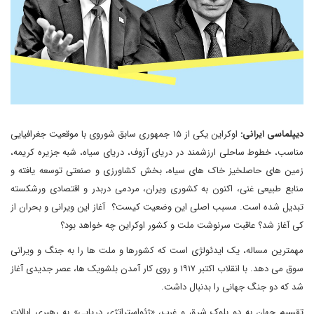
دیپلماسی ایرانی:
اوکراین یکی از ۱۵ جمهوری سابق شوروی با موقعیت جغرافیایی
مناسب، خطوط ساحلی ارزشمند در دریای آزوف، دریای سیاه، شبه جزیره کریمه،
زمین های حاصلخیز خاک های سیاه، بخش کشاورزی و صنعتی توسعه یافته و
منابع طبیعی غنی، اکنون به کشوری ویران، مردمی دربدر و اقتصادی ورشکسته
تبدیل شده است. مسبب اصلی این وضعیت کیست؟ آغاز این ویرانی و بحران از
کی آغاز شد؟ عاقبت سرنوشت ملت و کشور اوکراین چه خواهد بود؟
مهمترین مساله، یک ایدئولژی است که کشورها و ملت ها را به جنگ و ویرانی
سوق می دهد. با انقلاب اکتبر ۱۹۱۷ و روی کار آمدن بلشویک ها، عصر جدیدی آغاز
شد که دو جنگ جهانی را بدنبال داشت.
تقسیم جهان به دو بلوک شرق و غرب، «ژئواستراتژی دریایی» به رهبری ایالات