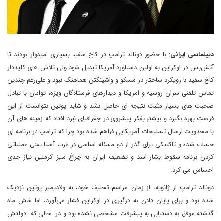
دیپلماسی ایرانی:
با حضور دونالد ترامپ در کاخ سفید بسیاری امیدوار بودند تا
آتش‌بس در اوکراین به اولین دستاورد آمریکا تبدیل شود ولی تلاش های کلیددار
کاخ سفید با رویکرد ساختار در مسکو و واشینگتن هماهنگ نبود و علی‌رغم چندین
تماس تلفنی سران روسیه و امریکا و دیدارهای فرستادگان ویژه، توامان با تبادل
صحبت های بسیار مثبت نتیجه ای حاصل نشد و شاید پوتین نتوانست از این
فرصت بهره بگیرد و بیشتر بفکر پیشروی در جغرافیای نبرد افتاد که زمینه های آن
با محدویت ارسال تسلیحات آمریکایی فراهم شده بود چرا که ترامپ در برنامه ای
حساب شده و تاکتیکی برای گذر از دو مسئله اساسی در غرب آسیا یعنی عملیاتی
کردن برنامه سقوط بشار اسد و تضعیف ایران به چراغ سبز کرملین نیاز جدی
احساس می کرد.
دونالد ترامپ از ژانویه، از زمان مراسم تحلیف خود، به ولادیمیر پوتین نزدیک
شده بود و برای پایان دادن به درگیری در اوکراین فشار می‌آورد، اما شش ماه
گذشته موفق به دستیابی به پیشرفت مشخصی نشده بود و در حالی که دولتش