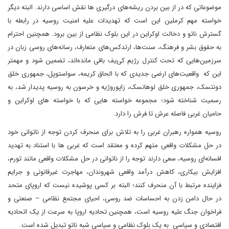
موضوعاتی که در از بین بردن ریشه‌های درگیری ها نقش اساسی دارند. البته دیگر
خواسته مهم کرملین این است که تهدیدات علیه امنیت روسیه در رابطه با
گسترش ناتو و دخالت اوکراین در این بلوک نظامی از بین برود. همچنین احترام
به حقوق بشر و فرهنگ، سنت‌ها، ارتدکس‌های متعارف، رسانه‌های روسی زبان در
سرزمین‌هایی که تحت کنترل رژیم کی‌یف باقی مانده‌اند، تضمین شود و مهمتر
این که واقعیت‌های ارضی جدیدی که با الحاق کریمه، سواستوپل، جمهوری خلق
دونتسک، جمهوری خلق لوهانسک، زاپوروژیه و خرسون به روسیه پدیدار شد، به
رسمیت شناخته شود؛ مجموعه خواسته هایی که با خواسته های اوکراین و
حامیان غربی فاصله عرش تا فرش را دارد.
روسیه همواره رهبران غربی را به تلاش برای منحرف کردن توجه از ناتوانی خود
در حل مشکلات واقعی متهم کرده و معتقد است که غربی ها با استناد به تهدید
افسانه‌ای روسیه، سعی دارند توجه را از ناتوانی در حل مشکلات واقعی مانند تورم،
افزایش بیکاری، کاهش درآمد واقعی شهروندان، مهاجرت غیرقانونی و جرایم
فزاینده مرتبط با آن منحرف کنند؛ البته بر کسی پوشیده نیست که اروپای متحد
در حال دامن زدن به احساسات ضد روسی، احیای مجتمع نظامی – صنعتی و
فراخوان جنگ علیه روسیه است، همچنین تحادیه اروپا به سرعت از یک اتحادیه
اقتصادی و سیاسی به یک بلوک نظامی و سیاسی شبه ناتو تبدیل شده است.