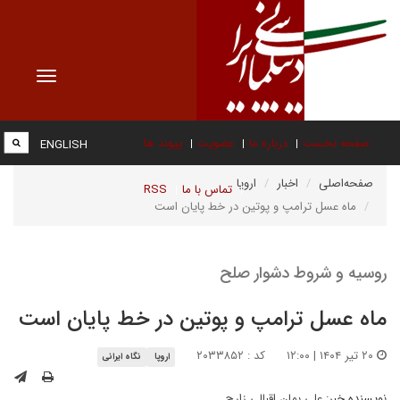
Toggle
vigation
صفحه نخست
درباره ما
عضویت
پیوند ها
ENGLISH
صفحه‌اصلی
اخبار
اروپا
تماس با ما
RSS
ماه عسل ترامپ و پوتین در خط پایان است
روسیه و شروط دشوار صلح
ماه عسل ترامپ و پوتین در خط پایان است
۲۰ تیر ۱۴۰۴ | ۱۲:۰۰
کد : ۲۰۳۳۸۵۲
اروپا
نگاه ایرانی
نویسنده خبر:
علی بمان اقبالی زارچ