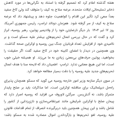
هفته گذشته اعلام کرد که تصمیم گرفته با استناد به نگرانی‌ها در مورد کاهش
ذخایر تسلیحاتی ایالات متحده، عرضه سلاح به کیف را متوقف کند ولی کاخ سفید
بعداً سعی کرد تأثیر این اقدام را کم‌اهمیت جلوه دهد و پیشنهاد داد که عرضه
سلاح به کیف از سر گرفته شود. هم‌زمان دونالد ترامپ، رئیس جمهوری آمریکا،
روز ۱۷ تیر ۱۴۰۴ بار دیگر نارضایتی خود را از ولادیمیر پوتین، رهبر روسیه، ابراز
کرد و گفت که در حال بررسی اعمال تحریم‌های بیشتر علیه مسکو است و بر
ناامیدی خود از افزایش تعداد قربانیان جنگ بین روسیه و اوکراین صحه گذاشت.
وی همچنین در دیدار با اعضای کابینه خود در کاخ سفید گفت اگر حقیقت را
بخواهید، پوتین حرف‌های بی‌معنی زیادی به ما می‌زند. او همیشه خیلی خوب
است، اما این هیچ معنایی ندارد. ترامپ اطمینان داد که لایحه سنا با هدف اعمال
تحریم‌های جدید علیه روسیه را با دقت بسیار مطالعه خواهد کرد.
در سوی دیگر منازعه وزیر امور خارجه روسیه می گوید که مسکو همچنان پذیرای
راه‌حل دیپلماتیک برای مناقشه اوکراین است، اما مذاکرات باید بر صلح پایدار
متمرکز باشد، نه آتش‌بس. سرگئی لاوروف می افزاید که روسیه اصرار دارد که
پیمان صلح با اوکراین شرایطی مانند غیرنظامی‌سازی و نازی‌زدایی از کشور را
شامل باشد و این پیمان همچنین باید دربرگیرنده انصراف از تمام اقدامات قانونی
علیه روسیه، لغو تحریم‌ها و بازگرداندن اموال مصادره شده به مسکو باشد؛