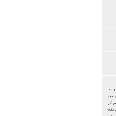
دولت
 افکار
ر کار
سفانه