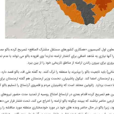
 معاون اول کمیسیون «همکاری کشورهای مستقل مشترک المنافع» تصریح کرده باکو م
نها نیازی به شاهد اضافی برای کشتار ارامنه ندارند! وی افزوده باکو می تواند با عدم ت
 برای بیرون راندن ارامنه از مناطق تاریخی خود را از بین ببرد.
ی) باید تابعیت باکو را بپذیرند یا منطقه را ترک کنند. به گفته علی اف، باکو قصد دارد د
ن و ارمنستان امضا کند. نیکول پاشینیان، نخست وزیر ارمنستان هم گفته ارمنستان برای 
دست بردارد. زاتولین معتقد است که پاشینیان مردم و قلمروی آرتساخ را تسلیم باکو 
لین هم تصریح کرده اقدام بعدی در ارتساخ امتناع روسیه از تمدید مدت حضور نیروهای 
رجی حاضر نباشند که ببینند چگونه باکو ارامنه را اخراج می کند، تحت فشار قرار می دهد 
، زیرا باکو در حال حاضر وعده های خود در مورد خودمختاری منطقه مورد مناقشه را رد