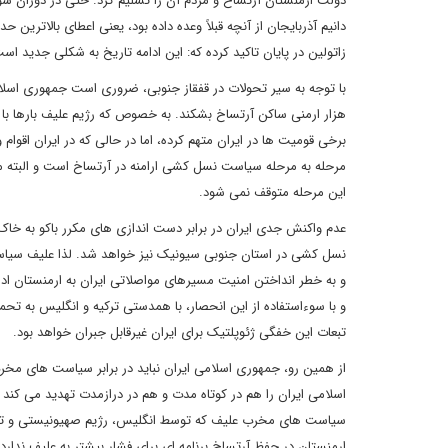
دولت ارمنستان آرتساخ و مردم آن را تسلیم کرد. حتی در دوران شو
دانیم آذربایجان از آنچه قبلاً وعده داده بود، یعنی اعطای بالاترین 
زاتولین در پایان تاکید کرده که: این ادامه تاریخ به شکلی جدید ا
هزار ارمنی ساکن آرتساخ بشکند. به خصوص که رژیم علیف بارها با 
برخی قومیت ها در ایران متهم کرده، اما در حالی که در ایران اقوام 
این مرحله متوقف نمی شود.
عدم واکنش جدی ایران در برابر دست اندازی های مکرر باکو به خا
نسل کشی در استان جنوبی سیونیک نیز خواهد شد‌. لذا علیف سیاس
و به خطر انداختن امنیت مسیرهای مواصلاتی ایران به ارمنستان ادام
و با سوءاستفاده از این انحصار، با همدستی ترکیه و انگلیس به ت
تبعات این خفگی ژئوپلتیک برای ایران غیرقابل جبران خواهد بود.
از همین رو، جمهوری اسلامی ایران نباید در برابر سیاست های مخ
اسلامی ایران را هم در کوتاه مدت و هم در درازمدت تهدید می کند
سیاست های مخرب علیف که توسط انگلیس، رژیم صهیونیستی و ترکی
ارمنستان در حفظ آرتساخ برنامه ای برای فشار بیشتر به علیف ندا