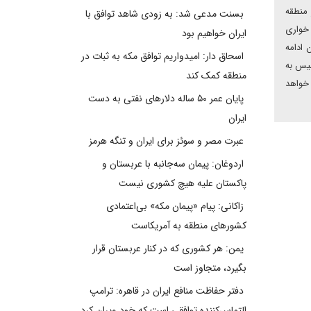
 منطقه
بسنت مدعی شد: به زودی شاهد توافق با
 خواری
ایران خواهیم بود
 ادامه
اسحاق دار: امیدواریم توافق مکه به ثبات در
لیس به
منطقه کمک کند
 خواهد
پایان عمر ۵۰ ساله دلارهای نفتی به دست
ایران
عبرت مصر و سوئز برای ایران و تنگه هرمز
اردوغان: پیمان سه‌جانبه با عربستان و
پاکستان علیه هیچ کشوری نیست
زاکانی: پیام «پیمان مکه» بی‌اعتمادی
کشورهای منطقه به آمریکاست
یمن: هر کشوری که در کنار عربستان قرار
بگیرد، متجاوز است
دفتر حفاظت منافع ایران در قاهره: ترامپ
التماس‌کننده توافقی است که خود ویران کرد