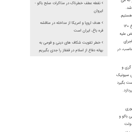
 که می
نقطه عطف خطرناک در مذاکرات صلح باکو -
 شد.
ایروان
 هستیم.
هدف اروپا و امریکا از مداخله در مناقشه
با توجه به سیر تحولات در قفقاز جنوبی، ضروری است جمهوری اسلامی ایران سکوت خود در برابر توطئه باکو برای نسل کشی و پاکسازی قومی قریب الوقوع ۱۲۰
قره باغ، ایران است
یض علیه
اجرای
خطر تقویت شکاف های دینی و قومی به
دریافت پاسخ مناسب، در
بهانه دفاع از اسلام در قفقاز را جدی بگیریم
گری و
ی سیونیک
دست بگیرد
دازد.
وری
 باکو و
دولت
ی بر