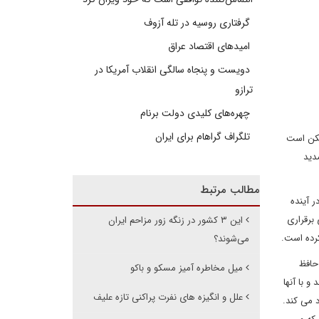
گرفتاری روسیه در تله آزوف
امیدهای اقتصاد عراق
دویست و پنجاه سالگی انقلاب آمریکا در
ترازو
چهره‌های کلیدی دولت برنام
تلگراف گراهام برای ایران
مکن است
مدید
مطالب مرتبط
ر آینده
برقراری
این ۳ کشور در زنگه زور مزاحم ایران
کرده است.
می‌شوند؟
حافظ
میل مخاطره آمیز مسکو و باکو
و با آنها
علل و انگیزه های نفرت پراکنی تازه علیف
 می کند.