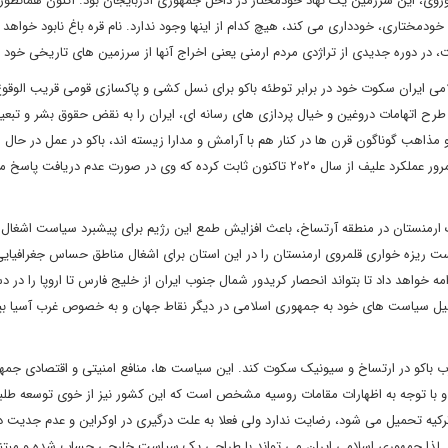
روی، این سرزمین یک نهاد خودمختار در داخل جمهوری آذربایجان بود. اکنون همانطور
حد خودمختاری، خودداری می کند، هیچ کدام از اینها وجود ندارد. نام قره باغ نابود خواهد
ست، در دوره جدیدی از تراژدی مردم ارمنی یعنی اخراج آنها از سرزمین های تاریخی خود
طرح اتهامات دروغین و خیال پردازی های رسانه ای، ایران را به نقض حقوق بشر و تبع
و مذاهب گوناگون قرن ها در کنار هم با آرامش و مدارا زیسته اند، باکو در عمل در حال 
مرحله به مرحله سیاست نسل کشی ارامنه در آرتساخ است و البته مرور عملکرد علیف از سال ۲۰۲۰ تاکنون ثابت کرده که وی در صورت عدم 
ک ارمنستان در منطقه آرتساخ، باعث افزایش طمع این رژیم برای پیشبرد سیاست اشغال 
ت ریزه خواری قلمروی ارمنستان را در این استان برای اشغال مناطق حساس جغرافیای
ه خواهد داد تا بتواند انحصار کریدور شمال جنوب ایران از خلیج فارس تا اروپا را در 
حمیل سیاست های خود به جمهوری اسلامی در دیگر نقاط جهان و به خصوص غرب آسیا بپر
رب باکو در ارتساخ و سیونیک سکوت کند. این سیاست ها، منافع امنیتی و اقتصادی جمه
 و با توجه به اظهارات مقامات روسیه مشخص است که این کشور نیز از خوی توسعه طلبی
ه تحمیل می شود، رضایت ندارد ولی فعلا به علت درگیری در اوکراین و عدم جدیت 
رد. لذا جمهوری اسلامی ایران می تواند با طراحی یک سیاست خارجی حساب شده و مبتن