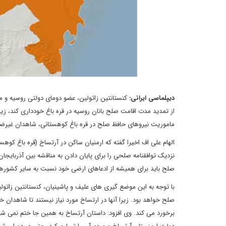
دیپلماسی ایرانی:
کنستانتین زاتولین، عضو دومای دولتی روسیه و
از تمدید مدت اقامت صلح بانان روسیه در قره باغ خودداری کند، زیرا آ
ماموریت نیروهای حافظ صلح در قره باغ کوهستانی، شاهدان غیرضروری
الهام علی اف اخیرا گفته که ارمنیان ساکن در آرتساخ (قره باغ کوهستان
نزدیک توافقنامه صلحی را برای پایان دادن به مناقشه بین آذربایجا
صلح باید برای همیشه از ادعاهای ارضی خود نسبت به سایر کشورها 
با توجه به این موضع گیری های علیف و پاشینیان، کنستانتین زاتو
صلح خواهد بود. زیرا آنها در ارتساخ مورد نیاز نیستند تا شاهدان خا
برخورد می کند. وی افزود: داستان آرتساخ به همین جا ختم نمی شود