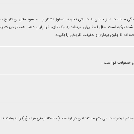
زندگی مسالمت امیز جمعی باعث بانی تحریف تجاوز کشتار و....میشود مثال ان تاریخ بس
شده ترکیه است .حال فقط ایران میتواند به ترک تازی انها پایان دهد .همه توجیهات پانت
گرفته اند تا جلوی بیداری و حقیقت تاریخی را بگیرند
ی خذعبلات تو است .
از آقای احسان موحدیان که کارشناس هستند برای بار چندم درخواست می کنم مستندشان درباره عدد ( ۱۲۰۰۰۰ ارمنی قره باغ ) را ب