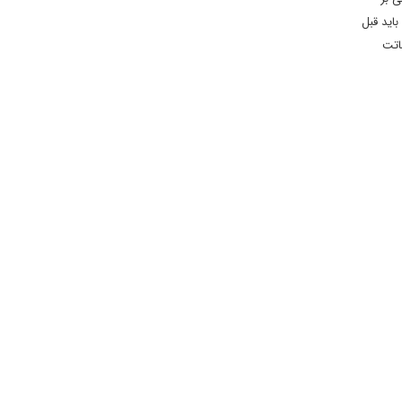
اید قبل
اتت