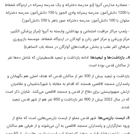
- مصادره مدارس آنروا (دو مدرسه دخترانه و یک مدرسه پسرانه در اردوگاه شعفاط
با 1200 دانش‌آموز، مدرسه پسرانه وادی الجوز با 150 دانش‌آموز، مدرسه دخترانه
سلوان با 100 دانش‌آموز، مدرسه دخترانه صور باهر با 350 دانش‌آموز).
- پلمپ مراکز مراقبت اجتماعی و بهداشتی وابسته به آنروا (مرکز پزشکی الکبیر،
مرکز ورزشی و مرکز امور زنان و کودکان در اردوگاه شعفاط، موسسه بازپروری
حرفه‌ای کفر عقب و بخش مراقبت‌های آوارگان در محله باب الساهره)
4ـ بازداشت‌ها و تبعیدها:
ادامه بازداشت و تبعید فلسطینیان که شامل ده‌ها نفر
از ساکنان قدس بوده است.
بازداشت و تبعید بیش از 300 نفر از ساکنان قدس که هدف اصلی هم نگهبانان و
پاسداران مسجد الاقصی هستند که اقدام به مقابله با شهرک‌نشینان و نظامیان
ارتش صهیونیستی برای دفاع از قدس و مسجد الاقصی می‌کنند. شایان ذکر است
که در سال 2022 بیش از 900 نفر بازداشت و 850 نفر هم از شهر قدس تبعید
شدند.
5ـ ایست بازرسی‌ها:
شهر قدس مملو از ایست بازرسی‌هایی است که مانع از
ورود نمازگزاران و پاسداران مسجد الاقصی به آن می‌شوند و از طرفی هم ساکنان
قدس را تحت فشار قرار می‌دهند که تعداد این ایست بازرسی‌ها بیش از 65 مورد