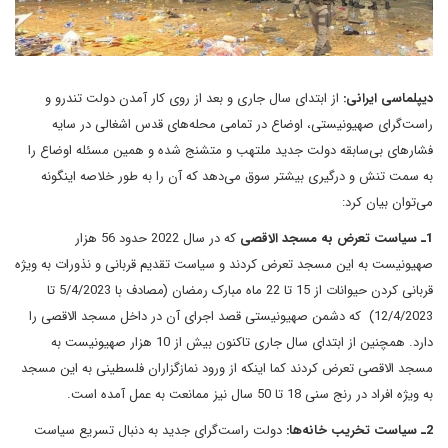
دیپلماسی ایرانی:
از ابتدای سال جاری و بعد از روی کار آمدن دولت تندرو و
راست‌گرای صهیونیستی، اوضاع در تمامی محله‌های قدس اشغالی در سایه
فشارهای بی‌سابقه دولت جدید ملتهب و متشنج شده و همین مسئله اوضاع را
به سمت تنش و درگیری بیشتر سوق می‌دهد که آن را به طور خلاصه اینگونه
می‌توان بیان کرد:
1ـ سیاست تعرض به مسجد الاقصی
که در سال 2022 حدود 56 هزار
صهیونیست به این مسجد تعرض کردند و سیاست تقدیم قربانی و نذورات به ویژه
قربانی کردن حیوانات از 15 تا 22 ماه مبارک رمضان (مصادف با 5/4/2023 تا
12/4/2023) که دشمن صهیونیستی قصد اجرای آن در داخل مسجد الاقصی را
دارد. همچنین از ابتدای سال جاری تاکنون بیش از 10 هزار صهیونیست به
مسجد الاقصی تعرض کردند کما اینکه از ورود نمازگزاران فلسطینی به این مسجد
به ویژه افراد در رنج سنی 18 تا 50 سال نیز ممانعت به عمل آمده است.
2ـ سیاست تخریب خانه‌ها:
دولت راست‌گرای جدید به دنبال تسریع سیاست