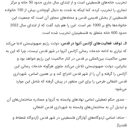
تخریب خانه‌های فلسطینی است و از ابتدای سال جاری حدود 50 خانه و مرکز
تجاری را تخریب کرده، کما اینکه به شدت به دنبال کوچاندن بیش از 150 خانواده
فلسطینی از بخش قدیمی قدس و محله‌های مجاور آن است که جمعیت این
خانواده‌ها بالغ بر 1000 نفر است. این را هم باید گفت که از ابتدای سال 2022
حدود 600 خانه متعلق به فلسطینیان تخریب شده است.
3ـ توقف فعالیت‌های آژانس آنروا در قدس:
دولت رژیم صهیونیستی ادعا می‌کند
که نیازی به ادامه خدمات رسانی آژانس آنروا در شهر قدس نیست، چرا که این به
معنی حاکمیت بین‌المللی بر قدس در کنار حاکمیت این رژیم خواهد بود و
بنابراین، دولت صهیونیستی تلاش می‌کند جلوی هرگونه خدمات رسانی این
آژانس را گرفته و آن را از شهر قدس اخراج کند و بر همین اساس، شهرداری
قدس اشغالی طرحی را برای این منظور در پیش گرفته که شامل این موارد
می‌شود:
- صدور حکم تعطیلی تمامی نهادهای وابسته به آنروا و مصادره ساختمان‌های آن
و تبدیل آن به ساختمان‌های وابسته به شهرداری قدس اشغالی.
- حذف اسامی اردوگاه‌های آوارگان فلسطینی در شهر قدس (اردوگاه شعفاط و
قلندیا).