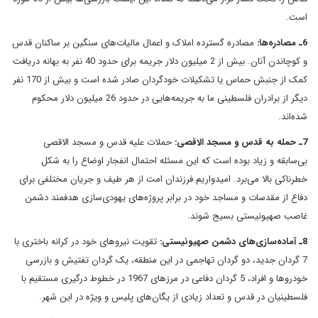
است.
6ـ مصادره‌ها:
مصادره گسترده املاک و اعمال مالیات‌های سنگین بر ساکنان قدس
و کوچاندن آنان. بیش از 2 میلیون دلار جریمه برای حدود 40 نفر به بهانه دریافت
کمک از جنبش حماس یا تشکیلات خودگردان صادر شده است و بیش از 170 نفر
دیگر از برادران فلسطینی ما به جریمه‌هایی در حدود 26 میلیون دلار محکوم
شده‌اند.
7ـ حمله به قدس و مسجد الاقصی:
حملات علیه قدس و مسجد الاقصی
بی‌سابقه و زیاد بوده است که این مسئله احتمال انفجار اوضاع را به شکل
خطرناکی بالا می‌برد. امیدواریم فرزندان امت از هر طیف و جریان مختلفی برای
دفاع از مقدسات و مساجد خود در برابر پروژه‌های یهودی‌سازی هدفمند دشمن
غاصب صهیونیستی بسیج شوند.
8ـ آماده‌سازی‌های دشمن صهیونیستی:
تقویت نیروهای خود در کرانه باختری با
7 گردان جدید، دو گردان تهاجمی در این منطقه، یک گردان تفتیش و بازرسی
خودروها و افراد، 5 گردان دفاعی در مرزهای 1967 در خطوط درگیری مستقیم با
فلسطینیان در قدس و تعداد زیادی از یگان‌های پلیس و ویژه در این شهر.