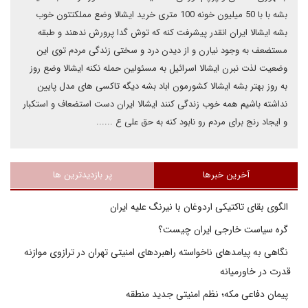
بشه با با 50 میلیون خونه 100 متری خرید ایشالا وضع مملکتتون خوب
بشه ایشالا ایران انقدر پیشرفت کنه که توش گدا پرورش ندهند و طبقه
مستضعف به وجود نیارن و از دیدن درد و سختی زندگی مردم توی این
وضعیت لذت نبرن ایشالا اسرائیل به مسئولین حمله نکنه ایشالا وضع روز
به روز بهتر بشه ایشالا کشورمون اباد بشه دیگه تاکسی های مدل پایین
نداشته باشیم همه خوب زندگی کنند ایشالا ایران دست استضعاف و استکبار
و ایجاد رنج برای مردم رو نابود کنه به حق علی ع ......
آخرین خبرها
پر بازدیدترین ها
الگوی بقای تاکتیکی اردوغان با نیرنگ علیه ایران
گره سیاست خارجی ایران چیست؟
نگاهی به پیامدهای ناخواسته راهبردهای امنیتی تهران در ترازوی موازنه
قدرت در خاورمیانه
پیمان دفاعی مکه؛ نظم امنیتی جدید منطقه