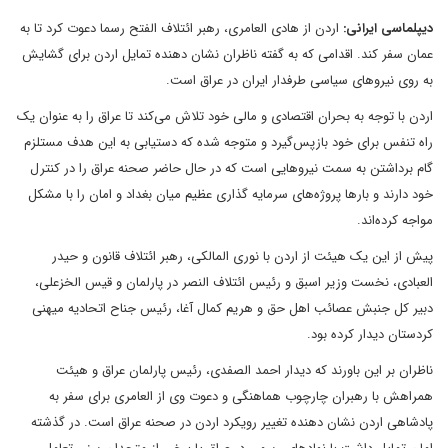
دیپلماسی ایرانی:
اردن از هادی العامری، رهبر ائتلاف الفتح رسما دعوت کرد تا به
عمان سفر کند. اقدامی که به گفته ناظران نشان دهنده تمایل اردن برای گشایش
به روی نیروهای سیاسی طرفدار ایران در عراق است.
اردن با توجه به بحران اقتصادی و مالی خود تلاش می‌کند تا عراق را به عنوان یک
راه تنفس برای خود بازپس‌گیرد و متوجه شده که دستیابی به این هدف مستلزم
گام برداشتن به سمت نیروهایی است که در حال حاضر صحنه عراق را در کنترل
خود دارند و بارها پروژه‌های سرمایه گذاری عظیم میان بغداد و امان را با مشکل
مواجه کرده‌اند.
پیش از این یک هیئت از اردن با نوری المالکی، رهبر ائتلاف قانون و حیدر
العبادی، نخست وزیر اسبق و رئیس ائتلاف النصر در پارلمان و قیس الخزعلی،
دبیر کل جنبش عصائب اهل حق و هریم کمال آغا، رئیس جناح اتحادیه میهنی
کردستان دیدار کرده بود.
ناظران بر این باورند که دیدار احمد الصفدی، رئیس پارلمان عراق و هیئت
همراهش با رهبران چارچوب هماهنگی و دعوت وی از العامری برای سفر به
پادشاهی اردن نشان دهنده تغییر رویکرد اردن در صحنه عراق است. در گذشته