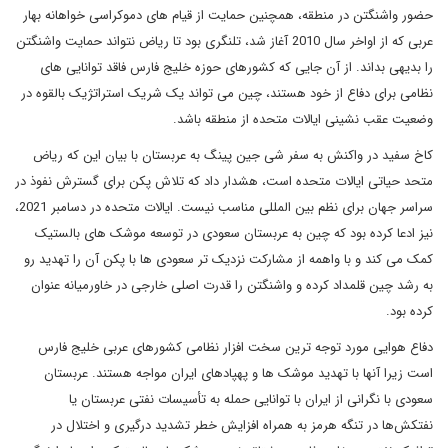
حضور واشنگتن در منطقه، همچنین حمایت از قیام های دموکراسی خواهانه بهار
عربی که از اواخر سال 2010 آغاز شد، تلنگری بود تا ریاض نتواند حمایت واشنگتن
را بدیهی بداند. از آن جایی که کشورهای حوزه خلیج فارس فاقد توانایی های
نظامی برای دفاع از خود هستند، چین می تواند یک شریک استراتژیک بالقوه در
وضعیت عقب نشینی ایالات متحده از منطقه باشد.
کاخ سفید در واکنش به سفر شی جین پینگ به عربستان با بیان این که ریاض
متحد حیاتی ایالات متحده است، هشدار داد که تلاش پکن برای گسترش نفوذ در
سراسر جهان برای نظم بین المللی مناسب نیست. ایالات متحده در دسامبر 2021،
نیز ادعا کرده بود که چین به عربستان سعودی در توسعه موشک های بالستیک
کمک می کند و با واهمه از مشارکت نزدیک تر سعودی ها با پکن آن را تهدید رو
به رشد چین قلمداد کرده و واشنگتن را قدرت اصلی خارجی در خاورمیانه عنوان
کرده بود.
دفاع هوایی مورد توجه ترین سخت افزار نظامی کشورهای عربی خلیج فارس
است زیرا آنها با تهدید موشک ها و پهپادهای ایران مواجه هستند. عربستان
سعودی با نگرانی از ایران با توانایی حمله به تأسیسات نفتی عربستان یا
نفتکش‌ها در تنگه هرمز به همراه افزایش خطر تشدید درگیری و اختلال در