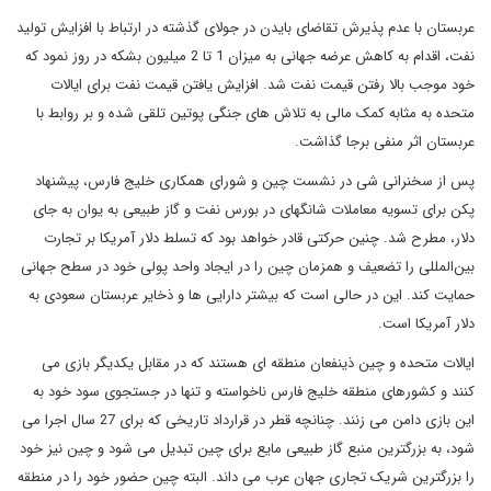
عربستان با عدم پذیرش تقاضای بایدن در جولای گذشته در ارتباط با افزایش تولید
نفت، اقدام به کاهش عرضه جهانی به میزان 1 تا 2 میلیون بشکه در روز نمود که
خود موجب بالا رفتن قیمت نفت شد. افزایش یافتن قیمت نفت برای ایالات
متحده به مثابه کمک مالی به تلاش های جنگی پوتین تلقی شده و بر روابط با
عربستان اثر منفی برجا گذاشت.
پس از سخنرانی شی در نشست چین و شورای همکاری خلیج فارس، پیشنهاد
پکن برای تسویه معاملات شانگهای در بورس نفت و گاز طبیعی به یوان به جای
دلار، مطرح شد. چنین حرکتی قادر خواهد بود که تسلط دلار آمریکا بر تجارت
بین‌المللی را تضعیف و همزمان چین را در ایجاد واحد پولی خود در سطح جهانی
حمایت کند. این در حالی است که بیشتر دارایی ها و ذخایر عربستان سعودی به
دلار آمریکا است.
ایالات متحده و چین ذینفعان منطقه ای هستند که در مقابل یکدیگر بازی می
کنند و کشورهای منطقه خلیج فارس ناخواسته و تنها در جستجوی سود خود به
این بازی دامن می زنند. چنانچه قطر در قرارداد تاریخی که برای 27 سال اجرا می
شود، به بزرگترین منبع گاز طبیعی مایع برای چین تبدیل می شود و چین نیز خود
را بزرگترین شریک تجاری جهان عرب می داند. البته چین حضور خود را در منطقه