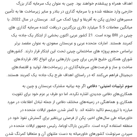
اهداف همراه و پیشقدم خواهند بود. چین به عنوان یک سرمایه گذار بزرگ
خارجی وارد منطقه شده و با سرمایه گذاری در بنادر و سایر زیرساخت ها به تأمین
مسیرهای تجاری پکن به آفریقا و اروپا کمک می کند. عربستان در سال 2022، با
میانگین معاملات 5.5 میلیارد دلاری بزرگترین دریافت کننده سرمایه گذاری های
چینی در BRI بوده است. 21 کشور عربی اکنون بخشی از ابتکار یک جاده- یک
کمربند هستند. امارات متحده عربی و عربستان سعودی به عنوان مقصد برتر
براساس حجم پروژه های ساختمانی چینی تحت این ابتکار قرار دارند. کشورهای
شورای همکاری خلیج فارس برای چین بازارهایی برای انواع کالا، قراردادهای
ساخت و ساز و فرصت‌های سرمایه‌گذاری در زیرساخت‌ها، تولید و اقتصادهای
دیجیتال فراهم می‌کنند که در راستای اهداف طرح یک جاده- یک کمربند هستند.
سوم ترتیبات امنیتی- دفاعی
اگر چه بیانیه مشترک عربستان و چین به
همکاری‌های دفاعی جدیدی اشاره نکرده، اما دو طرف بر عزم خود برای تقویت
همکاری و هماهنگی در زمینه‌های مختلف دفاعی از جمله تبادل اطلاعات در مورد
مبارزه با تروریسم تاکید داشته اند. با کمتر شدن حضور ایالات متحده در
خاورمیانه طی سال‌های اخیر، پکن از فرصتی بی‌نظیر برای گسترش نفوذ خود در
منطقه استفاده کرده است. دکترین باراک اوباما، رئیس جمهور ایالات متحده در
سپردن سرنوشت کشورهای خاورمیانه به دست ملتهای آن و متعاقبا کمرنگ شدن