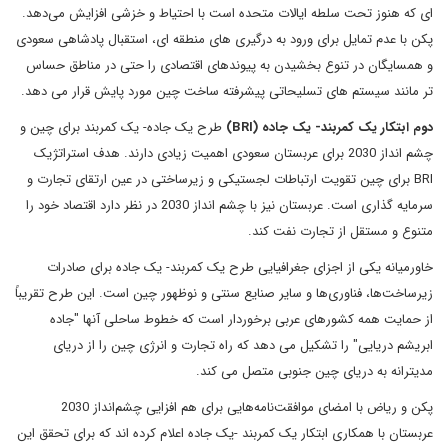
ای که هنوز تحت سلطه ایالات متحده است با احتیاط و خزشی افزایش می‌دهد.
پکن با عدم تمایل برای ورود به درگیری های منطقه ای، استقبال پادشاهی سعودی
و همسایگان در تنوع بخشیدن به پیوندهای اقتصادی را حتی در مناطق حساس
تر مانند سیستم های تسلیحاتی پیشرفته ساخت چین مورد پایش قرار می دهد.
دوم ابتکار یک کمربند- یک جاده (BRI)
طرح یک جاده- یک کمربند برای چین و
چشم انداز 2030 برای عربستان سعودی اهمیت زیادی دارند. هدف استراتژیک
BRI برای چین تقویت ارتباطات لجستیکی و زیرساختی در عین ارتقای تجارت و
سرمایه گذاری است. عربستان نیز با چشم انداز 2030 در نظر دارد اقتصاد خود را
متنوع و مستقل از تجارت نفت کند.
خاورمیانه یکی از اجزای جغرافیایی طرح یک کمربند- یک جاده برای صادرات
زیرساخت‌ها، فناوری‌ها و سایر صنایع سنتی و نوظهور چین است. این طرح تقریباً
از حمایت همه کشورهای عربی برخوردار است که خطوط ساحلی آنها "جاده
ابریشم دریایی" را تشکیل می دهد که راه تجارت و انرژی چین را از دریای
مدیترانه به دریای چین جنوبی متصل می کند.
پکن و ریاض با امضای موافقت‌نامه‌هایی برای هم افزایی چشم‌انداز 2030
عربستان با همکاری ابتکار یک کمربند -یک جاده اعلام کرده اند که برای تحقق این