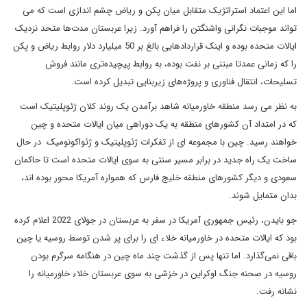
اما این اعتماد استراتژیک متقابل میان پکن و ریاض چشم اندازی است که می
تواند موجبات نگرانی واشنگتن را فراهم آورد. زیرا عربستان مدت‌ها متحد نزدیک
ایالات متحده بوده و اینک قراردادهایی بالغ بر 50 میلیارد دلار روابط ریاض و پکن
را که زمانی عمدتا مبتنی بر نفت بوده، به روابط پیچیده‌تری مانند فروش
تسلیحات، انتقال فناوری و پروژه‌های زیربنایی تبدیل کرده است.
به نظر می رسد منطقه خاورمیانه شاهد برآمدن‌ یک روند کلان ژئوپلیتیک است
که در امتداد آن کشورهای منطقه به یک دوراهی میان ایالات متحده و چین
خواهند رسید. چین با مجموعه ای از تفکرات ژئوپلیتیک و ژئواکونومیک در حال
ساخت یک راه جدید در برابر مسیر سنتی به سوی ایالات متحده است تا حاکمان
سعودی و دیگر کشورهای منطقه خلیج فارس که همواره آمریکا محور بوده اند،
بدان متمایل شوند.
جو بایدن، رئیس جمهوری آمریکا در سفر به عربستان در جولای 2022 اعلام کرده
بود که ایالات متحده در خاورمیانه خلاء ای را برای پر شدن توسط روسیه یا چین
باقی نمی‌گذارد. اما تنها پس از گذشت چند ماه چین در هنگامه سرگرم بودن
روسیه در صحنه جنگ اوکراین در خزشی به سوی عربستان خلاء خاورمیانه را
نشانه رفت.