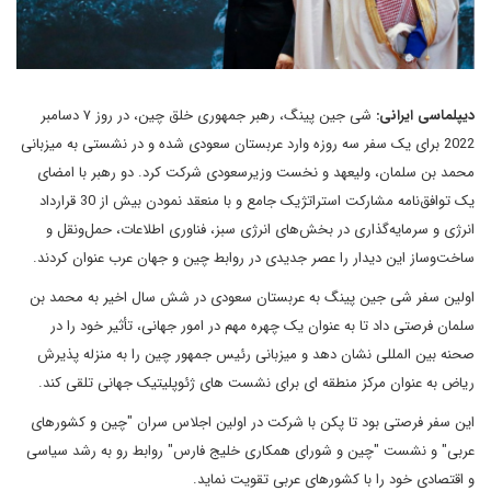
دیپلماسی ایرانی:
شی ‌جین پینگ، رهبر جمهوری خلق چین، در روز ۷ دسامبر
2022 برای یک سفر سه روزه وارد عربستان سعودی شده و در نشستی به میزبانی
محمد بن سلمان، ولیعهد و نخست وزیرسعودی شرکت کرد. دو رهبر با امضای
یک توافق‌نامه مشارکت استراتژیک جامع و با منعقد نمودن بیش از 30 قرارداد
انرژی و سرمایه‌گذاری در بخش‌های انرژی سبز، فناوری اطلاعات، حمل‌ونقل و
ساخت‌و‌ساز این دیدار را عصر جدیدی در روابط چین و جهان عرب عنوان کردند.
اولین سفر شی جین پینگ به عربستان سعودی در شش سال اخیر به محمد بن
سلمان فرصتی داد تا به عنوان یک چهره مهم در امور جهانی، تأثیر خود را در
صحنه بین المللی نشان دهد و میزبانی رئیس جمهور چین را به منزله پذیرش
ریاض به عنوان مرکز منطقه ای برای نشست های ژئوپلیتیک جهانی تلقی کند.
این سفر فرصتی بود تا پکن با شرکت در اولین اجلاس سران "چین و کشورهای
عربی" و نشست "چین و شورای همکاری خلیج فارس" روابط رو به رشد سیاسی
و اقتصادی خود را با کشورهای عربی تقویت نماید.