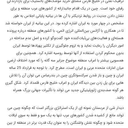
ترافیک نفتی در خلیج فارس مشتاق خرید موشک‌های بالستیک برای بازدارندگی
رقبای خود است. چین در یک اقدام جانبدارانه از کشورهای عرب منطقه و برای
نشان دادن جدیت در روابط نزدیکتر با آن ها در بیانیه پایانی اجلاس به طور
مشخص در چهار مورد به ایران اشاره کرده بود. در این بیانیه از ایران خواسته شد
تا در همکاری با آژانس بین‌المللی انرژی اتمی، با کشورهای منطقه درباره پرونده
هسته‌ای و فعالیت‌های بی‌ثبات‌کننده خود گفت‌وگو کرده و اصل عدم مداخله در
امور دیگران را رعایت نماید و به لزوم جلوگیری از تکثیر پهپادها توسط ایران
بدون محکوم کردن استفاده از آنها توسط روسیه اشاره کرد. همچنین برای
همسویی بیشتر با اعراب منطقه موضوع جزایر سه گانه را که مورد اختلاف ارضی
میان امارات متحده عربی و ایران است، مطرح کرد. با توجه به قرارداد 25 ساله
ایران و چین و باز شدن سرکنسولگری چین در بندرعباس می توان آن را تلاش
هایی برای پل زدن بین دیدگاه ایران و اعراب خلیج فارس قلمداد کرد. شکل گیری
هر گونه صف‌بندی‌ ژئوپلیتیکی جدید می تواند با تأثیرات جهانی بزرگ همراه
باشد.
دیدار شی از عربستان نمونه ای از یک استراتژی بزرگتر است که چگونه چین می
تواند مانع از کشیده شدن کشورهای عرب تنها به یک سو و فقط به سوی ایالات
متحده شود و چگونه نقش واشنگتن را به عنوان یک قدرت برتر در منطقه از بین