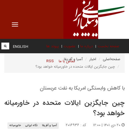
Toggle
vigation
صفحه نخست
درباره ما
عضویت
پیوند ها
ENGLISH
صفحه‌اصلی
اخبار
آسیا و آفریقا
تماس با ما
RSS
چین جایگزین ایالات متحده در خاورمیانه خواهد بود؟
با کاهش وابستگی امریکا به نفت عربستان
چین جایگزین ایالات متحده در خاورمیانه
خواهد بود؟
۲۰ دی ۱۴۰۱ | ۱۲:۰۰
کد : ۲۰۱۶۹۳۶
آسیا و آفریقا
نگاه ایرانی
خاورمیانه