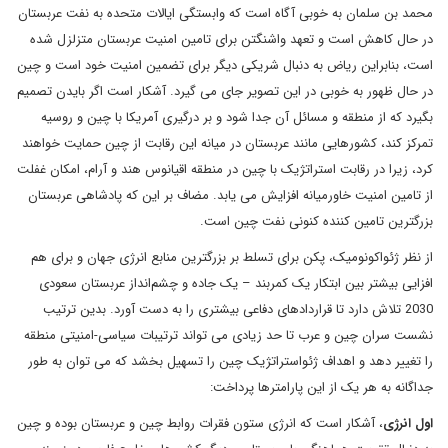
محمد بن سلمان به خوبی آگاه است که وابستگی ایالات متحده به نفت عربستان
در حال کاهش است و تعهد واشنگتن برای تامین امنیت عربستان متزلزل شده
است، بنابراین ریاض به دنبال شریکی دیگر برای تضمین امنیت خود است و چین
در حال ظهور به خوبی در این تصویر جای می گیرد. آشکار است اگر بایدن تصمیم
بگیرد که از منطقه و مسائل آن جدا شود و بر درگیری آمریکا با چین و روسیه
تمرکز کند، کشورهایی مانند عربستان در میانه این رقابت از چین حمایت خواهند
کرد، زیرا در رقابت استراتژیک با چین در منطقه اقیانوس هند و آرام، امکان غفلت
از تامین امنیت خاورمیانه افزایش می یابد. مضاف بر این که پادشاهی عربستان
بزرگترین تامین کننده کنونی نفت چین است.
از نظر ژئواکونومیک، پکن برای تسلط بر بزرگترین منابع انرژی جهان و برای هم
افزایی بیشتر بین ابتکار یک کمربند – یک جاده و چشم‌انداز عربستان سعودی
2030 تلاش دارد تا قراردادهای دفاعی بیشتری را به دست آورد. بدین ترتیب
نشست سران چین و عرب تا حد زیادی می تواند ترتیبات سیاسی-امنیتی منطقه
را تغییر دهد و اهداف ژئواستراتژیک چین را تسهیل بخشد که می توان به طور
جداگانه به هر یک از این پارامترها پرداخت:
اول انرژی
، آشکار است که انرژی ستون فقرات روابط چین و عربستان بوده و چین