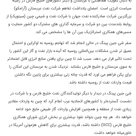
به دنبال تقویت هماهنگی با عربستان و دیگر کشورهای خلیج فارس در زمینه
سیاست انرژی است. امضای یادداشت تفاهم شرکت نفت عربستان (آرامکو)
بزرگترین شرکت صادرکننده نفت جهان با شرکت نفت و شیمی چین (سینوپک) از
روابط بلندمدت بین دو شرکت و سرمایه گذاری های مشترک دو کشور حمایت و
مسیرهای همکاری استراتژیک بین آن ها را مشخص می کند.
سفر شی جین پینگ در حالی انجام شد که تهاجم روسیه به اوکراین و احتمال
عمیق تر شدن مشکلات بین‌المللی روسیه که آینده بازار نفت و گاز این کشور را
تحت تاثیر قرار می دهد، سبب شد تا چین برای یافتن منابع انرژی قابل اعتمادتر
به سوی عربستان و خلیج فارس بشتابد. نزدیک شدن به عربستان این امکان را
برای پکن فراهم می اورد که قدرت چانه زنی بیشتری برای پایین نگه داشتن
قیمت واردات نفت از روسیه داشته باشد.
شی جین پینگ در دیدار با دیگر تولیدکنندگان نفت خلیج فارس و با شرکت در
نشست گسترده‌تر با کشورهای اتحادیه عرب اعلام کرد که چین به واردات مقادیر
زیادی نفت از منطقه و همچنین افزایش واردات گاز طبیعی مایع خود ادامه
خواهد داد. هر چه چین بتواند نفوذ بیشتری بر بخش انرژی شورای همکاری
خلیج فارس (GCC) داشته باشد، قدرت بیشتری برای کاهش هژمونی آمریکا در
خاورمیانه خواهد داشت.