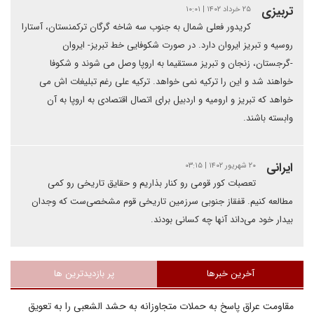
تربیزی
۲۵ خرداد ۱۴۰۲ | ۱۰:۰۱
کریدور فعلی شمال به جنوب سه شاخه گرگان ترکمنستان، آستارا
روسیه و تبریز ایروان دارد. در صورت شکوفایی خط تبریز- ایروان
-گرجستان، زنجان و تبریز مستقیما به اروپا وصل می شوند و شکوفا
خواهند شد و این را ترکیه نمی خواهد. ترکیه علی رغم تبلیغات اش می
خواهد که تبریز و ارومیه و اردبیل برای اتصال اقتصادی به اروپا به آن
وابسته باشند.
ایرانی
۲۰ شهریور ۱۴۰۲ | ۰۳:۱۵
تعصبات کور قومی رو کنار بذاریم و حقایق تاریخی رو کمی
مطالعه کنیم. قفقاز جنوبی سرزمین تاریخی قوم مشخصی‌ست که وجدان
بیدار خود می‌داند آنها چه کسانی بودند.
آخرین خبرها
پر بازدیدترین ها
مقاومت عراق پاسخ به حملات متجاوزانه به حشد الشعبی را به تعویق