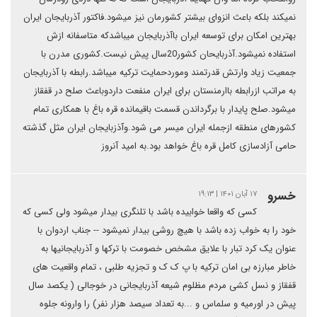
نمیکند بلکه باعث انزوای بیشتر کشورمان نیز میشود.فاکتور آذربایجان ایران
بهترین امکان برای توسعه ایران باآذربایجان میباشدکه متاسفانه ازش
استفاده نمیشود.آذربایحان کشور20سال پیش نیست.کشوری مدرن با
جمعیت زیاد وارتش قدرتمند وموردحمایت ترکیه میباشد.رابطه با آذربایجان
به مراتب ازرابطه باارمنستان برای ایران منفعت داردوباعث صلح در قفقاز
میشود.صلح پایدار با برگرداندن قسمت باقیمانده قره باغ با همکاری تمام
کشورهای منطقه ازجمله ایران میسر می شود.وآذزبایجان ایران مثل گذشته
حامی آزادسازی کامل قره باغ خواهد بود.به امید آنروز
خسرو
۱۷ آبان ۱۴۰۱ | ۱۹:۱۳
کسی که واقعا خوابیده باشد با تلنگری بیدار میشود ولی کسی که
خود را به خواب زده باشد با هیچ روشی بیدار نمیشود -- جناب اردوان با
عنوان یک کرد تبار با علایق مشخص خصومت با ترکها و آذربایجانیها به
خاطر مبارزه بی امان ترکیه با پ ک ک و تجزیه طلبی ، تمام واقعیت های
قفقاز و نسل کشی مردم مظلوم شیعه آذربایجانی در خوجالی ( یکصد سال
پیش در اورمیه و سلماس و ...به تعداد سیصد هزار نفر) را وارونه جلوه