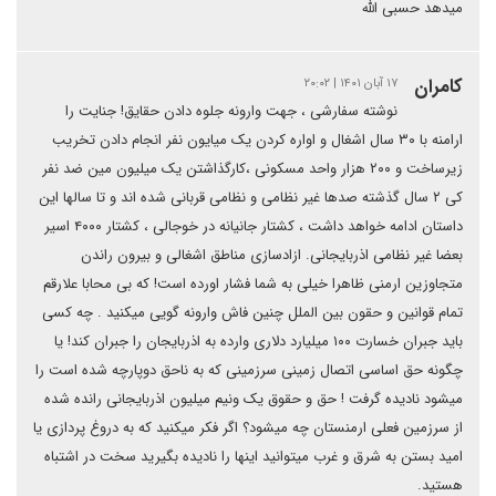
میدهد حسبی الله
کامران
۱۷ آبان ۱۴۰۱ | ۲۰:۰۲
نوشته سفارشی ، جهت وارونه جلوه دادن حقایق! جنایت را
ارامنه با ۳۰ سال اشغال و اواره کردن یک میایون نفر انجام دادن تخریب
زیرساخت و ۲۰۰ هزار واحد مسکونی ،کارگذاشتن یک میلیون مین ضد نفر
کی ۲ سال گذشته صدها غیر نظامی و نظامی قربانی شده اند و تا سالها این
داستان ادامه خواهد داشت ، کشتار جانیانه در خوجالی ، کشتار ۴۰۰۰ اسیر
بعضا غیر نظامی اذربایجانی. ازادسازی مناطق اشغالی و بیرون راندن
متجاوزین ارمنی ظاهرا خیلی به شما فشار اورده است! که بی محابا علارقم
تمام قوانین و حقون بین الملل چنین فاش وارونه گویی میکنید . چه کسی
باید جبران خسارت ۱۰۰ میلیارد دلاری وارده به اذربایجان را جبران کند! یا
چگونه حق اساسی اتصال زمینی سرزمینی که به ناحق دوپارچه شده است را
میشود نادیده گرفت ! حق و حقوق یک و‌نیم میلیون اذربایجانی رانده شده
از سرزمین فعلی ارمنستان چه میشود؟ اگر فکر میکنید که به دروغ پردازی یا
امید بستن به شرق و غرب میتوانید اینها را نادیده بگیرید سخت در اشتباه
هستید.