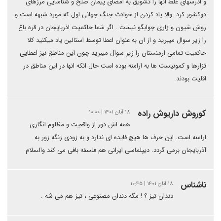
و ادرسهای غلط انها را تشویق به امضای پیمان صلح و شناسایی مرزهای
دوکشور کرد .والا یاد کردن از حوادث جنگ جهانی اول که مورد شبهه است و
روش شیون و زاری جوابگو نیست . اگر شما حاکمیت اذربایجان در قره باغ
را زیر سوال میبرید و از ان به عنوان اعطا توسط استالین یاد میکنید کلا
حاکمیت تمامی ارمنستان را زیر سوال میبرید چون این مناطق نیز اعطایی
تزارها و کمونیست ها به ارامنه بوده است حال انکه انها در این مناطق در
اقلیت بودند.
کوروش داریوش راده
۱۸ آبان ۱۴۰۱ | ۱۰:۰۰
همه اش دور از واقعیت و مظلوم انگاری
ارامنه است. این حرف ها هیچ فایده ای ندارد و به زودی زنگه زور به
آذربایجان برمی گردد. دیپلماسی ایرانی هم فلسفه بافی می کند والسلام
ناشناس
۱۸ آبان ۱۴۰۱ | ۱۰:۴۵
دندان تیز ؟ ! مگه دندان مصنوعی ، تیز هم می شه .