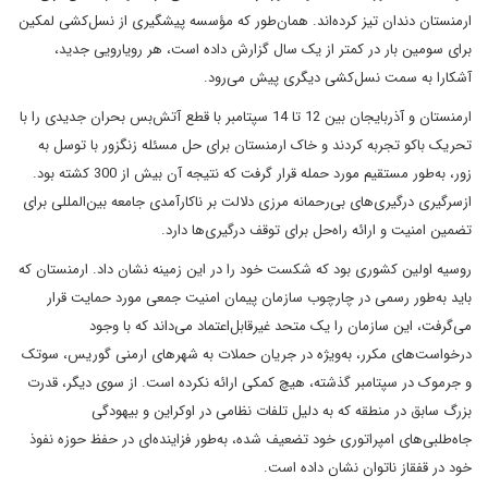
ارمنستان دندان تیز کرده‌اند. همان‌طور که مؤسسه پیشگیری از نسل‌کشی لمکین
برای سومین‌ بار در کمتر از یک سال گزارش داده است، هر رویارویی جدید،
آشکارا به سمت نسل‌کشی دیگری پیش می‌رود.
ارمنستان و آذربایجان بین 12 تا 14 سپتامبر با قطع آتش‌بس بحران جدیدی را با
تحریک باکو تجربه کردند و خاک ارمنستان برای حل مسئله زنگزور با توسل به
زور، به‌طور مستقیم مورد حمله قرار گرفت که نتیجه آن بیش از 300 کشته بود.
از‌سرگیری درگیری‌های بی‌رحمانه مرزی دلالت بر ناکارآمدی جامعه بین‌المللی برای
تضمین امنیت و ارائه راه‌حل برای توقف درگیری‌ها دارد.
روسیه اولین کشوری بود که شکست خود را در این زمینه نشان داد. ارمنستان که
باید به‌طور رسمی در چارچوب سازمان پیمان امنیت جمعی مورد حمایت قرار
می‌گرفت، این سازمان را یک متحد غیرقابل‌اعتماد می‌داند که با وجود
درخواست‌های مکرر، به‌ویژه در جریان حملات به شهرهای ارمنی گوریس، سوتک
و جرموک در سپتامبر گذشته، هیچ کمکی ارائه نکرده است. از سوی دیگر، قدرت
بزرگ سابق در منطقه که به دلیل تلفات نظامی در اوکراین و بیهودگی
جاه‌طلبی‌های امپراتوری خود تضعیف شده، به‌طور فزاینده‌ای در حفظ حوزه نفوذ
خود در قفقاز ناتوان نشان داده است.