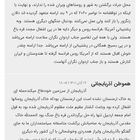
محل جرات برگشتن به شهر و روستاهای ویران شده را ندارند، و نهایت با
اینکه در توافقنامه ۱۰ نوامبر ۲۰۲۰ که در ۹ بند ارامنه متعهد گردیده اند دالان
زنگزور را باز کنند ولی عمل نمی‌کنند ،ودنبال جنگهای دیگری هستند. وبه
پشتیبانی آمریکا ،فرانسه،روس و دیگر دایه ها در پی اشغال مجدد قره باغ
هستند. ولی با همه این تفاسیر جناب اردوان نگران سلامت ارامنه می‌باشد
و در پی بسیج همگانی در پشتیبانی از ارامنه می‌باشد. جدا ارامنه چقدر
خوش اقبال هستند که از آمریکا روس فرانسه گرفته تا هندوستان و ایران
کنارش هستند و باز جناب اردوان نگران آنهاست.
هموطن آذربایجانی
۱۷ آبان ۱۴۰۱ | ۱۸:۰۵
آذربایجان از سرزمین خوددفاع میکندحمله ای
به خاک ارمنستان نشده است این ارمنستان بودکه خاک آذربایجان روسالها
اشغال کرده بود وباعث کشتار عظیم ملت مظلوم آذربایجان شده بود.به قول
امام جمعه اردبیل تنها راه حل برگرداندن قره باغ جنگ بود الحمدلله خاک
مقدس آذربایجان به صاحبانش برگشت.متاسفانه سیاستمداران ما به جای
گفتگو باآذربایجان وابراز همدردی وخوشحالی با آن کشور راه دیگری
روانتخاب کرده اند وآن تهدید آذربایجان است که نه تنها دردی رودرمان