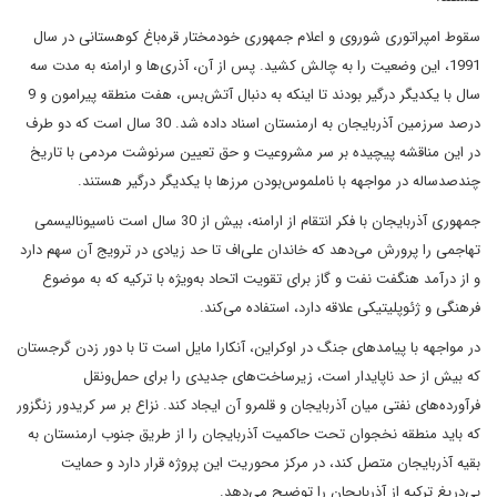
سقوط امپراتوری شوروی و اعلام جمهوری خودمختار قره‌باغ کوهستانی در سال
1991، این وضعیت را به چالش کشید. پس از آن، آذری‌ها و ارامنه به مدت سه
سال با یکدیگر درگیر بودند تا اینکه به دنبال آتش‌بس، هفت منطقه پیرامون و 9
درصد سرزمین آذربایجان به ارمنستان اسناد داده شد. ‌30 سال است که دو طرف
در این مناقشه پیچیده بر سر مشروعیت و حق تعیین سرنوشت مردمی با تاریخ
چندصد‌ساله در مواجهه با ناملموس‌بودن مرزها با یکدیگر درگیر هستند.
جمهوری آذربایجان با فکر انتقام از ارامنه، بیش از 30 سال است ناسیونالیسمی
تهاجمی را پرورش می‌دهد که خاندان علی‌اف تا حد زیادی در ترویج آن سهم دارد
و از درآمد هنگفت نفت و گاز برای تقویت اتحاد به‌ویژه با ترکیه که به موضوع
فرهنگی و ژئوپلیتیکی علاقه دارد، استفاده می‌کند.
در مواجهه با پیامدهای جنگ در اوکراین، آنکارا مایل است تا با دور‌ زدن گرجستان
که بیش از حد ناپایدار است، زیرساخت‌های جدیدی را برای حمل‌ونقل
فرآورده‌های نفتی میان آذربایجان و قلمرو آن ایجاد کند. نزاع بر سر کریدور زنگزور
که باید منطقه نخجوان تحت حاکمیت آذربایجان را از طریق جنوب ارمنستان به
بقیه آذربایجان متصل کند، در مرکز محوریت این پروژه قرار دارد و حمایت
بی‌دریغ ترکیه از آذربایجان را توضیح می‌دهد.