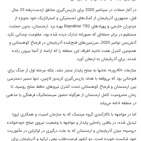
در آغاز حملات در سپتامبر 2020 برای بازپس‌گیری مناطق ازدست‌رفته 25 سال
قبل، جمهوری آذربایجان از کمک‌های لجستیکی و استراتژیک خود به‌ویژه از
مزدوران خارجی و پهپادهای Bayraktar TB2 بهره برد. ارمنستان، بدون حمایت
مستقیم در برابر حمله‌ای که صبورانه تدارک دیده شده بود، مقاومت چندانی نکرد.
آتش‌‌بس نوامبر 2020، سرزمین‌های فتح‌شده آذربایجان در قره‌باغ کوهستانی و
همچنین کنترل هفت ناحیه اطراف این منطقه را که ارامنه از آنجا بیرون رانده
شدند، برای آذربایجان به ارمغان آورد.
منازعات «43روزه» نه‌تنها به صلح پایدار منجر نشد، بلکه مرحله اول از جنگ برای
فتوحاتی بود که بی‌وقفه با هدف بازپس‌گیری کریدور لاچین، تنها مسیر دسترسی
بین ارمنستان و قره‌باغ کوهستانی تحت کنترل نیروهای حافظ صلح روسیه، تا
زمان محرومیت کامل ارمنستان از هرگونه حضور سیستماتیک فرهنگی یا مذهبی
در منطقه ادامه می‌یابد.
اما در مواجهه با ناکارآمدی گروه مینسک که به سازمان امنیت و همکاری اروپا
تبدیل شده، در یافتن راه‌حلی پایدار و مواجهه با وضعیت نیروی صلح خود‌خوانده
«روسیه» میان آذربایجان و ارمنستان که به علت درگیری در اوکراین در مأموریت
خود شکست خورده است، دو کشور فرصت‌طلب یعنی ترکیه و آذربایجان برای