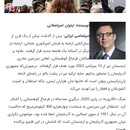
نویسنده: اردوان امیراصلانی
دیپلماسی ایرانی:
پس از گذشت بیش از یک قرن از
نسل‌کشی ارامنه به فرمان امپراتوری عثمانی، ارامنه بار
دیگر در آستانه یک فاجعه جدید قرار گرفتند. علاوه بر
ساکنان قره‌باغ کوهستانی، اهالی سرزمین مادری
ارمنستان نیز از 13 سپتامبر 2022 مورد هدف قرار گرفته‌اند. درصورتی‌‌که جمهوری
آذربایجان را متجاوز بدانیم، سایه ترکیه نیز در پشت باکو در راستای اتحاد
پان‌ترکیستی پنهان است که نه‌تنها جان هزاران ارمنی، بلکه استقلال و امنیت
کشورشان و قفقاز را نیز تهدید می‌کند.
جنگ «43روزه» در پاییز 2020، درگیری صدساله در قره‌باغ کوهستانی را آشکار
کرد. استقلال این سرزمین به مساحت چهارهزارو 400 کیلومترمربع که حاکمیت
آن در سال 1921 از سوی استالین به آذربایجان اعطا شده بود، موضوعی تکراری
میان جمهوری آذربایجان و ارمنستان است که اتباعش در این قلمرو پراکنده
هستند.