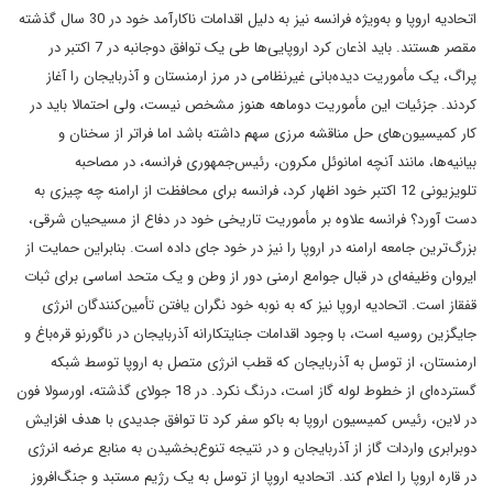
اتحادیه اروپا و به‌ویژه فرانسه نیز به دلیل اقدامات ناکارآمد خود در 30 سال گذشته
مقصر هستند. باید اذعان کرد اروپایی‌ها طی یک توافق دوجانبه در 7 اکتبر در
پراگ، یک مأموریت دیده‌بانی غیرنظامی در مرز ارمنستان و آذربایجان را آغاز
کردند. جزئیات این مأموریت دوماهه هنوز مشخص نیست، ولی احتمالا باید در
کار کمیسیون‌های حل مناقشه مرزی سهم داشته باشد اما فراتر از سخنان و
بیانیه‌ها، مانند آنچه امانوئل مکرون، رئیس‌جمهوری فرانسه، در مصاحبه
تلویزیونی 12 اکتبر خود اظهار کرد، فرانسه برای محافظت از ارامنه چه چیزی به
دست آورد؟ فرانسه علاوه بر مأموریت تاریخی خود در دفاع از مسیحیان شرقی،
بزرگ‌ترین جامعه ارامنه در اروپا را نیز در خود جای داده است. بنابراین حمایت از
ایروان وظیفه‌ای در قبال جوامع ارمنی دور از وطن و یک متحد اساسی برای ثبات
قفقاز است. ‌اتحادیه اروپا نیز که به نوبه خود نگران یافتن تأمین‌کنندگان انرژی
جایگزین روسیه است، با وجود اقدامات جنایتکارانه آذربایجان در ناگورنو قره‌باغ و
ارمنستان، از توسل به آذربایجان که قطب انرژی متصل به اروپا توسط شبکه
گسترده‌ای از خطوط لوله گاز است، درنگ نکرد. در 18 جولای گذشته، اورسولا فون
در لاین، رئیس کمیسیون اروپا به باکو سفر کرد تا توافق جدیدی با هدف افزایش
دوبرابری واردات گاز از آذربایجان و در نتیجه تنوع‌بخشیدن به منابع عرضه انرژی
در قاره اروپا را اعلام کند. اتحادیه اروپا از توسل به یک رژیم مستبد و جنگ‌افروز