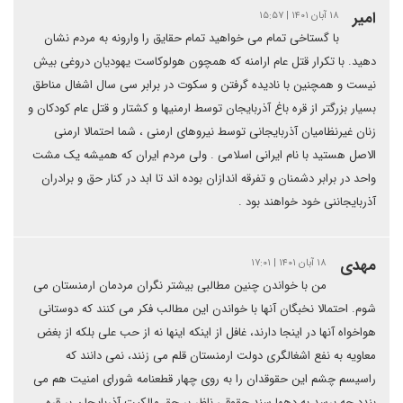
امیر
۱۸ آبان ۱۴۰۱ | ۱۵:۵۷
با گستاخی تمام می خواهید تمام حقایق را وارونه به مردم نشان
دهید. با تکرار قتل عام ارامنه که همچون هولوکاست یهودیان دروغی بیش
نیست و همچنین با نادیده گرفتن و سکوت در برابر سی سال اشغال مناطق
بسیار بزرگتر از قره باغ آذربایجان توسط ارمنیها و کشتار و قتل عام کودکان و
زنان غیرنظامیان آذربایجانی توسط نیروهای ارمنی ، شما احتمالا ارمنی
الاصل هستید با نام ایرانی اسلامی . ولی مردم ایران که همیشه یک مشت
واحد در برابر دشمنان و تفرقه اندازان بوده اند تا ابد در کنار حق و برادران
آذربایجاننی خود خواهند بود .
مهدی
۱۸ آبان ۱۴۰۱ | ۱۷:۰۱
من با خواندن چنین مطالبی بیشتر نگران مردمان ارمنستان می
شوم. احتمالا نخبگان آنها با خواندن این مطالب فکر می کنند که دوستانی
هواخواه آنها در اینجا دارند، غافل از اینکه اینها نه از حب علی بلکه از بغض
معاویه به نفع اشغالگری دولت ارمنستان قلم می زنند، نمی دانند که
راسیسم چشم این حقوقدان را به روی چهار قطعنامه شورای امنیت هم می
بندد چه برسد به دهها سند حقوقی ناظر بر حق مالکیت آذربایجان بر قره