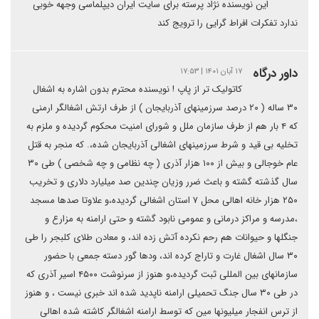
این نویسنده نژاد پرسته برای سایت ایران دیپلماسی وجهه خوبی
ندارد تفکرات افراط گرایی را ترویج کند
داور درگاه
۱۷ آبان ۱۴۰۱ | ۱۷:۵۳
کاتولیک تر از پاپ ! نویسنده محترم بدون اشاره به اشغال
۳۰ ساله ( ۲۰ درصد سرزمینهای آذربایجان ) از طرف ارتش اشغالگر ارمنی
که ۴ بار هم از طرف سازمان ملل و شورای امنیت محکوم گردیده و ملزم به
تخلیه بی قید و شرط سرزمینهای اشغالی آذربایجان شده،. که منجر به قتل
عام خوجالی و بیش از ۱۰۰ هزار آذری ( چه نظامی و چه شخصی ) طی ۳۰
سال گذشته گشته و باعث ضرر وزیان چندین صد میلیارد دلاری و تخریب
۲۵۰ هزار خانه اهالی محل ۷ استان اشغالی گردیده،و علاوتا صدها مسجد
،مدرسه و مراکز درمانی و عمومی نابود گشته و حتی ارامنه به مزارع و
جنگلها و حیوانات هم رحم نکرده آتش زده اند، و معادن طلای کلبجر را طی
۳۰ سال اشغال غارت و تاراج کرده اند، ودها گور دسته جمعی با حضور
سازمانهای بین المللی ثبت گردیده،و هنوز از سرنوشت ۴۵۰۰ اسیر آذری که
در طی ۳۰ سال جنگ تحمیلی ارامنه ناپدید شده اند خبری نیست ، و هنوز
از ترس انفجار میلیونها مین که توسط ارامنه اشغالگر کاشته شده اهالی