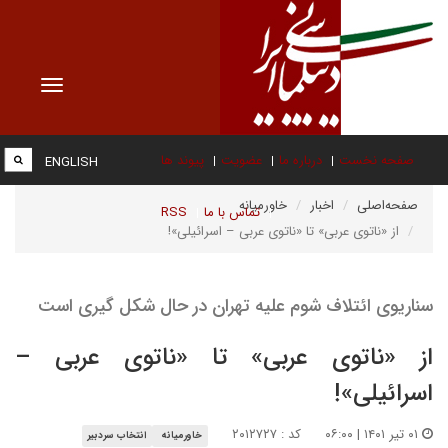
Toggle
vigation
صفحه نخست
درباره ما
عضویت
پیوند ها
ENGLISH
صفحه‌اصلی
اخبار
خاورمیانه
تماس با ما
RSS
از «ناتوی عربی» تا «ناتوی عربی – اسرائیلی»!
سناریوی ائتلاف شوم علیه تهران در حال شکل گیری است
از «ناتوی عربی» تا «ناتوی عربی –
اسرائیلی»!
۰۱ تیر ۱۴۰۱ | ۰۶:۰۰
کد : ۲۰۱۲۷۲۷
خاورمیانه
انتخاب سردبیر