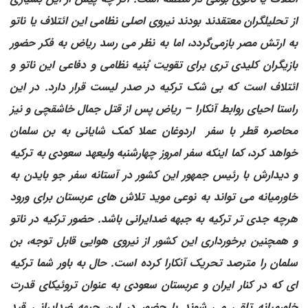
از تحلیلگران معتقدند بودند نیروی اصلی نظامی این ائتلاف یا ناتو
به ارتش مصر بازمی‌گردد، اما به نظر می رسد ریاض به فکر حضور
بازیگران کلیدی تری برای تقویت بُنیه نظامی و دفاعی این ناتو و
ائتلاف است که بی شک ترکیه در صدر لیست قرار دارد. در این
راستا احیای روابط آنکارا – ریاض پس از قتل جمال خاشقچی و نیز
محاصره قطر با سفر اردوغان عملا کمک شایانی به بن سلمان
خواهد کرد، کما اینکه سفر امروز چهارشنبه ولیعهد سعودی به ترکیه
و دیدارش با رئیس جمهور این کشور در آستانه سفر جو بایدن به
خاورمیانه می ‌تواند به نوعی موید تلاش های عربستان برای ورود
هرچه جدی تر ترکیه به جبهه ضدایرانی باشد. حضور ترکیه در ناتو
و همچنین برخورداری این کشور از نیروی هوایی قابل توجه، بن
سلمان را مترصد تحریک آنکارا کرده است. حال به باور شما ترکیه
ای که در کنار ایران و عربستان سعودی به عنوان تروئیکای قدرت
خاورمیانه تلقی می شوند با حضور در این جبهه ضدایرانی قید