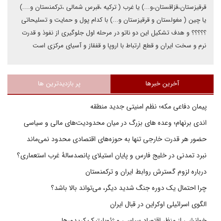
قرقیزستان،قزاقستان،و...) یا غرب ( ترکیه ،قبرس شمالی ،ترکمنستان و....)
یا چین ( مغولستان و قرقیزستان و...) با کدام پول و حمایت و تسلیحاتی
؟؟؟؟؟ و هدف تشکیل این دو ناتو در مرحله اول جلوگیری از نفوذ و قدرت
نرم و سخت ایران و قطع ارتباط با اروپا و قفقاز و آسیای مرکزی است
آخرین خبرها
پر بازدیدترین ها
پیمان دفاعی مکه؛ نظم امنیتی جدید منطقه
اندی برنهام؛ وعده های بزرگ در میان محدودیت‌های مالی و سیاسی
حضور هر قدرت خارجی تنها به حوزه‌های اقتصادی محدود نمی‌ماند
نبرد تمدنی در خلیج فارس و پایان استیلای پانصدسالۀ غرب استعماری؟
درباره لزوم گسترش روابط ایران و ترکمنستان
چرا احتمال یک دوره جنگ شدید دیگر، می‌تواند بالا باشد؟
الگوی اسرائیلی اوکراین در قبال ایران
خوانشی از منظر اقتصاد سیاسی و ژئوپلیتیک کریدورها