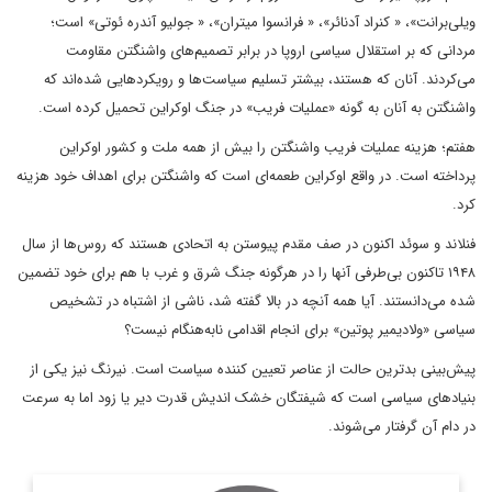
ویلی‌برانت»، « کنراد آدنائر»، « فرانسوا میتران»، « جولیو آندره ئوتی» است؛
مردانی که بر استقلال سیاسی اروپا در برابر تصمیم‌های واشنگتن مقاومت
می‌کردند. آنان که هستند، بیشتر تسلیم سیاست‌ها و رویکردهایی شده‌اند که
واشنگتن به آنان به گونه «عملیات فریب» در جنگ اوکراین تحمیل کرده است.
هفتم؛ هزینه عملیات فریب واشنگتن را بیش از همه ملت و کشور اوکراین
پرداخته است. در واقع اوکراین طعمه‌ای است که واشنگتن برای اهداف خود هزینه
کرد.
فنلاند و سوئد اکنون در صف مقدم پیوستن به اتحادی هستند که روس‌ها از سال
۱۹۴۸ تاکنون بی‌طرفی آنها را در هرگونه جنگ شرق و غرب با هم برای خود تضمین
شده می‌دانستند. آیا همه آنچه در بالا گفته شد، ناشی از اشتباه در تشخیص
سیاسی «ولادیمیر پوتین» برای انجام اقدامی نابه‌هنگام نیست؟
پیش‌بینی بدترین حالت از عناصر تعیین کننده سیاست است. نیرنگ نیز یکی از
بنیادهای سیاسی است که شیفتگان خشک اندیش قدرت دیر یا زود اما به سرعت
در دام آن گرفتار می‌شوند.