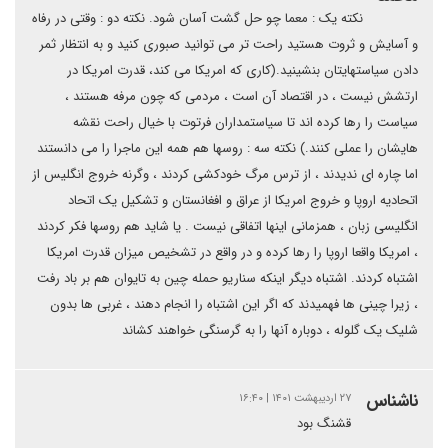
نکته یک : معما چو حل گشت آسان شود. نکته دو : وقتی در رفاه
و آسایش و ثروت هستید راحت تر می توانید صبوری کنید و به انتظار ثمر
دادن سیاستهایتان بنشینید.(کاری که امریکا می کند، قدرت امریکا در
ارتشش نیست ، در اقتصاد آن است ، مردمی که چون مرفه هستند ،
سیاست را رها کرده اند تا سیاستمداران فرتوت با خیال راحت نقشه
هایشان را عملی کنند.) نکته سه : روسها هم همه این ماجرا را می دانستند
اما چاره ای ندیدند ، از ترس مرگ خودکشی کردند ، وگرنه خروج انگلیس از
اتحادیه اروپا و خروج امریکا از عراق و افغانستان و تشکیل یک اتحاد
انگلیسی زبان ، همزمانی اینها اتفاقی نیست . یا شاید هم روسها فکر کردند
، امریکا واقعا اروپا را رها کرده و در واقع در تشخیص میزان قدرت امریکا
اشتباه کردند. اشتباه دیگر اینکه سناریو حمله چین به تایوان هم بر باد رفت
، زیرا چینی ها فهمیدند که اگر این اشتباه را انجام دهند ، غربی ها بدون
شلیک یک گلوله ، دوباره آنها را به گرسنگی خواهند کشاند
ناشناس
۲۷ اردیبهشت ۱۴۰۱ | ۱۶:۴۰
قشنگ بود