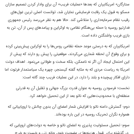
ستارگان» امریکاییان که بعدها «عملیات فریب» آن برای وادار کردن تصمیم سازان
مسکو به قبول یک رقابت فرسایشی نمایان شد، توانست اصلی ترین غول‌های
رقیب نظام سرمایه‌داری را متلاشی کند. حالا هم به نظر می‌رسد رئیس جمهوری
فدارتیو روسیه با حمله بی‌هنگام نظامی به اوکراین و پیامدهای پس از آن، تن به
بازی فریب واشنگتن داده است.
امریکاییان که به درستی موعد حمله نظامی روس‌ها را به اوکراین پیش‌بینی کرده
و برای وقوع آن لحظه شماری می‌کردند، موقعیتی را پیش رو دارند که پیش از
این احتمال ایجاد آن اگر نه ناممکن، بلکه سخت و طولانی می‌نمود. اهداف دولت
امریکا به ریاست مردی که به مثابه گفته کیسنجر، چهره یک سیاستمدار فرتوت اما
دارای افکار پیچیده و بلند را دارد، در این عملیات فریب چند گانه است:
نخست؛ فرسودن روسیه به عنوان قدرت بزرگ جهانی و تقلیل آن به قدرتی
منطقه‌ای با محدودیت‌هایی که ناتو بعد از این تحمیل خواهد کرد.
دوم؛ گسترش دامنه ناتو با افزایش شمار اعضای آن بدون چالش با اروپاییانی که
همواره نگران تحریک روسیه در این باره بوده‌اند.
سوم؛ تحمیل مسئولیت پذیری به اعضای ناتو و خاصه به دولت‌های اروپایی که
در گذشته برای قبول هزینه‌ها ی عضویت خود، چانه زنی و خست به خرج