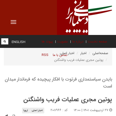
Toggle
vigation
صفحه نخست
درباره ما
عضویت
پیوند ها
ENGLISH
صفحه‌اصلی
اخبار
اخبار اصلی
تماس با ما
RSS
پوتین مجری عملیات فریب واشنگتن
بایدن سیاستمداری فرتوت با افکار پیچیده که فرماندار میدان
است
پوتین مجری عملیات فریب واشنگتن
۲۷ اردیبهشت ۱۴۰۱ | ۱۴:۰۰
کد : ۲۰۱۱۹۶۶
اخبار اصلی
اروپا