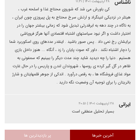
ناشناس
۲۸ اردیبهشت ۱۴۰۱ | ۱۱:۲۱
کی باورش می شد که شوروی محتاج غذا و اسلحه غرب ،
هیتلر در نزدیکی لنینگراد و ارتش سرخ محتاج به پل پیروزی چون ایران ،
به ناگاه در چند دهه به ابرقدرتی تبدیل شود که زمانی بیشتر جهان را در
اختیار داشت و اگر نبود سیاستهای اشتباه اقتصادی آنها هرگز فروپاشی
برایشان رخ نمی داد . پس صبور باشید . اینقدر عددهای روی اسکوربرد شما
را دچار اشتباه نکند . داور که صوت پایان را زد ، آنگاه ... هنوز داخل بازی
هستیم . دنیا را چه دیدید شاید چند مدت دیگر را ببینیم که سمفونی به
ظاهر در گل گیر کرده ی روسها ، شهروندان لندن و پاریس را در حال غارت
مواد غذای فروشگاه ها ، به رقص درآورد . اندکی از جوهر قلمهایتان و شارژ
باتریتان را برای توجیه آن وضعیت نگه دارید .
ایرانی
۲۸ اردیبهشت ۱۴۰۱ | ۲۰:۵۱
بسیار تحلیل منطقی است
آخرین خبرها
پر بازدیدترین ها