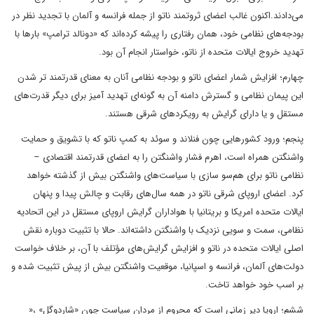
می‌دادند.اکنون غالب اعضای ثروتمند ناتو از جمله فرانسه و آلمان با تجدید نظر در
بودجه‌های نظامی خود، همان رفتاری را پیشه کرده‌اند که «دونالد ترامپ» بارها با
تهدید خروج ایالات متحده از ناتو، خواستار انجام آن بود.
چهارم؛ افزایش شمار اعضای ناتو و بودجه نظامی آنان به معنای قدرتمند تر شدن
این پیمان نظامی و گسترش دامنه آن به گونه‌ای تهدید آمیز برای دیگر قدرت‌های
مستقل و یا دارای گرایش به رویکردهای شرقی هستند.
پنجم؛ ورود کشورهایی چون فنلاند و سوئد به کمپ ناتو که با تشویق و حمایت
واشنگتن همراه است، اهرم فشار واشنگتن را به اعضای قدرتمند اقتصادی –
نظامی ناتو برای هم‌سو سازی با سیاست‌های واشنگتن بیش از گذشته خواهد
کرد. اعضای اروپای شرقی ناتو در همه سال‌های رقابت و چالش پیدا و پنهان
ایالات متحده امریکا و بریتانیا با هواداران گرایش اروپای مستقل در این اتحادیه
نظامی، سمت و سویی نزدیک با واشنگتن داشته‌اند. حالا با تثبیت دوباره نقش
اصلی ایالات متحده در ناتو و افزایش گرایش‌های مؤتلف با آن، بر خلاف خواست
دولت‌های آلمان، فرانسه و اسپانیا، موقعیت واشنگتن بیش از پیش تثبیت شده و
بر اسب خود خواهد تاخت.
ششم؛ اروپا دیر زمانی است که محروم از مردان سیاست چون «شاردوگل» ،«