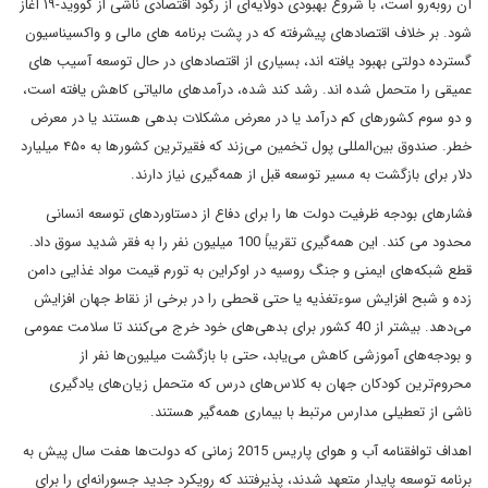
آن روبه‌رو است، با شروع بهبودی دولایه‌ای از رکود اقتصادی ناشی از کووید-۱۹ آغاز
شود. بر خلاف اقتصادهای پیشرفته که در پشت برنامه های مالی و واکسیناسیون
گسترده دولتی بهبود یافته اند، بسیاری از اقتصادهای در حال توسعه آسیب های
عمیقی را متحمل شده اند. رشد کند شده، درآمدهای مالیاتی کاهش یافته است،
و دو سوم کشورهای کم درآمد یا در معرض مشکلات بدهی هستند یا در معرض
خطر. صندوق بین‌المللی پول تخمین می‌زند که فقیرترین کشورها به ۴۵۰ میلیارد
دلار برای بازگشت به مسیر توسعه قبل از همه‌گیری نیاز دارند.
فشارهای بودجه ظرفیت دولت ها را برای دفاع از دستاوردهای توسعه انسانی
محدود می کند. این همه‌گیری تقریباً 100 میلیون نفر را به فقر شدید سوق داد.
قطع شبکه‌های ایمنی و جنگ روسیه در اوکراین به تورم قیمت مواد غذایی دامن
زده و شبح افزایش سوءتغذیه یا حتی قحطی را در برخی از نقاط جهان افزایش
می‌دهد. بیشتر از 40 کشور برای بدهی‌های خود خرج می‌کنند تا سلامت عمومی
و بودجه‌های آموزشی کاهش می‌یابد، حتی با بازگشت میلیون‌ها نفر از
محروم‌ترین کودکان جهان به کلاس‌های درس که متحمل زیان‌های یادگیری
ناشی از تعطیلی مدارس مرتبط با بیماری همه‌گیر هستند.
اهداف توافقنامه آب و هوای پاریس 2015 زمانی که دولت‌ها هفت سال پیش به
برنامه توسعه پایدار متعهد شدند، پذیرفتند که رویکرد جدید جسورانه‌ای را برای