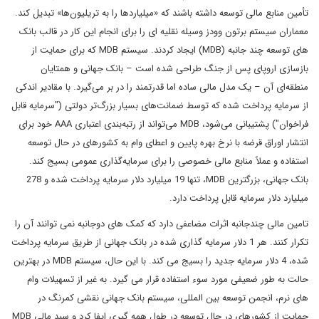
تأمین منابع مالی توسعه داشته باشند که «میلیاردها را به تریلیون‌ها» تبدیل کند.
معماران سیستم برتون وودز وسیله نقلیه ای را برای انجام این کار در قالب بانک
های توسعه چند جانبه (MDB) ایجاد کردند. سیستم MDB که برای حمایت از
بازسازی اروپای پس از جنگ طراحی شده است – بانک جهانی و همتایان
منطقه‌ای آن – یک مدل مالی ساده اما قدرتمند را در بر می‌گیرد. با مقادیر اندکی
از سرمایه پرداخت شده که توسط ضمانت‌های بسیار بزرگ‌تر دولتی ("سرمایه قابل
فراخوان") پشتیبانی می‌شود، MDB می‌تواند از رتبه‌بندی اعتباری AAA خود برای
انتشار اوراق قرضه با نرخ بهره پایین و اعطای وام به کشورهای در حال توسعه
استفاده و عملاً منابع مالی خصوصی را برای سرمایه‌گذاری عمومی بسیج کند.
بانک جهانی، بزرگترین MDB، تنها 19 میلیارد دلار سرمایه پرداخت شده و 278
میلیارد دلار سرمایه قابل پرداخت دارد.
تامین مالی چندجانبه اثرات مضاعفی دارد که کمک های دوجانبه نمی توانند آن را
تکرار کنند. هر 1 دلار سرمایه گذاری شده در بانک جهانی از طریق سرمایه پرداخت
شده، 4 دلار سرمایه جدید را بسیج می کند. با این حال، سیستم MDB در بهترین
حالت به طور ضعیفی مورد سوء استفاده قرار می گیرد. به غیر از تسهیلات وام
های نرم، انجمن توسعه بین المللی، سیستم بانک جهانی نقشی کمرنگ در
حمایت از کشورهای در حال توسعه در طول همه گیری ایفا کرد و سبد مالی MDB