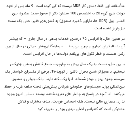
متأسفانه، این فقط دستور کار MDB نیست که گیر کرده است. 9 ماه پس از تعهد
دولت های گروه 20 به اختصاص 100 میلیارد دلار از مجوز جدید صندوق بین
المللی پول (SDR ها، دارایی ذخیره صندوق) به کشورهای فقیر، حتی یک سنت
نیز واریز نشده است.
در همین حال، با افزایش ۴۵ درصدی خدمات بدهی در سال جاری – که بیشتر
آن به طلبکاران تجاری و چین می‌رسد – سرمایه‌گذاری‌های حیاتی در حال از بین
رفتن هستند و خطر نکول‌های بی‌نظم دولت‌ها در حال افزایش است.
با این حال، نسبت به یک سال پیش به چارچوب جامع کاهش بدهی نزدیک‌تر
نیستیم. با عمیق‌تر شدن بحران ناشی از کووید-19، برخی از مفسران خواستار یک
سیستم جدید برتون وودز شده‌اند. آنها یک نکته دارند. بانک جهانی و صندوق
بین‌المللی پول، سیستم‌های حکومتی غیرقابل پیش‌بینی تحت سلطه غرب را حفظ
می‌کنند. اما آنچه در پاسخ به چالش‌های تعریف‌کننده توسعه انسانی امروز وجود
ندارد، معماری مالی نیست، بلکه احساس فوریت، هدف مشترک و تلاش
مشترکی است که کنفرانس اصلی برتون وودز را تعریف کرد.