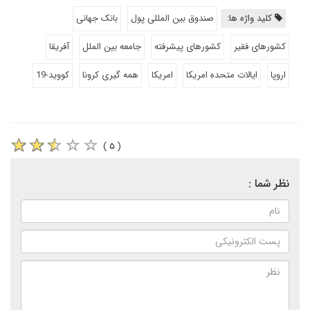
کلید واژه ها:
صندوق بین المللی پول
بانک جهانی
کشورهای فقیر
کشورهای پیشرفته
جامعه بین الملل
آفریقا
اروپا
ایالات متحده امریکا
امریکا
همه گیری کرونا
کووید-19
( ۵ )
نظر شما :