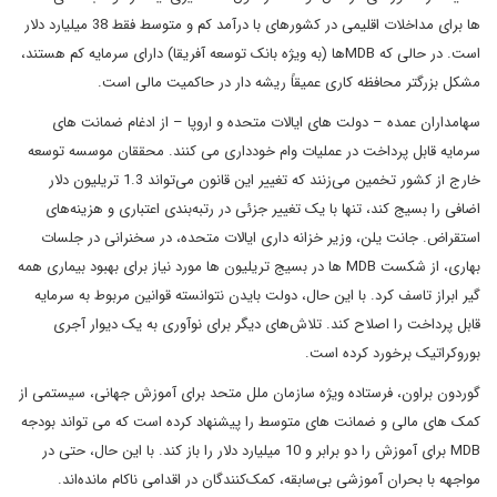
ها برای مداخلات اقلیمی در کشورهای با درآمد کم و متوسط فقط 38 میلیارد دلار
است. در حالی که MDBها (به ویژه بانک توسعه آفریقا) دارای سرمایه کم هستند،
مشکل بزرگتر محافظه کاری عمیقاً ریشه دار در حاکمیت مالی است.
سهامداران عمده – دولت های ایالات متحده و اروپا – از ادغام ضمانت های
سرمایه قابل پرداخت در عملیات وام خودداری می کنند. محققان موسسه توسعه
خارج از کشور تخمین می‌زنند که تغییر این قانون می‌تواند 1.3 تریلیون دلار
اضافی را بسیج کند، تنها با یک تغییر جزئی در رتبه‌بندی اعتباری و هزینه‌های
استقراض. جانت یلن، وزیر خزانه داری ایالات متحده، در سخنرانی در جلسات
بهاری، از شکست MDB ها در بسیج تریلیون ها مورد نیاز برای بهبود بیماری همه
گیر ابراز تاسف کرد. با این حال، دولت بایدن نتوانسته قوانین مربوط به سرمایه
قابل پرداخت را اصلاح کند. تلاش‌های دیگر برای نوآوری به یک دیوار آجری
بوروکراتیک برخورد کرده است.
گوردون براون، فرستاده ویژه سازمان ملل متحد برای آموزش جهانی، سیستمی از
کمک های مالی و ضمانت های متوسط را پیشنهاد کرده است که می تواند بودجه
MDB برای آموزش را دو برابر و 10 میلیارد دلار را باز کند. با این حال، حتی در
مواجهه با بحران آموزشی بی‌سابقه، کمک‌کنندگان در اقدامی ناکام مانده‌اند.