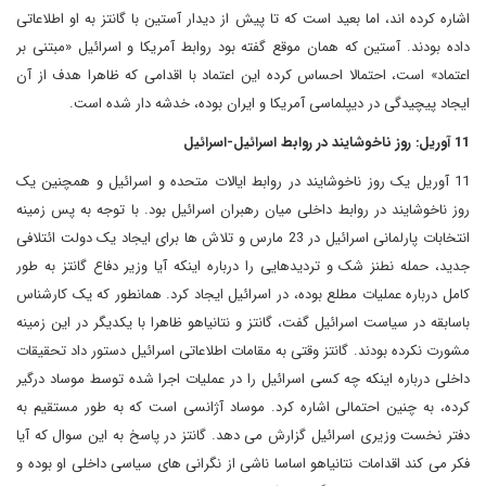
اشاره کرده اند، اما بعید است که تا پیش از دیدار آستین با گانتز به او اطلاعاتی
داده بودند. آستین که همان موقع گفته بود روابط آمریکا و اسرائیل «مبتنی بر
اعتماد» است، احتمالا احساس کرده این اعتماد با اقدامی که ظاهرا هدف از آن
ایجاد پیچیدگی در دیپلماسی آمریکا و ایران بوده، خدشه دار شده است.
11 آوریل: روز ناخوشایند در روابط اسرائیل-اسرائیل
11 آوریل یک روز ناخوشایند در روابط ایالات متحده و اسرائیل و همچنین یک
روز ناخوشایند در روابط داخلی میان رهبران اسرائیل بود. با توجه به پس زمینه
انتخابات پارلمانی اسرائیل در 23 مارس و تلاش ها برای ایجاد یک دولت ائتلافی
جدید، حمله نطنز شک و تردیدهایی را درباره اینکه آیا وزیر دفاع گانتز به طور
کامل درباره عملیات مطلع بوده، در اسرائیل ایجاد کرد. همانطور که یک کارشناس
باسابقه در سیاست اسرائیل گفت، گانتز و نتانیاهو ظاهرا با یکدیگر در این زمینه
مشورت نکرده بودند. گانتز وقتی به مقامات اطلاعاتی اسرائیل دستور داد تحقیقات
داخلی درباره اینکه چه کسی اسرائیل را در عملیات اجرا شده توسط موساد درگیر
کرده، به چنین احتمالی اشاره کرد. موساد آژانسی است که به طور مستقیم به
دفتر نخست وزیری اسرائیل گزارش می دهد. گانتز در پاسخ به این سوال که آیا
فکر می کند اقدامات نتانیاهو اساسا ناشی از نگرانی های سیاسی داخلی او بوده و