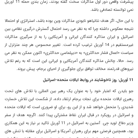
پیشرفت واقعی دور اول مذاکرات سخت گفته بودند، زمان بندی حمله 11 آوریل
نمی توانسته تصادفی باشد.
با این حال، اگر هدف نتانیاهو نابودی مذاکرات وین بوده باشد، استراتژی او احتمالا
نتیجه معکوس داشته چرا که به نظر می رسد احتمال گسترش درگیری نظامی بین
اسرائیل و ایران مذاکره کنندگان ایرانی و آمریکایی را به از سرگیری مذاکرات
غیرمستقیم در 14 آوریل ترغیب کرده است. تغییر محسوس هر چند متزلزل از
سیاست «اعمال فشار حداکثری» به «دیپلماسی حداکثری» اکنون ممکن به نظر می
رسد. حالا، چالش مذاکره کنندگان آمریکایی و ایرانی این است که به رغم تلاش
نیروهای قدرتمند مخالف توافق برای جلوگیری از احیای برجام، پیش بروند.
11 آوریل: روز ناخوشایند در روابط ایالات متحده-اسرائیل
جو بایدن که اعتبار خود را به عنوان یک رهبر بین المللی با تلاش های تحت
رهبری ایالات متحده برای نجات برجام ارتقاء داده، از شکست این تلاش خسارت
شدیدی را متحمل خواهد شد و از این رو، برای او ضروری است که ایالات متحده
و اسرائیل در رویکرد در قبال ایران نقاط مشترکی پیدا کنند. اگرچه هدف از سفر
وزیر دفاع لوید جِی. آستین به اسرائیل در 11 آوریل تاکید بر نیاز به این همکاری
بود، همچنین فرصتی مهم برای رهبران آمریکا و اسرائیل برای مقابله با تنش های