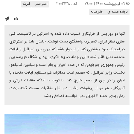
۰۹ اردیبهشت ۱۴۰۰ | ۰۹:۰۰
کد : ۲۰۰۲۱۳۸
اخبار اصلی
آمریکا
پرونده هسته ای
خاورمیانه
تنها دو روز پس از خرابکاری نسبت داده شده به اسرائیل در تاسیسات غنی
سازی نطنز ایران، تحریریه واشنگتن پست نوشت: «بایدن باید بر استراتژی
دیپلماتیک خود پافشاری کند و امیدوار باشد که ایران بین اسرائیل و ایالات
متحده تمایز قائل شود.» این جمله صریح تاکیدی بود بر شکاف فزاینده بین
رئیس جمهوری جو بایدن که در صدد احیای برجام است و بنیامین نتانیاهو،
نخست وزیر اسرائیل، که مصمم است مذاکرات غیرمستقیم ایالات متحده با
ایران را در وین از مسیر خارج کند. با توجه به اینکه مقامات ایرانی و
آمریکایی هر دو از پیشرفت واقعی دور اول مذاکرات سخت گفته بودند،
زمان بندی حمله ۱۱ آوریل نمی توانسته تصادفی باشد.