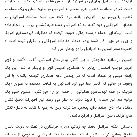
فزاینده بین اسرائیل و ایران فراهم کرد. این تنش ها در ماه های گذشته با گزارش
دست کم دو حمله به کشتی های متعلق به اسرائیل در خلیج عمان و یک حمله به
کشتی با پرچم ایران افزایش یافته بود. گفته می شود مقامات اسرائیلی به
همتایان آمریکایی خود گفته اند که اسرائیل حمله علیه کشتی ایرانی را انجام داده
است. اینکه این حمله درست زمانی صورت گرفت که مذاکرات غیرمستقیم آمریکا
و ایران در وین آغاز شده بود، احتمالا مقامات آمریکایی را نگران کرده است و
اهمیت سفر آستین به اسرائیل را دو چندان می کند.
آستین در بیانیه مطبوعاتی با بنی گانتز، وزیر دفاع اسرائیل، گفت: «گفت و گوی
امروز موجب اطمینان زیادی به همکاری امنیتی قوی و پایدار ما شد. این یک
رابطه مبتنی بر اعتماد است که در چندین دهه همکاری توسعه یافته.» با این
وجود، در حالی که گانتز ادعا می کرد اسرائیل به ایالات متحده به عنوان «یک
شریک در همه تهدیدهای عملیاتی، از جمله ایران» می نگرد، آستین حتی یک
مرتبه هم این مساله را تایید نکرد. به نظر می رسد این اظهارات دقیق نشان
دهنده عزم کاخ سفید برای پیشبرد مذاکرات وین به رغم- یا شاید به دلیل- تنش
های فزاینده بین اسرائیل و ایران باشند.
دانستن اینکه اسرائیل دقیقا چه زمانی درباره خرابکاری در نطنز به دولت بایدن
اطلاع رسانی کرده، دشوار است. احتمالا مقامات اسرائیلی به نوعی از عملیات