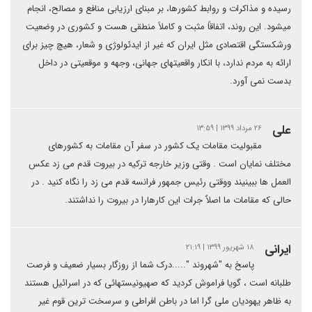
رسیده و مذاکرات و روابط کشورها، بر مبنای ارزیابی منافع و مصالح، انجام
میشود. این روند، اتفاقاً مثبت و کاملاً منطقی هست و کشوری در وضعیت
ورشکستگی اقتصادی مثل ایران که غیر از ایدئولوژی و شعار، هیچ چیز برای
ارائه به مردم ندارد، با انکار واقعیتهای جهانی، وجهه و موقعیتی در داخل
بدست نمی آورد.
علی
۲۶ مرداد ۱۳۹۹ | ۱۳:۵۹
مقبولیت مقامات یک کشور در سفر آن مقامات به کشورهای
مختلف نمایان است . وقتی وزیر خارجه ترکیه در بیروت قدم می زد عکس
العمل ها ببینیند ووقتی رئیس جمهور فرانسه قدم می زد را نگاه کنید . در
حالی که مقامات ما اصلاٌ جرات این کارهارا در بیروت را نداشتند.
ایرانی
۱۸ شهریور ۱۳۹۹ | ۲۱:۱۹
پاسخ به "شهروند ".....درک شما از روزگار بسیار ضعیف و فرصت
طلبانه است ، گویا فراموش کردید که صهیونیستهائی که در اسرائیل هستند
به ظاهر یهودیان ملی گرا اما در باطن افراطی و سرسخت ترین قوم غیر