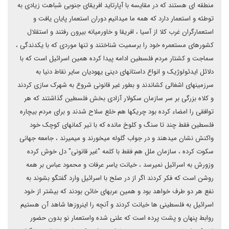
منطقه ای هستند که در مقایسه با آپارتاید افریقای جنوبی شباهت زیادی به
توطئه و استعمار دارد که همه ما میدانیم دوران استعمار پایان یافت و
استعمارگران غرب کلا از آسیا ، افریقا و خاورمیانه بیرون رفتند و استقلال
کشورهای مستعمره خود را برسمیت شناختند و تنها موردی که با یکدندگی ،
سماجت و کشتار مردم فلسطین ادامه پیدا کرده همین اسرائیل است که با
دلائل ایدئولوژیک و انواع داستانهای دینی یهودیان سایر نقاط دنیا به
سرزمینهای اشغالی کشاندند و بطور غیر قانونی شروع به شهرک سازی کردند
و کلاه بزرگی بر سر سازمان سکولار آزادی بخش فلسطین گذاشتند که هر
توافقی را امضاء کرده بود چریکها هم خلع سلاح شدند و برای مردم بیچاره
فلسطین فقط چند تا سنگ و کلوخ مانده که با تیر کمانهای کوچک خود
واکنش نشان میدهند و در جواب گلوله میخورند و میمیرند ، جامعه جهانی
سکوت کرده ، سازمان ملل هم فقط با کلمه "غیر قانونی" دل خوش کرده
وزورش به اسرائیل نمیرسد ، خیانت یاسر عرفات و محمود عباس بر همه
روشن است که فکر کردند اگر از در صلح با اسرائیل وارد گفتگو بشوند به
نفع هر دو طرف خواهد بود و همین عربهای خائن بودند که بیشتر از خود
اسرائیل به فلسطینی ها خیانت کردند و آنچه را اینروزها شاهد آن هستیم
روابط پنهان و پشت پرده است که علنی شده واستعمار نو بدون حضور