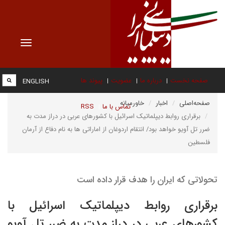
Toggle
vigation
صفحه نخست
درباره ما
عضویت
پیوند ها
ENGLISH
صفحه‌اصلی
اخبار
خاورمیانه
تماس با ما
RSS
برقراری روابط دیپلماتیک اسرائیل با کشورهای عربی در دراز مدت به
ضرر تل آویو خواهد بود/ انتقام اردوغان از اماراتی ها به نام دفاع از آرمان
فلسطین
تحولاتی که ایران را هدف قرار داده است
برقراری روابط دیپلماتیک اسرائیل با
کشورهای عربی در دراز مدت به ضرر تل آویو