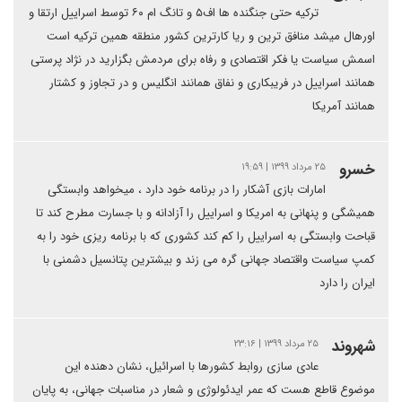
ترکیه حتی جنگنده ها اف۵ و تانگ ام ۶۰ توسط اسراییل ارتقا و
اورهال میشد منافق ترین و ریا کارترین کشور منطقه همین ترکیه است
اسمش سیاست یا فکر اقتصادی و رفاه برای مردمش بگزارید در نژاد پرستی
همانند اسراییل در فریبکاری و نفاق همانند انگلیس و در تجاوز و کشتار
همانند آمریکا
خسرو
۲۵ مرداد ۱۳۹۹ | ۱۹:۵۹
امارات بازی آشکار را در برنامه خود دارد ، میخواهد وابستگی
همیشگی و پنهانی به امریکا و اسراییل را آزادانه و با جسارت مطرح کند تا
قباحت وابستگی به اسراییل را کم کند کشوری که با برنامه ریزی خود را به
کمپ سیاست واقتصاد جهانی گره می زند و بیشترین پتانسیل دشمنی با
ایران را دارد
شهروند
۲۵ مرداد ۱۳۹۹ | ۲۳:۱۶
عادی سازی روابط کشورها با اسرائیل، نشان دهنده این
موضوع قاطع هست که عمر ایدئولوژی و شعار در مناسبات جهانی، به پایان