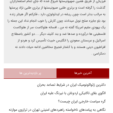
فیزیکی از طریق همین صهیونیستها شروع شده که جای تمام استعمارگران
گذشت را گرفته است و برتری طلبی صیونیستها از برتری طلبی نژاد پرستها
به مراتب بدتر است چون ریشه در ایدئولوژی دارد ، فکرکنم اگر هیتلر زنده
بود باو جایزه صلح نوبل میدادند چون کارش را خوب انجام نداد این جمله را
یک یهودی مقیم امریکا گفته نه من ، افسانه هلوکاست سر از هلوکاست
فلسطینی ها درآورده و صدها ضد و بند کثیف دیگر.....دو کشور باصطلاح
اسرائیل و عربستان سعودی را انگلیس خبیث تأسیس کرد و هردو از
افراطیون دینی هستند و با کشتار فجیح مخالفین ادامه حیات دادند نه
دمکراسی .
آخرین خبرها
پر بازدیدترین ها
دکترین ژئواکونومیک ایران در شرایط تصاعد بحران
الگوی بقای تاکتیکی اردوغان با نیرنگ علیه ایران
گره سیاست خارجی ایران چیست؟
نگاهی به پیامدهای ناخواسته راهبردهای امنیتی تهران در ترازوی موازنه