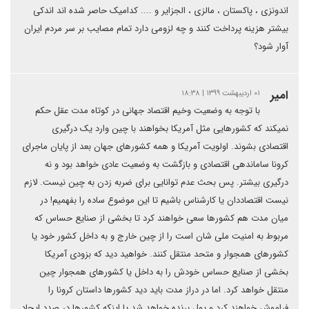
اندونزی ، پاکستان ، مالزی ، الجزایر و .... کدامیک حاصر شده اند اندکی
بیشتر هزینه پرداخت کنند و چه لزومی دارد تمام مصایب بر سر مردم ایران
آوار شود؟
امیر
۰۱ اردیبهشت ۱۳۹۹ | ۱۸:۳۸
با توجه به وضعیت وخیم اقتصاد جهانی در کوتاه مدت عقل حکم
نمیکند که کشورهایی مثل آمریکا بخواهند با چین وارد یک درگیری
اقتصادی بشوند. اولویت آمریکا و همه کشورهای جهان بعد از پایان ماجرای
کرونا ساماندهی اقتصادی و بازگشت به وضعیت عادی خواهد بود و نه
درگیری بیشتر. پس بحث عدم توانایی برای ضربه زدن به چین نیست. لازم
نیست اقتصاددان یا کارشناس باشیم تا این موضوع ساده را بفهمیم! در
میان مدت هم کشورها سعی خواهند کرد تا بخشی از صنایع حساس که
مربوط به امنیت ملی شان است را از چین خارج و به داخل کشور خود یا
کشورهای همجوار و متحد منتقل کنند. خواهید دید که بزودی آمریکا
بخشی از صنایع حساس خودش را به داخل یا کشورهای همجوار چین
منتقل خواهد کرد. اما در دراز مدت باید دید کشورها داستان کرونا را
فراموش خواهند کرد و پول برنده خواهد شد یا اینکه کشورها در صدد ایجاد