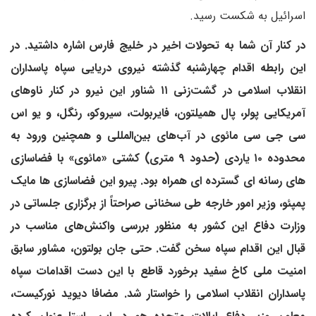
اسرائیل به شکست رسید.
در کنار آن شما به تحولات اخیر در خلیج فارس اشاره داشتید. در
این رابطه اقدام چهارشنبه گذشته نیروی دریایی سپاه پاسداران
انقلاب اسلامی در گشت‌زنی ۱۱ شناور این نیرو در کنار ناوهای
آمریکایی پولر، پال همیلتون، فایربولت، سیروکو، رنگل، و یو اس
سی جی سی مائوی در آب‌های بین‌المللی و همچنین ورود به
محدوده ۱۰ یاردی (حدود ۹ متری) کشتی «مائوی» با فضاسازی
های رسانه ای گسترده ای همراه بود. پیرو این فضاسازی ها مایک
پمپئو، وزیر امور خارجه طی سخنانی صراحتاً از برگزاری جلساتی در
وزارت دفاع این کشور به منظور بررسی واکنش‌های مناسب در
قبال این اقدام سپاه سخن گفت. حتی جان بولتون، مشاور سابق
امنیت ملی کاخ سفید برخورد قاطع با این دست اقدامات سپاه
پاسداران انقلاب اسلامی را خواستار شد. مضافا دیوید نورکیست،