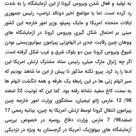
به تولید و فعال شدن ویروس کرونا از این آزمایشگاه را به شدت
رد کرده است. اما با مواضع اخیر دونالد ترامپ، رئیس جمهوری
ایالات متحده آمریکا و مایک پمپئو، وزیر امور خارجه این کشور
مبنی بر احتمال شکل گیری ویروس کرونا در آزمایشگاه های
ووهان چین رقابت جدی در اتهام‌زنی پیرامون بیوتروریستی بودن
شیوع ویروس کرونا بین دو بلوک شرق و غرب شکل گرفته است.
اگر چه ژنرال مارک میلی، رئیس ستاد مشترک ارتش امریکا این
ادعا را رد کرد. پیرو نکته مذکور تا پیش از این ما شاهد بودیم که
سیر اتهام زنی ها در این رابطه یک طرفه و همه انگشت اتهام ها
به سمت کاخ سفید نشانه رفته بود. کما این که توئیت 22 اسفند
98/ 12 مارس ژائو لیجیان، سخنگوی وزارت امور خارجه چین
پیرامون انتقال کرونا توسط ارتش آمریکا به چین، بیانیه رسمی 17
اسفند98/ 7 مارس وزارت دفاع روسیه در خصوص بررسی
آزمایشگاه‌ های بیولوژیک آمریکا در گرجستان به ویژه در نزدیکی